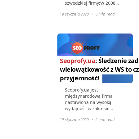
szwedzkiej firmy;W 2008
roku pracowały tylko 4 osoby,
19 stycznia 2020
•
3 min read
a dzisiaj ma 13 oddziałów w
całym kraju z około 50
pracownikami;Od 2011 roku
zarządza...
Seoprofy.ua
: Śledzenie zad
wielowątkowość z WS to cz
przyjemność!
Seoprofy.ua jest
międzynarodową firmą
nastawioną na wysoką
wydajność w zakresie
promocji w wyszukiwarkach,
19 stycznia 2020
•
2 min read
reklamy kontekstowej i
marketingu treści. Firma
obecnie zajmuje się