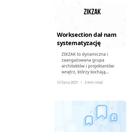
wdrożyli system...
Worksection dał nam
systematyzację
ZIKZAK to dynamiczna i
zaangażowana grupa
architektów i projektantów
wnętrz, którzy kochają
projektowanie i proces
13 lipca 2021
•
3 min read
twórczy. Ich doświadczenie
oraz stałe badanie trendów
pozwala im spełniać
oczekiwania...