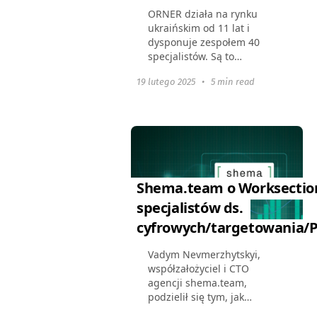
ORNER działa na rynku
ukraińskim od 11 lat i
dysponuje zespołem 40
specjalistów. Są to
projektanci, marketerzy,
19 lutego 2025
•
5 min read
logistycy, księgowi i inne
działy. Firma ciągle się
rozwija i próbuje nowych
kierunków....
Shema.team o Worksectio
specjalistów ds.
cyfrowych/targetowania/
Vadym Nevmerzhytskyi,
współzałożyciel i CTO
agencji shema.team,
podzielił się tym, jak
Worksection pomaga w