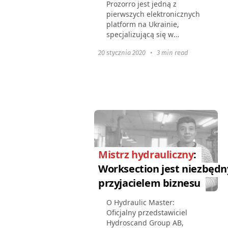
Prozorro jest jedną z
pierwszych elektronicznych
platform na Ukrainie,
specjalizującą się w
świadczeniu pełnego
20 stycznia 2020
•
3 min read
zakresu usług wymiany. To
wszechstronna przestrzeń,
która łączy dużą liczbę
użytkowników...
Mistrz hydrauliczny
:
Worksection jest niezbęd
przyjacielem biznesu
O Hydraulic Master:
Oficjalny przedstawiciel
Hydroscand Group AB,