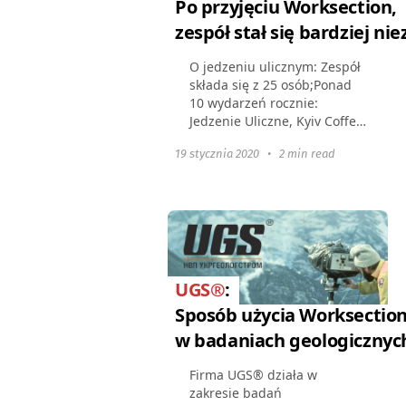
Po przyjęciu Worksection,
zespół stał się bardziej nie
O jedzeniu ulicznym: Zespół
składa się z 25 osób;Ponad
10 wydarzeń rocznie:
Jedzenie Uliczne, Kyiv Coffee
Festival, Kyiv Beer Festival,
19 stycznia 2020
•
2 min read
Miejski Festiwal
Żywności;Zespół działa w
Worksection od stycznia...
UGS®
:
Sposób użycia Worksectio
w badaniach geologicznyc
Firma UGS® działa w
zakresie badań