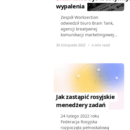
wypalenia
Zespół Worksection
odwiedził biuro Brain Tank,
agencji kreatywnej
komunikacji marketingowej.
Wspólnie z Yevhenii
30 listopada 2022
•
4 min read
Myroniuk, partnerem
zarządzającym ds. strategii,
omówiliśmy znaczenie
kreatywności i
minimalnego...
Jak zastąpić rosyjskie
menedżery zadań
24 lutego 2022 roku
Federacja Rosyjska
rozpoczęła pełnoskalową