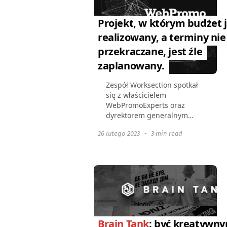
Projekt, w którym budżet j
realizowany, a terminy nie
przekraczane, jest źle
zaplanowany.
Zespół Worksection spotkał
się z właścicielem
WebPromoExperts oraz
dyrektorem generalnym
SkillsBooster Digital
26 lutego 2023
•
3 min read
Marketing Academy
Antonem Voroniukiem, aby
omówić pracę firmy, ich
sposoby zarządzania
wieloma...
Brain Tank
: być kreatywn