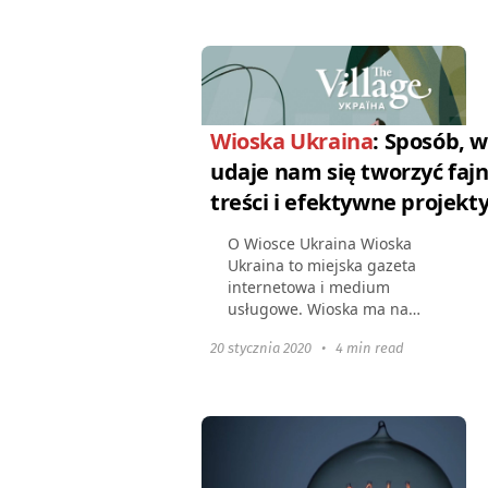
zrealizowanych projektów
Julia Belicka,
współzałożycielka i dyrektor
marketingu...
Wioska Ukraina
: Sposób, w
udaje nam się tworzyć faj
treści i efektywne projekt
O Wiosce Ukraina Wioska
Ukraina to miejska gazeta
internetowa i medium
usługowe. Wioska ma na
celu tworzenie materiałów,
20 stycznia 2020
•
4 min read
które podkreślają
wydarzenia w megapolach.
Poprzez treść, zespół
redakcyjny Wioski...