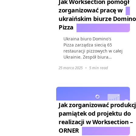
Jak Worksection pomógł
zorganizować pracę w
ukraińskim biurze Domino
Pizza
Ukraina biuro Domino's
Pizza zarządza siecią 65
restauracji pizzowych w całej
Ukrainie. Zespół biura
koordynuje kampanie
25 marca 2025
•
5 min read
marketingowe, IT, HR i
procesy operacyjne. Aby
zbudować dobrze
skoordynowane procesy...
Jak zorganizować produkc
pamiątek od projektu do
realizacji w Worksection –
ORNER