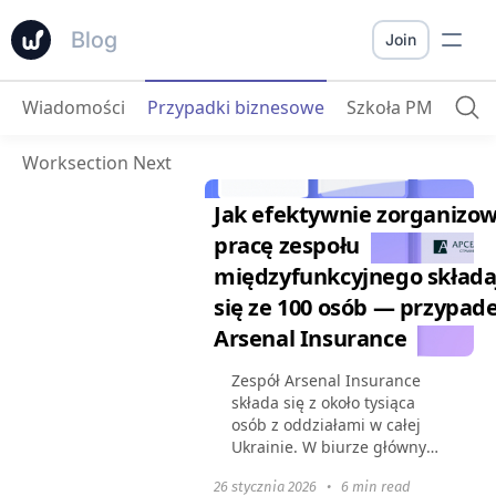
Blog
Join
Wiadomości
Przypadki biznesowe
Szkoła PM
Worksection Next
Jak efektywnie zorganizo
pracę zespołu
międzyfunkcyjnego składa
się ze 100 osób — przypad
Arsenal Insurance
Zespół Arsenal Insurance
składa się z około tysiąca
osób z oddziałami w całej
Ukrainie. W biurze głównym
pracuje ponad 150 osób w
26 stycznia 2026
•
6 min read
więcej niż 10 działach — w