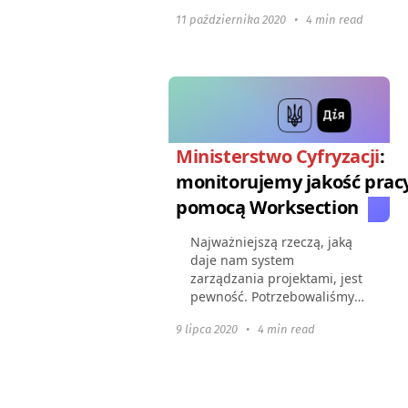
pracowników, nadzorowanie
11 października 2020
•
4 min read
wydatków firmy oraz mądre
planowanie projektów.
Ministerstwo Cyfryzacji
:
monitorujemy jakość prac
pomocą Worksection
Najważniejszą rzeczą, jaką
daje nam system
zarządzania projektami, jest
pewność. Potrzebowaliśmy
prostego narzędzia z
9 lipca 2020
•
4 min read
zwięzłym i intuicyjnym
interfejsem, które byłoby
gotowe do użycia bez żadnej
konfiguracji.