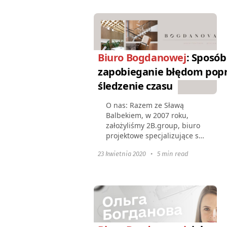
Biuro Bogdanowej
: Sposób
zapobieganie błędom pop
śledzenie czasu
O nas: Razem ze Sławą
Balbekiem, w 2007 roku,
założyliśmy 2B.group, biuro
projektowe specjalizujące się
w projektach mieszkalnych i
23 kwietnia 2020
•
5 min read
komercyjnych. W ciągu
ostatnich lat biuro stało się
jedną z wiodących...