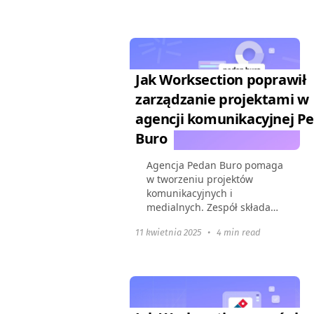
tym prawników, finansistów,
księgowych, programistów...
Jak Worksection poprawił
zarządzanie projektami w
agencji komunikacyjnej P
Buro
Agencja Pedan Buro pomaga
w tworzeniu projektów
komunikacyjnych i
medialnych. Zespół składa
się z 15 pracowników oraz
11 kwietnia 2025
•
4 min read
około 10 kontrahentów.
Oprócz projektów
komercyjnych, firma
realizuje własne inicjatywy...