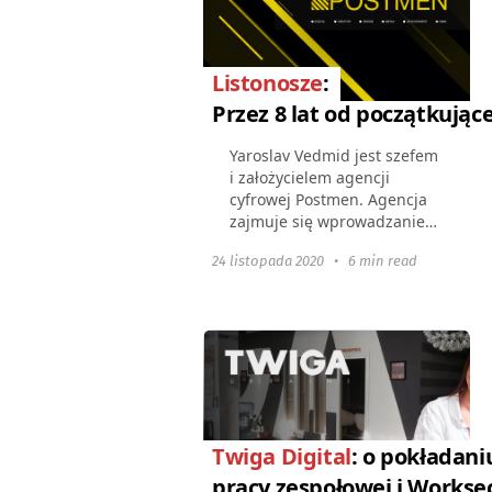
Listonosze
:
Przez 8 lat od początkując
Yaroslav Vedmid jest szefem
i założycielem agencji
cyfrowej Postmen. Agencja
zajmuje się wprowadzaniem
komunikacji cyfrowej,
24 listopada 2020
•
6 min read
realizowaniem złożonych
zadań marketingowych oraz
strategii kreatywnych.
Więcej...
Twiga Digital
: o pokładani
pracy zespołowej i Workse