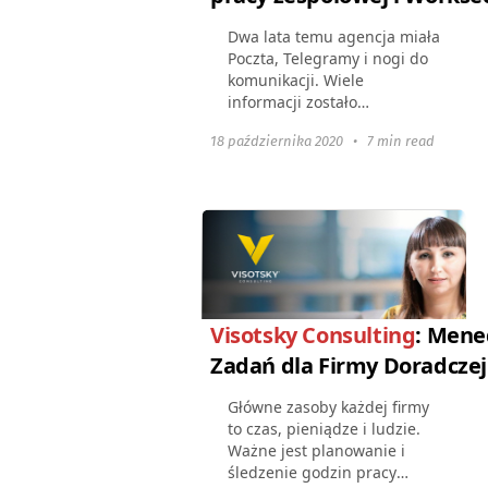
Dwa lata temu agencja miała
Poczta, Telegramy i nogi do
komunikacji. Wiele
informacji zostało
utraconych, a to był popsuty
18 października 2020
•
7 min read
telefon. Teraz jest
Worksection i wszystko jest
przechowywane w jednym
miejscu.
Visotsky Consulting
: Mene
Zadań dla Firmy Doradczej
Główne zasoby każdej firmy
to czas, pieniądze i ludzie.
Ważne jest planowanie i
śledzenie godzin pracy