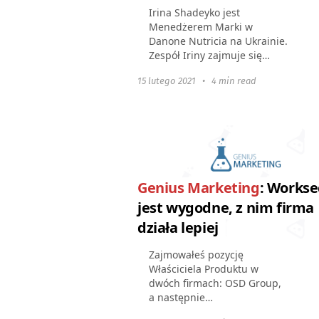
Irina Shadeyko jest
Menedżerem Marki w
Danone Nutricia na Ukrainie.
Zespół Iriny zajmuje się
rozwijaniem marki Nutrilon,
15 lutego 2021
•
4 min read
substytutu mleka matki i
mleka dla niemowląt. O
Danone Nutricia: Ponad
120...
Genius Marketing
: Workse
jest wygodne, z nim firma
działa lepiej
Zajmowałeś pozycję
Właściciela Produktu w
dwóch firmach: OSD Group,
a następnie
GeniusMarketing. Ile osób