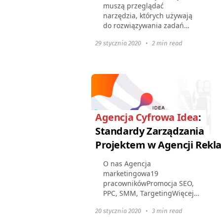
muszą przeglądać
narzędzia, których używają
do rozwiązywania zadań
biznesowych.System
29 stycznia 2020
•
2 min read
zarządzania projektami
cyfrowymi to jedno z takich
kluczowych narzędzi.
Alexander Kaydannik...
Agencja Cyfrowa Idea
:
Standardy Zarządzania
Projektem w Agencji Rek
O nas Agencja
marketingowa19
pracownikówPromocja SEO,
PPC, SMM, TargetingWięcej
niż 2 lata w branżyWięcej niż
20 stycznia 2020
•
3 min read
90 pomyślnie