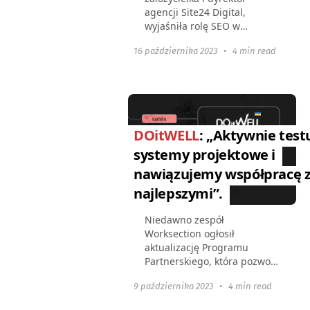
agencji Site24 Digital,
wyjaśniła rolę SEO w
promocji biznesu, kryteria i
16 października 2023
•
4 min read
powody sukcesów oraz
niepowodzeń projektów, a
także jak Worksection
pomaga w zarządzaniu...
DOitWELL
: „Aktywnie tes
systemy projektowe i
nawiązujemy współpracę 
najlepszymi”.
Niedawno zespół
Worksection ogłosił
aktualizację Programu
Partnerskiego, która pozwoli
naszym partnerom na
9 października 2023
•
4 min read
szybszy rozwój, zwiększając
ich zyski i pomagając innym