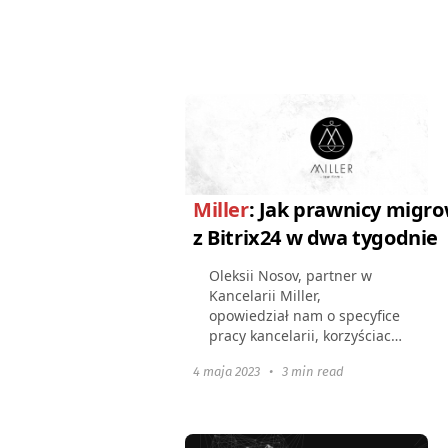
zalety i wady śledzenia
czasu oraz to, jak ich zespół
udało...
Miller
: Jak prawnicy migro
z Bitrix24 w dwa tygodnie
Oleksii Nosov, partner w
Kancelarii Miller,
opowiedział nam o specyfice
pracy kancelarii, korzyściach
płynących z korzystania z
4 maja 2023
•
3 min read
Worksection w ich procesach
oraz o tym, jak udało im się
przejść z Bitrix24...