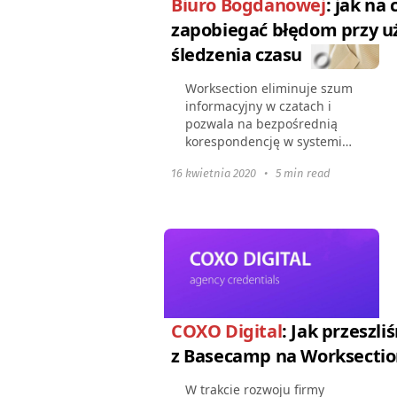
Biuro Bogdanowej
: jak na 
zapobiegać błędom przy u
śledzenia czasu
Worksection eliminuje szum
informacyjny w czatach i
pozwala na bezpośrednią
korespondencję w systemie.
Chronologia wydarzeń i
16 kwietnia 2020
•
5 min read
myśli ludzi zawsze pozostaje
pod konkretnym zadaniem.
COXO Digital
: Jak przeszli
z Basecamp na Worksecti
W trakcie rozwoju firmy