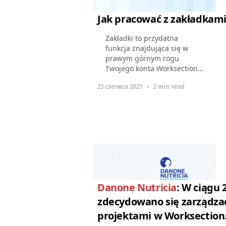
Jak pracować z zakładkam
Zakładki to przydatna
funkcja znajdująca się w
prawym górnym rogu
Twojego konta Worksection.
Do czego służą zakładki?
23 czerwca 2021
•
2 min read
Możesz dodać wszystkie
„gorące”, „pilne” i „ważne”
elementy do zakładek, aby
śledzić...
Danone Nutricia
: W ciągu 
zdecydowano się zarządza
projektami w Worksection