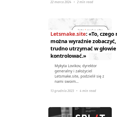
22 marca 2024
•
2 min read
kontrolowaniu pracy zespołu
specjalistów PPC. O firmie
Nazwa shema.team
powstała z
uporządkowanego...
Letsmake.site
: «To, czego 
można wyraźnie zobaczyć,
trudno utrzymać w głowie 
kontrolować.»
Mykyta Lovikov, dyrektor
generalny i założyciel
Letsmake.site, podzielił się z
nami swoim
doświadczeniem w
13 grudnia 2023
•
4 min read
korzystaniu z Worksection.
Ponadto Mykyta mówił o
interesujących
spostrzeżeniach
dotyczących...