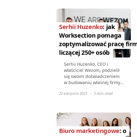
firmom skutecznie zarządzać
zespołami...
Serhii Huzenko
: jak
Worksection pomaga
zoptymalizować pracę fir
liczącej 250+ osób
Serhii Huzenko, CEO i
właściciel Wezom, podzielił
się swoim doświadczeniem
w budowaniu własnej firmy
oraz pracy w warunkach
22 sierpnia 2023
•
3 min read
wojennych, spostrzeżeniami
na temat organizacji
procesów w Worksection
oraz...
Biuro marketingowe
: o