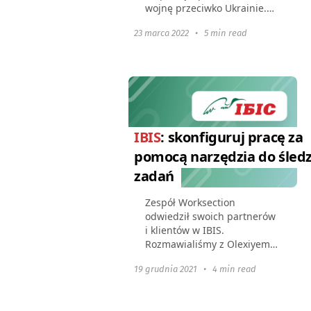
wojnę przeciwko Ukrainie.
Rosja została już poddana
23 marca 2022
•
5 min read
wielu sankcjom ze strony
Europy, Stanów
Zjednoczonych i innych
krajów, które nie popierają...
IBIS
: skonfiguruj pracę za
pomocą narzędzia do śled
zadań
Zespół Worksection
odwiedził swoich partnerów
i klientów w IBIS.
Rozmawialiśmy z Olexiyem
Zhmyrko i Ivanem
19 grudnia 2021
•
4 min read
Samoilyovem, którzy nie
tylko byli u podstaw firmy,
ale również samodzielnie