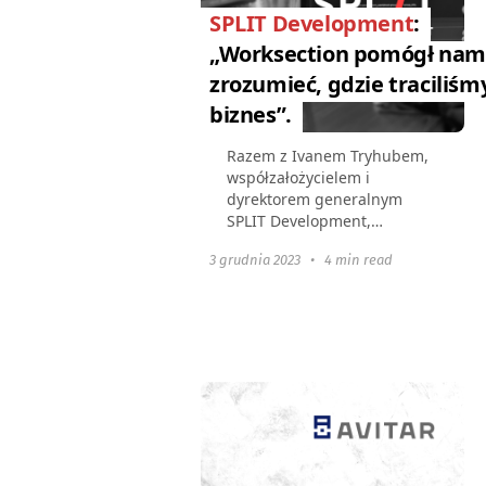
SPLIT Development
:
„Worksection pomógł nam
zrozumieć, gdzie traciliśm
biznes”.
Razem z Ivanem Tryhubem,
współzałożycielem i
dyrektorem generalnym
SPLIT Development,
rozmawialiśmy o powstaniu
3 grudnia 2023
•
4 min read
jego firmy oraz specyfice
projektów, zaletach
Worksection w porównaniu
do Jiry, a także...