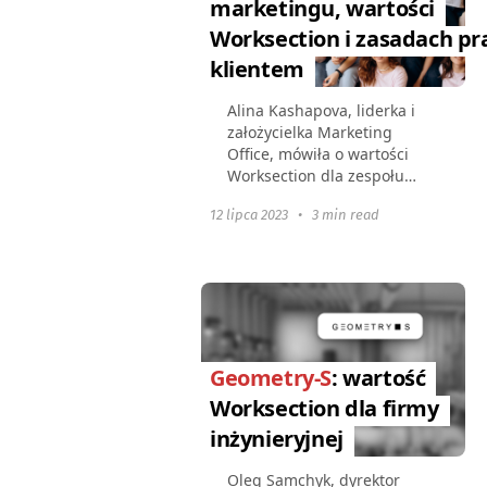
marketingu, wartości
Worksection i zasadach pr
klientem
Alina Kashapova, liderka i
założycielka Marketing
Office, mówiła o wartości
Worksection dla zespołu
marketingowego, zasadach
12 lipca 2023
•
3 min read
współpracy z klientami i
dlaczego ważne jest
nauczenie się delegowania.
O firmie...
Geometry-S
: wartość
Worksection dla firmy
inżynieryjnej
Oleg Samchyk, dyrektor