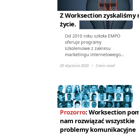
Z Worksection zyskaliśmy
życie.
Od 2010 roku szkoła EMPO
oferuje programy
szkoleniowe z zakresu
marketingu internetowego
dla przedsiębiorców. W
20 stycznia 2020
•
3 min read
naszych działaniach
doceniamy funkcjonalność i
dostępność wszystkich
niezbędnych elementów...
Prozorro
: Worksection po
nam rozwiązać wszystkie
problemy komunikacyjne