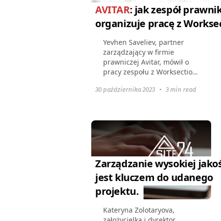
AVITAR
: jak zespół prawn
organizuje pracę z Workse
Yevhen Saveliev, partner
zarządzający w firmie
prawniczej Avitar, mówił o
pracy zespołu z Worksection,
wartości usługi dla
30 października 2023
•
3 min read
prawników oraz zaletach
śledzenia czasu. Opowiedz
nam o swojej firmie i
swoich...
Zarządzanie wysokiej jakoś
jest kluczem do udanego
projektu.
Kateryna Zolotaryova,
założycielka i dyrektor