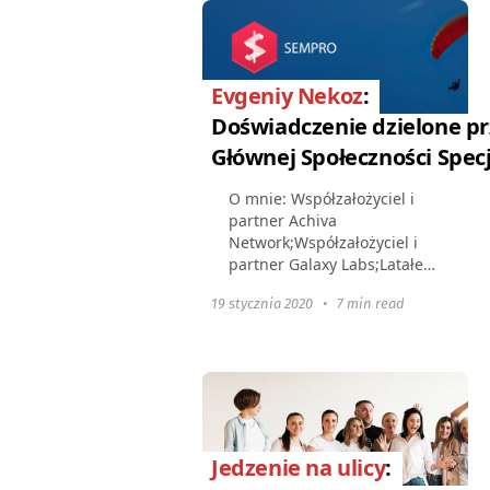
promocją stron
internetowych...
Evgeniy Nekoz
:
Doświadczenie dzielone prz
Głównej Społeczności Spec
O mnie: Współzałożyciel i
partner Achiva
Network;Współzałożyciel i
partner Galaxy Labs;Latałem
na paralotniach, jeździłem
19 stycznia 2020
•
7 min read
na motocyklach;Zarządzam
zespołem składającym się z
65 osób. O systematyzacji...
Jedzenie na ulicy
: