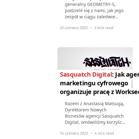
generalny GEOMETRY-S,
podzielił się z nami, jak jego
zespół w ciągu zaledwie
tygodnia przeszedł z Bitrix24
25 czerwca 2023
•
3 min read
do Worksection, jakie główne
zadania system zarządzania
projektami pomaga...
Sasquatch Digital
: Jak age
marketingu cyfrowego
organizuje pracę z Workse
Razem z Anastasią Matsugą,
Dyrektorem Nowych
Biznesów agencji Sasquatch
Digital, omówiliśmy korzyści
z Worksection dla
14 czerwca 2023
•
4 min read
marketingu cyfrowego,