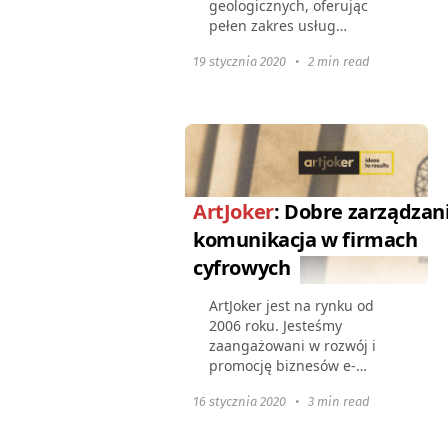
geologicznych, oferując
pełen zakres usług
niezbędnych dla
19 stycznia 2020
•
2 min read
deweloperów mineralnych.
Firma ta potrafiła połączyć
wiedzę doświadczonych
geologów, ekologów,
hydrogeologów...
ArtJoker
: Dobre zarządzani
komunikacja w firmach
cyfrowych
ArtJoker jest na rynku od
2006 roku. Jesteśmy
zaangażowani w rozwój i
promocję biznesów e-
commerce. Nasi klienci to
16 stycznia 2020
•
3 min read
firmy takie jak Mitsui Group,
PepsiCo, w tym takie marki
jak Toshiba, Pepsi oraz