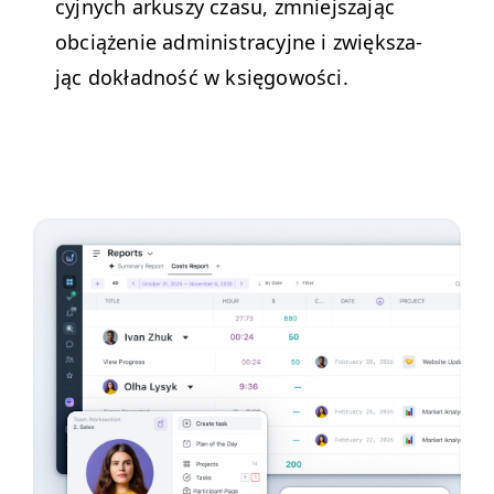
cyjnych arkuszy cza­su, zmniejsza­jąc
obciąże­nie admin­is­tra­cyjne i zwięk­sza­
jąc dokład­ność w księgowości.