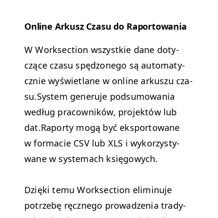
Online Arkusz Cza­su do Raportowania
W Work­sec­tion wszys­tkie dane doty­
czące cza­su spęd­zonego są automaty­
cznie wyświ­et­lane w online arkuszu cza­
su.
Sys­tem generu­je pod­sumowa­nia
według pra­cown­ików, pro­jek­tów lub
dat.
Raporty mogą być eksportowane
w for­ma­cie
CSV
lub
XLS
i wyko­rzysty­
wane w sys­temach księgowych.
Dzię­ki temu Work­sec­tion elimin­u­je
potrze­bę ręcznego prowadzenia trady­