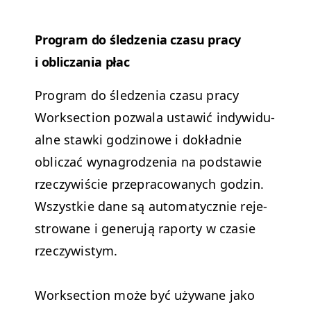
Pro­gram do śledzenia cza­su pra­cy
i oblicza­nia płac
Pro­gram do śledzenia cza­su pra­cy
Work­sec­tion pozwala ustaw­ić indy­wid­u­
alne staw­ki godzi­nowe i dokład­nie
obliczać wyna­grodzenia na pod­staw­ie
rzeczy­wiś­cie przepra­cow­anych godzin.
Wszys­tkie dane są automaty­cznie reje­
strowane i generu­ją raporty w cza­sie
rzeczywistym.
Work­sec­tion może być uży­wane jako