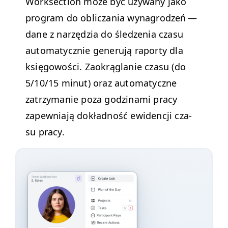
Work­sec­tion może być uży­wany jako
pro­gram do oblicza­nia wyna­grodzeń —
dane z narzędzia do śledzenia cza­su
automaty­cznie generu­ją raporty dla
księ­gowoś­ci. Zaokrąglanie cza­su (do
5/10/15 min­ut) oraz automaty­czne
zatrzy­manie poza godz­i­na­mi pra­cy
zapew­ni­a­ją dokład­ność ewidencji cza­
su pracy.