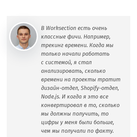
В Worksection есть очень
классные фичи. Например,
трекинг времени. Когда мы
только начали работать
с системой, я стал
анализировать, сколько
времени на проекты тратит
дизайн-отдел, Shopify-отдел,
Node.js. И когда я это все
конвертировал в то, сколько
мы должны получить, то
цифры у меня были больше,
чем мы получали по факту.