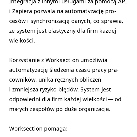
Inte­grac­ja z inny­mi usługa­mi za pomocą
API
i Zapiera pozwala na automatyza­cję pro­
cesów i syn­chro­niza­cję danych, co spraw­ia,
że sys­tem jest elasty­czny dla firm każdej
wielkości.
Korzys­tanie z Work­sec­tion umożli­wia
automatyza­cję śledzenia cza­su pra­cy pra­
cown­ików, uni­ka ręcznych obliczeń
i zmniejsza ryzyko błędów. Sys­tem jest
odpowied­ni dla firm każdej wielkoś­ci — od
małych zespołów po duże organizacje.
Work­sec­tion pomaga: