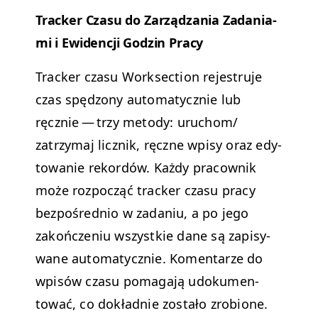
Track­er Cza­su do Zarządza­nia Zada­ni­a­
mi i Ewidencji Godzin Pracy
Track­er cza­su Work­sec­tion rejestru­je
czas spęd­zony automaty­cznie lub
ręcznie — trzy metody: uruchom/​
zatrzymaj licznik, ręczne wpisy oraz edy­
towanie reko­rdów. Każdy pra­cown­ik
może rozpocząć track­er cza­su pra­cy
bezpośred­nio w zada­niu, a po jego
zakończe­niu wszys­tkie dane są zapisy­
wane automaty­cznie. Komen­tarze do
wpisów cza­su poma­ga­ją udoku­men­
tować, co dokład­nie zostało zrobione.