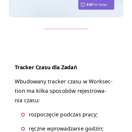
Track­er Cza­su dla Zadań
Wbu­dowany track­er cza­su w Work­sec­
tion ma kil­ka sposobów reje­strowa­
nia czasu:
rozpoczę­cie pod­czas pracy;
ręczne wprowadzanie godzin;