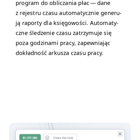
pro­gram do oblicza­nia płac — dane
z rejestru cza­su automaty­cznie generu­
ją raporty dla księ­gowoś­ci.
Automaty­
czne śledze­nie cza­su zatrzy­mu­je się
poza godz­i­na­mi pra­cy, zapew­ni­a­jąc
dokład­ność arkusza cza­su pracy.