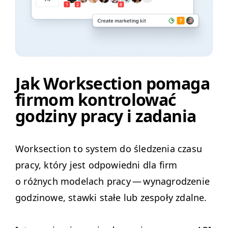
Jak Worksection pomaga
firmom kontrolować
godziny pracy i zadania
Work­sec­tion to sys­tem do śledzenia cza­su
pra­cy, który jest odpowied­ni dla firm
o różnych mod­elach pra­cy — wyna­grodze­nie
godzi­nowe, staw­ki stałe lub zespoły zdalne.