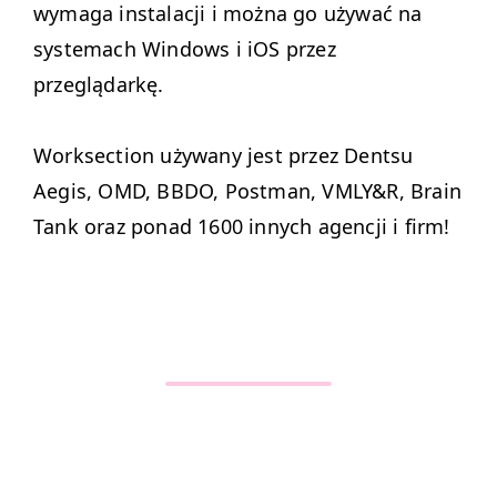
wyma­ga insta­lacji i moż­na go uży­wać na
sys­temach Win­dows i iOS przez
przeglądarkę.
Work­sec­tion uży­wany jest przez Dentsu
Aegis,
OMD
,
BBDO
, Post­man,
VMLY
&
R, Brain
Tank oraz pon­ad 1600 innych agencji i firm!