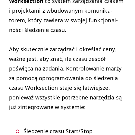
Work­sec­tion
to sys­tem zarządza­nia cza­sem
i pro­jek­ta­mi z wbu­dowanym komu­nika­
torem, który zaw­iera w swo­jej funkcjon­al­
noś­ci śledze­nie czasu.
Aby skutecznie zarządzać i określać ceny,
ważne jest, aby znać, ile cza­su zespół
poświę­ca na zada­nia.
Kon­trolowanie marży
za pomocą opro­gramowa­nia do śledzenia
cza­su Work­sec­tion sta­je się łatwiejsze,
ponieważ wszys­tkie potrzeb­ne narzędzia są
już zin­te­growane w systemie:
Śledze­nie cza­su Start/​Stop