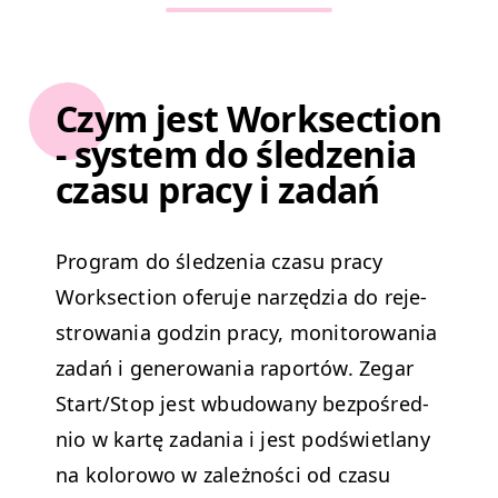
Czym jest Worksection
- system do śledzenia
czasu pracy i zadań
Pro­gram do śledzenia cza­su pra­cy
Work­sec­tion ofer­u­je narzędzia do reje­
strowa­nia godzin pra­cy, mon­i­torowa­nia
zadań i gen­erowa­nia raportów. Zegar
Start/​Stop jest wbu­dowany bezpośred­
nio w kartę zada­nia i jest podświ­et­lany
na kolorowo w zależnoś­ci od cza­su