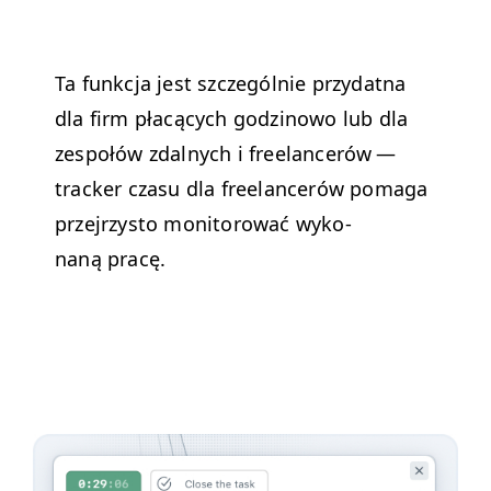
Ta funkc­ja jest szczegól­nie przy­dat­na
dla firm płacą­cych godzi­nowo lub dla
zespołów zdal­nych i free­lancerów —
track­er cza­su dla free­lancerów poma­ga
prze­jrzys­to mon­i­torować wyko­
naną pracę.