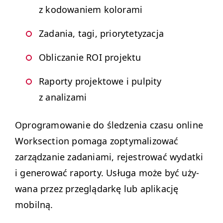
z kodowaniem kolorami
Zada­nia, tagi, priorytetyzacja
Obliczanie
ROI
projektu
Raporty pro­jek­towe i pul­pi­ty
z analizami
Opro­gramowanie do śledzenia cza­su online
Work­sec­tion poma­ga zop­ty­mal­i­zować
zarządzanie zada­ni­a­mi, reje­strować wydat­ki
i gen­erować raporty. Usłu­ga może być uży­
wana przez przeglą­darkę lub aplikację
mobilną.