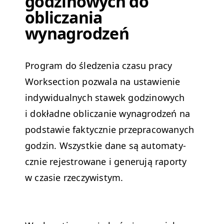
godzinowych do
obliczania
wynagrodzeń
Pro­gram do śledzenia cza­su pra­cy
Work­sec­tion pozwala na ustaw­ie­nie
indy­wid­u­al­nych stawek godzi­nowych
i dokładne obliczanie wyna­grodzeń na
pod­staw­ie fak­ty­cznie przepra­cow­anych
godzin. Wszys­tkie dane są automaty­
cznie reje­strowane i generu­ją raporty
w cza­sie rzeczywistym.