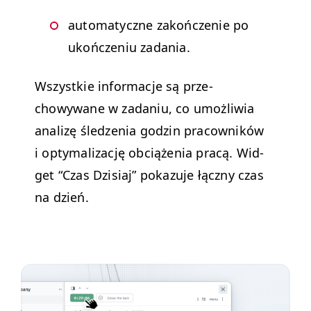
automaty­czne zakończe­nie po
ukończe­niu zadania.
Wszys­tkie infor­ma­c­je są prze­
chowywane w zada­niu, co umożli­wia
anal­izę śledzenia godzin pra­cown­ików
i opty­mal­iza­cję obciąże­nia pracą. Wid­
get
“
Czas Dzisi­aj” pokazu­je łączny czas
na dzień.