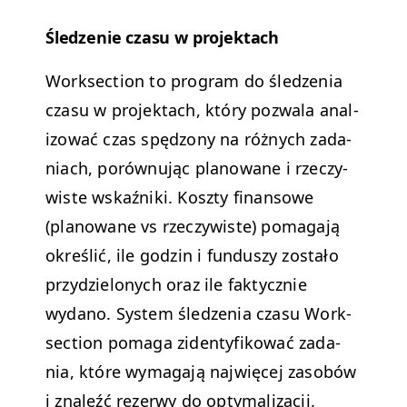
Śledze­nie cza­su w projektach
Work­sec­tion to pro­gram do śledzenia
cza­su w pro­jek­tach, który pozwala anal­
i­zować czas spęd­zony na różnych zada­
ni­ach, porównu­jąc planowane i rzeczy­
wiste wskaźni­ki. Kosz­ty finan­sowe
(planowane vs rzeczy­wiste) poma­ga­ją
określić, ile godzin i fun­duszy zostało
przy­dzielonych oraz ile fak­ty­cznie
wydano. Sys­tem śledzenia cza­su Work­
sec­tion poma­ga ziden­ty­fikować zada­
nia, które wyma­ga­ją najwięcej zasobów
i znaleźć rez­er­wy do optymalizacji.