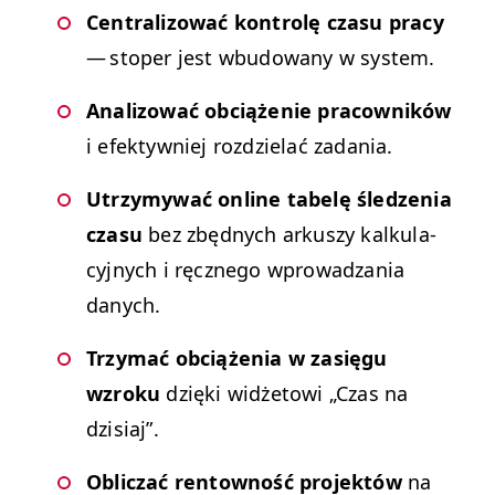
Cen­tral­i­zować kon­trolę cza­su pra­cy
— stop­er jest wbu­dowany w system.
Anal­i­zować obciąże­nie pra­cown­ików
i efek­ty­wniej rozdzielać zadania.
Utrzymy­wać online tabelę śledzenia
cza­su
bez zbęd­nych arkuszy kalku­la­
cyjnych i ręcznego wprowadza­nia
danych.
Trzy­mać obciąże­nia w zasięgu
wzroku
dzię­ki
widże­towi
„
Czas na
dzisi­aj”
.
Obliczać ren­towność pro­jek­tów
na