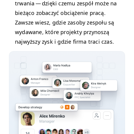
trwa­nia — dzię­ki czemu zespół może na
bieżą­co zobaczyć obciąże­nie pracą.
Zawsze wiesz, gdzie zaso­by zespołu są
wydawane, które pro­jek­ty przynoszą
najwyższy zysk i gdzie fir­ma traci czas.