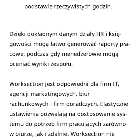
pod­staw­ie rzeczy­wistych godzin.
Dzię­ki dokład­nym danym dzi­ały
HR
i księ­
gowoś­ci mogą łat­wo gen­erować raporty pła­
cowe, pod­czas gdy menedżerowie mogą
oce­ni­ać wyni­ki zespołu.
Work­sec­tion jest odpowied­ni dla firm
IT
,
agencji mar­ketingowych, biur
rachunkowych i firm dorad­czych. Elasty­czne
ustaw­ienia pozwala­ją na dos­tosowanie sys­
te­mu do potrzeb firm pracu­ją­cych zarówno
w biurze, jak i zdal­nie. Work­sec­tion nie