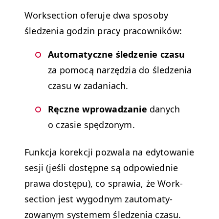
Work­sec­tion ofer­u­je dwa sposo­by
śledzenia godzin pra­cy pracowników:
Automaty­czne śledze­nie cza­su
za pomocą narzędzia do śledzenia
cza­su w zadaniach.
Ręczne wprowadzanie
danych
o cza­sie spędzonym.
Funkc­ja korekcji pozwala na edy­towanie
sesji (jeśli dostęp­ne są odpowied­nie
prawa dostępu), co spraw­ia, że Work­
sec­tion jest wygod­nym zau­tomaty­
zowanym sys­te­mem śledzenia czasu.