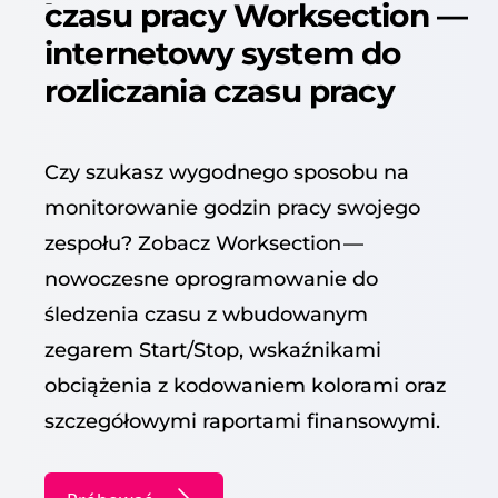
czasu pracy Worksection —
internetowy system do
rozliczania czasu pracy
Czy szukasz wygod­nego sposobu na
mon­i­torowanie godzin pra­cy swo­jego
zespołu? Zobacz Work­sec­tion —
nowoczesne opro­gramowanie do
śledzenia cza­su z wbu­dowanym
zegarem Start/​Stop, wskaźnika­mi
obciąże­nia z kodowaniem kolora­mi oraz
szczegółowy­mi rapor­ta­mi finansowymi.