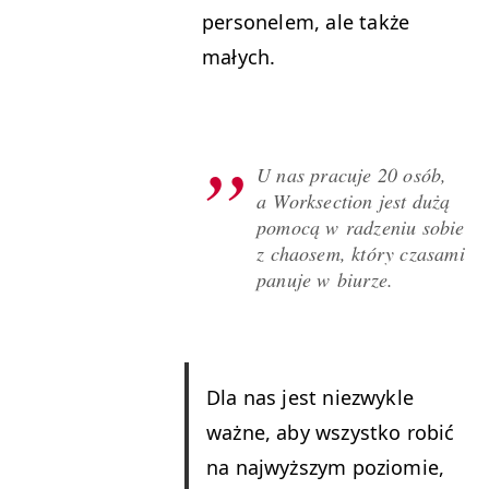
per­son­elem, ale także
małych.
U nas pracu­je 20 osób,
a Work­sec­tion jest dużą
pomocą w radze­niu sobie
z chaosem, który cza­sa­mi
panu­je w biurze.
Dla nas jest niezwyk­le
ważne, aby wszys­tko robić
na najwyższym poziomie,