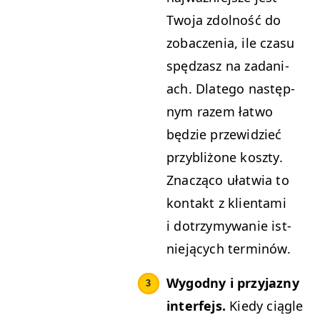
Two­ja zdol­ność do
zobaczenia, ile cza­su
spędza­sz na zada­ni­
ach. Dlat­ego następ­
nym razem łat­wo
będzie przewidzieć
przy­bliżone kosz­ty.
Znaczą­co ułatwia to
kon­takt z klien­ta­mi
i dotrzymy­wanie ist­
nieją­cych terminów.
Wygod­ny i przy­jazny
inter­fe­js.
Kiedy cią­gle