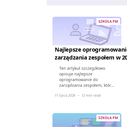
SZKOŁA PM
Najlepsze oprogramowani
zarządzania zespołem w 2
Ten artykuł szczegółowo
opisuje najlepsze
oprogramowanie do
zarządzania zespołem, które
będzie dostępne w 2026
11 lipca 2026
•
12 min read
roku. Pokazuje, jak te
narzędzia mogą zmienić
dynamikę zespołu, poprawić
współpracę i usprawnić...
SZKOŁA PM