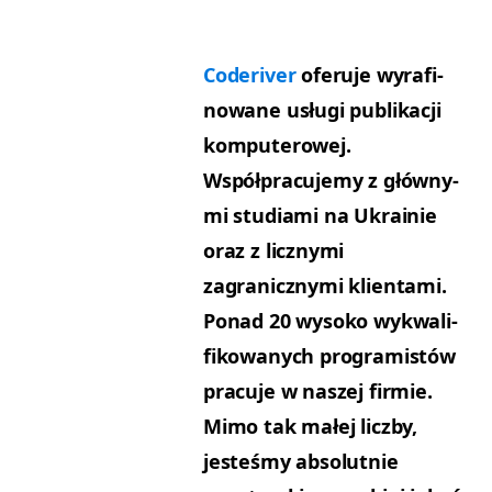
Coderiv­er
ofer­u­je wyrafi­
nowane usłu­gi pub­likacji
kom­put­erowej.
Współpracu­je­my z główny­
mi stu­di­a­mi na Ukrainie
oraz z liczny­mi
zagraniczny­mi klien­ta­mi.
Pon­ad 20 wysoko wyk­wal­i­
fikowanych pro­gramistów
pracu­je w naszej fir­mie.
Mimo tak małej licz­by,
jesteśmy abso­lut­nie