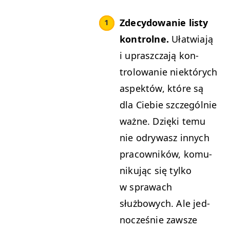
Zde­cy­dowanie listy
kon­trolne.
Ułatwia­ją
i upraszcza­ją kon­
trolowanie niek­tórych
aspek­tów, które są
dla Ciebie szczegól­nie
ważne. Dzię­ki temu
nie odry­wasz innych
pra­cown­ików, komu­
niku­jąc się tylko
w sprawach
służbowych. Ale jed­
nocześnie zawsze