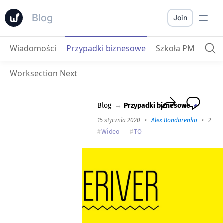
Blog
Join
Wiadomości
Przypadki biznesowe
Szkoła PM
Coderiver
: Sprawiamy, że ludzie są szczęśliwsi dzięki publikacji desktopowej i Worksection
Worksection Next
Blog
→
Przypadki biznesowe
15 stycznia 2020
•
Alex Bondarenko
•
2 min
Wideo
TO