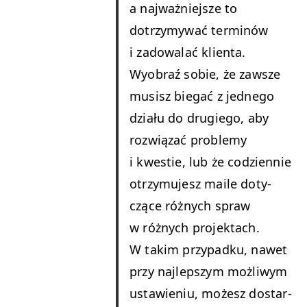
a najważniejsze to
dotrzymy­wać ter­minów
i zad­owalać klien­ta.
Wyobraź sobie, że zawsze
musisz bie­gać z jed­nego
dzi­ału do drugiego, aby
rozwiązać prob­le­my
i kwest­ie, lub że codzi­en­nie
otrzy­mu­jesz maile doty­
czące różnych spraw
w różnych pro­jek­tach.
W takim przy­pad­ku, nawet
przy najlep­szym możli­wym
ustaw­ie­niu, możesz dostar­