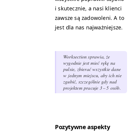
i skutecznie, a nasi klien­ci
zawsze są zad­owoleni. A to
jest dla nas najważniejsze.
Work­sec­tion spraw­ia, że
wygod­nie jest mieć rękę na
pulsie, zbier­ać wszys­tkie dane
w jed­nym miejs­cu, aby ich nie
zgu­bić, szczegól­nie gdy nad
pro­jek­tem pracu­je 3 – 5 osób.
Pozy­ty­wne aspekty