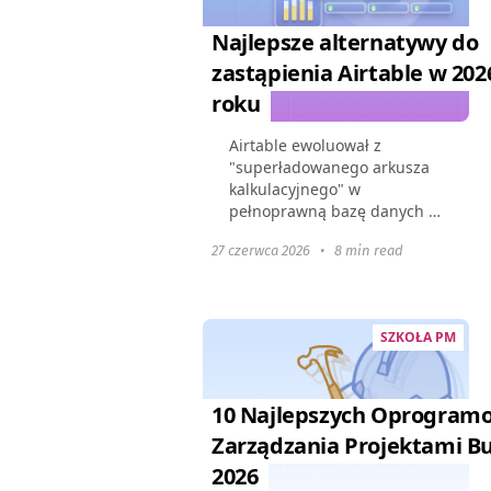
Najlepsze alternatywy do
zastąpienia Airtable w 202
roku
Airtable ewoluował z
"superładowanego arkusza
kalkulacyjnego" w
pełnoprawną bazę danych w
chmurze, jednak rosnący
27 czerwca 2026
•
8 min read
zestaw funkcji podniósł ceny.
Wiele firm staje teraz przed
przeciążonym interfejsem,
ograniczeniami...
SZKOŁA PM
10 Najlepszych Oprogram
Zarządzania Projektami 
2026