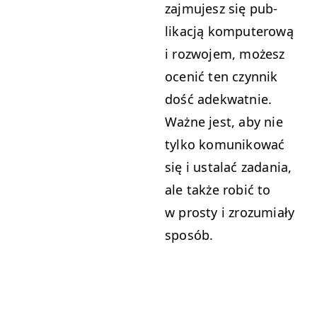
zaj­mu­jesz się pub­
likacją kom­put­erową
i roz­wo­jem, możesz
ocenić ten czyn­nik
dość adek­wat­nie.
Ważne jest, aby nie
tylko komu­nikować
się i usta­lać zada­nia,
ale także robić to
w prosty i zrozu­mi­ały
sposób.