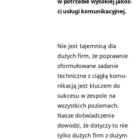
w potrze­bie wysok­iej jakoś­
ci usłu­gi komunikacyjnej.
Nie jest tajem­nicą dla
dużych firm, że poprawnie
sfor­mułowane zadanie
tech­niczne z ciągłą komu­
nikacją jest kluczem do
sukce­su w zes­pole na
wszys­t­kich poziomach.
Nasze doświad­cze­nie
dowodzi, że doty­czy to nie
tylko dużych firm z dużym