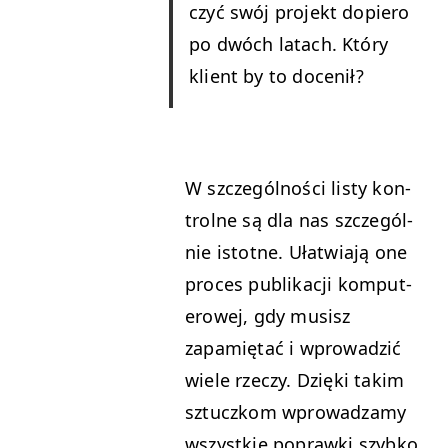
czyć swój pro­jekt dopiero
po dwóch lat­ach. Który
klient by to docenił?
W szczegól­noś­ci listy kon­
trolne są dla nas szczegól­
nie istotne. Ułatwia­ją one
pro­ces pub­likacji kom­put­
erowej, gdy musisz
zapamię­tać i wprowadz­ić
wiele rzeczy. Dzię­ki takim
sztuczkom wprowadza­my
wszys­tkie popraw­ki szy­bko