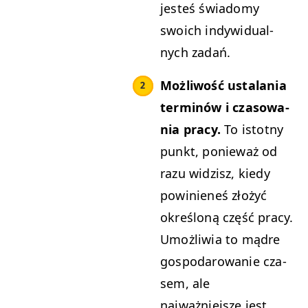
jesteś świadomy
swoich indy­wid­u­al­
nych zadań.
Możli­wość usta­la­nia
ter­minów i cza­sowa­
nia pra­cy.
To istot­ny
punkt, ponieważ od
razu widzisz, kiedy
powinieneś złożyć
określoną część pra­cy.
Umożli­wia to mądre
gospo­darowanie cza­
sem, ale
najważniejsze jest