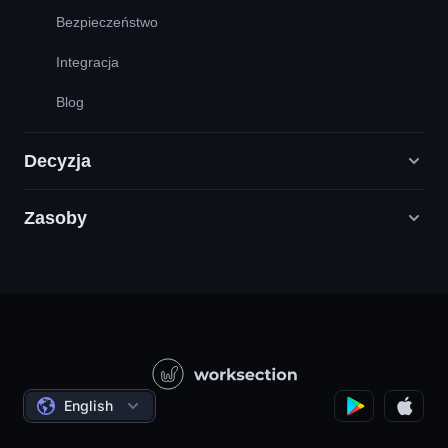
Bezpieczeństwo
Integracja
Blog
Decyzja
Zasoby
Agencje Digital Marketingu
PR / HR / Kreatywne / Consulting
Infolinia
Firmy Produktowe
Baza wiedzy
Budownictwo
Samouczki wideo
Projekty Państwowe / Społeczne
Oferty
English
Zarządzanie Projektami
Program partnerski