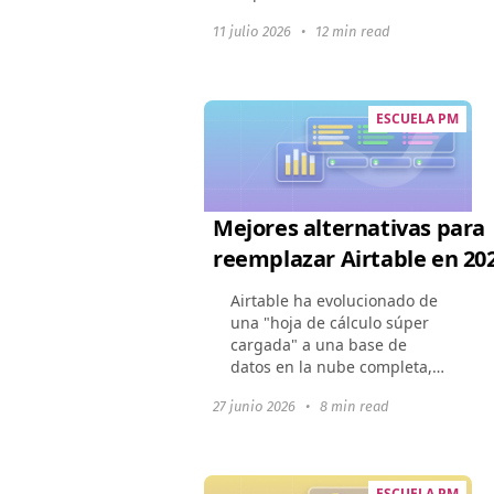
cómo estas herramientas
11 julio 2026
•
12 min read
pueden cambiar la dinámica
de un equipo, mejorar la
colaboración y optimizar...
ESCUELA PM
Mejores alternativas para
reemplazar Airtable en 20
Airtable ha evolucionado de
una "hoja de cálculo súper
cargada" a una base de
datos en la nube completa,
sin embargo, su conjunto de
27 junio 2026
•
8 min read
características en expansión
ha elevado los precios.
Muchas empresas...
ESCUELA PM