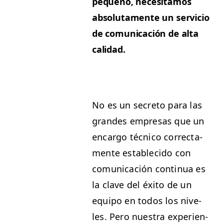
pequeño, nece­si­ta­mos
abso­lu­ta­mente un ser­vi­cio
de comu­ni­cación de alta
calidad.
No es un secre­to para las
grandes empre­sas que un
encar­go téc­ni­co cor­rec­ta­
mente estable­ci­do con
comu­ni­cación con­tin­ua es
la clave del éxi­to de un
equipo en todos los nive­
les. Pero nues­tra expe­ri­en­