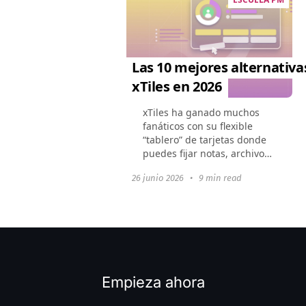
Las 10 mejores alternativa
xTiles en 2026
xTiles ha ganado muchos
fanáticos con su flexible
“tablero” de tarjetas donde
puedes fijar notas, archivos
y enlaces. Sin embargo, una
26 junio 2026
•
9 min read
vez que un proyecto crece,
sus límites se vuelven
evidentes: jerarquía...
Empieza ahora