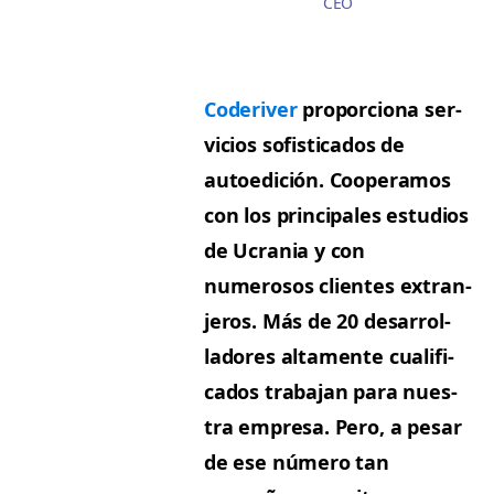
CEO
Coderiv­er
pro­por­ciona ser­
vi­cios sofisti­ca­dos de
autoedi­ción. Coop­er­amos
con los prin­ci­pales estu­dios
de Ucra­nia y con
numerosos clientes extran­
jeros. Más de 20 desar­rol­
ladores alta­mente cual­i­fi­
ca­dos tra­ba­jan para nues­
tra empre­sa. Pero, a pesar
de ese número tan