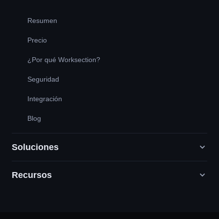
Resumen
Precio
¿Por qué Worksection?
Seguridad
Integración
Blog
Soluciones
Recursos
Agencias de marketing digital
PR / HR / Creativo / Consultoría
Servicio cliente
Empresas de productos