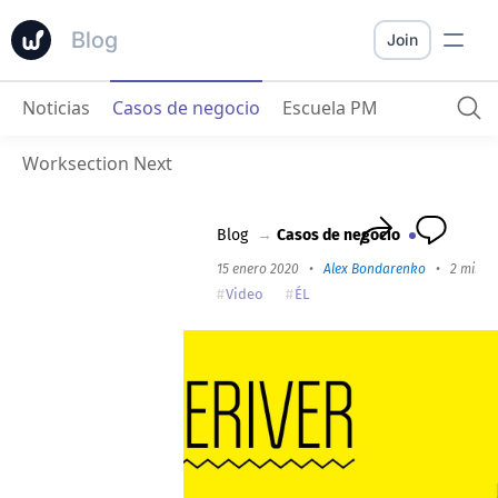
Blog
Join
Noticias
Casos de negocio
Escuela PM
Coderiver
: Hacemos a las personas más felices con Publicación de Escritorio y Worksection.
Worksection Next
Blog
→
Casos de negocio
15 enero 2020
•
Alex Bondarenko
•
2 min r
Video
ÉL