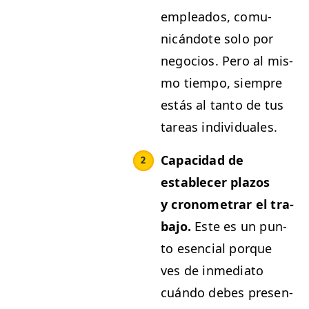
emplea­d­os, comu­
nicán­dote solo por
nego­cios. Pero al mis­
mo tiem­po, siem­pre
estás al tan­to de tus
tar­eas individuales.
Capaci­dad de
estable­cer pla­zos
y cronome­trar el tra­
ba­jo.
Este es un pun­
to esen­cial porque
ves de inmedi­a­to
cuán­do debes pre­sen­