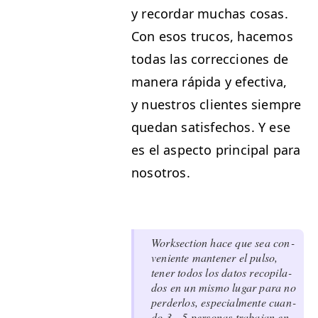
y recor­dar muchas cosas.
Con esos tru­cos, hace­mos
todas las cor­rec­ciones de
man­era ráp­i­da y efec­ti­va,
y nue­stros clientes siem­pre
quedan sat­is­fe­chos. Y ese
es el aspec­to prin­ci­pal para
nosotros.
Work­sec­tion hace que sea con­
ve­niente man­ten­er el pul­so,
ten­er todos los datos recopi­la­
dos en un mis­mo lugar para no
perder­los, espe­cial­mente cuan­
do 3 – 5 per­sonas tra­ba­jan en