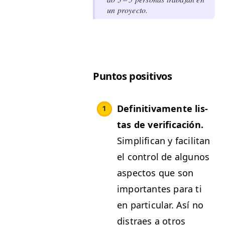
un proyecto.
Pun­tos positivos
Defin­i­ti­va­mente lis­
tas de ver­i­fi­cación.
Sim­pli­f­i­can y facil­i­tan
el con­trol de algunos
aspec­tos que son
impor­tantes para ti
en par­tic­u­lar. Así no
dis­traes a otros