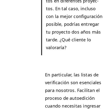
tos en difer­entes proyec­
tos. En tal caso, inclu­so
con la mejor con­fig­u­ración
posi­ble, podrías entre­gar
tu proyec­to dos años más
tarde. ¿Qué cliente lo
valoraría?
En par­tic­u­lar, las lis­tas de
ver­i­fi­cación son esen­ciales
para nosotros. Facil­i­tan el
pro­ce­so de autoedi­ción
cuan­do nece­si­tas ingre­sar