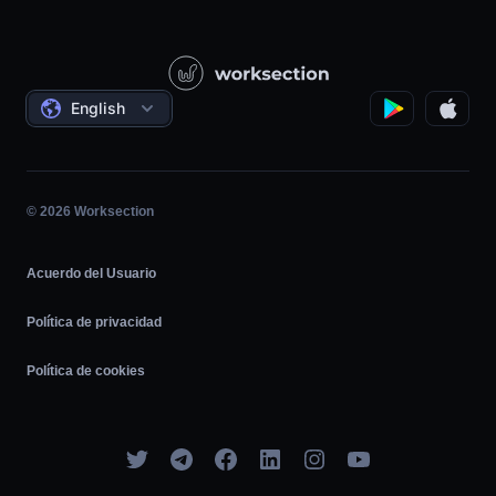
Base de conocimientos
Construcción
Lecciones en vídeo
Proyectos sociales
Acuerdos
English
Gestión de proyectos
Programa de Afiliados
Trabajo por horas
Ágil
© 2026 Worksection
Acuerdo del Usuario
Política de privacidad
Política de cookies