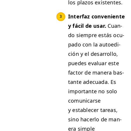
los pla­zos existentes.
Inter­faz con­ve­niente
y fácil de usar.
Cuan­
do siem­pre estás ocu­
pa­do con la autoedi­
ción y el desar­rol­lo,
puedes eval­u­ar este
fac­tor de man­era bas­
tante ade­cua­da. Es
impor­tante no solo
comu­ni­carse
y estable­cer tar­eas,
sino hac­er­lo de man­
era sim­ple