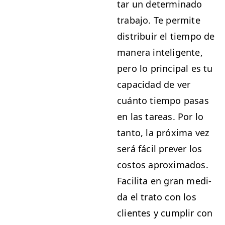
tar un deter­mi­na­do
tra­ba­jo. Te per­mite
dis­tribuir el tiem­po de
man­era inteligente,
pero lo prin­ci­pal es tu
capaci­dad de ver
cuán­to tiem­po pasas
en las tar­eas. Por lo
tan­to, la próx­i­ma vez
será fácil pre­v­er los
cos­tos aprox­i­ma­dos.
Facili­ta en gran medi­
da el tra­to con los
clientes y cumplir con