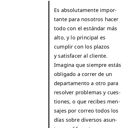
Es abso­lu­ta­mente impor­
tante para nosotros hac­er
todo con el están­dar más
alto, y lo prin­ci­pal es
cumplir con los pla­zos
y sat­is­fac­er al cliente.
Imag­i­na que siem­pre estás
oblig­a­do a cor­rer de un
depar­ta­men­to a otro para
resolver prob­le­mas y cues­
tiones, o que recibes men­
sajes por correo todos los
días sobre diver­sos asun­