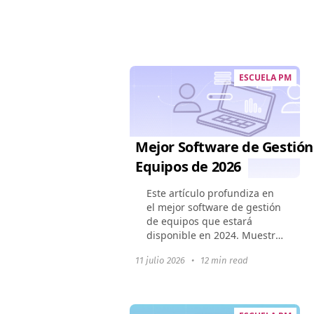
Worksection en comparación
con Jira, así como...
ESCUELA PM
Mejor Software de Gestión
Equipos de 2026
Este artículo profundiza en
el mejor software de gestión
de equipos que estará
disponible en 2024. Muestra
cómo estas herramientas
11 julio 2026
•
12 min read
pueden cambiar la dinámica
de un equipo, mejorar la
colaboración y optimizar...