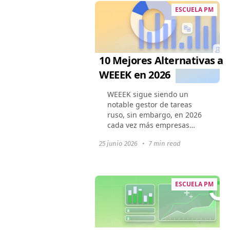
En...
ESCUELA PM
10 Mejores Alternativas a
WEEEK en 2026
WEEEK sigue siendo un
notable gestor de tareas
ruso, sin embargo, en 2026
cada vez más empresas
buscan un sustituto flexible
25 junio 2026
•
7 min read
e internacional. Las
integraciones limitadas, un
enfoque en el mercado
local...
ESCUELA PM