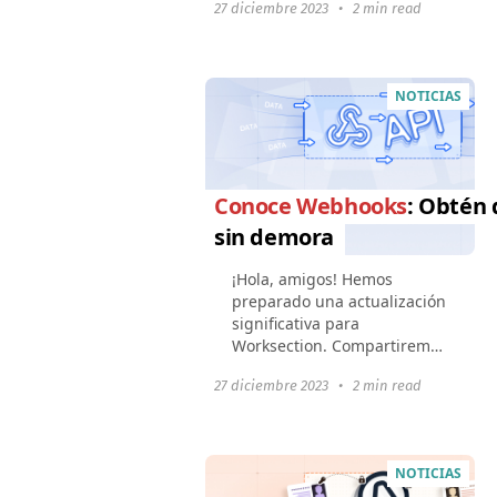
27 diciembre 2023
•
2 min read
que buscan conectar sus
herramientas o productos
con Worksection: Webhooks
y OAuth2 harán que la...
NOTICIAS
Conoce Webhooks
: Obtén 
sin demora
¡Hola, amigos! Hemos
preparado una actualización
significativa para
Worksection. Compartiremos
todas las nuevas funciones
27 diciembre 2023
•
2 min read
con ustedes en las
siguientes publicaciones.
Manténganse atentos; será
interesante...
NOTICIAS