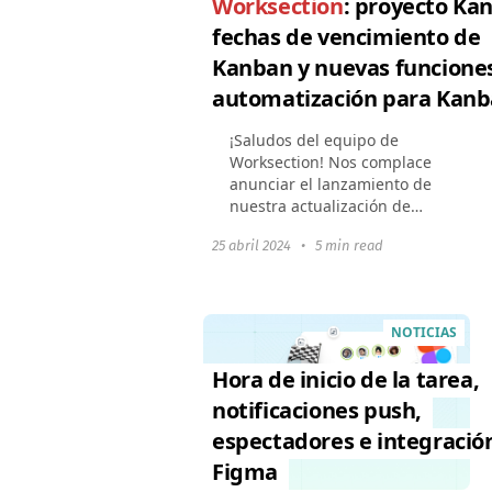
Worksection
: proyecto Ka
fechas de vencimiento de
Kanban y nuevas funcione
automatización para Kanb
¡Saludos del equipo de
Worksection! Nos complace
anunciar el lanzamiento de
nuestra actualización de
primavera para Kanban.
25 abril 2024
•
5 min read
Hemos mejorado las
características existentes y
añadido la capacidad de
personalizar...
NOTICIAS
Hora de inicio de la tarea,
notificaciones push,
espectadores e integració
Figma