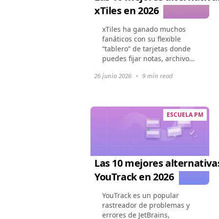
xTiles en 2026
xTiles ha ganado muchos
fanáticos con su flexible
“tablero” de tarjetas donde
puedes fijar notas, archivos
y enlaces. Sin embargo, una
26 junio 2026
•
9 min read
vez que un proyecto crece,
sus límites se vuelven
evidentes: jerarquía...
ESCUELA PM
Las 10 mejores alternativa
YouTrack en 2026
YouTrack es un popular
rastreador de problemas y
errores de JetBrains,