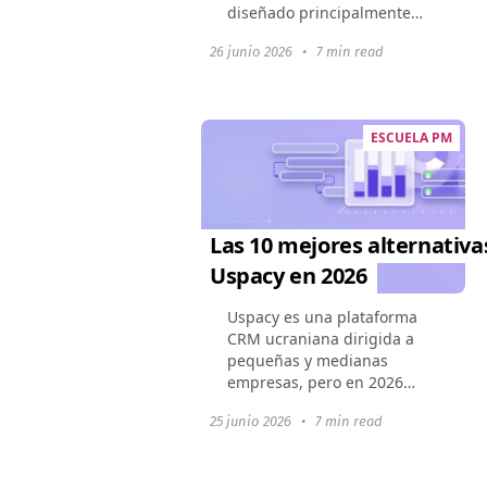
diseñado principalmente
para desarrolladores y
26 junio 2026
•
7 min read
equipos Ágiles. Sin
embargo, en 2025, el
mercado ofrece docenas de
plataformas flexibles...
ESCUELA PM
Las 10 mejores alternativa
Uspacy en 2026
Uspacy es una plataforma
CRM ucraniana dirigida a
pequeñas y medianas
empresas, pero en 2026
muchos usuarios están
25 junio 2026
•
7 min read
buscando productos más
escalables con integraciones
más ricas y precios flexibles.