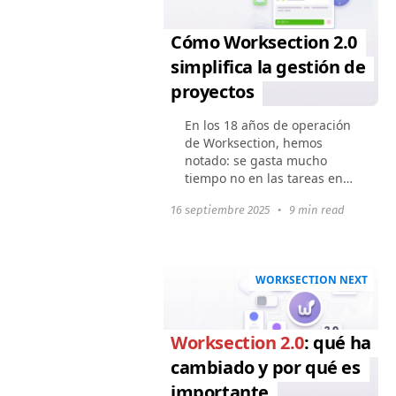
Cómo Worksection 2.0
simplifica la gestión de
proyectos
En los 18 años de operación
de Worksection, hemos
notado: se gasta mucho
tiempo no en las tareas en
sí, sino en las acciones que
16 septiembre 2025
•
9 min read
las rodean. Encontrar la
tarea correcta, filtrar la lista,
cambiar entre...
WORKSECTION NEXT
Worksection 2.0
: qué ha
cambiado y por qué es
importante