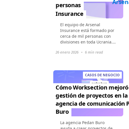
Arsen
personas
Insurance
El equipo de Arsenal
Insurance está formado por
cerca de mil personas con
divisiones en toda Ucrania.
La oficina central emplea a
26 enero 2026
•
6 min read
más de 150 personas en
más de 10 departamentos,
incluidos abogados,
financieros...
CASOS DE NEGOCIO
Cómo Worksection mejoró 
gestión de proyectos en la
agencia de comunicación 
Buro
La agencia Pedan Buro
ayuda a crear proyectos de