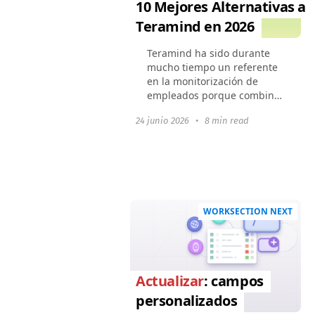
10 Mejores Alternativas a
Teramind en 2026
Teramind ha sido durante
mucho tiempo un referente
en la monitorización de
empleados porque combina
grabaciones de pantalla,
24 junio 2026
•
8 min read
alertas de violaciones y
análisis de productividad
profundos. Sin embargo,...
WORKSECTION NEXT
Actualizar
: campos
personalizados