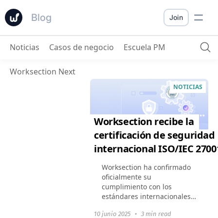
Blog
Join
Noticias
Casos de negocio
Escuela PM
Worksection Next
NOTICIAS
Worksection recibe la
certificación de seguridad
internacional ISO/IEC 2700
Worksection ha confirmado
oficialmente su
cumplimiento con los
estándares internacionales
de seguridad de la
10 junio 2025
•
3 min read
información; hemos