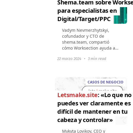
Shema.team sobre Workse
para especialistas en
Digital/Target/PPC
Vadym Nevmerzhytskyi,
cofundador y CTO de
shema.team, compartió
cómo Worksection ayuda a
controlar el trabajo del
22 marzo 2024
•
3 min read
equipo de especialistas en
PPC. Acerca de la empresa El
nombre shema.team nació
de la...
CASOS DE NEGOCIO
Letsmake.site
: «Lo que no
puedes ver claramente es
difícil de mantener en tu
cabeza y controlar»
Mykyta Lovikov, CEO y