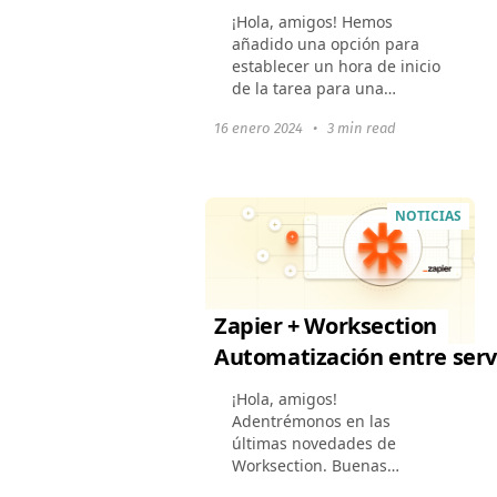
¡Hola, amigos! Hemos
añadido una opción para
establecer un hora de inicio
de la tarea para una
programación de flujo de
16 enero 2024
•
3 min read
trabajo más precisa.
Implementamos
actualizaciones de eventos
en tiempo real, que...
NOTICIAS
Zapier + Worksection
Automatización entre serv
¡Hola, amigos!
Adentrémonos en las
últimas novedades de
Worksection. Buenas
noticias para las empresas