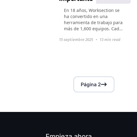
En 18 años, Worksection se
ha convertido en una
herramienta de trabajo para
más de 1,600 equipos. Cada
día, ayuda a gestionar
15 septiembre 2025
•
13 min read
tareas y proyectos, hacer un
seguimiento del tiempo y
alcanzar objetivos
empresariales...
Página 2
Empieza ahora