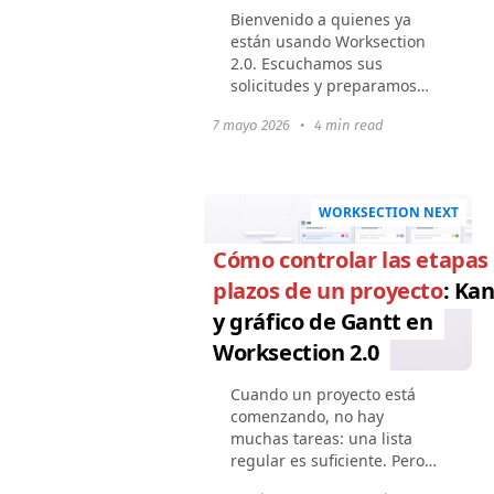
Bienvenido a quienes ya
están usando Worksection
2.0. Escuchamos sus
solicitudes y preparamos
una actualización. Para
7 mayo 2026
•
4 min read
mejorar la flexibilidad de los
procesos empresariales de
su equipo, agregamos lo
que...
WORKSECTION NEXT
Cómo controlar las etapas
plazos de un proyecto
: Ka
y gráfico de Gantt en
Worksection 2.0
Cuando un proyecto está
comenzando, no hay
muchas tareas: una lista
regular es suficiente. Pero
con el tiempo, aumentan: se