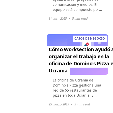
comunicación y medios. El
equipo está compuesto por
15 empleados y
11 abril 2025
•
5 min read
aproximadamente 10
contratistas. Además de
proyectos comerciales, la
empresa implementa...
CASOS DE NEGOCIO
Cómo Worksection ayudó 
organizar el trabajo en la
oficina de Domino's Pizza 
Ucrania
La oficina de Ucrania de
Domino's Pizza gestiona una
red de 65 restaurantes de
pizza en toda Ucrania. El
equipo de la oficina coordina
25 marzo 2025
•
5 min read
campañas de marketing, IT,
recursos humanos y