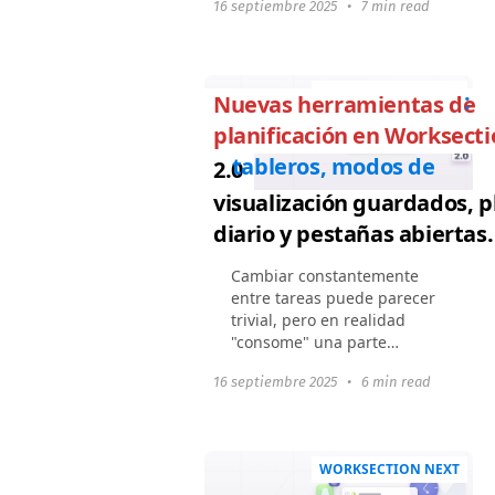
16 septiembre 2025
•
7 min read
añaden subtareas, aparecen
dependencias, cambian las
prioridades. Y en algún...
WORKSECTION NEXT
:
Nuevas herramientas de
planificación en Worksect
tableros, modos de
2.0
visualización guardados, p
diario y pestañas abiertas.
Cambiar constantemente
entre tareas puede parecer
trivial, pero en realidad
"consome" una parte
significativa del tiempo de
16 septiembre 2025
•
6 min read
trabajo de manera
imperceptible. La
investigación de la
Asociación Psicológica...
WORKSECTION NEXT