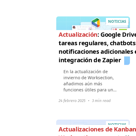
obtenido el certificado
ISO/IEC 27001:2022. Esto
significa que todos
NOTICIAS
nuestros...
Actualización
: Google Driv
tareas regulares, chatbots
notificaciones adicionales 
integración de Zapier
En la actualización de
invierno de Worksection,
añadimos aún más
funciones útiles para un
trabajo conveniente y la
24 febrero 2025
•
3 min read
automatización de procesos:
Trabajo con Google
DriveMostrar tareas
regulares
NOTICIAS
programadasNotificación...
Actualizaciones de Kanban