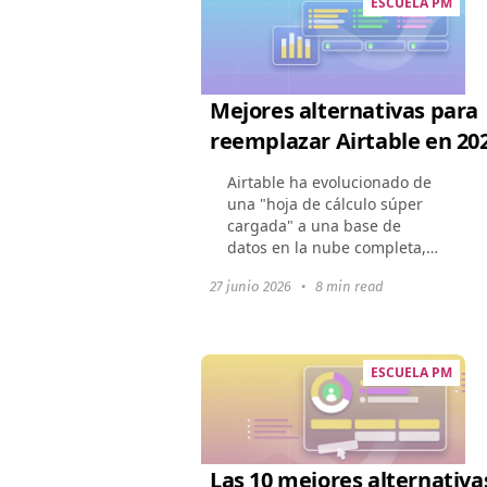
ESCUELA PM
Mejores alternativas para
reemplazar Airtable en 20
Airtable ha evolucionado de
una "hoja de cálculo súper
cargada" a una base de
datos en la nube completa,
sin embargo, su conjunto de
27 junio 2026
•
8 min read
características en expansión
ha elevado los precios.
Muchas empresas...
ESCUELA PM
Las 10 mejores alternativa