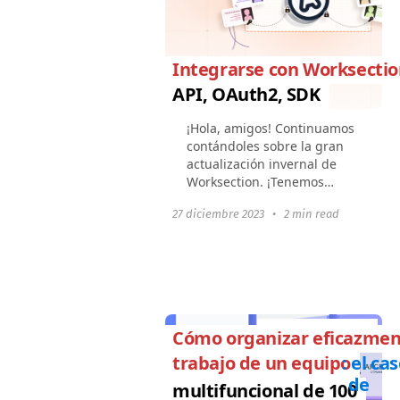
Integrarse con Worksecti
API, OAuth2, SDK
¡Hola, amigos! Continuamos
contándoles sobre la gran
actualización invernal de
Worksection. ¡Tenemos
grandes noticias! Ahora
27 diciembre 2023
•
2 min read
puedes mejorar las
capacidades de Worksection
creando {tus propias
integraciones...
CASOS DE NEGOCIO
Cómo organizar eficazmen
trabajo de un equipo
: el ca
de
multifuncional de 100