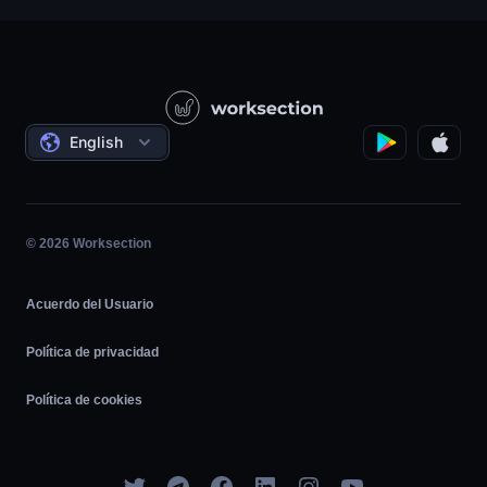
Servicio cliente
Empresas de productos
Base de conocimientos
Construcción
Lecciones en vídeo
Proyectos sociales
Acuerdos
English
Gestión de proyectos
Programa de Afiliados
Trabajo por horas
Ágil
© 2026 Worksection
Acuerdo del Usuario
Política de privacidad
Política de cookies