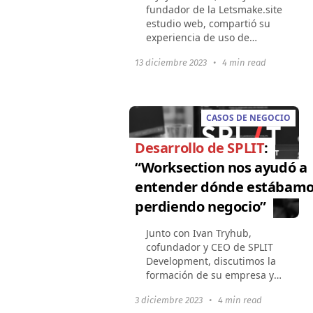
fundador de la Letsmake.site
estudio web, compartió su
experiencia de uso de
Worksection con nosotros.
13 diciembre 2023
•
4 min read
Además, Mykyta habló sobre
interesantes percepciones
acerca del éxito y fracaso...
CASOS DE NEGOCIO
Desarrollo de SPLIT
:
“Worksection nos ayudó a
entender dónde estábam
perdiendo negocio”
Junto con Ivan Tryhub,
cofundador y CEO de SPLIT
Development, discutimos la
formación de su empresa y
las especificaciones de los
3 diciembre 2023
•
4 min read
proyectos, las ventajas de