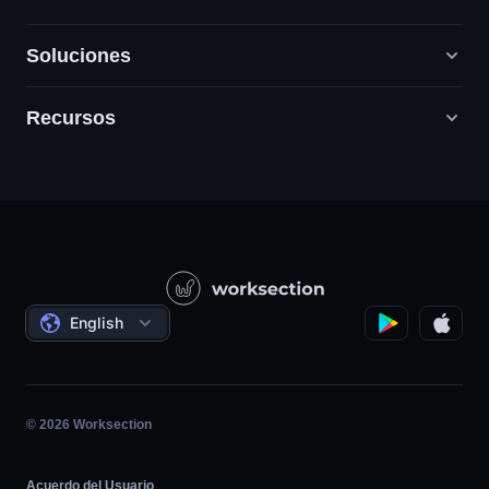
Soluciones
Recursos
Agencias de marketing digital
PR / HR / Creativo / Consultoría
Servicio cliente
Empresas de productos
Base de conocimientos
Construcción
Lecciones en vídeo
Proyectos sociales
Acuerdos
English
Gestión de proyectos
Programa de Afiliados
Trabajo por horas
Ágil
© 2026 Worksection
Acuerdo del Usuario