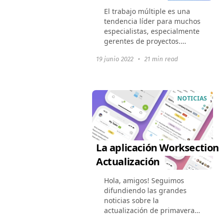
El trabajo múltiple es una
tendencia líder para muchos
especialistas, especialmente
gerentes de proyectos.
Ejecutar múltiples proyectos
19 junio 2022
•
21 min read
simultáneamente se ha
convertido en su rutina. Para
ejecutar varios...
NOTICIAS
La aplicación Worksection
Actualización
Hola, amigos! Seguimos
difundiendo las grandes
noticias sobre la
actualización de primavera.
Y como probablemente ya