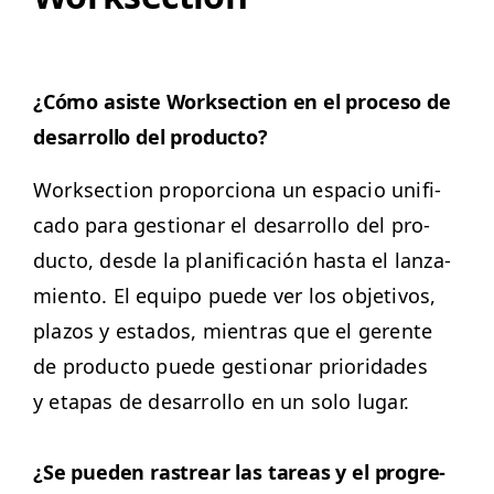
¿Cómo asiste Work­sec­tion en el pro­ce­so de
desar­rol­lo del producto?
Work­sec­tion pro­por­ciona un espa­cio unifi­
ca­do para ges­tionar el desar­rol­lo del pro­
duc­to, des­de la plan­i­fi­cación has­ta el lan­za­
mien­to. El equipo puede ver los obje­tivos,
pla­zos y esta­dos, mien­tras que el ger­ente
de pro­duc­to puede ges­tionar pri­or­i­dades
y eta­pas de desar­rol­lo en un solo lugar.
¿Se pueden ras­trear las tar­eas y el pro­gre­