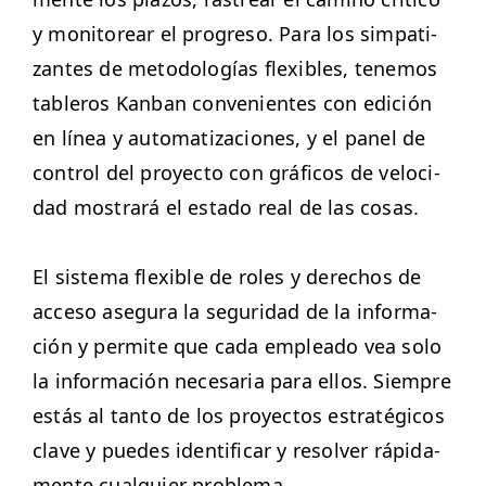
y mon­i­tore­ar el pro­gre­so. Para los sim­pa­ti­
zantes de metodologías flex­i­bles, ten­emos
tableros Kan­ban con­ve­nientes con edi­ción
en línea y autom­a­ti­za­ciones, y el pan­el de
con­trol del proyec­to con grá­fi­cos de veloci­
dad mostrará el esta­do real de las cosas.
El sis­tema flex­i­ble de roles y dere­chos de
acce­so ase­gu­ra la seguri­dad de la infor­ma­
ción y per­mite que cada emplea­do vea solo
la infor­ma­ción nece­saria para ellos. Siem­pre
estás al tan­to de los proyec­tos estratégi­cos
clave y puedes iden­ti­ficar y resolver ráp­i­da­
mente cualquier problema.