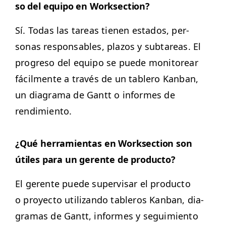
so del equipo en Worksection?
Sí. Todas las tar­eas tienen esta­dos, per­
sonas respon­s­ables, pla­zos y subtar­eas. El
pro­gre­so del equipo se puede mon­i­tore­ar
fácil­mente a través de un tablero Kan­ban,
un dia­gra­ma de Gantt o informes de
rendimiento.
¿Qué her­ramien­tas en Work­sec­tion son
útiles para un ger­ente de producto?
El ger­ente puede super­vis­ar el pro­duc­to
o proyec­to uti­lizan­do tableros Kan­ban, dia­
gra­mas de Gantt, informes y seguimien­to