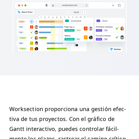
Work­sec­tion pro­por­ciona una gestión efec­
ti­va de tus proyec­tos. Con el grá­fi­co de
Gantt inter­ac­ti­vo, puedes con­tro­lar fácil­
mente los pla­zos, ras­trear el camino críti­co