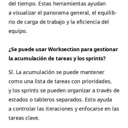
del tiem­po. Estas her­ramien­tas ayu­dan
a visu­alizar el panora­ma gen­er­al, el equi­lib­
rio de car­ga de tra­ba­jo y la efi­cien­cia del
equipo.
¿Se puede usar Work­sec­tion para ges­tionar
la acu­mu­lación de tar­eas y los sprints?
Sí. La acu­mu­lación se puede man­ten­er
como una lista de tar­eas con pri­or­i­dades,
y los sprints se pueden orga­ni­zar a través de
esta­dos o tableros sep­a­ra­dos. Esto ayu­da
a con­tro­lar las itera­ciones y enfo­carse en las
tar­eas clave.