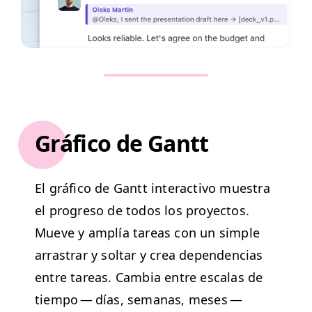
Gráfico de Gantt
El grá­fi­co de Gantt inter­ac­ti­vo mues­tra
el pro­gre­so de todos los proyec­tos.
Mueve y amplía tar­eas con un sim­ple
arras­trar y soltar y crea depen­den­cias
entre tar­eas. Cam­bia entre escalas de
tiem­po — días, sem­anas, meses —