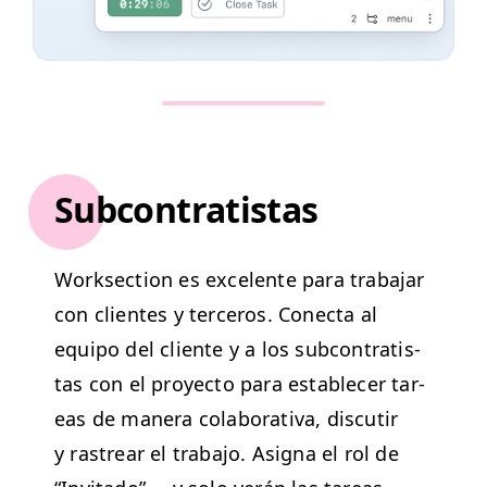
Subcontratistas
Work­sec­tion es exce­lente para tra­ba­jar
con clientes y ter­ceros. Conec­ta al
equipo del cliente y a los sub­con­tratis­
tas con el proyec­to para estable­cer tar­
eas de man­era colab­o­ra­ti­va, dis­cu­tir
y ras­trear el tra­ba­jo. Asigna el rol de