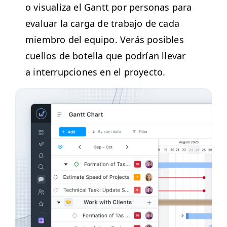
o visu­al­iza el Gantt por per­sonas para
eval­u­ar la car­ga de tra­ba­jo de cada
miem­bro del equipo. Verás posi­bles
cuel­los de botel­la que podrían lle­var
a inter­rup­ciones en el proyecto.