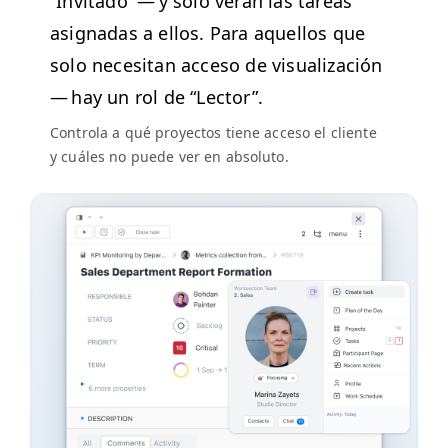
“
Invi­ta­do” — y solo verán las tar­eas
asig­nadas a ellos. Para aque­l­los que
solo nece­si­tan acce­so de visu­al­ización
— hay un rol de
“
Lec­tor”.
Con­tro­la a qué proyec­tos tiene acce­so el cliente
y cuáles no puede ver en absoluto.