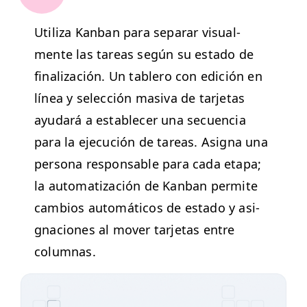
Uti­liza Kan­ban para sep­a­rar visual­
mente las tar­eas según su esta­do de
final­ización. Un tablero con edi­ción en
línea y selec­ción masi­va de tar­je­tas
ayu­dará a estable­cer una secuen­cia
para la eje­cu­ción de tar­eas. Asigna una
per­sona respon­s­able para cada eta­pa;
la autom­a­ti­zación de Kan­ban per­mite
cam­bios automáti­cos de esta­do y asi­
gna­ciones al mover tar­je­tas entre
columnas.