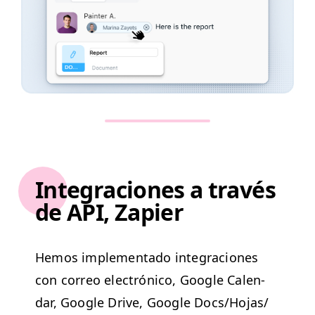
Integraciones a través
de API, Zapier
Hemos imple­men­ta­do inte­gra­ciones
con correo elec­tróni­co, Google Cal­en­
dar, Google Dri­ve, Google Docs/​Hojas/​