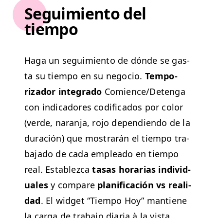
Seguimiento del
tiempo
Haga un seguimien­to de dónde se gas­
ta su tiem­po en su nego­cio.
Tem­po­
rizador inte­gra­do
Comience/​Detenga
con indi­cadores cod­i­fi­ca­dos por col­or
(verde, naran­ja, rojo depen­di­en­do de la
duración) que mostrarán el tiem­po tra­
ba­ja­do de cada emplea­do en tiem­po
real. Establez­ca
tasas horarias indi­vid­
uales
y com­pare
plan­i­fi­cación vs real­i­
dad
. El wid­get
“
Tiem­po Hoy” mantiene
la car­ga de tra­ba­jo diaria à la vista.