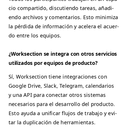
cio com­par­tido, dis­cutien­do tar­eas, aña­di­
en­do archivos y comen­tar­ios. Esto min­i­miza
la pér­di­da de infor­ma­ción y acel­era el acuer­
do entre los equipos.
¿Work­sec­tion se inte­gra con otros ser­vi­cios
uti­liza­dos por equipos de producto?
Sí, Work­sec­tion tiene inte­gra­ciones con
Google Dri­ve, Slack, Telegram, cal­en­dar­ios
y una
API
para conec­tar otros sis­temas
nece­sar­ios para el desar­rol­lo del pro­duc­to.
Esto ayu­da a unificar flu­jos de tra­ba­jo y evi­
tar la dupli­cación de herramientas.