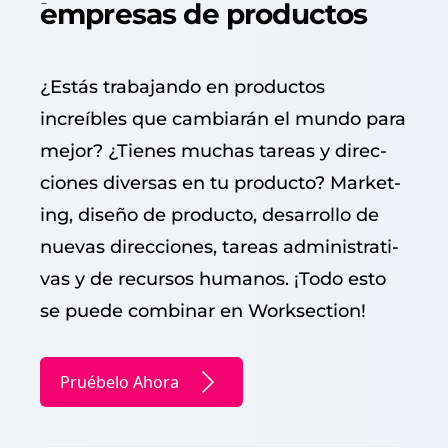
empresas de productos
¿Estás tra­ba­jan­do en pro­duc­tos
increíbles que cam­biarán el mun­do para
mejor? ¿Tienes muchas tar­eas y direc­
ciones diver­sas en tu pro­duc­to? Mar­ket­
ing, dis­eño de pro­duc­to, desar­rol­lo de
nuevas direc­ciones, tar­eas admin­is­tra­ti­
vas y de recur­sos humanos. ¡Todo esto
se puede com­bi­nar en Worksection!
Pruébelo Ahora