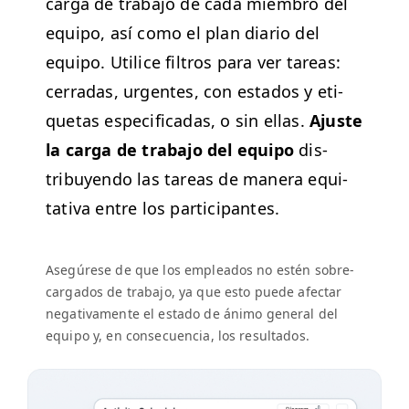
car­ga de tra­ba­jo de cada miem­bro del
equipo, así como el plan diario del
equipo. Util­ice fil­tros para ver tar­eas:
cer­radas, urgentes, con esta­dos y eti­
que­tas especi­fi­cadas, o sin ellas.
Ajuste
la
car­ga de tra­ba­jo del equipo
dis­
tribuyen­do las tar­eas de man­era equi­
tati­va entre los participantes.
Asegúrese de que los emplea­d­os no estén sobre­
car­ga­dos de tra­ba­jo, ya que esto puede afec­tar
neg­a­ti­va­mente el esta­do de áni­mo gen­er­al del
equipo y, en con­se­cuen­cia, los resultados.