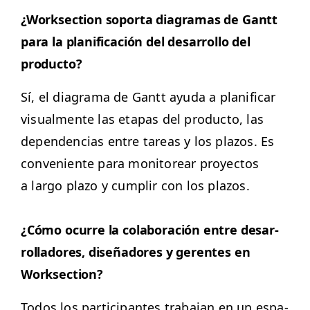
¿Work­sec­tion sopor­ta dia­gra­mas de Gantt
para la plan­i­fi­cación del desar­rol­lo del
producto?
Sí, el dia­gra­ma de Gantt ayu­da a plan­i­ficar
visual­mente las eta­pas del pro­duc­to, las
depen­den­cias entre tar­eas y los pla­zos. Es
con­ve­niente para mon­i­tore­ar proyec­tos
a largo pla­zo y cumplir con los plazos.
¿Cómo ocurre la colab­o­ración entre desar­
rol­ladores, dis­eñadores y ger­entes en
Worksection?
Todos los par­tic­i­pantes tra­ba­jan en un espa­