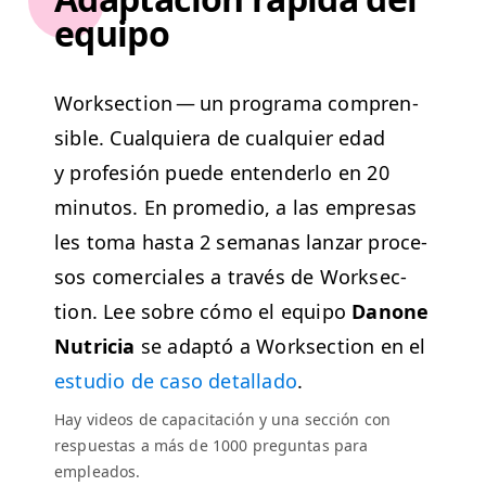
equipo
Work­sec­tion — un pro­gra­ma com­pren­
si­ble. Cualquiera de cualquier edad
y pro­fe­sión puede enten­der­lo en 20
min­u­tos. En prome­dio, a las empre­sas
les toma has­ta 2 sem­anas lan­zar pro­ce­
sos com­er­ciales a través de Work­sec­
tion.
Lee sobre cómo el equipo
Danone
Nutri­cia
se adap­tó a Work­sec­tion en el
estu­dio de caso detal­la­do
.
Hay videos de capac­itación y una sec­ción con
respues­tas a más de 1000 pre­gun­tas para
empleados.