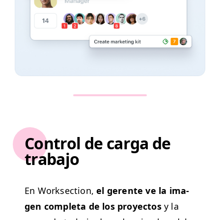
Control de carga de
trabajo
En Work­sec­tion,
el ger­ente ve la ima­
gen com­ple­ta de los proyec­tos
y la