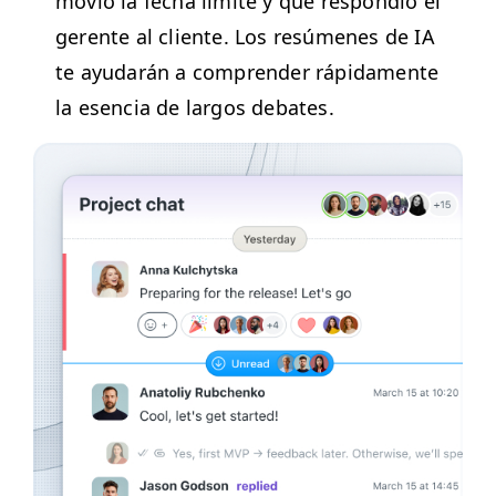
movió la fecha límite y qué respondió el
ger­ente al cliente. Los resúmenes de
IA
te ayu­darán a com­pren­der ráp­i­da­mente
la esen­cia de lar­gos debates.