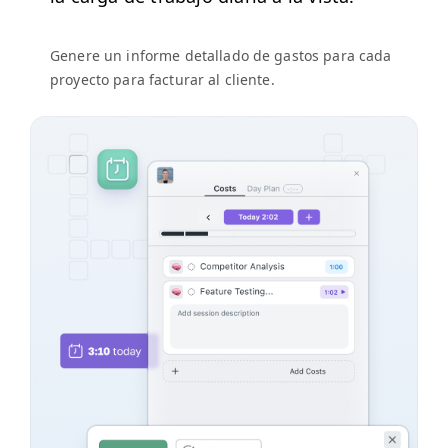
Genere un informe detal­la­do de gas­tos para cada
proyec­to para fac­turar al cliente.