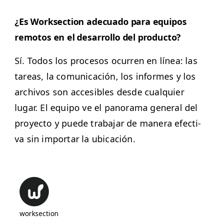
¿Es Work­sec­tion ade­cua­do para equipos
remo­tos en el desar­rol­lo del producto?
Sí. Todos los pro­ce­sos ocur­ren en línea: las
tar­eas, la comu­ni­cación, los informes y los
archivos son acce­si­bles des­de cualquier
lugar. El equipo ve el panora­ma gen­er­al del
proyec­to y puede tra­ba­jar de man­era efec­ti­
va sin impor­tar la ubicación.
worksection