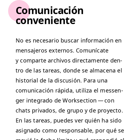
Comunicación
conveniente
No es nece­sario bus­car infor­ma­ción en
men­sajeros exter­nos. Comuní­cate
y com­parte archivos direc­ta­mente den­
tro de las tar­eas, donde se alma­ce­na el
his­to­r­i­al de la dis­cusión. Para una
comu­ni­cación ráp­i­da, uti­liza el mes­sen­
ger inte­gra­do de Work­sec­tion — con
chats pri­va­dos, de grupo y de proyec­to.
En las tar­eas, puedes ver quién ha sido
asig­na­do como respon­s­able, por qué se