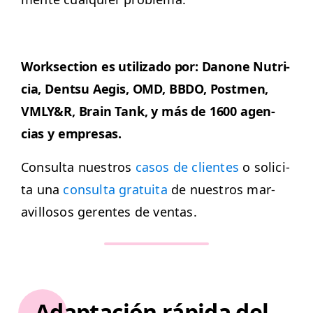
Work­sec­tion es uti­liza­do por: Danone Nutri­
cia, Dentsu Aegis,
OMD
,
BBDO
, Post­men,
VMLY
&
R, Brain Tank, y más de 1600 agen­
cias y empresas.
Con­sul­ta nue­stros
casos de clientes
o solici­
ta una
con­sul­ta gra­tui­ta
de nue­stros mar­
avil­losos ger­entes de ventas.
Adaptación rápida del