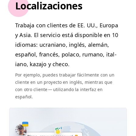
Localizaciones
Tra­ba­ja con clientes de
EE
.
UU
., Europa
y Asia. El ser­vi­cio está disponible en 10
idiomas: ucra­ni­ano, inglés, alemán,
español, francés, pola­co, rumano, ital­
iano, kaza­jo y checo.
Por ejem­p­lo, puedes tra­ba­jar fácil­mente con un
cliente en un proyec­to en inglés, mien­tras que
con otro cliente — uti­lizan­do la inter­faz en
español.