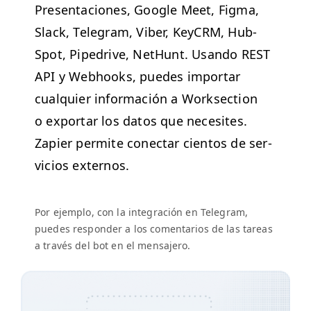
Presentaciones, Google Meet, Fig­ma,
Slack, Telegram, Viber, Key­CRM, Hub­
Spot, Pipedrive, NetHunt. Usan­do
REST
API
y Web­hooks, puedes impor­tar
cualquier infor­ma­ción a Work­sec­tion
o expor­tar los datos que nece­sites.
Zapi­er per­mite conec­tar cien­tos de ser­
vi­cios externos.
Por ejem­p­lo, con la inte­gración en Telegram,
puedes respon­der a los comen­tar­ios de las tar­eas
a través del bot en el mensajero.