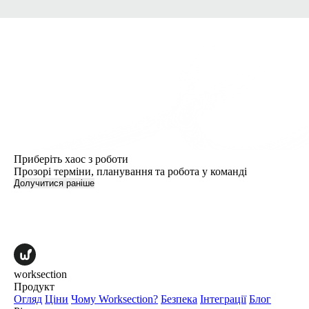
Приберіть хаос з роботи
Прозорі терміни, планування та робота у команді
Долучитися раніше
worksection
Продукт
Огляд
Ціни
Чому Worksection?
Безпека
Інтеграції
Блог