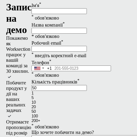
Запис
*
Ім'я
на
*
обов'язково
*
Назва компанії
демо
* обов'язково
Покажемо
*
Робочий email
як
Worksection
*
працює у
введіть коректний e-mail
вашій
*
Телефон
команді за
+1
United
30 хвилин.
*
States
обов'язково
+1
*
Кількість працівників
Побачите
продукт у
1
дії на
5
ваших
10
реальних
20
задачах
50
100
200+
Отримаєте
*
обов'язково
пропозицію
Що хочете побачити на демо?
під розмір