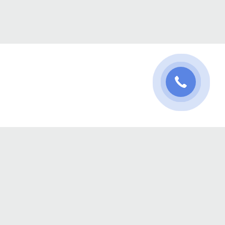
и
Проєктний менеджмент
Погодинка
Планувальник