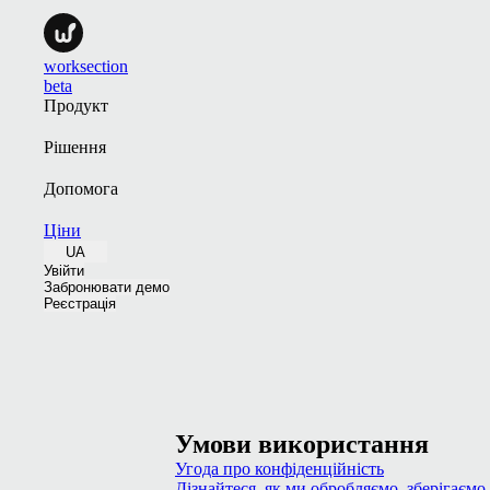
worksection
beta
Продукт
Рішення
Допомога
Ціни
UA
Увійти
Забронювати демо
Реєстрація
Умови використання
Угода про конфіденційність
Дізнайтеся, як ми обробляємо, зберігаєм