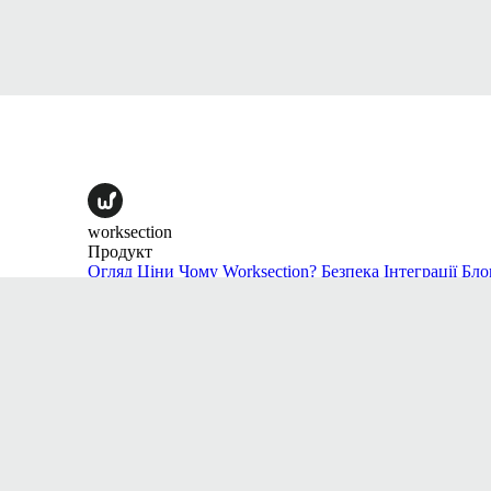
worksection
Продукт
Огляд
Ціни
Чому Worksection?
Безпека
Інтеграції
Бло
Рішення
Digital Маркетинг агенції
PR / HR / Creative / Consulti
задач
Діаграма Ганта
Agile
Команда
Вакансії
Наші цінності
Партнерська програма
Конта
Ресурси
Служба підтримки
Центр допомоги
Відеоуроки
Угод
Правила використання
Політика конфіденційності
Уп
download on the
Google Play
download on the
© 2026 Worksection, OÜ.