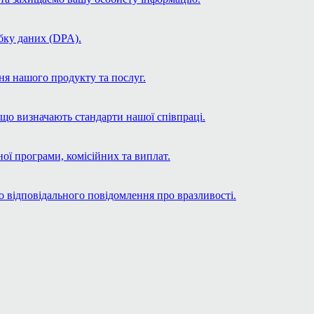
бку даних (DPA).
ня нашого продукту та послуг.
що визначають стандарти нашої співпраці.
ої програми, комісійних та виплат.
о відповідального повідомлення про вразливості.