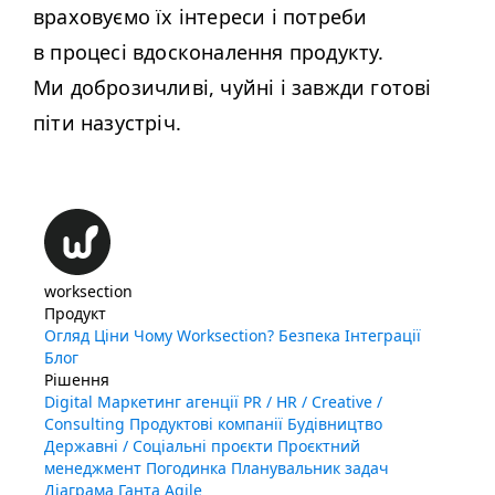
враховуємо їх інтереси і потреби
в процесі вдосконалення продукту.
Ми доброзичливі, чуйні і завжди готові
піти назустріч.
worksection
Продукт
Огляд
Ціни
Чому Worksection?
Безпека
Інтеграції
Блог
Рішення
Digital Маркетинг агенції
PR / HR / Creative /
Consulting
Продуктові компанії
Будівництво
Державні / Соціальні проєкти
Проєктний
менеджмент
Погодинка
Планувальник задач
Діаграма Ганта
Agile