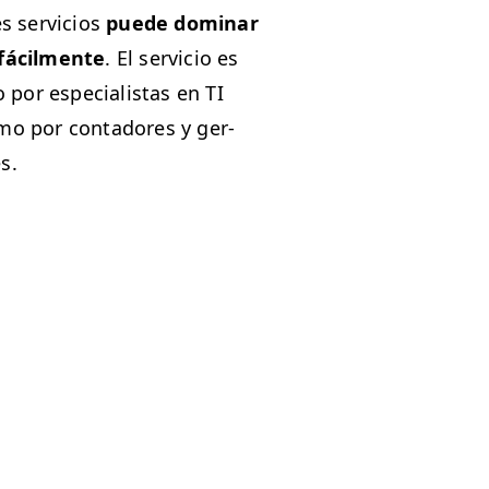
s ser­vi­cios
puede dom­i­nar
 fácil­mente
. El ser­vi­cio es
to por espe­cial­is­tas en
TI
mo por con­ta­dores y ger­
s.