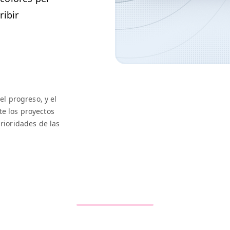
ribir
l pro­gre­so, y el
e los proyec­tos
ri­or­i­dades de las