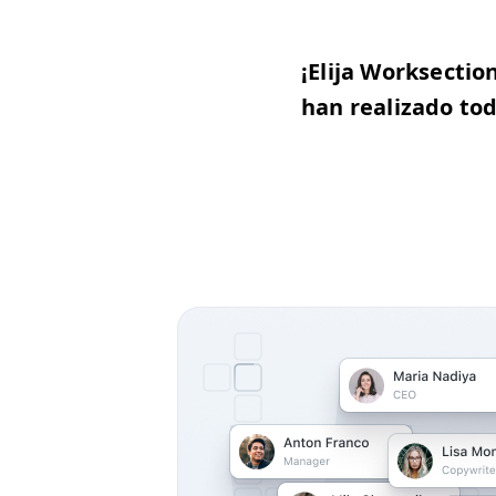
¡Eli­ja Work­sec­t
han real­iza­do to