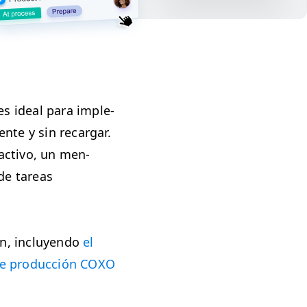
 es ide­al para imple­
nte y sin recar­gar.
ac­ti­vo, un men­
de tar­eas
on, incluyen­do
el
de pro­duc­ción
COXO