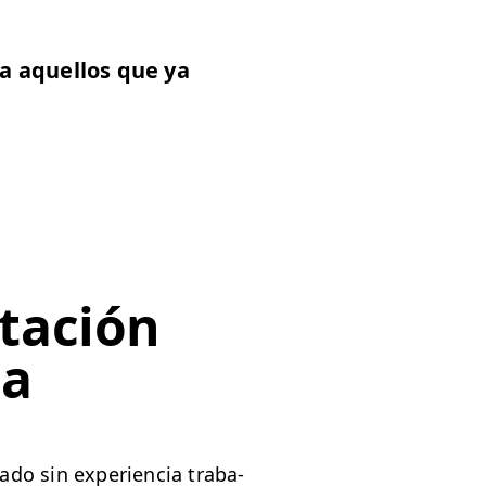
a aque­l­los que ya
tación
da
o sin expe­ri­en­cia tra­ba­