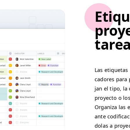
Etiqu
proy
tare
Las eti­que­ta
cadores para p
jan el tipo, la 
proyec­to o los 
Orga­ni­za las 
ante cod­i­fi­c
dolas a proye