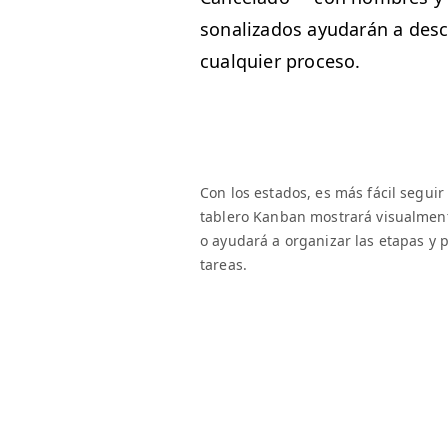
son­al­iza­dos ayu­darán a desc
cualquier proceso.
Con los esta­dos, es más fácil seguir e
tablero Kan­ban mostrará visual­ment
o ayu­dará a orga­ni­zar las eta­pas y p
tareas.