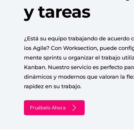
y tareas
¿Está su equipo tra­ba­jan­do de acuer­do co
ios Agile? Con Work­sec­tion, puede con­fig­u
mente sprints u orga­ni­zar el tra­ba­jo uti­l
Kan­ban. Nue­stro ser­vi­cio es per­fec­to p
dinámi­cos y mod­er­nos que val­o­ran la flex­i
rapi­dez en su trabajo.
Pruébelo Ahora