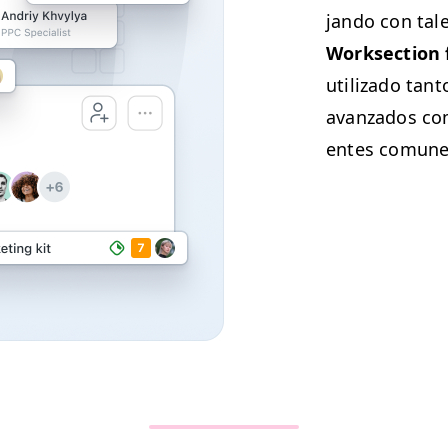
jan­do con tale
Work­sec­tion
uti­liza­do tan­
avan­za­dos co
entes comune