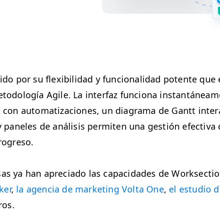
­do por su flex­i­bil­i­dad y fun­cional­i­dad potente que
odología Agile. La inter­faz fun­ciona instan­tánea­me
con autom­a­ti­za­ciones, un dia­gra­ma de Gantt inter­
y pan­e­les de análi­sis per­miten una gestión efec­ti­va 
rogreso.
s ya han apre­ci­a­do las capaci­dades de Work­sec­ti
k­er
,
la agen­cia de mar­ket­ing Vol­ta One
,
el estu­dio 
ros.