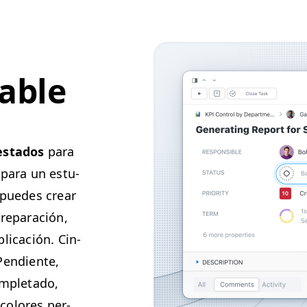
able
esta­dos
para
, para un estu­
 puedes crear
preparación,
­li­cación. Cin­
en­di­ente,
m­ple­ta­do,
col­ores per­