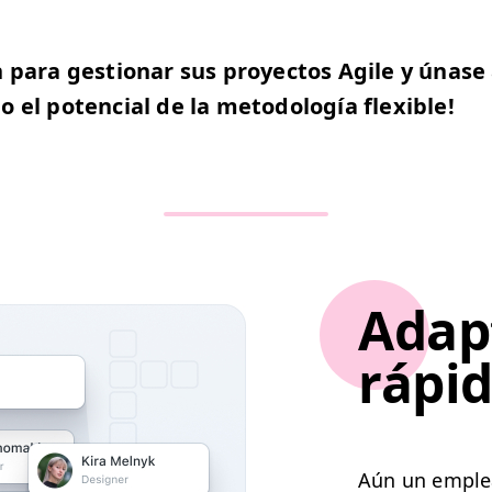
ion para ges­tionar sus proyec­tos Agile y únase 
do el poten­cial de la metodología flexible!
Adap
rápi
Aún un emplea­d