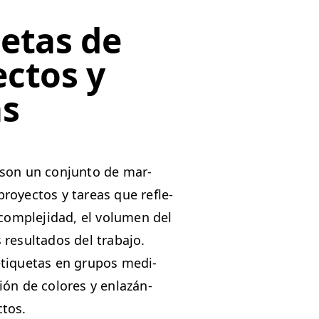
etas de
ectos y
as
s son un con­jun­to de mar­
royec­tos y tar­eas que refle­
com­ple­ji­dad, el vol­u­men del
resul­ta­dos del tra­ba­jo.
eti­que­tas en gru­pos medi­
ación de col­ores y enlazán­
ctos.