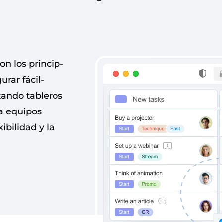
n los prin­ci­p­
­rar fácil­
izan­do tableros
ara equipos
­bil­i­dad y la