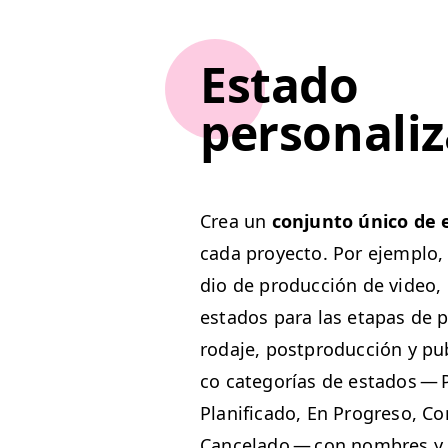
Estado
personaliz
Crea un
con­jun­to úni­co de 
cada proyec­to. Por ejem­p­lo
dio de pro­duc­ción de video,
esta­dos para las eta­pas de 
roda­je, post­pro­duc­ción y pub
co cat­e­gorías de esta­dos — P
Plan­i­fi­ca­do, En Pro­gre­so, Co
Can­ce­la­do — con nom­bres y 