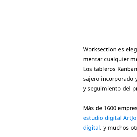
Work­sec­tion es elegi
men­tar cualquier met
Los tableros Kan­ban 
sajero incor­po­ra­do 
y seguimien­to del p
Más de 1600 empre­sa
estu­dio dig­i­tal ArtJo
dig­i­tal
, y muchos ot