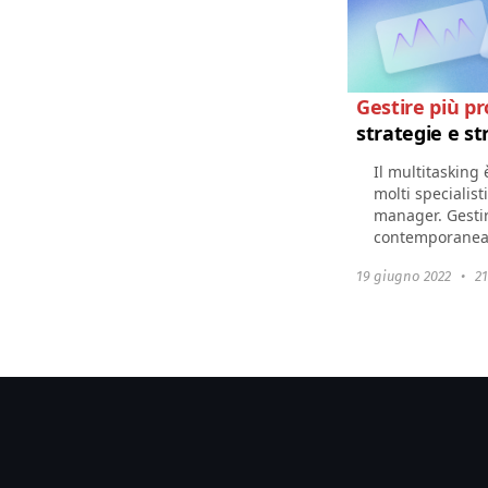
Gestire più pr
strategie e s
Il multitasking
molti specialisti
manager. Gestir
contemporaneam
routine. Per ge
19 giugno 2022
•
2
progetti...