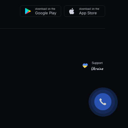
download on the
download on the
Google Play
App Store
Support
Ukraine