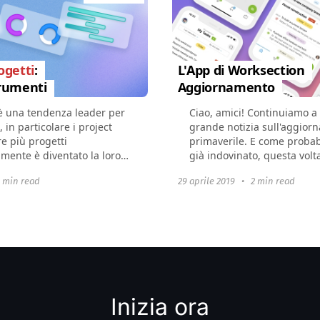
ogetti
:
L'App di Worksection
trumenti
Aggiornamento
 è una tendenza leader per
Ciao, amici! Continuiamo a 
, in particolare i project
grande notizia sull'aggior
e più progetti
primaverile. E come proba
ente è diventato la loro
già indovinato, questa vol
stire efficacemente diversi
l'applicazione. Ultimamente
1 min read
29 aprile 2019
•
2 min read
spesso...
Inizia ora