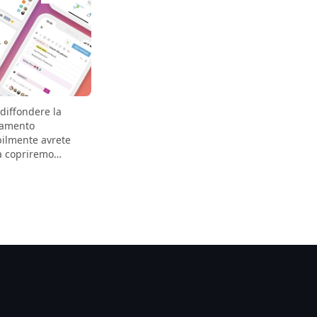
diffondere la
namento
bilmente avrete
ta copriremo
 siamo stati