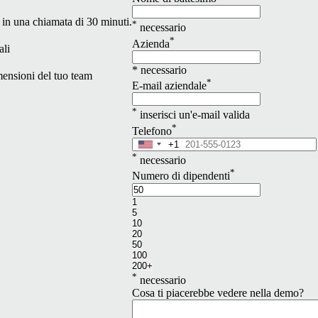
in una chiamata di 30 minuti.
*
necessario
*
Azienda
ali
* necessario
imensioni del tuo team
*
E-mail aziendale
*
inserisci un'e-mail valida
*
Telefono
+1
United
*
States
necessario
+1
*
Numero di dipendenti
1
5
10
20
50
100
200+
*
necessario
Cosa ti piacerebbe vedere nella demo?