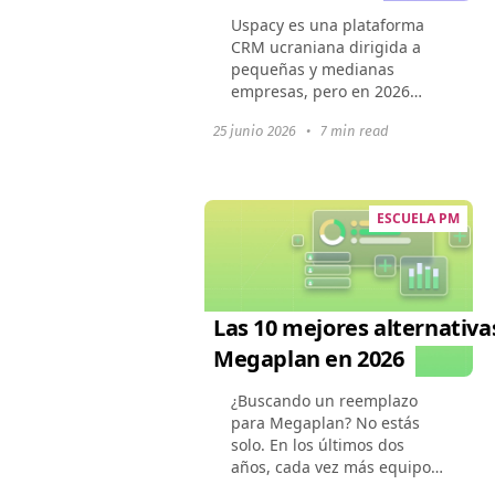
Uspacy es una plataforma
CRM ucraniana dirigida a
pequeñas y medianas
empresas, pero en 2026
muchos usuarios están
25 junio 2026
•
7 min read
buscando productos más
escalables con integraciones
más ricas y precios flexibles.
En...
ESCUELA PM
Las 10 mejores alternativa
Megaplan en 2026
¿Buscando un reemplazo
para Megaplan? No estás
solo. En los últimos dos
años, cada vez más equipos
están transitando hacia