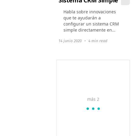
Sistema CRM Simple
Habla sobre innovaciones
que te ayudarán a
configurar un sistema CRM
simple directamente en
Worksection: sobre
14 junio 2020
•
4 min read
contactos y cómo se pueden
utilizar ahora.
más 2