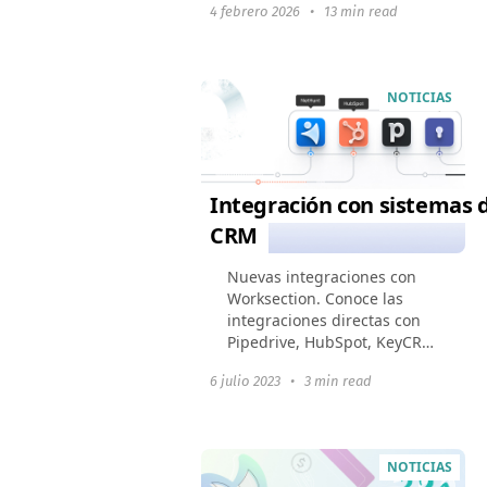
4 febrero 2026
•
13 min read
soluciones modernas, y hay
buenas razones para ello.
Una interfaz
desactualizada...
NOTICIAS
Integración con sistemas 
CRM
Nuevas integraciones con
Worksection. Conoce las
integraciones directas con
Pipedrive, HubSpot, KeyCRM
y NetHunt. Sincroniza rápida
6 julio 2023
•
3 min read
y fácilmente tus ventas con
las tareas en Worksection
mediante automatizaciones
sencillas.
NOTICIAS