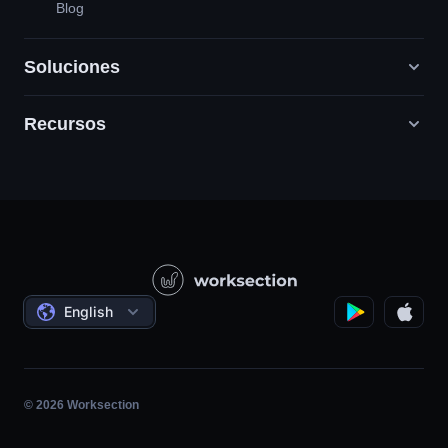
Blog
Soluciones
Recursos
Agencias de marketing digital
PR / HR / Creativo / Consultoría
Servicio cliente
Empresas de productos
Base de conocimientos
Construcción
Lecciones en vídeo
Proyectos sociales
Acuerdos
English
Gestión de proyectos
Programa de Afiliados
Trabajo por horas
Ágil
© 2026 Worksection