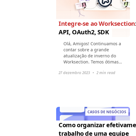
Integre-se ao Worksection
API, OAuth2, SDK
Olá, Amigos! Continuamos a
contar sobre a grande
atualização de inverno do
Worksection. Temos ótimas
notícias! Agora, você pode
27 dezembro 2023
•
2 min read
ampliar as capacidades do
Worksection criando {suas
próprias integrações...
CASOS DE NEGÓCIOS
Como organizar efetivame
trabalho de uma equipe