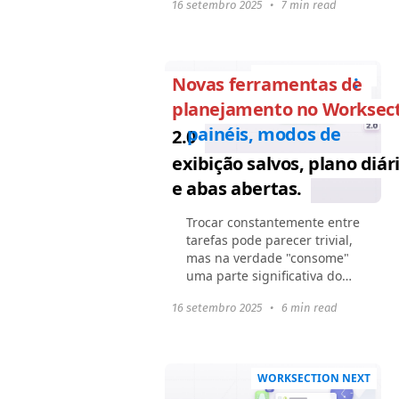
16 setembro 2025
•
7 min read
aumentam: subtarefas são
adicionadas, dependências
aparecem, prioridades
mudam. E...
WORKSECTION NEXT
:
Novas ferramentas de
planejamento no Worksec
painéis, modos de
2.0
exibição salvos, plano diár
e abas abertas.
Trocar constantemente entre
tarefas pode parecer trivial,
mas na verdade "consome"
uma parte significativa do
tempo de trabalho de forma
16 setembro 2025
•
6 min read
imperceptível. Pesquisas da
American Psychological
Association...
WORKSECTION NEXT