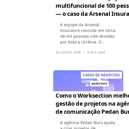
multifuncional de 100 pes
— o caso da Arsenal Insur
A equipe da Arsenal
Insurance consiste em cerca
de mil pessoas com divisões
por toda a Ucrânia. O
escritório central emprega
26 janeiro 2026
•
6 min read
mais de 150 pessoas em
mais de 10 departamentos
— incluindo advogados,
financeiros...
CASOS DE NEGÓCIOS
Como o Worksection melh
gestão de projetos na agê
de comunicação Pedan Bu
A agência Pedan Buro ajuda
a criar projetos de