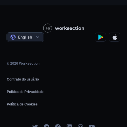
Suporte
Empresas de produtos
Base de Conhecimento
Construção
Vídeo-aulas
Projetos Governamentais/Sociais
Acordos
English
Gerenciamento de projetos
Programa de afiliados
Trabalho por hora
Ágil
© 2026 Worksection
Contrato do usuário
Política de Privacidade
Política de Cookies