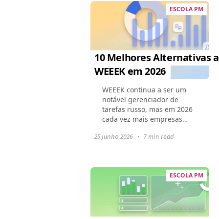
Neste...
ESCOLA PM
10 Melhores Alternativas 
WEEEK em 2026
WEEEK continua a ser um
notável gerenciador de
tarefas russo, mas em 2026
cada vez mais empresas
estão buscando um
25 junho 2026
•
7 min read
substituto flexível e
internacional. Integrações
limitadas, foco no mercado
local e desafios...
ESCOLA PM