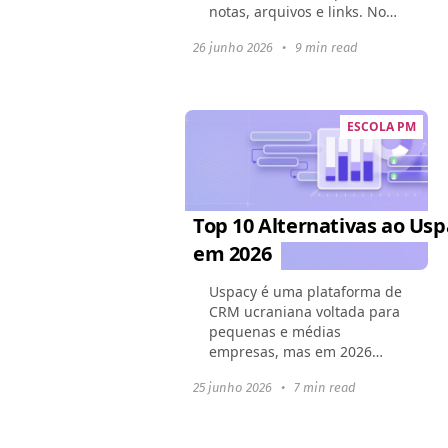
notas, arquivos e links. No
entanto, uma vez que um
26 junho 2026
•
9 min read
projeto cresce, seus limites
se tornam óbvios: hierarquia
rasa...
ESCOLA PM
Top 10 Alternativas ao Usp
em 2026
Uspacy é uma plataforma de
CRM ucraniana voltada para
pequenas e médias
empresas, mas em 2026
muitos usuários estão em
25 junho 2026
•
7 min read
busca de produtos mais
escaláveis com integrações
ricas e preços flexíveis.