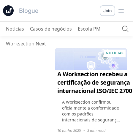
Blogue
Join
Notícias
Casos de negócios
Escola PM
Worksection Next
NOTÍCIAS
A Worksection recebeu a
certificação de segurança
internacional ISO/IEC 2700
A Worksection confirmou
oficialmente a conformidade
com os padrões
internacionais de segurança
da informação — obtivemos
10 junho 2025
•
3 min read
o certificado ISO/IEC