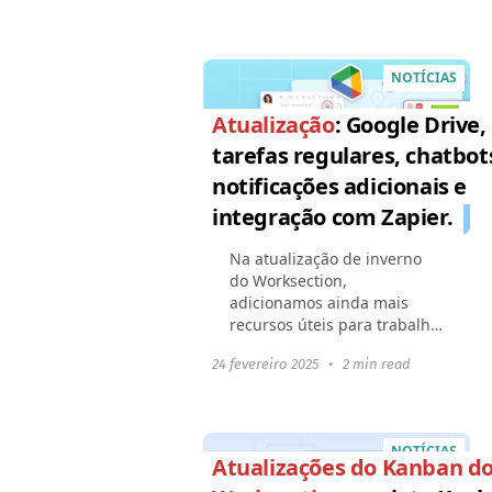
27001:2022. Isso significa
que todos os nossos
processos...
NOTÍCIAS
Atualização
: Google Drive,
tarefas regulares, chatbot
notificações adicionais e
integração com Zapier.
Na atualização de inverno
do Worksection,
adicionamos ainda mais
recursos úteis para trabalho
conveniente e automação de
24 fevereiro 2025
•
2 min read
processos: Trabalhando com
o Google DriveExibir tarefas
regulares
agendadasNotificação...
NOTÍCIAS
Atualizações do Kanban d