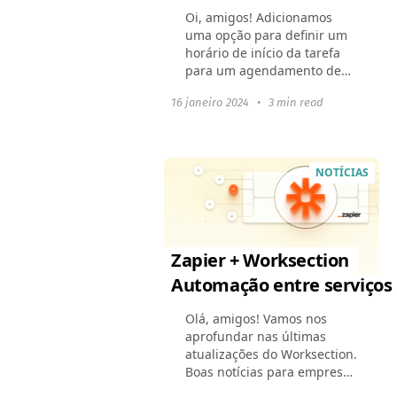
Oi, amigos! Adicionamos
uma opção para definir um
horário de início da tarefa
para um agendamento de
fluxo de trabalho mais
16 janeiro 2024
•
3 min read
preciso. Implementamos
atualizações de eventos em
tempo real, que agilizarão...
NOTÍCIAS
Zapier + Worksection
Automação entre serviços
Olá, amigos! Vamos nos
aprofundar nas últimas
atualizações do Worksection.
Boas notícias para empresas
que buscam conectar suas