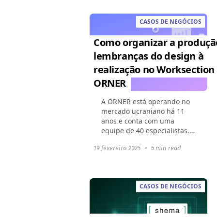
TI, RH e processos
operacionais. Para...
CASOS DE NEGÓCIOS
Como organizar a produçã
lembranças do design à
realização no Worksection 
ORNER
A ORNER está operando no
mercado ucraniano há 11
anos e conta com uma
equipe de 40 especialistas.
Esses são designers,
19 fevereiro 2025
•
5 min read
marketeiros, logísticos,
contadores e outros
departamentos. A empresa
está em constante...
CASOS DE NEGÓCIOS