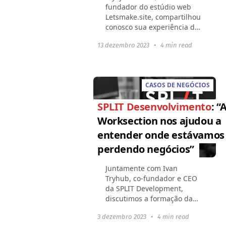
fundador do estúdio web
Letsmake.site, compartilhou
conosco sua experiência de
uso do Worksection. Além
13 dezembro 2023
•
4 min read
disso, Mykyta falou sobre
insights interessantes sobre
sucesso e fracasso...
CASOS DE NEGÓCIOS
SPLIT Desenvolvimento
: “
Worksection nos ajudou a
entender onde estávamos
perdendo negócios”
Juntamente com Ivan
Tryhub, co-fundador e CEO
da SPLIT Development,
discutimos a formação da
sua empresa e os detalhes
3 dezembro 2023
•
4 min read
dos projetos, as vantagens