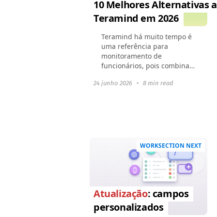
10 Melhores Alternativas 
Teramind em 2026
Teramind há muito tempo é
uma referência para
monitoramento de
funcionários, pois combina
gravações de tela, alertas de
24 junho 2026
•
8 min read
violação e análises
profundas de produtividade.
No entanto, em 2025, muitas
empresas...
WORKSECTION NEXT
Atualização
: campos
personalizados