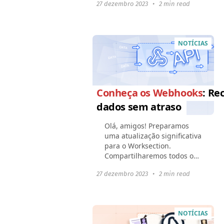
27 dezembro 2023
•
2 min read
ferramentas ou produtos
com o Worksection:
Webhooks e OAuth2
tornarão a...
NOTÍCIAS
Conheça os Webhooks
: Re
dados sem atraso
Olá, amigos! Preparamos
uma atualização significativa
para o Worksection.
Compartilharemos todos os
novos recursos com vocês
27 dezembro 2023
•
2 min read
nos próximos posts. Fiquem
ligados; será interessante e
útil. Neste artigo...
NOTÍCIAS