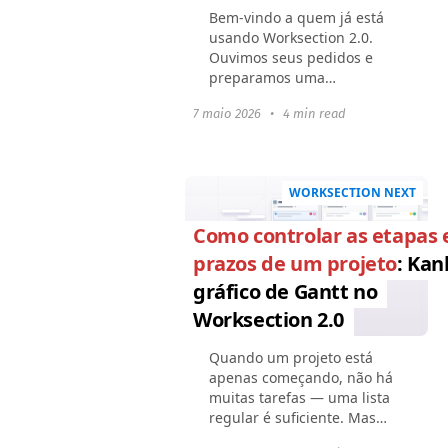
Bem-vindo a quem já está
usando Worksection 2.0.
Ouvimos seus pedidos e
preparamos uma
atualização. Para aumentar
7 maio 2026
•
4 min read
a flexibilidade dos processos
de negócios da sua equipe,
adicionamos o que muitos
estavam...
WORKSECTION NEXT
Como controlar as etapas 
prazos de um projeto
: Kan
gráfico de Gantt no
Worksection 2.0
Quando um projeto está
apenas começando, não há
muitas tarefas — uma lista
regular é suficiente. Mas
com o tempo, elas