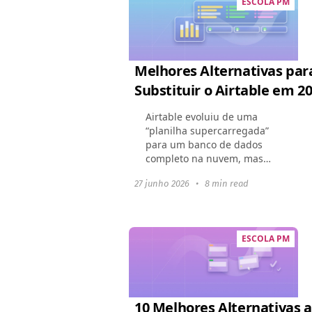
ESCOLA PM
Melhores Alternativas par
Substituir o Airtable em 2
Airtable evoluiu de uma
“planilha supercarregada”
para um banco de dados
completo na nuvem, mas
seu conjunto de recursos em
27 junho 2026
•
8 min read
expansão elevou os preços.
Muitas empresas agora
enfrentam uma interface
sobrecarregada...
ESCOLA PM
10 Melhores Alternativas 