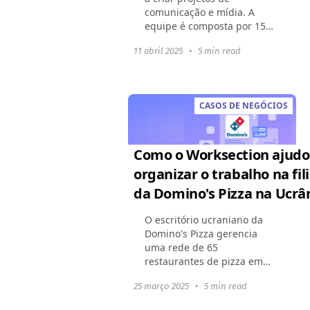
comunicação e mídia. A
equipe é composta por 15
funcionários e cerca de 10
11 abril 2025
•
5 min read
contratados. Além de
projetos comerciais, a
empresa implementa suas
próprias iniciativas...
CASOS DE NEGÓCIOS
Como o Worksection ajudo
organizar o trabalho na fili
da Domino's Pizza na Ucrân
O escritório ucraniano da
Domino's Pizza gerencia
uma rede de 65
restaurantes de pizza em
toda a Ucrânia. A equipe do
25 março 2025
•
5 min read
escritório coordena
campanhas de marketing,