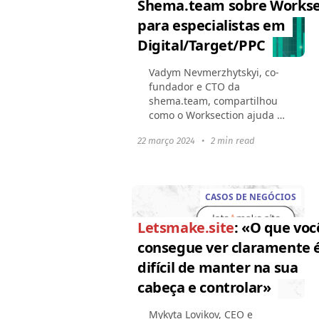
Shema.team sobre Workse
para especialistas em
Digital/Target/PPC
Vadym Nevmerzhytskyi, co-
fundador e CTO da
shema.team, compartilhou
como o Worksection ajuda a
controlar o trabalho da
22 março 2024
•
2 min read
equipe de especialistas em
PPC. Sobre a empresa O
nome shema.team nasceu
da natureza...
CASOS DE NEGÓCIOS
Letsmake.site
: «O que voc
consegue ver claramente 
difícil de manter na sua
cabeça e controlar»
Mykyta Lovikov, CEO e