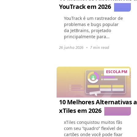
YouTrack em 2026
YouTrack é um rastreador de
problemas e bugs popular
da JetBrains, projetado
principalmente para
desenvolvedores e equipes
26 junho 2026
•
7 min read
ágeis. Contudo, em 2025, o
mercado oferece dezenas de
plataformas flexíveis que...
ESCOLA PM
10 Melhores Alternativas 
xTiles em 2026
xTiles conquistou muitos fãs
com seu “quadro” flexível de
cartões onde você pode fixar