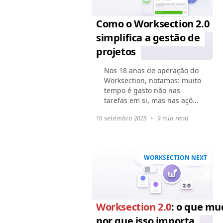
Como o Worksection 2.0
simplifica a gestão de
projetos
Nos 18 anos de operação do
Worksection, notamos: muito
tempo é gasto não nas
tarefas em si, mas nas ações
ao redor delas. Encontrar a
16 setembro 2025
•
9 min read
tarefa certa, filtrar a lista,
alternar entre seções e, em
seguida...
WORKSECTION NEXT
Worksection 2.0
: o que mu
por que isso importa