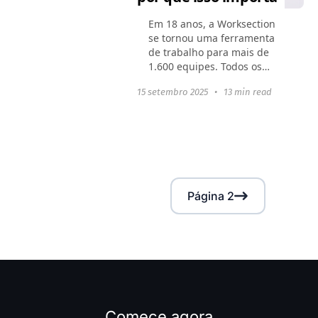
Em 18 anos, a Worksection
se tornou uma ferramenta
de trabalho para mais de
1.600 equipes. Todos os
dias, ela ajuda a gerenciar
15 setembro 2025
•
13 min read
tarefas e projetos,
acompanhar o tempo e
alcançar os objetivos de
negócios...
Página 2
Comece agora