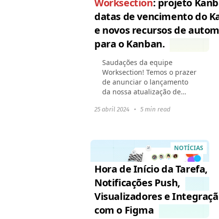
Worksection
: projeto Kanb
datas de vencimento do 
e novos recursos de auto
para o Kanban.
Saudações da equipe
Worksection! Temos o prazer
de anunciar o lançamento
da nossa atualização de
primavera para o Kanban.
25 abril 2024
•
5 min read
Melhoramos os recursos
existentes e adicionamos a
capacidade de personalizar
a...
NOTÍCIAS
Hora de Início da Tarefa,
Notificações Push,
Visualizadores e Integraç
com o Figma