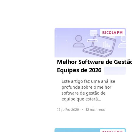
do Worksection em
comparação ao Jira, bem
como os problemas...
ESCOLA PM
Melhor Software de Gestã
Equipes de 2026
Este artigo faz uma análise
profunda sobre o melhor
software de gestão de
equipe que estará
disponível em 2024. Ele
11 julho 2026
•
12 min read
mostra como essas
ferramentas podem mudar a
dinâmica de uma equipe,
melhorar a colaboração...