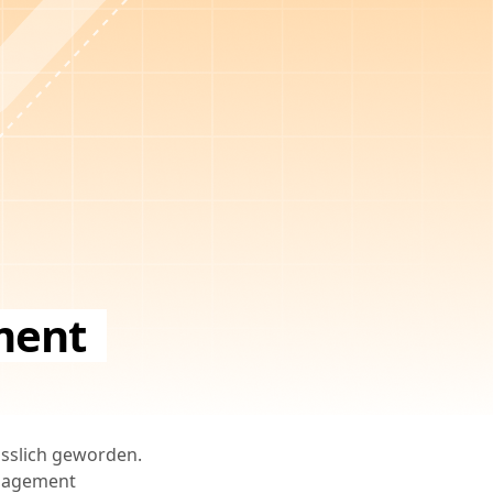
ment
ässlich geworden.
anagement