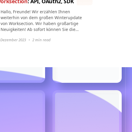
orksection
: API, OAuth2, SDK
Hallo, Freunde! Wir erzählen Ihnen
weiterhin von dem großen Winterupdate
von Worksection. Wir haben großartige
Neuigkeiten! Ab sofort können Sie die
Funktionen von Worksection erweitern,
 Dezember 2023
•
2 min read
indem Sie {Ihre...