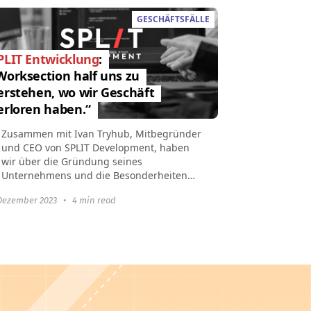
GESCHÄFTSFÄLLE
PLIT Entwicklung
:
Worksection half uns zu
erstehen, wo wir Geschäft
erloren haben.“
Zusammen mit Ivan Tryhub, Mitbegründer
und CEO von SPLIT Development, haben
wir über die Gründung seines
Unternehmens und die Besonderheiten
der Projekte, die Vorteile von Worksection
Dezember 2023
•
4 min read
im Vergleich zu...