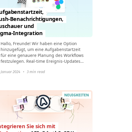
ufgabenstartzeit,
ush-Benachrichtigungen,
uschauer und
igma-Integration
Hallo, Freunde! Wir haben eine Option
hinzugefügt, um eine Aufgabenstartzeit
für eine genauere Planung des Workflows
festzulegen. Real-time Ereignis-Updates
wurden implementiert, die alle
 Januar 2024
•
3 min read
Interaktionen...
NEUIGKEITEN
ntegrieren Sie sich mit