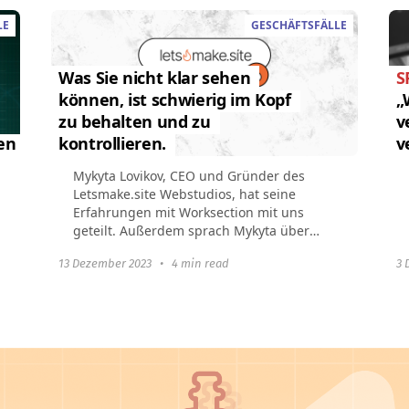
LE
GESCHÄFTSFÄLLE
Was Sie nicht klar sehen
S
können, ist schwierig im Kopf
„
zu behalten und zu
v
ten
kontrollieren.
v
Mykyta Lovikov, CEO und Gründer des
Letsmake.site Webstudios, hat seine
Erfahrungen mit Worksection mit uns
geteilt. Außerdem sprach Mykyta über
interessante Einblicke zu den Erfolgen
13 Dezember 2023
•
4 min read
3 
und Misserfolgen...