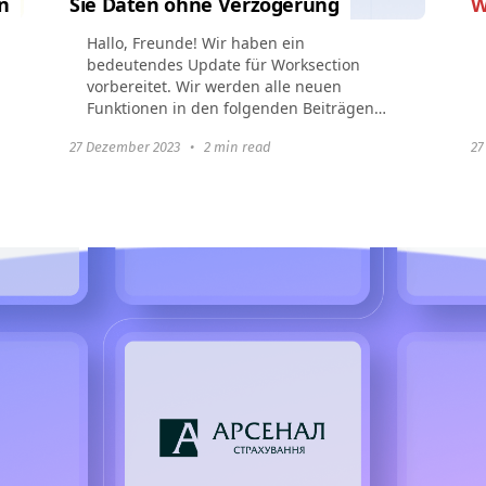
n
Sie Daten ohne Verzögerung
W
Hallo, Freunde! Wir haben ein
bedeutendes Update für Worksection
vorbereitet. Wir werden alle neuen
Funktionen in den folgenden Beiträgen
mit Ihnen teilen. Bleiben Sie dran; es wird
27 Dezember 2023
•
2 min read
27
interessant und nützlich...