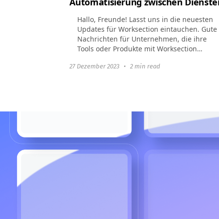
Automatisierung zwischen Dienste
Hallo, Freunde! Lasst uns in die neuesten
Updates für Worksection eintauchen. Gute
Nachrichten für Unternehmen, die ihre
Tools oder Produkte mit Worksection
verbinden möchten: Webhooks und
27 Dezember 2023
•
2 min read
OAuth2 machen...