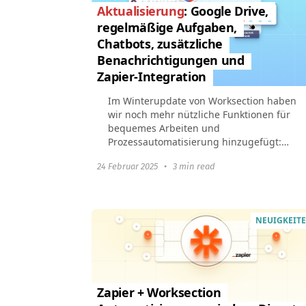
Aktualisierung
: Google Drive,
regelmäßige Aufgaben,
Chatbots, zusätzliche
Benachrichtigungen und
Zapier-Integration
Im Winterupdate von Worksection haben
wir noch mehr nützliche Funktionen für
bequemes Arbeiten und
Prozessautomatisierung hinzugefügt:
Arbeiten mit Google DriveAnzeige
24 Februar 2025
•
3 min read
geplanter regelmäßiger
AufgabenBenachrichtigung...
NEUIGKEIT
Zapier + Worksection