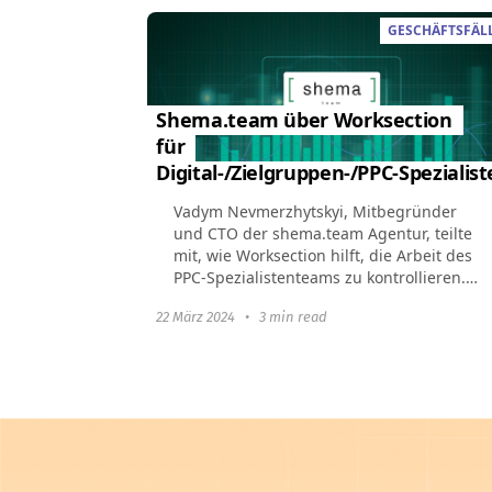
GESCHÄFTSFÄL
Shema.team über Worksection
für
Digital-/Zielgruppen-/PPC-Spezialis
Vadym Nevmerzhytskyi, Mitbegründer
und CTO der shema.team Agentur, teilte
mit, wie Worksection hilft, die Arbeit des
PPC-Spezialistenteams zu kontrollieren.
Über das Unternehmen Der Name
22 März 2024
•
3 min read
shema.team entstand...