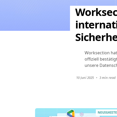
Worksec
internat
Sicherhe
Worksection hat 
offiziell bestäti
unsere Datensch
10 Juni 2025
•
3 min read
NEUIGKEIT