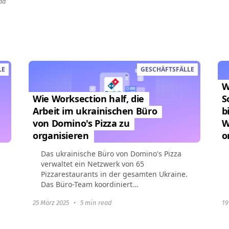
ad
LE
GESCHÄFTSFÄLLE
W
Wie Worksection half, die
S
Arbeit im ukrainischen Büro
b
von Domino's Pizza zu
W
organisieren
o
Das ukrainische Büro von Domino's Pizza
verwaltet ein Netzwerk von 65
Pizzarestaurants in der gesamten Ukraine.
Das Büro-Team koordiniert
Marketingkampagnen, IT, HR und
25 März 2025
•
5 min read
19
operative Prozesse. Um gut koordinierte...