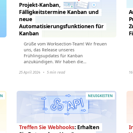
Projekt-Kanban,
Fälligkeitstermine Kanban und
A
neue
P
Automatisierungsfunktionen für
Z
Kanban
F
Grüße vom Worksection-Team! Wir freuen
uns, das Release unseres
Frühlingsupdates für Kanban
anzukündigen. Wir haben die
bestehenden Funktionen verbessert und
25 April 2024
•
5 min read
16
die Möglichkeit hinzugefügt, das Tool an
Ihre...
EN
NEUIGKEITEN
Treffen Sie Webhooks
: Erhalten
I