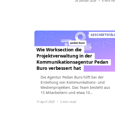
26 Januar 2026
•
6 min re
GESCHÄFTSFÄL
Wie Worksection die
Projektverwaltung in der
Kommunikationsagentur Pedan
Buro verbessert hat
Die Agentur Pedan Buro hilft bei der
Erstellung von Kommunikations- und
Medienprojekten. Das Team besteht aus
15 Mitarbeitern und etwa 10
Auftragnehmern. Neben kommerziellen
11 April 2025
•
5 min read
Projekten führt das Unternehmen...