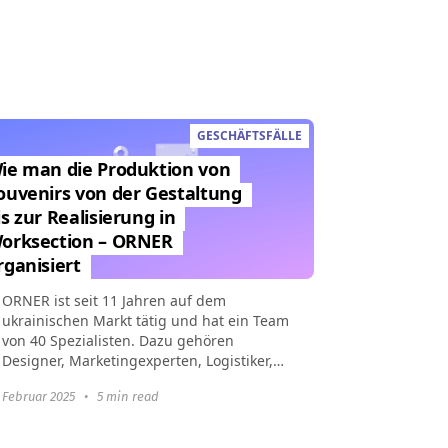
GESCHÄFTSFÄLLE
ie man die Produktion von
ouvenirs von der Gestaltung
is zur Realisierung in
orksection – ORNER
rganisiert
ORNER ist seit 11 Jahren auf dem
ukrainischen Markt tätig und hat ein Team
von 40 Spezialisten. Dazu gehören
Designer, Marketingexperten, Logistiker,
Buchhalter und andere Abteilungen. Das
 Februar 2025
•
5 min read
Unternehmen...