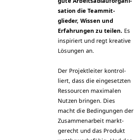
gute Arbeitsablau­for­gan­i­
sa­tion die Team­mit­
glieder, Wis­sen und
Erfahrun­gen zu teilen.
Es
inspiri­ert und regt kreative
Lösun­gen an.
Der Pro­jek­tleit­er kon­trol­
liert, dass die einge­set­zten
Ressourcen max­i­malen
Nutzen brin­gen. Dies
macht die Bedin­gun­gen der
Zusam­me­nar­beit mark­t­
gerecht und das Pro­dukt