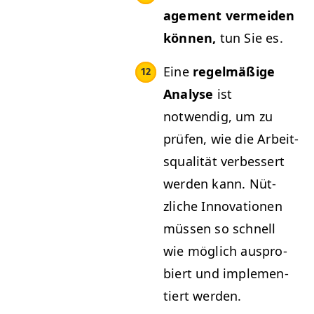
age­ment ver­mei­den
kön­nen,
tun Sie es.
Eine
regelmäßige
Analyse
ist
notwendig, um zu
prüfen, wie die Arbeit­
squal­ität verbessert
wer­den kann. Nüt­
zliche Inno­va­tio­nen
müssen so schnell
wie möglich aus­pro­
biert und imple­men­
tiert werden.