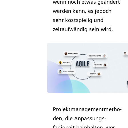
wenn noch etwas geän­dert
wer­den kann, es jedoch
sehr kost­spielig und
zeitaufwändig sein wird.
Pro­jek­t­man­age­ment­meth­o­
d­en, die Anpas­sungs­
fähigkeit bein­hal­ten, wer­