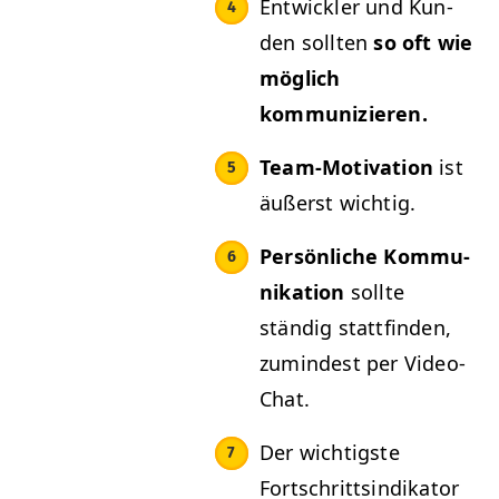
Entwick­ler und Kun­
den soll­ten
so oft wie
möglich
kommunizieren.
Team-Moti­va­tion
ist
äußerst wichtig.
Per­sön­liche Kom­mu­
nika­tion
sollte
ständig stat­tfind­en,
zumin­d­est per Video-
Chat.
Der wichtig­ste
Fortschrittsindika­tor