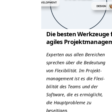
Die besten Werkzeuge 
agiles Projektmanage
Experten aus allen Bere­ichen
sprechen über die Bedeu­tung
von Flex­i­bil­ität. Im Pro­jek­t­
man­age­ment ist es die Flex­i­
bil­ität des Teams und der
Soft­ware, die es ermöglicht,
die Haupt­prob­leme zu
beseitigen.