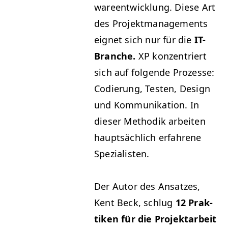
wa­reen­twick­lung. Diese Art
des Pro­jek­t­man­age­ments
eignet sich nur für die
IT-
Branche.
XP
konzen­tri­ert
sich auf fol­gende Prozesse:
Codierung, Testen, Design
und Kom­mu­nika­tion. In
dieser Methodik arbeit­en
haupt­säch­lich erfahrene
Spezialisten.
Der Autor des Ansatzes,
Kent Beck, schlug
12 Prak­
tiken für die Pro­jek­tar­beit