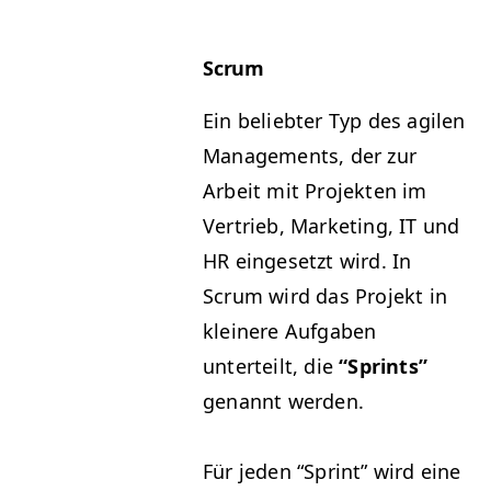
Scrum
Ein beliebter Typ des agilen
Man­age­ments, der zur
Arbeit mit Pro­jek­ten im
Ver­trieb, Mar­ket­ing,
IT
und
HR
einge­set­zt wird. In
Scrum wird das Pro­jekt in
kleinere Auf­gaben
unterteilt, die
“
Sprints”
genan­nt werden.
Für jeden
“
Sprint” wird eine