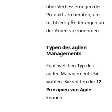
über Verbesserun­gen des
Pro­duk­ts zu berat­en, um
rechtzeit­ig Änderun­gen an
der Arbeit vorzunehmen.
Typen des agilen
Managements
Egal, welchen Typ des
agilen Man­age­ments Sie
wählen, Sie soll­ten die
12
Prinzip­i­en von Agile
kennen.