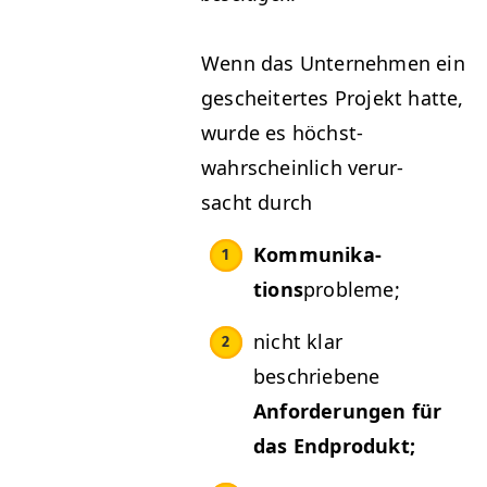
Wenn das Unternehmen ein
gescheit­ertes Pro­jekt hat­te,
wurde es höchst­
wahrschein­lich verur­
sacht durch
Kom­mu­nika­
tions
prob­leme;
nicht klar
beschriebene
Anforderun­gen für
das Endprodukt;