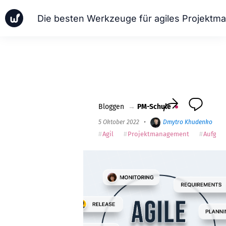
Neuigkeiten
Geschäftsfälle
PM-Schule
Worksection Next
Bloggen
→
PM-Schule
5 Oktober 2022
•
Dmytro Khudenko
•
Agil
Projektmanagement
Aufgab