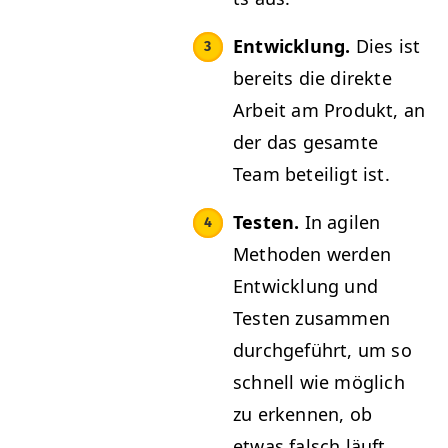
Entwick­lung.
Dies ist
bere­its die direk­te
Arbeit am Pro­dukt, an
der das gesamte
Team beteiligt ist.
Testen.
In agilen
Meth­o­d­en wer­den
Entwick­lung und
Testen zusam­men
durchge­führt, um so
schnell wie möglich
zu erken­nen, ob
etwas falsch läuft,