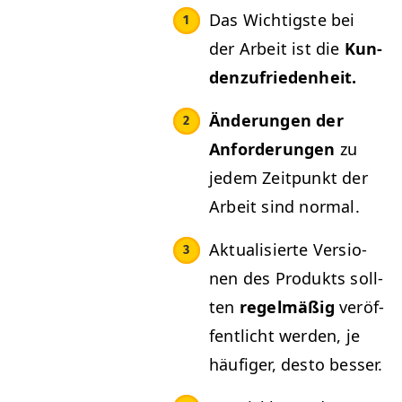
Das Wichtig­ste bei
der Arbeit ist die
Kun­
den­zufrieden­heit.
Änderun­gen der
Anforderun­gen
zu
jedem Zeit­punkt der
Arbeit sind normal.
Aktu­al­isierte Ver­sio­
nen des Pro­duk­ts soll­
ten
regelmäßig
veröf­
fentlicht wer­den, je
häu­figer, desto besser.