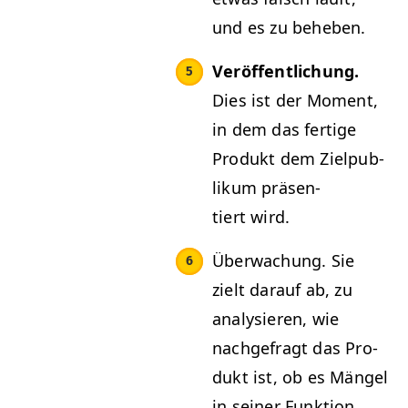
und es zu beheben.
Veröf­fentlichung.
Dies ist der Moment,
in dem das fer­tige
Pro­dukt dem Zielpub­
likum präsen­
tiert wird.
Überwachung. Sie
zielt darauf ab, zu
analysieren, wie
nachge­fragt das Pro­
dukt ist, ob es Män­gel
in sein­er Funk­tion