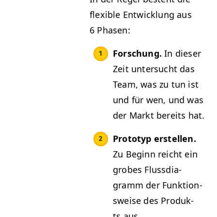
flex­i­ble Entwick­lung aus
6 Phasen:
Forschung.
In dieser
Zeit unter­sucht das
Team, was zu tun ist
und für wen, und was
der Markt bere­its hat.
Pro­to­typ erstellen.
Zu Beginn reicht ein
grobes Fluss­di­a­
gramm der Funk­tion­
sweise des Pro­duk­
ts aus.