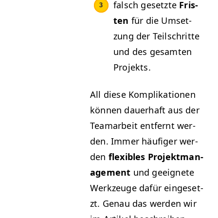
falsch geset­zte
Fris­
ten
für die Umset­
zung der Teilschritte
und des gesamten
Projekts.
All diese Kom­p­lika­tio­nen
kön­nen dauer­haft aus der
Tea­mar­beit ent­fer­nt wer­
den. Immer häu­figer wer­
den
flex­i­bles Pro­jek­t­man­
age­ment
und geeignete
Werkzeuge dafür einge­set­
zt. Genau das wer­den wir