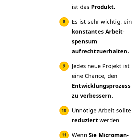
ist das
Pro­dukt.
Es ist sehr wichtig, ein
kon­stantes Arbeit­
spen­sum
aufrechtzuerhalten.
Jedes neue Pro­jekt ist
eine Chance, den
Entwick­lung­sprozess
zu verbessern.
Unnötige Arbeit sollte
reduziert
werden.
Wenn
Sie Micro­man­