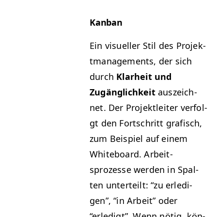
Kan­ban
Ein visueller Stil des Pro­jek­
t­man­age­ments, der sich
durch
Klarheit und
Zugänglichkeit
ausze­ich­
net. Der Pro­jek­tleit­er ver­fol­
gt den Fortschritt grafisch,
zum Beispiel auf einem
White­board. Arbeit­
sprozesse wer­den in Spal­
ten unterteilt:
“
zu erledi­
gen”,
“
in Arbeit” oder
“
erledigt”. Wenn nötig, kön­