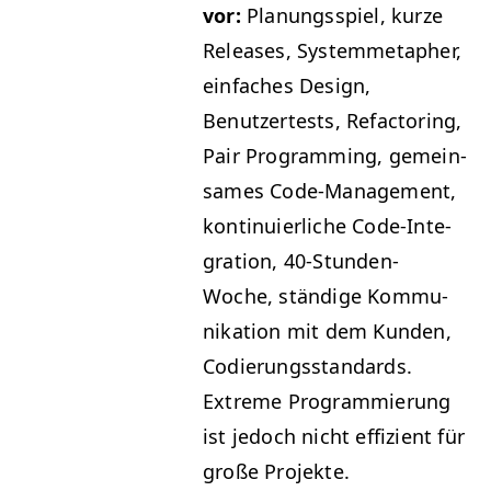
vor:
Pla­nungsspiel, kurze
Releas­es, Sys­tem­meta­pher,
ein­fach­es Design,
Benutzertests, Refac­tor­ing,
Pair Pro­gram­ming, gemein­
sames Code-Man­age­ment,
kon­tinuier­liche Code-Inte­
gra­tion, 40-Stun­den-
Woche, ständi­ge Kom­mu­
nika­tion mit dem Kun­den,
Codierungs­stan­dards.
Extreme Pro­gram­mierung
ist jedoch nicht effizient für
große Projekte.