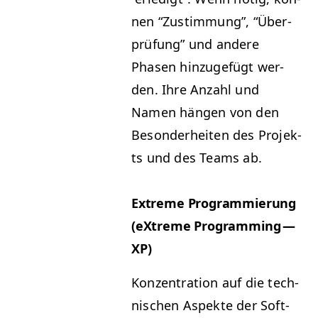
nen
“
Zus­tim­mung”,
“
Über­
prü­fung” und andere
Phasen hinzuge­fügt wer­
den. Ihre Anzahl und
Namen hän­gen von den
Beson­der­heit­en des Pro­jek­
ts und des Teams ab.
Extreme Pro­gram­mierung
(eXtreme Pro­gram­ming —
XP
)
Konzen­tra­tion auf die tech­
nis­chen Aspek­te der Soft­