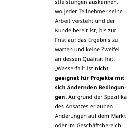
stleis­tun­gen ausken­nen,
wo jed­er Teil­nehmer seine
Arbeit ver­ste­ht und der
Kunde bere­it ist, bis zur
Frist auf das Ergeb­nis zu
warten und keine Zweifel
an dessen Qual­ität hat.
„
Wasser­fall“ ist
nicht
geeignet für Pro­jek­te mit
sich ändern­den Bedin­gun­
gen.
Auf­grund der Spez­i­fi­ka
des Ansatzes erlauben
Änderun­gen auf dem Markt
oder im Geschäfts­bere­ich