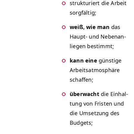
struk­turi­ert die Arbeit
sorgfältig;
weiß, wie man
das
Haupt- und Nebe­nan­
liegen bestimmt;
kann eine
gün­stige
Arbeit­sat­mo­sphäre
schaffen;
überwacht
die Ein­hal­
tung von Fris­ten und
die Umset­zung des
Budgets;