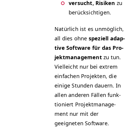
ver­sucht, Risiken
zu
berücksichtigen.
Natür­lich ist es unmöglich,
all dies ohne
speziell adap­
tive Soft­ware für das Pro­
jek­t­man­age­ment
zu tun.
Vielle­icht nur bei extrem
ein­fachen Pro­jek­ten, die
einige Stun­den dauern. In
allen anderen Fällen funk­
tion­iert Pro­jek­t­man­age­
ment nur mit der
geeigneten Software.