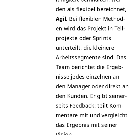
den als flex­i­bel beze­ich­net,
Agil.
Bei flex­i­blen Meth­o­d­
en wird das Pro­jekt in Teil­
pro­jek­te oder Sprints
unterteilt, die kleinere
Arbeitsseg­mente sind. Das
Team berichtet die Ergeb­
nisse jedes einzel­nen an
den Man­ag­er oder direkt an
den Kun­den. Er gibt sein­er­
seits Feed­back: teilt Kom­
mentare mit und ver­gle­icht
das Ergeb­nis mit sein­er
Vision.