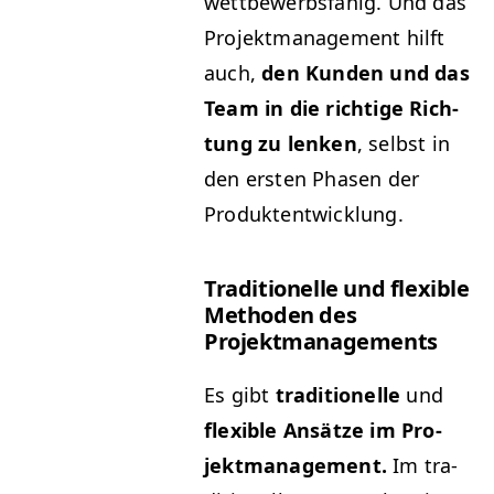
wet­tbe­werb­s­fähig. Und das
Pro­jek­t­man­age­ment hil­ft
auch,
den Kun­den und das
Team in die richtige Rich­
tung zu lenken
, selb­st in
den ersten Phasen der
Produktentwicklung.
Tra­di­tionelle und flex­i­ble
Meth­o­d­en des
Projektmanagements
Es gibt
tra­di­tionelle
und
flex­i­ble Ansätze im Pro­
jek­t­man­age­ment.
Im tra­