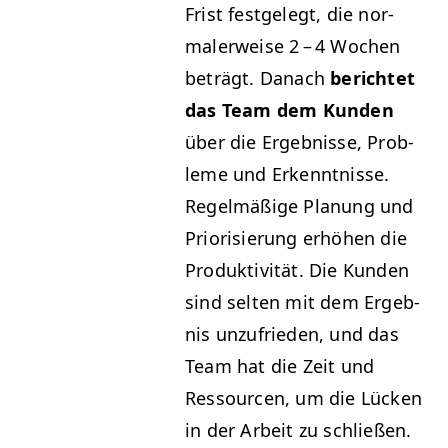
Frist fest­gelegt, die nor­
maler­weise 2 – 4 Wochen
beträgt. Danach
berichtet
das Team dem Kun­den
über die Ergeb­nisse, Prob­
leme und Erken­nt­nisse.
Regelmäßige Pla­nung und
Pri­or­isierung erhöhen die
Pro­duk­tiv­ität. Die Kun­den
sind sel­ten mit dem Ergeb­
nis unzufrieden, und das
Team hat die Zeit und
Ressourcen, um die Lück­en
in der Arbeit zu schließen.