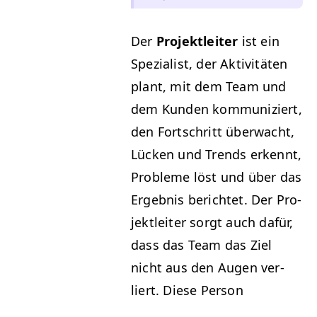
Der
Pro­jek­tleit­er
ist ein
Spezial­ist, der Aktiv­itäten
plant, mit dem Team und
dem Kun­den kom­mu­niziert,
den Fortschritt überwacht,
Lück­en und Trends erken­nt,
Prob­leme löst und über das
Ergeb­nis berichtet. Der Pro­
jek­tleit­er sorgt auch dafür,
dass das Team das Ziel
nicht aus den Augen ver­
liert. Diese Person