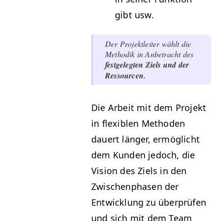
gibt usw.
Der Pro­jek­tleit­er wählt die
Methodik in Anbe­tra­cht des
fest­gelegten Ziels und der
Ressourcen.
Die Arbeit mit dem Pro­jekt
in flex­i­blen Meth­o­d­en
dauert länger, ermöglicht
dem Kun­den jedoch, die
Vision des Ziels in den
Zwis­chen­phasen der
Entwick­lung zu über­prüfen
und sich mit dem Team