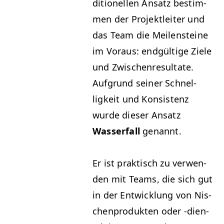
di­tionellen Ansatz bes­tim­
men der Pro­jek­tleit­er und
das Team die Meilen­steine
im Voraus: endgültige Ziele
und Zwis­chen­re­sul­tate.
Auf­grund sein­er Schnel­
ligkeit und Kon­sis­tenz
wurde dieser Ansatz
Wasser­fall
genannt.
Er ist prak­tisch zu ver­wen­
den mit Teams, die sich gut
in der Entwick­lung von Nis­
chen­pro­duk­ten oder ‑dien­