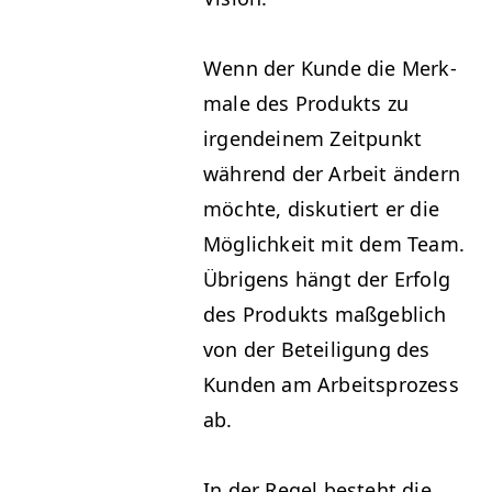
Wenn der Kunde die Merk­
male des Pro­duk­ts zu
irgen­deinem Zeit­punkt
während der Arbeit ändern
möchte, disku­tiert er die
Möglichkeit mit dem Team.
Übri­gens hängt der Erfolg
des Pro­duk­ts maßge­blich
von der Beteili­gung des
Kun­den am Arbeit­sprozess
ab.
In der Regel beste­ht die