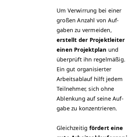
Um Ver­wirrung bei ein­er
großen Anzahl von Auf­
gaben zu ver­mei­den,
erstellt der Pro­jek­tleit­er
einen Pro­jek­t­plan
und
über­prüft ihn regelmäßig.
Ein gut organ­isiert­er
Arbeitsablauf hil­ft jedem
Teil­nehmer, sich ohne
Ablenkung auf seine Auf­
gabe zu konzentrieren.
Gle­ichzeit­ig
fördert eine