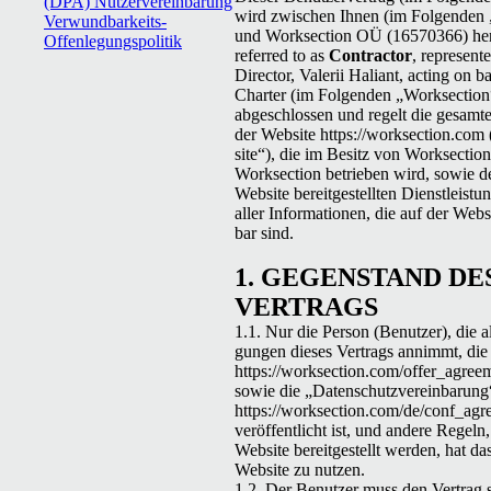
(DPA)
Nutzervereinbarung
wird zwis­chen Ihnen (im Fol­gen­den
Verwundbarkeits-
und Worksection OÜ (16570366) her
Offenlegungspolitik
referred to as
Contractor
, represent
Director, Valerii Haliant, acting on ba
Charter (im Fol­gen­den
„
Work­sec­tion
abgeschlossen und regelt die gesamt
der Web­site https://worksection.com
site“), die im Besitz von Work­sec­tio
Work­sec­tion betrieben wird, sowie d
Web­site bere­it­gestell­ten Dien­stleis­t
aller Infor­ma­tio­nen, die auf der Web­s
bar sind.
1.
GEGEN­STAND
DE
VERTRAGS
1.1. Nur die Per­son (Benutzer), die a
gun­gen dieses Ver­trags annimmt, die
https://worksection.com/offer_agree
sowie die
„
Daten­schutzvere­in­barung
https://worksection.com/de/conf_agr
veröf­fentlicht ist, und andere Regeln,
Web­site bere­it­gestellt wer­den, hat d
Web­site zu nutzen.
1.2. Der Benutzer muss den Ver­trag s