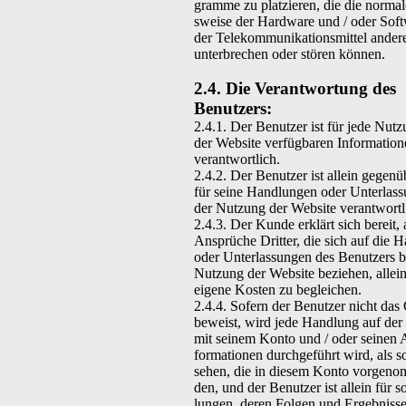
gramme zu platzieren, die die nor­mal
sweise der Hard­ware und / oder Soft
der Telekom­mu­nika­tion­s­mit­tel ander­e
unter­brechen oder stören können.
2.4. Die Ver­ant­wor­tung des
Benutzers:
2.4.1. Der Benutzer ist für jede Nutz
der Web­site ver­füg­baren Infor­ma­tio­
verantwortlich.
2.4.2. Der Benutzer ist allein gegenüb
für seine Hand­lun­gen oder Unter­las­s
der Nutzung der Web­site verantwortl
2.4.3. Der Kunde erk­lärt sich bere­it, 
Ansprüche Drit­ter, die sich auf die H
oder Unter­las­sun­gen des Benutzers b
Nutzung der Web­site beziehen, allei
eigene Kosten zu begleichen.
2.4.4. Sofern der Benutzer nicht das 
beweist, wird jede Hand­lung auf der 
mit seinem Kon­to und / oder seinen 
for­ma­tio­nen durchge­führt wird, als 
se­hen, die in diesem Kon­to vorgen
den, und der Benutzer ist allein für 
lun­gen, deren Fol­gen und Ergeb­nisse