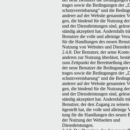
trages sowie die Bedin­gun­gen der
„
D
schutzvere­in­barung“ und die Bedin­g
ander­er auf der Web­site genan­nten Ve
gen, die bindend für die Nutzung der
und der Dien­stleis­tun­gen sind, gele­s
ständig akzep­tiert hat. Andern­falls tr
Benutzer die volle und alleinige Ver­a
für die Hand­lun­gen des neuen Benut
Nutzung von Web­sites und Dienstle
2.4.8. Der Benutzer, der seine Kon­t
anderen zur Nutzung über­lässt, bestät
zum Zeit­punkt der Bere­it­stel­lung d
der neue Benutzer die Bedin­gun­gen 
trages sowie die Bedin­gun­gen der
„
D
schutzvere­in­barung“ und die Bedin­g
ander­er auf der Web­site genan­nten Ve
gen, die bindend für die Nutzung der
und der Dien­stleis­tun­gen sind, gele­s
ständig akzep­tiert hat. Andern­falls tr
Benutzer, der den Zugang zu seinem 
it­gestellt hat, die volle und alleinige 
tung für die Hand­lun­gen des neuen 
der Nutzung der Web­seit­en und
Dienstleistungen.