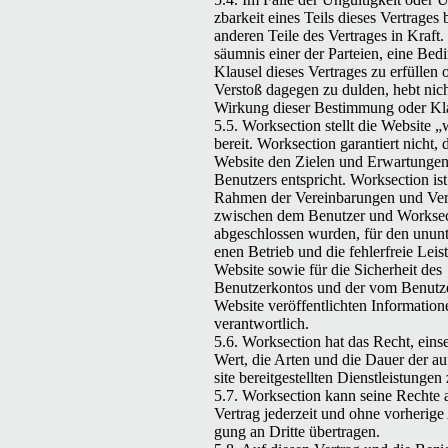
zbarkeit eines Teils dieses Ver­trages 
anderen Teile des Ver­trages in Kraft
säum­nis ein­er der Parteien, eine Bed
Klausel dieses Ver­trages zu erfüllen 
Ver­stoß dage­gen zu dulden, hebt nich
Wirkung dieser Bes­tim­mung oder Kla
5.5. Work­sec­tion stellt die Web­site
„
w
bere­it. Work­sec­tion garantiert nicht, 
Web­site den Zie­len und Erwartun­ge
Benutzers entspricht. Work­sec­tion is
Rah­men der Vere­in­barun­gen und Ver
zwis­chen dem Benutzer und Work­sec
abgeschlossen wur­den, für den unun­t
enen Betrieb und die
fehler­freie
Leis­
Web­site sowie für die Sicher­heit des
Benutzerkon­tos und der vom Benutze
Web­site veröf­fentlicht­en Infor­ma­tio­
verantwortlich.
5.6. Work­sec­tion hat das Recht, ein­se
Wert, die Arten und die Dauer der a
site bere­it­gestell­ten Dien­stleis­tun­ge
5.7. Work­sec­tion kann seine Rechte
Ver­trag jed­erzeit und ohne vorherig
gung an Dritte übertragen.