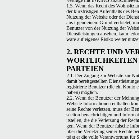
Verträge mit
INRING
abzuschließen
1.5. Wenn das Recht des Wohn­sit­z­la
der kurzfristi­gen Aufen­thalts des Ben
Nutzung der Web­site oder der Dien­stl
aus irgen­deinem Grund ver­bi­etet, mu
Benutzer von der Nutzung der Web­si
Dien­stleis­tun­gen abse­hen, kann jedo
ware auf eigenes Risiko weit­er nutze
2.
RECHTE
UND
VER
WORTLICHKEIT­EN
PARTEIEN
2.1. Der Zugang zur Web­site zur Nu
damit bere­it­gestell­ten Dien­stleis­tun­g
reg­istri­erte Benutzer (die ein Kon­to er
haben) möglich.
2.2. Wenn der Benutzer der Mei­n­ung 
Web­site Infor­ma­tio­nen enthal­ten kön­
seine Rechte ver­let­zen, muss der B
sec­tion benachrichti­gen und Infor­ma­
it­stellen, die die Ver­let­zung der Rech
gen. Wenn der Benutzer falsche Infor­
über die Ver­let­zung sein­er Rechte bere­
trägt er die volle Ver­ant­wor­tung für 