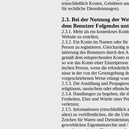
(ein­schließlich Kosten, Gebühren un
für rechtliche Dienstleistungen).
2.3. Bei der Nutzung der Web­
dem Benutzer Fol­gen­des un
2.3.1. Mehr als ein kosten­los­es Kon­t
Web­site zu erstellen;
2.3.2. Ein Kon­to im Namen oder für
Per­son zu reg­istri­eren. Gle­ichzeit­ig 
istrierung des Benutzers durch den Adm
gemäß dem entsprechen­den Kon­to er
so wie das Kon­to ein­er Einzelper­son 
tis­chen Per­son, wenn die erforder­li
nisse in der von der Geset­zge­bung d
vorgeschriebe­nen Weise erlangt wur
2.3.3. Die Ans­tiftung und Propagier
religiösem, ras­sis­chem oder eth­nis­c
2.3.4. Hand­lun­gen zu bege­hen, die 
Frei­heit­en, Ehre und Würde ein­er Per
verletzen;
2.3.5. Infor­ma­tio­nen (ein­schließlich a
alien) zu veröf­fentlichen, die die Urhe
Zeichen für Waren und Dien­stleis­tun
gewerblichen Eigen­tum­srechte und /