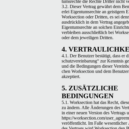
tum­srechte die Rechte Drit­ter nicht v
3.2. Dieser Ver­trag gewährt dem Ben
er­lei Eigen­tum­srechte an geistigem 
Work­sec­tion oder Drit­ten, es sei den
aus­drück­lich in dem Ver­trag angegeb
Eigen­tum­srechte an solchen Ein­rich­t
verbleiben auss­chließlich bei Work­sec
oder dem jew­eili­gen Dritten.
4.
VER­TRAULICHKE
4.1. Der Benutzer bestätigt, dass er 
schutzvere­in­barung“ zur Ken­nt­nis 
und die Bedin­gun­gen dieser Vere­in­
chen Work­sec­tion und dem Benutzer 
akzeptiert.
5.
ZUSÄT­ZLICHE
BEDINGUNGEN
5.1. Work­sec­tion hat das Recht, diese
zu ändern. Alle Änderun­gen des Ver­
in ein­er neuen Ver­sion des Ver­trags 
https://worksection.com/user_agreem
veröf­fentlicht. Im Falle wesentlich­e
des Ver­trags wird Work­sec­tion den 