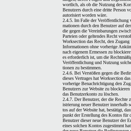
wortlich, als ob die Nutzung des Kon
Benutzers durch eine dritte Per­son 
autorisiert wor­den wäre.
2.4.5. Im Falle der Veröf­fentlichung 
ma­tio­nen durch den Benutzer auf der
die gegen die Vere­in­barun­gen zwis­
Parteien oder gel­tendes Recht ver­sto
Work­sec­tion das Recht, den Zugang
Infor­ma­tio­nen ohne vorherige Ankü
nach eigen­em Ermessen zu block­iere
es erforder­lich ist, um die Recht­mäßi
Veröf­fentlichung und Nutzung solch­e
tio­nen zu bestimmen.
2.4.6. Bei Ver­stößen gegen die Bedin
dieses Ver­trages hat Work­sec­tion da
vorherige Benachrich­ti­gung den Zu
Benutzers zur Web­site zu block­ieren
das Benutzerkon­to zu löschen.
2.4.7. Der Benutzer, der die Rechte 
istrierung neuer Benutzer inner­halb 
tos auf der Web­site hat, bestätigt, da
punkt der Erstel­lung des Kon­tos für
Benutzer dieser neue Benutzer der Er
eines solchen Kon­tos zuges­timmt ha
der neue Benutzer die Bedin­gun­gen 