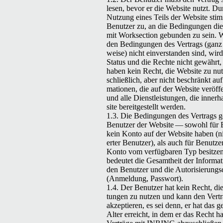
lesen, bevor er die Web­site nutzt. Du
Nutzung eines Teils der Web­site sti
Benutzer zu, an die Bedin­gun­gen die
mit Work­sec­tion gebun­den zu sein.
den Bedin­gun­gen des Ver­trags (ganz 
weise) nicht ein­ver­standen sind, wir
Sta­tus und die Rechte nicht gewährt,
haben kein Recht, die Web­site zu nut
schließlich, aber nicht beschränkt auf 
ma­tio­nen, die auf der Web­site veröf­f
und alle Dien­stleis­tun­gen, die inner
site bere­it­gestellt werden.
1.3. Die Bedin­gun­gen des Ver­trags ge
Benutzer der Web­site — sowohl für B
kein Kon­to auf der Web­site haben (nic
ert­er Benutzer), als auch für Benutzer
Kon­to vom ver­füg­baren Typ besitze
bedeutet die Gesamtheit der Infor­ma­t
den Benutzer und die Autorisierungs­d
(Anmel­dung, Passwort).
1.4. Der Benutzer hat kein Recht, die 
tun­gen zu nutzen und kann den Ver­tr
akzep­tieren, es sei denn, er hat das ge
Alter erre­icht, in dem er das Recht ha