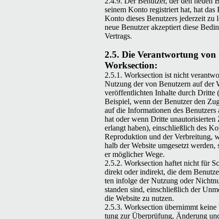
2.4.9. Der Benutzer, der den neuen B
seinem Kon­to reg­istri­ert hat, hat das
Kon­to dieses Benutzers jed­erzeit zu
neue Benutzer akzep­tiert diese Bedi
Vertrags.
2.5. Die Ver­ant­wor­tung von
Worksection:
2.5.1. Work­sec­tion ist nicht ver­ant­wo
Nutzung der von Benutzern auf der W
veröf­fentlicht­en Inhalte durch Dritte
Beispiel, wenn der Benutzer den Zugri
auf die Infor­ma­tio­nen des Benutzers 
hat oder wenn Dritte unau­torisierten 
erlangt haben), ein­schließlich des Ko
Repro­duk­tion und der Ver­bre­itung, w
halb der Web­site umge­set­zt wer­den,
er möglich­er Wege.
2.5.2. Work­sec­tion haftet nicht für S
direkt oder indi­rekt, die dem Benutze
ten infolge der Nutzung oder
Nicht­n
standen sind, ein­schließlich der Unm
die Web­site zu nutzen.
2.5.3. Work­sec­tion übern­immt keine
tung zur Über­prü­fung, Änderung und