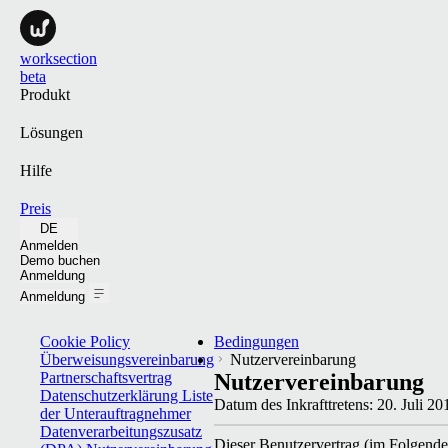
worksection
beta
Produkt
Lösungen
Hilfe
Preis
DE
Anmelden
Demo buchen
Anmeldung
Anmeldung
Cookie Policy
Bedingungen
Überweisungsvereinbarung
Nutzervereinbarung
Partnerschaftsvertrag
Nutzervereinbarung
Datenschutzerklärung
Liste
Datum des Inkrafttretens:
20. Juli 20
der Unterauftragnehmer
Datenverarbeitungszusatz
Dieser Benutzerver­trag (im Fol­gen­d