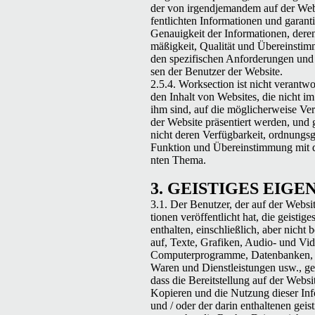
der von irgend­je­man­dem auf der Web­
fentlicht­en Infor­ma­tio­nen und garanti
Genauigkeit der Infor­ma­tio­nen, dere
mäßigkeit, Qual­ität und Übere­in­stim
den spez­i­fis­chen Anforderun­gen un
sen der Benutzer der Website.
2.5.4. Work­sec­tion ist nicht ver­ant­wo
den Inhalt von Web­sites, die nicht i
ihm sind, auf die möglicher­weise Ver
der Web­site präsen­tiert wer­den, und 
nicht deren Ver­füg­barkeit, ord­nungs
Funk­tion und Übere­in­stim­mung mit
nten Thema.
3.
GEISTIGES
EIGE
3.1. Der Benutzer, der auf der Web­sit
tio­nen veröf­fentlicht hat, die geistig
enthal­ten, ein­schließlich, aber nicht
auf, Texte, Grafiken, Audio- und Vide
Com­put­er­pro­gramme, Daten­banken
Waren und Dien­stleis­tun­gen usw., gew
dass die Bere­it­stel­lung auf der Web­si
Kopieren und die Nutzung dieser Infor
und / oder der darin enthal­te­nen geis