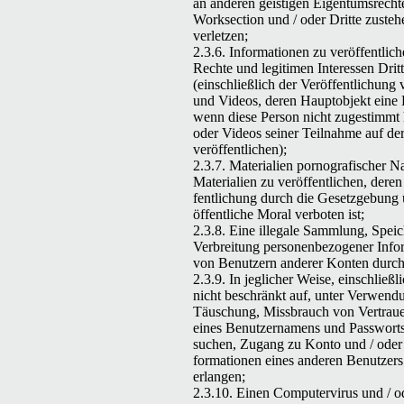
an anderen geisti­gen Eigen­tum­srecht­
Work­sec­tion und / oder Dritte zuste­h
verletzen;
2.3.6. Infor­ma­tio­nen zu veröf­fentlic
Rechte und legit­i­men Inter­essen Drit­t
(ein­schließlich der Veröf­fentlichung
und Videos, deren Haup­to­b­jekt eine P
wenn diese Per­son nicht zuges­timmt 
oder Videos sein­er Teil­nahme auf de
veröffentlichen);
2.3.7. Mate­ri­alien pornografis­ch­er 
Mate­ri­alien zu veröf­fentlichen, dere
fentlichung durch die Geset­zge­bung
öffentliche Moral ver­boten ist;
2.3.8. Eine ille­gale Samm­lung, Spe­
Ver­bre­itung per­so­n­en­be­zo­gen­er Info
von Benutzern ander­er Kon­ten durc
2.3.9. In jeglich­er Weise, ein­schließl
nicht beschränkt auf, unter Ver­wen­
Täuschung, Miss­brauch von Ver­tra
eines Benutzer­na­mens und Pass­worts
suchen, Zugang zu Kon­to und / oder
for­ma­tio­nen eines anderen Benutzers
erlangen;
2.3.10
. Einen Com­put­er­virus und / o