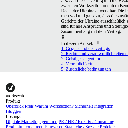
5.8. Auf diesen Ver­trag und die Bezi
zwis­chen Work­sec­tion und dem Benu
Recht der Ukraine anwend­bar. Die Pa
men voll und ganz zu, dass die zustä
Gerichte der Ukraine auss­chließlich 
sind für alle Ansprüche und Stre­it­igk
Zusam­men­hang mit dem Vertrag.
In diesem Artikel:
1. Gegen­stand des vertrags
2. Rechte und ver­ant­wortlichkeit­en d
3. Geistiges eigentum
4. Ver­traulichkeit
5. Zusät­zliche bedingungen
worksection
Produkt
Überblick
Preis
Warum Worksection?
Sicherheit
Integration
Bloggen
Lösungen
Digitale Marketingagenturen
PR / HR / Kreativ / Consulting
Produktunternehmen
Bauwesen
Staatliche / Soziale Projekte