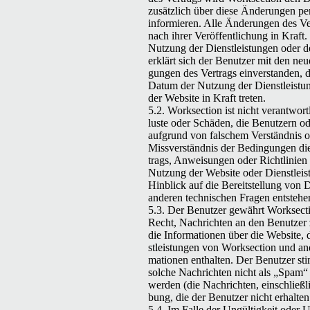
zusät­zlich über diese Änderun­gen p
informieren. Alle Änderun­gen des Ver
nach ihrer Veröf­fentlichung in Kraft
Nutzung der Dien­stleis­tun­gen oder d
erk­lärt sich der Benutzer mit den ne
gun­gen des Ver­trags ein­ver­standen,
Datum der Nutzung der Dien­stleis­tu
der Web­site in Kraft treten.
5.2. Work­sec­tion ist nicht ver­ant­wort
luste oder Schä­den, die Benutzern ode
auf­grund von falschem Ver­ständ­nis 
Missver­ständ­nis der Bedin­gun­gen di
trags, Anweisun­gen oder Richtlin­ien
Nutzung der Web­site oder Dien­stleis­
Hin­blick auf die Bere­it­stel­lung von 
anderen tech­nis­chen Fra­gen entstehe
5.3. Der Benutzer gewährt Work­sec­t
Recht, Nachricht­en an den Benutzer
die Infor­ma­tio­nen über die Web­site,
stleis­tun­gen von Work­sec­tion und an
ma­tio­nen enthal­ten. Der Benutzer st
solche Nachricht­en nicht als
„
Spam“ 
wer­den (die Nachricht­en, ein­schließ
bung, die der Benutzer nicht erhal­te
5.4. Im Falle der Ungültigkeit oder U