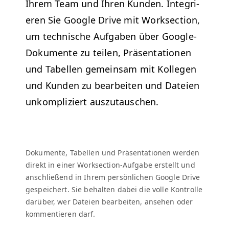
Ihrem Team und Ihren Kun­den.
Inte­gri­
eren Sie Google Dri­ve mit Work­sec­tion,
um tech­nis­che Auf­gaben über Google-
Doku­mente zu teilen, Präsen­ta­tio­nen
und Tabellen gemein­sam mit Kol­le­gen
und Kun­den zu bear­beit­en und Dateien
unkom­pliziert auszutauschen.
Doku­mente, Tabellen und Präsen­ta­tio­nen wer­den
direkt in ein­er Work­sec­tion-Auf­gabe erstellt und
anschließend in Ihrem per­sön­lichen Google Dri­ve
gespe­ichert.
Sie behal­ten dabei die volle Kon­trolle
darüber, wer Dateien bear­beit­en, anse­hen oder
kom­men­tieren darf.