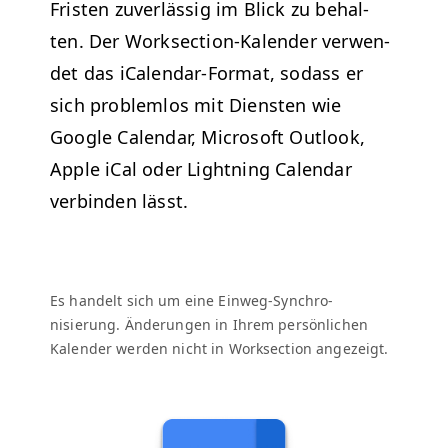
Fris­ten zuver­läs­sig im Blick zu behal­
ten.
Der Work­sec­tion-Kalen­der ver­wen­
det das iCal­en­dar-For­mat, sodass er
sich prob­lem­los mit Dien­sten wie
Google Cal­en­dar, Microsoft Out­look,
Apple iCal oder Light­ning Cal­en­dar
verbinden lässt.
Es han­delt sich um eine Ein­weg-Syn­chro­
nisierung.
Änderun­gen in Ihrem per­sön­lichen
Kalen­der wer­den nicht in Work­sec­tion angezeigt.