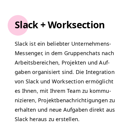
Slack + Worksection
Slack ist ein beliebter Unternehmens-
Mes­sen­ger, in dem Grup­pen­chats nach
Arbeits­bere­ichen, Pro­jek­ten und Auf­
gaben organ­isiert sind.
Die Inte­gra­tion
von Slack und Work­sec­tion ermöglicht
es Ihnen, mit Ihrem Team zu kom­mu­
nizieren, Pro­jek­t­be­nachrich­ti­gun­gen zu
erhal­ten und neue Auf­gaben direkt aus
Slack her­aus zu erstellen.