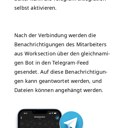
selb­st aktivieren.
Nach der Verbindung wer­den die
Benachrich­ti­gun­gen des Mitar­beit­ers
aus Work­sec­tion über den gle­ich­nami­
gen Bot in den Telegram-Feed
gesendet. Auf diese Benachrich­ti­gun­
gen kann geant­wortet wer­den, und
Dateien kön­nen ange­hängt werden.