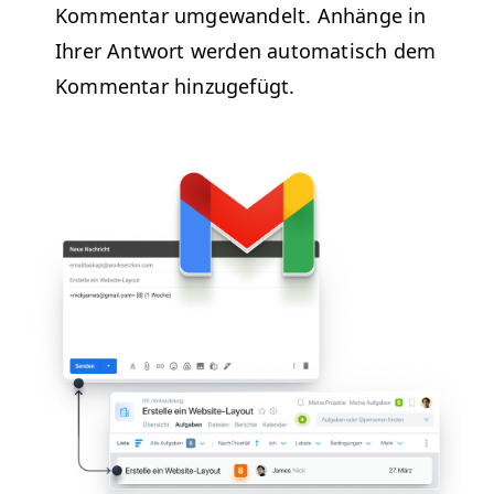
Kom­men­tar umge­wan­delt.
Anhänge in
Ihrer Antwort wer­den automa­tisch dem
Kom­men­tar hinzugefügt.