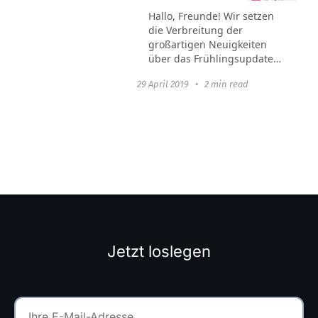
Hallo, Freunde! Wir setzen
die Verbreitung der
großartigen Neuigkeiten
über das Frühlingsupdate
fort. Und wie ihr
29 April 2019
•
2 min read
wahrscheinlich schon
erraten habt, wird es
diesmal um die Anwendung
gehen. In letzter Zeit...
Jetzt loslegen