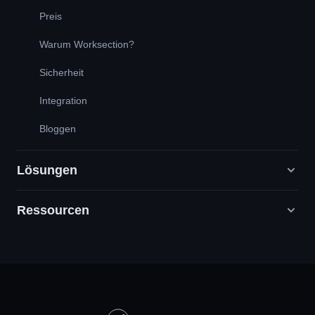
Preis
Warum Worksection?
Sicherheit
Integration
Bloggen
Lösungen
Ressourcen
Digitale Marketingagenturen
PR / HR / Kreativ / Consulting
Support
Produktunternehmen
Wissensbasis
Bauwesen
Videounterricht