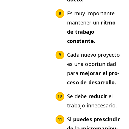
Es muy impor­tante
man­ten­er un
rit­mo
de tra­ba­jo
constante.
Cada nue­vo proyec­to
es una opor­tu­nidad
para
mejo­rar el pro­
ce­so de desarrollo.
Se debe
reducir
el
tra­ba­jo innecesario.
Si
puedes pre­scindir
de la micro­ma­nip­u­