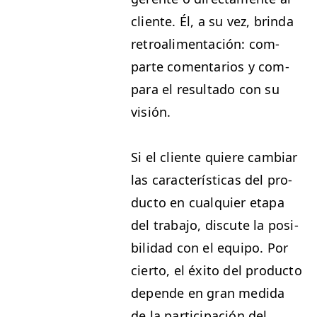
cliente. Él, a su vez, brin­da
retroal­i­mentación: com­
parte comen­tar­ios y com­
para el resul­ta­do con su
visión.
Si el cliente quiere cam­biar
las car­ac­terís­ti­cas del pro­
duc­to en cualquier eta­pa
del tra­ba­jo, dis­cute la posi­
bil­i­dad con el equipo. Por
cier­to, el éxi­to del pro­duc­to
depende en gran medi­da
de la par­tic­i­pación del