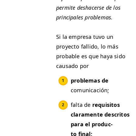
per­mite deshac­erse de los
prin­ci­pales problemas.
Si la empre­sa tuvo un
proyec­to fal­li­do, lo más
prob­a­ble es que haya sido
cau­sa­do por
prob­le­mas de
comunicación;
fal­ta de
req­ui­si­tos
clara­mente descritos
para el pro­duc­
to final;