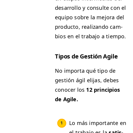
desar­rol­lo y con­sulte con el
equipo sobre la mejo­ra del
pro­duc­to, real­izan­do cam­
bios en el tra­ba­jo a tiempo.
Tipos de Gestión Agile
No impor­ta qué tipo de
gestión ágil eli­jas, debes
cono­cer los
12 prin­ci­p­ios
de Agile.
Lo más impor­tante en
el tra­ba­jo es la
sat­is­