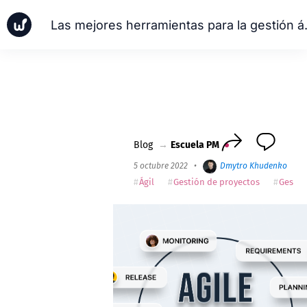
Las mejores her
Noticias
Casos de negocio
Escuela PM
Worksection Next
Blog
→
Escuela PM
5 octubre 2022
•
Dmytro Khudenko
•
1
Ágil
Gestión de proyectos
Gestió