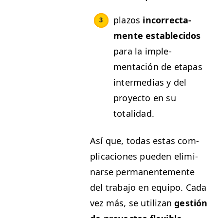
pla­zos
incor­rec­ta­
mente estable­ci­dos
para la imple­
mentación de eta­pas
inter­me­dias y del
proyec­to en su
totalidad.
Así que, todas estas com­
pli­ca­ciones pueden elim­i­
narse per­ma­nen­te­mente
del tra­ba­jo en equipo. Cada
vez más, se uti­lizan
gestión