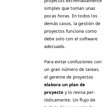
proyec­tos extremada­mente
sim­ples que toman unas
pocas horas. En todos los
demás casos, la gestión de
proyec­tos fun­ciona como
debe solo con el soft­ware
adecuado.
Para evi­tar con­fu­siones con
un gran número de tar­eas,
el ger­ente de proyec­tos
elab­o­ra un plan de
proyec­to
y lo revisa per­
iódica­mente. Un flu­jo de