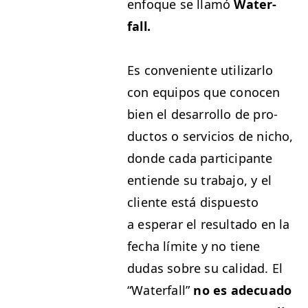
enfoque se llamó
Water­
fall.
Es con­ve­niente uti­lizar­lo
con equipos que cono­cen
bien el desar­rol­lo de pro­
duc­tos o ser­vi­cios de nicho,
donde cada par­tic­i­pante
entiende su tra­ba­jo, y el
cliente está dis­puesto
a esper­ar el resul­ta­do en la
fecha límite y no tiene
dudas sobre su cal­i­dad. El
“
Water­fall”
no es ade­cua­do