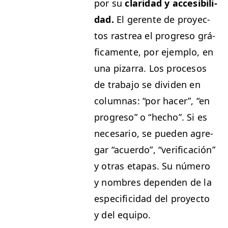
por su
clar­i­dad y acce­si­bil­i­
dad.
El ger­ente de proyec­
tos ras­trea el pro­gre­so grá­
fi­ca­mente, por ejem­p­lo, en
una pizarra. Los pro­ce­sos
de tra­ba­jo se div­i­den en
colum­nas:
“
por hac­er”,
“
en
pro­gre­so” o
“
hecho”. Si es
nece­sario, se pueden agre­
gar
“
acuer­do”,
“
ver­i­fi­cación”
y otras eta­pas. Su número
y nom­bres depen­den de la
especi­fi­ci­dad del proyec­to
y del equipo.