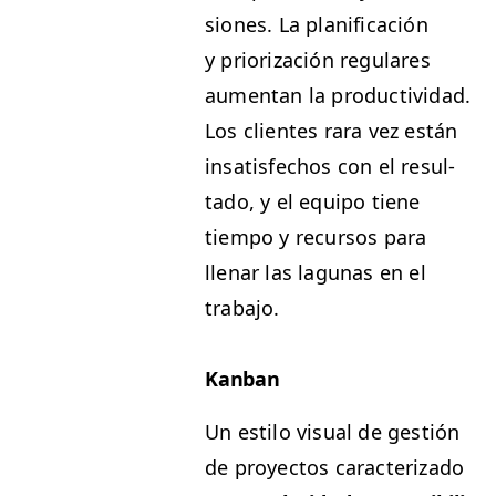
siones. La plan­i­fi­cación
y pri­or­ización reg­u­lares
aumen­tan la pro­duc­tivi­dad.
Los clientes rara vez están
insat­is­fe­chos con el resul­
ta­do, y el equipo tiene
tiem­po y recur­sos para
llenar las lagu­nas en el
trabajo.
Kan­ban
Un esti­lo visu­al de gestión
de proyec­tos car­ac­ter­i­za­do