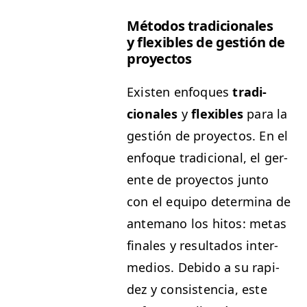
Méto­dos tradi­cionales
y flex­i­bles de gestión de
proyectos
Exis­ten enfo­ques
tradi­
cionales
y
flex­i­bles
para la
gestión de proyec­tos. En el
enfoque tradi­cional, el ger­
ente de proyec­tos jun­to
con el equipo deter­mi­na de
ante­mano los hitos: metas
finales y resul­ta­dos inter­
me­dios. Debido a su rapi­
dez y con­sis­ten­cia, este