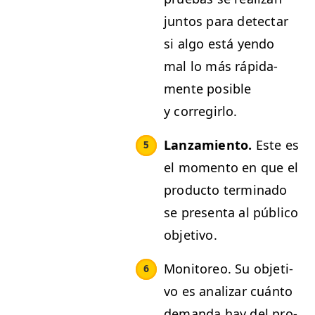
jun­tos para detec­tar
si algo está yen­do
mal lo más ráp­i­da­
mente posi­ble
y corregirlo.
Lan­za­mien­to.
Este es
el momen­to en que el
pro­duc­to ter­mi­na­do
se pre­sen­ta al públi­co
objetivo.
Mon­i­toreo. Su obje­ti­
vo es analizar cuán­to
deman­da hay del pro­