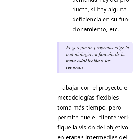
duc­to, si hay algu­na
defi­cien­cia en su fun­
cionamien­to, etc.
El ger­ente de proyec­tos elige la
metodología en fun­ción de la
meta estable­ci­da y los
recursos.
Tra­ba­jar con el proyec­to en
metodologías flex­i­bles
toma más tiem­po, pero
per­mite que el cliente ver­i­
fique la visión del obje­ti­vo
en eta­pas inter­me­dias del