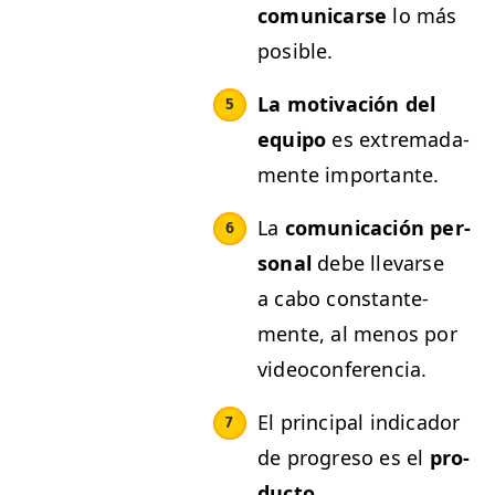
comu­ni­carse
lo más
posible.
La moti­vación del
equipo
es extremada­
mente importante.
La
comu­ni­cación per­
son­al
debe lle­varse
a cabo con­stan­te­
mente, al menos por
videoconferencia.
El prin­ci­pal indi­cador
de pro­gre­so es el
pro­
duc­to.