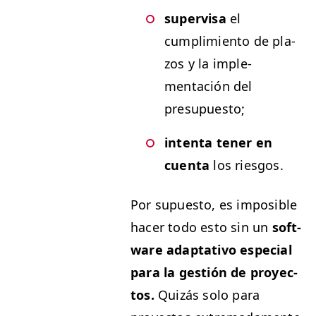
super­visa
el
cumplim­ien­to de pla­
zos y la imple­
mentación del
presupuesto;
inten­ta ten­er en
cuen­ta
los riesgos.
Por supuesto, es imposi­ble
hac­er todo esto sin un
soft­
ware adap­ta­ti­vo espe­cial
para la gestión de proyec­
tos.
Quizás solo para