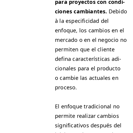
para proyec­tos con condi­
ciones cam­biantes.
Debido
à la especi­fi­ci­dad del
enfoque, los cam­bios en el
mer­ca­do o en el nego­cio no
per­miten que el cliente
defi­na car­ac­terís­ti­cas adi­
cionales para el pro­duc­to
o cam­bie las actuales en
proceso.
El enfoque tradi­cional no
per­mite realizar cam­bios
sig­ni­fica­tivos después del