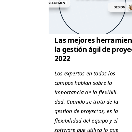
Las mejores herramien
la gestión ágil de proye
2022
Los exper­tos en todos los
cam­pos hablan sobre la
impor­tan­cia de la flex­i­bil­i­
dad. Cuan­do se tra­ta de la
gestión de proyec­tos, es la
flex­i­bil­i­dad del equipo y el
soft­ware que uti­liza lo que