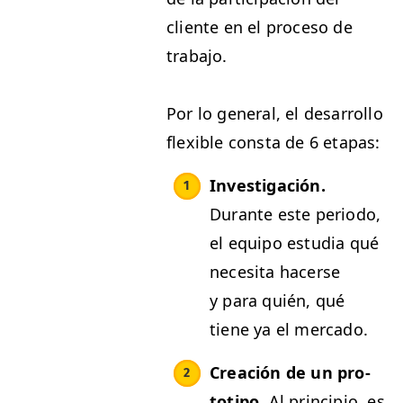
cliente en el pro­ce­so de
trabajo.
Por lo gen­er­al, el desar­rol­lo
flex­i­ble con­s­ta de 6 etapas:
Inves­ti­gación.
Durante este peri­o­do,
el equipo estu­dia qué
nece­si­ta hac­erse
y para quién, qué
tiene ya el mercado.
Creación de un pro­
totipo.
Al prin­ci­pio, es