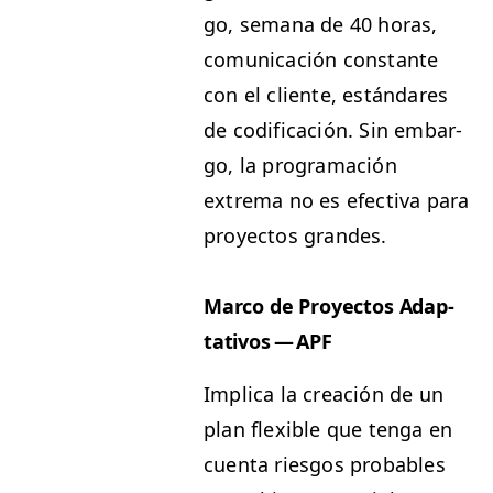
go, sem­ana de 40 horas,
comu­ni­cación con­stante
con el cliente, están­dares
de cod­i­fi­cación. Sin embar­
go, la pro­gra­mación
extrema no es efec­ti­va para
proyec­tos grandes.
Mar­co de Proyec­tos Adap­
ta­tivos —
APF
Impli­ca la creación de un
plan flex­i­ble que ten­ga en
cuen­ta ries­gos prob­a­bles