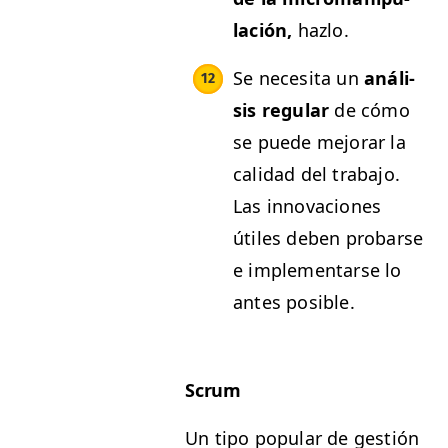
lación,
hazlo.
Se nece­si­ta un
análi­
sis reg­u­lar
de cómo
se puede mejo­rar la
cal­i­dad del tra­ba­jo.
Las inno­va­ciones
útiles deben pro­barse
e imple­men­tarse lo
antes posible.
Scrum
Un tipo pop­u­lar de gestión