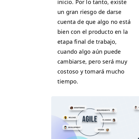
ini­cio. Por lo tan­to, existe
un gran ries­go de darse
cuen­ta de que algo no está
bien con el pro­duc­to en la
eta­pa final de tra­ba­jo,
cuan­do algo aún puede
cam­biarse, pero será muy
cos­toso y tomará mucho
tiempo.