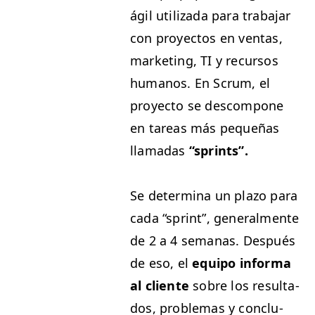
ágil uti­liza­da para tra­ba­jar
con proyec­tos en ven­tas,
mar­ket­ing,
TI
y recur­sos
humanos. En Scrum, el
proyec­to se descom­pone
en tar­eas más pequeñas
lla­madas
“
sprints”.
Se deter­mi­na un pla­zo para
cada
“
sprint”, gen­eral­mente
de 2 a 4 sem­anas. Después
de eso, el
equipo infor­ma
al cliente
sobre los resul­ta­
dos, prob­le­mas y con­clu­