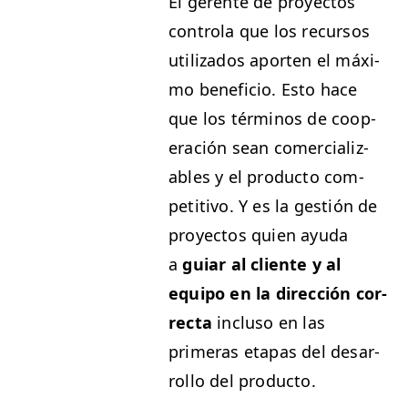
El ger­ente de proyec­tos
con­tro­la que los recur­sos
uti­liza­dos aporten el máx­i­
mo ben­efi­cio. Esto hace
que los tér­mi­nos de coop­
eración sean com­er­cial­iz­
ables y el pro­duc­to com­
pet­i­ti­vo. Y es la gestión de
proyec­tos quien ayu­da
a
guiar al cliente y al
equipo en la direc­ción cor­
rec­ta
inclu­so en las
primeras eta­pas del desar­
rol­lo del producto.