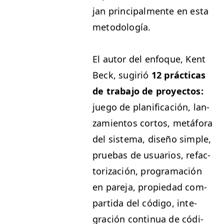
jan prin­ci­pal­mente en esta
metodología.
El autor del enfoque, Kent
Beck, sugir­ió
12 prác­ti­cas
de tra­ba­jo de proyec­tos:
juego de plan­i­fi­cación, lan­
za­mien­tos cor­tos, metá­fo­ra
del sis­tema, dis­eño sim­ple,
prue­bas de usuar­ios, refac­
tor­ización, pro­gra­mación
en pare­ja, propiedad com­
par­ti­da del códi­go, inte­
gración con­tin­ua de códi­