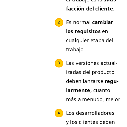
fac­ción del cliente.
Es nor­mal
cam­biar
los req­ui­si­tos
en
cualquier eta­pa del
trabajo.
Las ver­siones actu­al­
izadas del pro­duc­to
deben lan­zarse
reg­u­
lar­mente,
cuan­to
más a menudo, mejor.
Los desar­rol­ladores
y los clientes deben