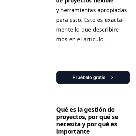
de proyec­tos flex­i­ble
y her­ramien­tas apropi­adas
para esto. Esto es exac­ta­
mente lo que describire­
mos en el artículo.
Pruébalo gratis
Qué es la gestión de
proyec­tos, por qué se
nece­si­ta y por qué es
importante