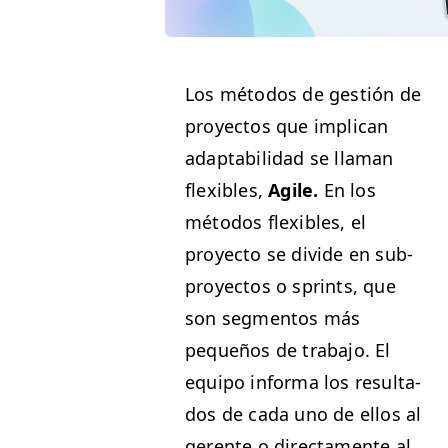
Los méto­dos de gestión de
proyec­tos que impli­can
adapt­abil­i­dad se lla­man
flex­i­bles,
Agile.
En los
méto­dos flex­i­bles, el
proyec­to se divide en sub­
proyec­tos o sprints, que
son seg­men­tos más
pequeños de tra­ba­jo. El
equipo infor­ma los resul­ta­
dos de cada uno de ellos al
ger­ente o direc­ta­mente al