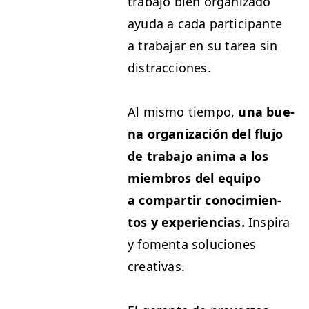
tra­ba­jo bien orga­ni­za­do
ayu­da a cada par­tic­i­pante
a tra­ba­jar en su tarea sin
distracciones.
Al mis­mo tiem­po,
una bue­
na orga­ni­zación del flu­jo
de tra­ba­jo ani­ma a los
miem­bros del equipo
a com­par­tir conocimien­
tos y expe­ri­en­cias.
Inspi­ra
y fomen­ta solu­ciones
creativas.