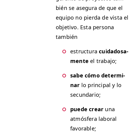
bién se ase­gu­ra de que el
equipo no pier­da de vista el
obje­ti­vo. Esta per­sona
también
estruc­tura
cuida­dosa­
mente
el trabajo;
sabe cómo deter­mi­
nar
lo prin­ci­pal y lo
secundario;
puede crear
una
atmós­fera lab­o­ral
favorable;