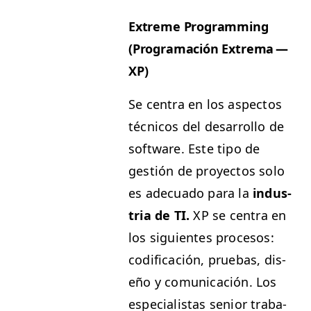
Extreme Pro­gram­ming
(Pro­gra­mación Extrema —
XP
)
Se cen­tra en los aspec­tos
téc­ni­cos del desar­rol­lo de
soft­ware. Este tipo de
gestión de proyec­tos solo
es ade­cua­do para la
indus­
tria de
TI
.
XP
se cen­tra en
los sigu­ientes pro­ce­sos:
cod­i­fi­cación, prue­bas, dis­
eño y comu­ni­cación. Los
espe­cial­is­tas senior tra­ba­