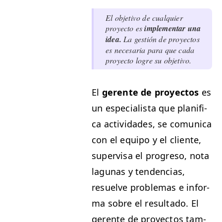
El obje­ti­vo de cualquier
proyec­to es
imple­men­tar una
idea.
La gestión de proyec­tos
es nece­saria para que cada
proyec­to logre su objetivo.
El
ger­ente de proyec­tos
es
un espe­cial­ista que plan­i­fi­
ca activi­dades, se comu­ni­ca
con el equipo y el cliente,
super­visa el pro­gre­so, nota
lagu­nas y ten­den­cias,
resuelve prob­le­mas e infor­
ma sobre el resul­ta­do. El
ger­ente de proyec­tos tam­