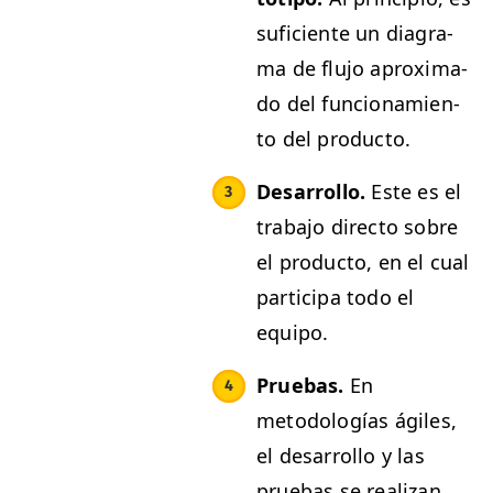
sufi­ciente un dia­gra­
ma de flu­jo aprox­i­ma­
do del fun­cionamien­
to del producto.
Desar­rol­lo.
Este es el
tra­ba­jo direc­to sobre
el pro­duc­to, en el cual
par­tic­i­pa todo el
equipo.
Prue­bas.
En
metodologías ágiles,
el desar­rol­lo y las
prue­bas se real­izan