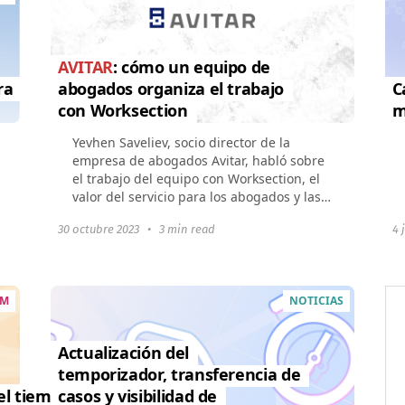
AVITAR
: cómo un equipo de
ra
abogados organiza el trabajo
C
con Worksection
m
Yevhen Saveliev, socio director de la
empresa de abogados Avitar, habló sobre
el trabajo del equipo con Worksection, el
valor del servicio para los abogados y las
ventajas del seguimiento del tiempo....
30 octubre 2023
•
3 min read
4 
PM
NOTICIAS
Actualización del
temporizador, transferencia de
el tiempo?
casos y visibilidad de