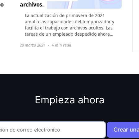
po
archivos.
La actualización de primavera de 2021
amplía las capacidades del temporizador y
facilita el trabajo con archivos ocultos. Las
tareas de un empleado despedido ahora
se pueden transferir fácilmente a otros
28 marzo 2021
•
4 min read
miembros del equipo con la nueva función
"Transferir Casos".
Empieza ahora
Crear un