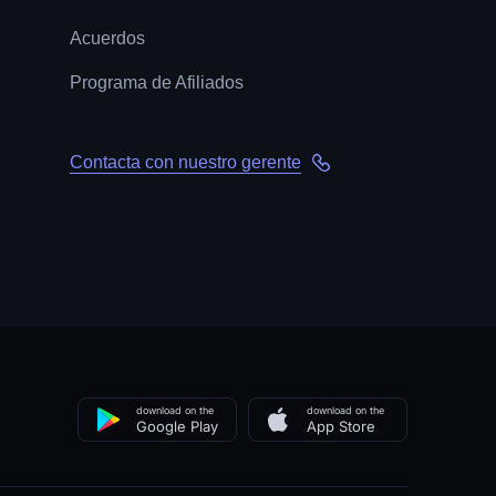
Acuerdos
Programa de Afiliados
Contacta con nuestro gerente
download on the
download on the
Google Play
App Store