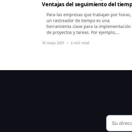
Ventajas del seguimiento del tiem
Para las empresas que trabajan por horas,
un rastreador de tiempo es una
herramienta clave para la implementación
de proyectos y tareas. Por ejemplo,
nuestro cliente, la agencia de marketing
16 mayo 2021
•
4 min read
de rendimiento...