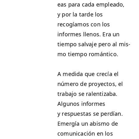
eas para cada emplea­do,
y por la tarde los
recogíamos con los
informes llenos. Era un
tiem­po sal­va­je pero al mis­
mo tiem­po romántico.
A medi­da que crecía el
número de proyec­tos, el
tra­ba­jo se ralen­ti­z­a­ba.
Algunos informes
y respues­tas se perdían.
Emergía un abis­mo de
comu­ni­cación en los