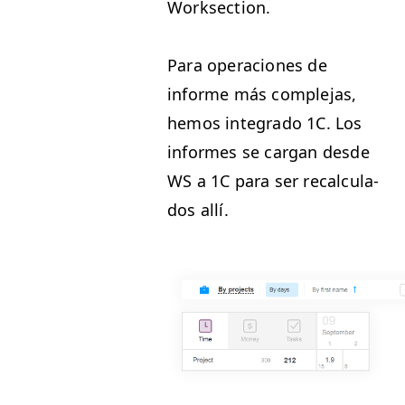
Worksection.
Para opera­ciones de
informe más com­ple­jas,
hemos inte­gra­do
1C
. Los
informes se car­gan des­de
WS
a
1C
para ser recal­cu­la­
dos allí.