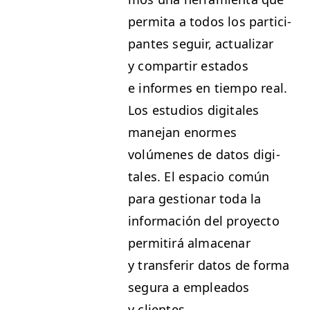
per­mi­ta a todos los par­tic­i­
pantes seguir, actu­alizar
y com­par­tir esta­dos
e informes en tiem­po real.
Los estu­dios dig­i­tales
mane­jan enormes
volúmenes de datos dig­i­
tales. El espa­cio común
para ges­tionar toda la
infor­ma­ción del proyec­to
per­mi­tirá alma­ce­nar
y trans­ferir datos de for­ma
segu­ra a emplea­d­os
y clientes.