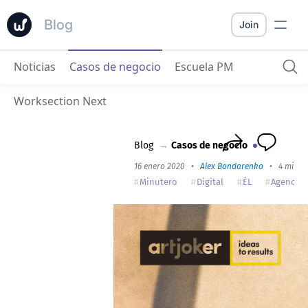
Blog
Join
Noticias
Casos de negocio
Escuela PM
ArtJoker
: Buen orden y comunicación en empresas digitales
Worksection Next
Blog
→
Casos de negocio
16 enero 2020
•
Alex Bondarenko
•
4 min r
Minutero
Digital
ÉL
Agencia