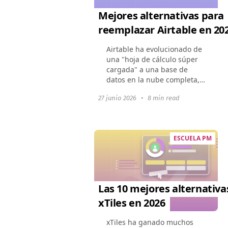
Mejores alternativas para
reemplazar Airtable en 20
Airtable ha evolucionado de
una "hoja de cálculo súper
cargada" a una base de
datos en la nube completa,
sin embargo, su conjunto de
27 junio 2026
•
8 min read
características en expansión
ha elevado los precios.
Muchas empresas...
ESCUELA PM
Las 10 mejores alternativa
xTiles en 2026
xTiles ha ganado muchos