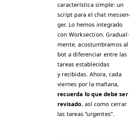
car­ac­terís­ti­ca sim­ple: un
script para el chat mes­sen­
ger. Lo hemos inte­gra­do
con Work­sec­tion. Grad­ual­
mente, acos­tum­bramos al
bot a difer­en­ciar entre las
tar­eas estable­ci­das
y recibidas. Aho­ra, cada
viernes por la mañana,
recuer­da lo que debe ser
revisa­do
, así como cer­rar
las tar­eas
“
urgentes”.