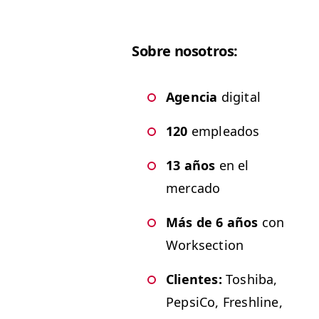
Sobre nosotros:
Agen­cia
digital
120
empleados
13 años
en el
mercado
Más de 6 años
con
Worksection
Clientes:
Toshi­ba,
Pep­si­Co, Fresh­line,