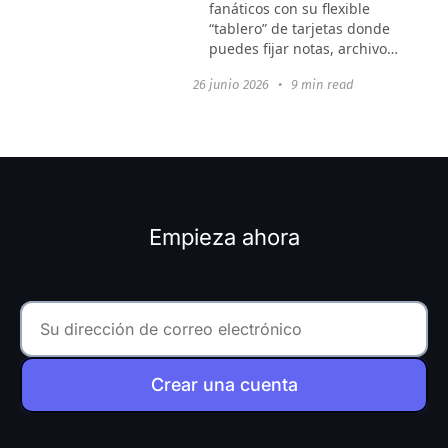
fanáticos con su flexible
“tablero” de tarjetas donde
puedes fijar notas, archivos
y enlaces. Sin embargo, una
26 junio 2026
•
9 min read
vez que un proyecto crece,
sus límites se vuelven
evidentes: jerarquía...
Empieza ahora
Crear una cuenta