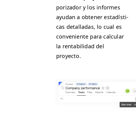
po­rizador y los informes
ayu­dan a obten­er estadís­ti­
cas detal­ladas, lo cual es
con­ve­niente para cal­cu­lar
la rentabil­i­dad del
proyecto.