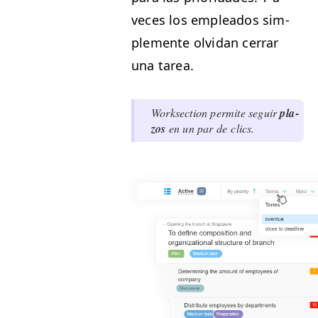
veces los emplea­d­os sim­
ple­mente olvi­dan cer­rar
una tarea.
Work­sec­tion per­mite seguir
pla­
zos
en un par de clics.