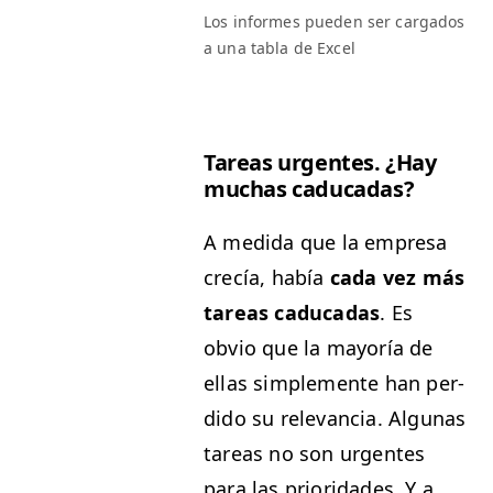
Los informes pueden ser car­ga­dos
a una tabla de Excel
Tar­eas urgentes. ¿Hay
muchas caducadas?
A medi­da que la empre­sa
crecía, había
cada vez más
tar­eas cad­u­cadas
. Es
obvio que la may­oría de
ellas sim­ple­mente han per­
di­do su rel­e­van­cia. Algu­nas
tar­eas no son urgentes
para las pri­or­i­dades. Y a