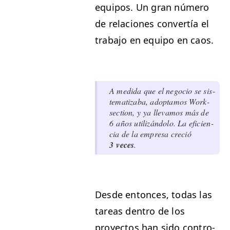
equipos. Un gran número
de rela­ciones con­vertía el
tra­ba­jo en equipo en caos.
A medi­da que el nego­cio se sis­
tem­ati­z­a­ba, adop­ta­mos Work­
sec­tion, y ya lle­va­mos más de
6 años uti­lizán­do­lo. La efi­cien­
cia de la empre­sa cre­ció
3 veces
.
Des­de entonces, todas las
tar­eas den­tro de los
proyec­tos han sido con­tro­