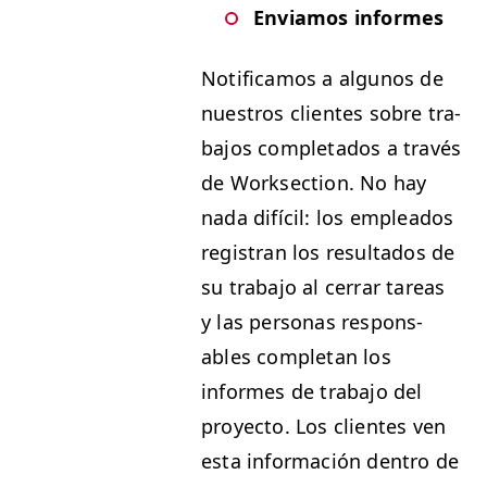
Envi­amos informes
Noti­fi­camos a algunos de
nue­stros clientes sobre tra­
ba­jos com­ple­ta­dos a través
de Work­sec­tion. No hay
nada difí­cil: los emplea­d­os
reg­is­tran los resul­ta­dos de
su tra­ba­jo al cer­rar tar­eas
y las per­sonas respon­s­
ables com­ple­tan los
informes de tra­ba­jo del
proyec­to. Los clientes ven
esta infor­ma­ción den­tro de