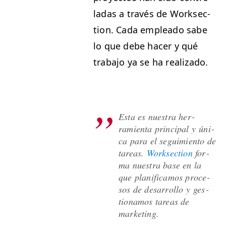
ladas a través de Work­sec­
tion. Cada emplea­do sabe
lo que debe hac­er y qué
tra­ba­jo ya se ha realizado.
Esta es nues­tra her­
ramien­ta prin­ci­pal y úni­
ca para el seguimien­to de
tar­eas.
Work­sec­tion
for­
ma nues­tra base en la
que plan­i­fi­camos pro­ce­
sos de desar­rol­lo y ges­
tion­amos tar­eas de
marketing.