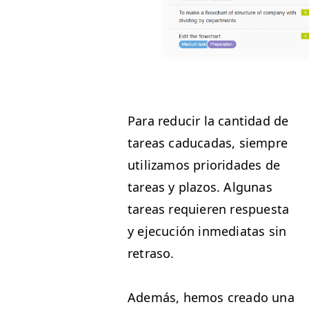
Para reducir la can­ti­dad de
tar­eas cad­u­cadas, siem­pre
uti­lizamos pri­or­i­dades de
tar­eas y pla­zos. Algu­nas
tar­eas requieren respues­ta
y eje­cu­ción inmedi­atas sin
retraso.
Además, hemos crea­do una