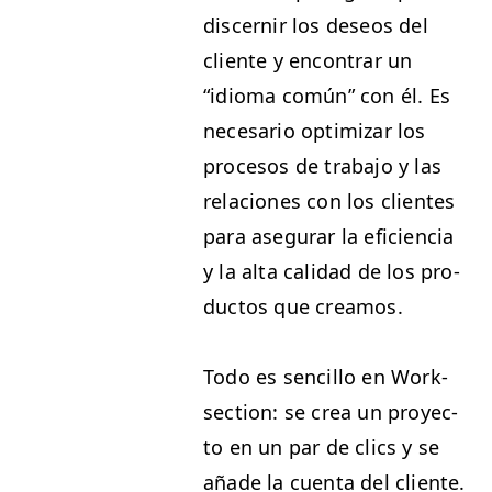
dis­cernir los deseos del
cliente y encon­trar un
“
idioma común” con él. Es
nece­sario opti­mizar los
pro­ce­sos de tra­ba­jo y las
rela­ciones con los clientes
para ase­gu­rar la efi­cien­cia
y la alta cal­i­dad de los pro­
duc­tos que creamos.
Todo es sen­cil­lo en Work­
sec­tion: se crea un proyec­
to en un par de clics y se
añade la cuen­ta del cliente.