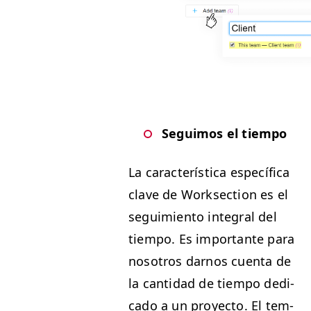
Seguimos el tiempo
La car­ac­terís­ti­ca especí­fi­ca
clave de Work­sec­tion es el
seguimien­to inte­gral del
tiem­po. Es impor­tante para
nosotros darnos cuen­ta de
la can­ti­dad de tiem­po ded­i­
ca­do a un proyec­to. El tem­