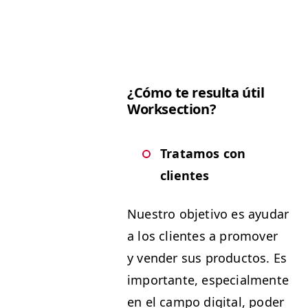
¿Cómo te resul­ta útil
Worksection?
Trata­mos con
clientes
Nue­stro obje­ti­vo es ayu­dar
a los clientes a pro­mover
y vender sus pro­duc­tos. Es
impor­tante, espe­cial­mente
en el cam­po dig­i­tal, poder