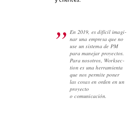
En 2019, es difí­cil imag­i­
nar una empre­sa que no
use un sis­tema de
PM
para mane­jar proyec­tos.
Para nosotros, Work­sec­
tion es una her­ramien­ta
que nos per­mite pon­er
las cosas en orden en un
proyec­to
o comunicación.