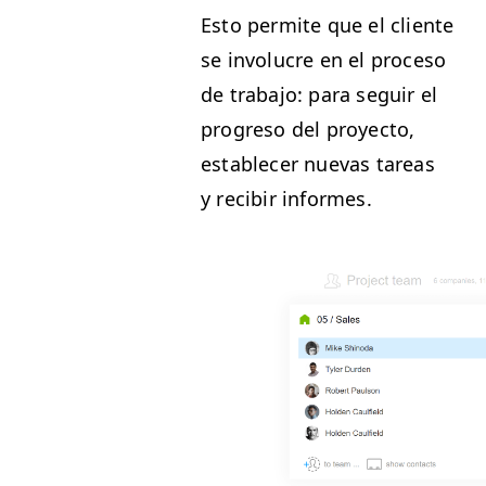
Esto per­mite que el cliente
se involu­cre en el pro­ce­so
de tra­ba­jo: para seguir el
pro­gre­so del proyec­to,
estable­cer nuevas tar­eas
y recibir informes.