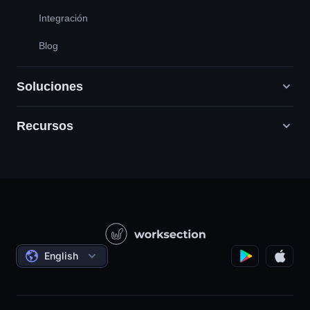
Integración
Blog
Soluciones
Recursos
Agencias de marketing digital
PR / HR / Creativo / Consultoría
Servicio cliente
Empresas de productos
Base de conocimientos
Construcción
Lecciones en vídeo
Proyectos sociales
Acuerdos
English
Gestión de proyectos
Programa de Afiliados
Trabajo por horas