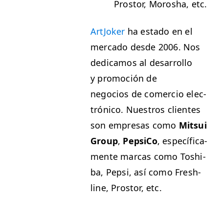
Pros­tor, Morosha, etc.
ArtJok­er
ha esta­do en el
mer­ca­do des­de 2006. Nos
dedicamos al desar­rol­lo
y pro­mo­ción de
nego­cios de com­er­cio elec­
tróni­co. Nue­stros clientes
son empre­sas como
Mit­sui
Group
,
Pep­si­Co
, especí­fi­ca­
mente mar­cas como Toshi­
ba, Pep­si, así como Fresh­
line, Pros­tor, etc.