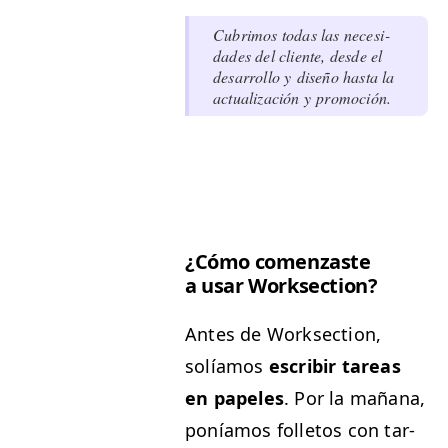
Cub­ri­mos todas las necesi­
dades del cliente, des­de el
desar­rol­lo y dis­eño has­ta la
actu­al­ización y promoción.
¿Cómo comen­za­ste
a usar Worksection?
Antes de Work­sec­tion,
solíamos
escribir tar­eas
en pape­les
. Por la mañana,
poníamos fol­letos con tar­