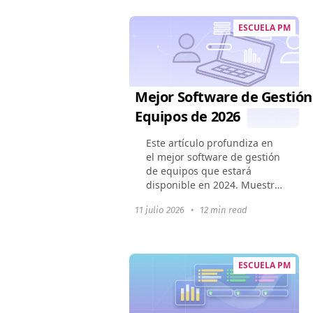
ESCUELA PM
Mejor Software de Gestión
Equipos de 2026
Este artículo profundiza en
el mejor software de gestión
de equipos que estará
disponible en 2024. Muestra
cómo estas herramientas
11 julio 2026
•
12 min read
pueden cambiar la dinámica
de un equipo, mejorar la
colaboración y optimizar...
ESCUELA PM