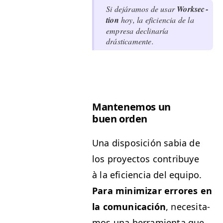
Si dejáramos de usar
Work­sec­
tion
hoy, la efi­cien­cia de la
empre­sa dec­li­naría
drásticamente.
Man­ten­emos un
buen orden
Una dis­posi­ción sabia de
los proyec­tos con­tribuye
à la efi­cien­cia del equipo.
Para min­i­mizar errores en
la comu­ni­cación
, nece­si­ta­
mos una her­ramien­ta que