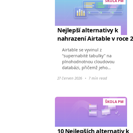
ŠKOLA PM
Nejlepší alternativy k
nahrazení Airtable v roce 
Airtable se vyvinul z
“supernabité tabulky” na
plnohodnotnou cloudovou
databázi, přičemž jeho
rozšiřující se funkce vedly ke
27 červen 2026
•
7 min read
zvýšení cen. Mnoho firem
nyní čelí přeplněnému
rozhraní, rolovým omezením
a...
ŠKOLA PM
10 Nejlepších alternativ k