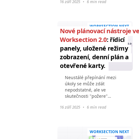
16 září 2025
•
6 min read
objevují se závislosti, mění
se priority. A v určitém
okamžiku přestává seznam...
WORKSECTION NEXT
Nové plánovací nástroje v
Worksection 2.0
: řídicí
panely, uložené režimy
zobrazení, denní plán a
otevřené karty.
Neustálé přepínání mezi
úkoly se může zdát
nepodstatné, ale ve
skutečnosti "požere"
značnou část pracovního
16 září 2025
•
6 min read
času, aniž si toho člověk
všimne. Výzkum Americké
psychologické asociace
ukazuje, že to může...
WORKSECTION NEXT