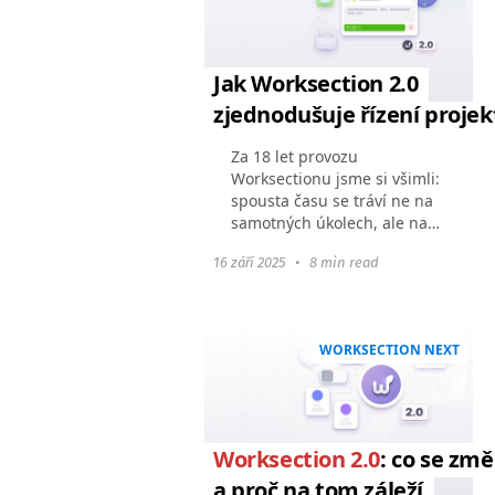
Jak Worksection 2.0
zjednodušuje řízení projek
Za 18 let provozu
Worksectionu jsme si všimli:
spousta času se tráví ne na
samotných úkolech, ale na
činnostech, které je
16 září 2025
•
8 min read
obklopují. Hledání
správného úkolu, filtrovaní
seznamu, přepínání mezi
sekcemi...
WORKSECTION NEXT
Worksection 2.0
: co se změ
a proč na tom záleží