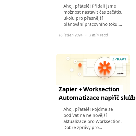
Ahoj, přátelé! Přidali jsme
možnost nastavit čas začátku
úkolu pro přesnější
plánování pracovního toku.
Implementováno aktualizace
16 leden 2024
•
3 min read
událostí v reálném čase,
které urychlí jakoukoli
interakci v účtu, a...
ZPRÁVY
Zapier + Worksection
Automatizace napříč služ
Ahoj, přátelé! Pojďme se
podívat na nejnovější
aktualizace pro Worksection.
Dobré zprávy pro
společnosti, které chtějí