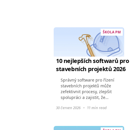
společnosti a specifikách
projektů, výhodách
Worksection oproti Jirě, a
také o...
ŠKOLA PM
10 nejlepších softwarů pro 
stavebních projektů 2026
Správný software pro řízení
stavebních projektů může
zefektivnit procesy, zlepšit
spolupráci a zajistit, že
projekty budou dokončeny
30 červen 2026
•
11 min read
včas a v rámci rozpočtu.
Tento článek zdůrazňuje top
10 softwarů na...