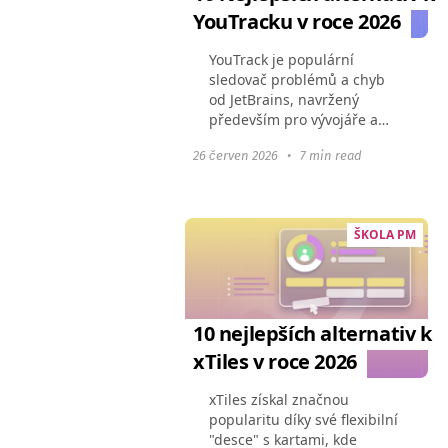
YouTracku v roce 2026
YouTrack je populární
sledovač problémů a chyb
od JetBrains, navržený
především pro vývojáře a
agilní týmy. Přesto v roce
26 červen 2026
•
7 min read
2026 trh nabízí desítky
flexibilních platforem, které
jsou často intuitivnější...
ŠKOLA PM
10 nejlepších alternativ k
xTiles v roce 2026
xTiles získal značnou
popularitu díky své flexibilní
"desce" s kartami, kde