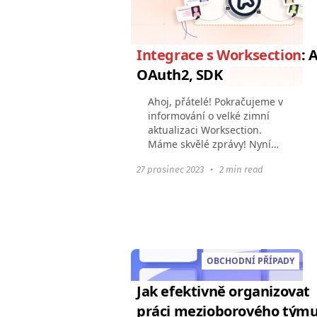
Integrace s Worksection
: 
OAuth2, SDK
Ahoj, přátelé! Pokračujeme v
informování o velké zimní
aktualizaci Worksection.
Máme skvělé zprávy! Nyní
můžete zvýšit možnosti
27 prosinec 2023
•
2 min read
Worksection vytvářením
{vašich vlastních integrací}.
A co je nejdůležitější...
OBCHODNÍ PŘÍPADY
Jak efektivně organizovat
práci mezioborového týmu