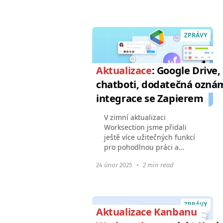
znamená, že všechny naše
procesy ochrany dat splňují
globální požadavky...
ZPRÁVY
Aktualizace
: Google Drive,
chatboti, dodatečná ozná
integrace se Zapierem
V zimní aktualizaci
Worksection jsme přidali
ještě více užitečných funkcí
pro pohodlnou práci a
automatizaci procesů: Práce
24 únor 2025
•
2 min read
s Google DriveZobrazení
naplánovaných pravidelných
úkolůNotifikace o začátku...
ZPRÁVY
Aktualizace Kanbanu