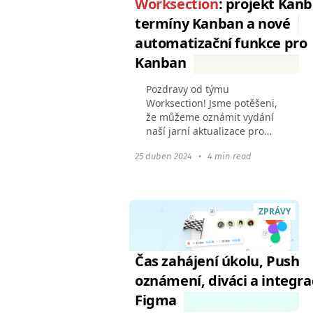
Worksection
: projekt Kanb
termíny Kanban a nové
automatizační funkce pro
Kanban
Pozdravy od týmu
Worksection! Jsme potěšeni,
že můžeme oznámit vydání
naší jarní aktualizace pro
Kanban. Vylepšili jsme
25 duben 2024
•
4 min read
stávající funkce a přidali
možnost přizpůsobit nástroj
vašim obchodním
procesům...
ZPRÁVY
Čas zahájení úkolu, Push
oznámení, diváci a integra
Figma