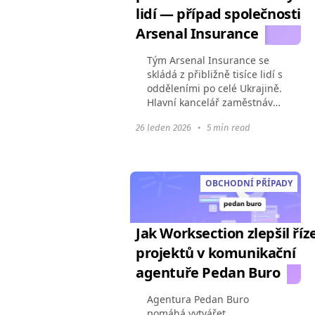
lidí — případ společnosti
Arsenal Insurance
Tým Arsenal Insurance se
skládá z přibližně tisíce lidí s
odděleními po celé Ukrajině.
Hlavní kancelář zaměstnává
více než 150 lidí ve více než
26 leden 2026
•
5 min read
10 odděleních — včetně
právníků, financistů,
účetních, programátorů...
OBCHODNÍ PŘÍPADY
Jak Worksection zlepšil říz
projektů v komunikační
agentuře Pedan Buro
Agentura Pedan Buro
pomáhá vytvářet