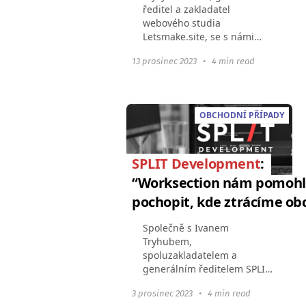
ředitel a zakladatel
webového studia
Letsmake.site, se s námi
podělil o svou zkušenost s
13 prosinec 2023
•
4 min read
používáním Worksection.
Kromě toho Mykyta hovořil o
zajímavých poznatcích o
úspěchu a...
OBCHODNÍ PŘÍPADY
SPLIT Development
:
“Worksection nám pomohl
pochopit, kde ztrácíme ob
Společně s Ivanem
Tryhubem,
spoluzakladatelem a
generálním ředitelem SPLIT
Development, jsme
3 prosinec 2023
•
4 min read
diskutovali o založení jeho