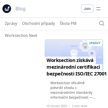
Blog
Join
Zprávy
Obchodní případy
Škola PM
Worksection Next
ZPRÁVY
Worksection získává
mezinárodní certifikaci
bezpečnosti ISO/IEC 27001
Worksection oficiálně
potvrdil shodu s
mezinárodními standardy
informační bezpečnosti —
získali jsme ISO/IEC
10 červen 2025
•
2 min read
27001:2022 certifikát. To