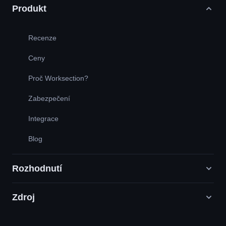
Produkt
Recenze
Ceny
Proč Worksection?
Zabezpečení
Integrace
Blog
Rozhodnutí
Zdroj
Agentury digitálního marketingu
PR / HR / Kreativní / Poradenství