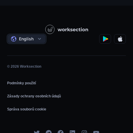
Podpůrná služba
Potravinářské společnosti
Otázka - odpověď
Konstrukce
Video tutoriály
Státní / Sociální projekty
Dohody
English
Řízení projektů
Partnerský program
Hodina
Agilní
© 2026 Worksection
Podmínky použití
Zásady ochrany osobních údajů
Správa souborů cookie