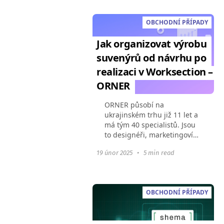
úřad vybudovat dobře
koordinované...
OBCHODNÍ PŘÍPADY
Jak organizovat výrobu
suvenýrů od návrhu po
realizaci v Worksection –
ORNER
ORNER působí na
ukrajinském trhu již 11 let a
má tým 40 specialistů. Jsou
to designéři, marketingoví
pracovníci, logistici, účetní a
19 únor 2025
•
5 min read
další oddělení. Společnost
neustále roste a zkouší nové
směry. Tempo...
OBCHODNÍ PŘÍPADY