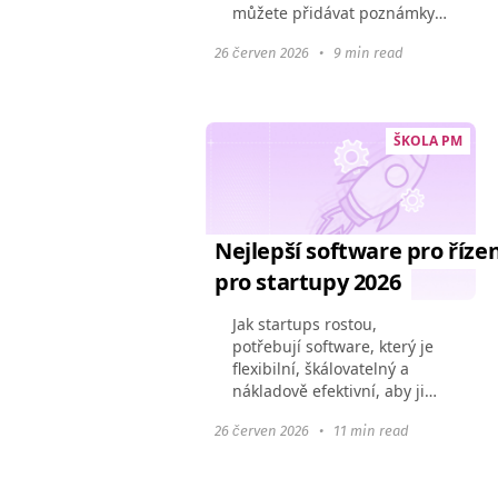
můžete přidávat poznámky,
soubory a odkazy. Jak však
26 červen 2026
•
9 min read
projekt roste, jeho omezení
se začínají ukazovat: mělká
hierarchie, nestabilní...
ŠKOLA PM
Nejlepší software pro říze
pro startupy 2026
Jak startups rostou,
potřebují software, který je
flexibilní, škálovatelný a
nákladově efektivní, aby jim
pomohl efektivně řídit jejich
26 červen 2026
•
11 min read
projekty. V této příručce
prozkoumáme nejlepší
software pro projektové...