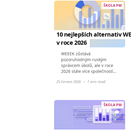
ŠKOLA PM
10 nejlepších alternativ W
v roce 2026
​WEEEK zůstává
pozoruhodným ruským
správcem úkolů, ale v roce
2026 stále více společností
hledá flexibilní, mezinárodní
25 červen 2026
•
7 min read
alternativu. Omezené
integrace, zaměření na
místní trh a výzvy při
škálování s růstem...
ŠKOLA PM