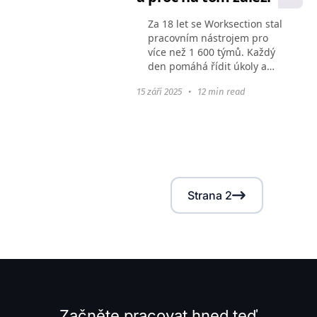
Za 18 let se Worksection stal
pracovním nástrojem pro
více než 1 600 týmů. Každý
den pomáhá řídit úkoly a
projekty, sledovat čas a
15 září 2025
•
12 min read
dosahovat obchodních cílů.
V průběhu času jsme však
čelili výzvě. Jak...
Strana 2
Začněte pracovat hned teď