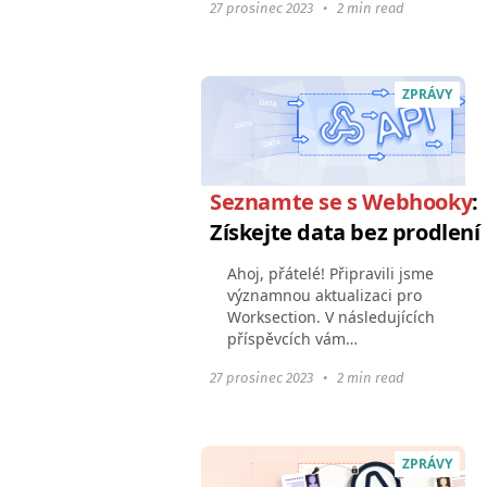
27 prosinec 2023
•
2 min read
propojit své nástroje nebo
produkty s Worksection:
Webhooks a OAuth2 udělají
integraci...
ZPRÁVY
Seznamte se s Webhooky
:
Získejte data bez prodlení
Ahoj, přátelé! Připravili jsme
významnou aktualizaci pro
Worksection. V následujících
příspěvcích vám
představíme všechny nové
27 prosinec 2023
•
2 min read
funkce. Zůstaňte naladěni;
bude to zajímavé a užitečné.
V tomto článku se...
ZPRÁVY