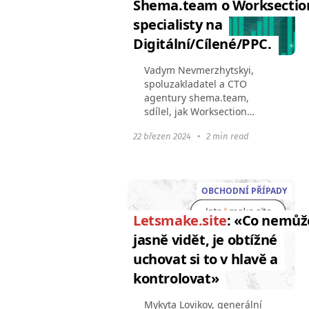
Shema.team o Worksectio
specialisty na
Digitální/Cílené/PPC.
Vadym Nevmerzhytskyi,
spoluzakladatel a CTO
agentury shema.team,
sdílel, jak Worksection
pomáhá kontrolovat práci
22 březen 2024
•
2 min read
týmu specialistů PPC. O
společnosti Název
shema.team vznikl z
strukturované povahy
OBCHODNÍ PŘÍPADY
práce...
Letsmake.site
: «Co nemůž
jasně vidět, je obtížné
uchovat si to v hlavě a
kontrolovat»
Mykyta Lovikov, generální