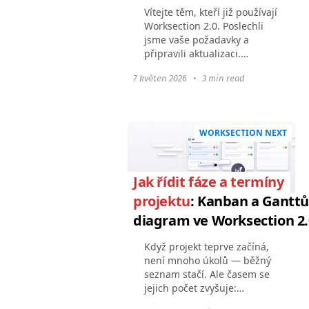
Vítejte těm, kteří již používají
Worksection 2.0. Poslechli
jsme vaše požadavky a
připravili aktualizaci.
Abychom zvýšili flexibilitu
7 květen 2026
•
3 min read
obchodních procesů vašeho
týmu, přidali jsme to, co
mnozí postrádali...
WORKSECTION NEXT
Jak řídit fáze a termíny
projektu
: Kanban a Gantt
diagram ve Worksection 2.
Když projekt teprve začíná,
není mnoho úkolů — běžný
seznam stačí. Ale časem se
jejich počet zvyšuje:
přidávají se podúkoly,