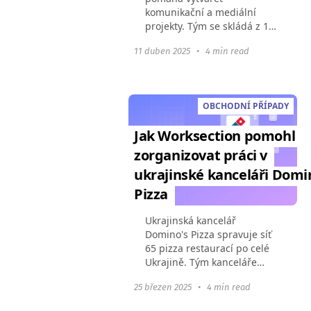
komunikační a mediální
projekty. Tým se skládá z 15
zaměstnanců a přibližně 10
11 duben 2025
•
4 min read
dodavatelů. Kromě
komerčních projektů
společnost realizuje vlastní
sociální iniciativy...
OBCHODNÍ PŘÍPADY
Jak Worksection pomohl
zorganizovat práci v
ukrajinské kanceláři Domi
Pizza
Ukrajinská kancelář
Domino's Pizza spravuje síť
65 pizza restaurací po celé
Ukrajině. Tým kanceláře
koordinuje marketingové
25 březen 2025
•
4 min read
kampaně, IT, HR a provozní
procesy. Aby mohl ústřední