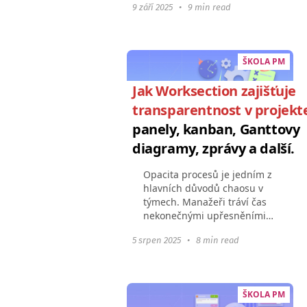
9 září 2025
•
9 min read
uživatele měsíčně za takové
služby, zatímco průměr je
kolem 16,88 USD. Ve
skutečnosti...
ŠKOLA PM
Jak Worksection zajišťuje
transparentnost v projekt
panely, kanban, Ganttovy
diagramy, zprávy a další.
Opacita procesů je jedním z
hlavních důvodů chaosu v
týmech. Manažeři tráví čas
nekonečnými upřesněními
stavu, zaměstnanci pracují
5 srpen 2025
•
8 min read
bez pochopení širšího
kontextu a klienti se ztrácejí
v absenci aktualizací...
ŠKOLA PM