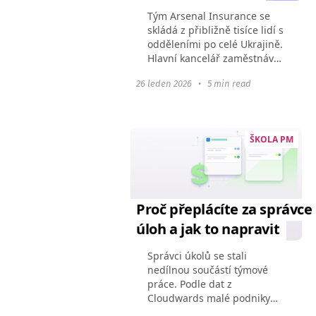
Tým Arsenal Insurance se
skládá z přibližně tisíce lidí s
odděleními po celé Ukrajině.
Hlavní kancelář zaměstnává
více než 150 lidí ve více než
26 leden 2026
•
5 min read
10 odděleních — včetně
právníků, financistů,
účetních, programátorů...
ŠKOLA PM
Proč přeplácíte za správce
úloh a jak to napravit
Správci úkolů se stali
nedílnou součástí týmové
práce. Podle dat z
Cloudwards malé podniky
utratí v průměru 8,9 USD na