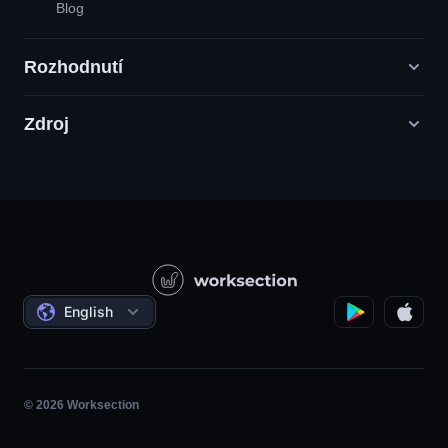
Blog
Rozhodnutí
Zdroj
Agentury digitálního marketingu
PR / HR / Kreativní / Poradenství
Podpůrná služba
Potravinářské společnosti
Otázka - odpověď
Konstrukce
Video tutoriály
Státní / Sociální projekty
Dohody
English
Řízení projektů
Partnerský program
Hodina
Agilní
© 2026 Worksection