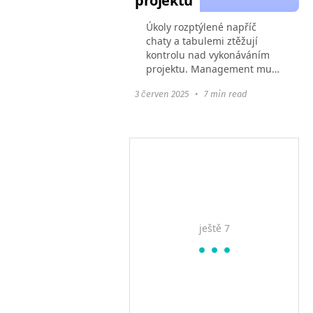
projektů
Úkoly rozptýlené napříč
chaty a tabulemi ztěžují
kontrolu nad vykonáváním
projektu. Management musí
trávit většinu svého času
3 červen 2025
•
7 min read
synchronizováním týmu, aby
zjistil aktuální stav úkolů.
Výsledkem je, že časový...
ještě 7