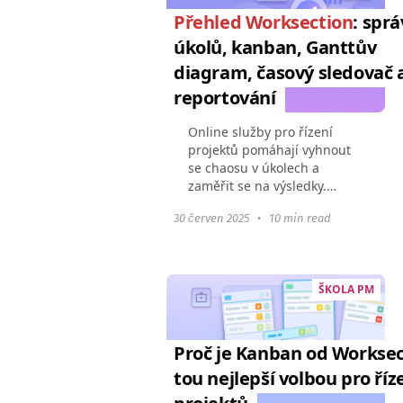
Přehled Worksection
: spr
úkolů, kanban, Ganttův
diagram, časový sledovač 
reportování
Online služby pro řízení
projektů pomáhají vyhnout
se chaosu v úkolech a
zaměřit se na výsledky.
Zvýšení produktivity díky
30 červen 2025
•
10 min read
digitálním nástrojům je
zaznamenáno 63 %
projektovými manažery.
Většina správců...
ŠKOLA PM
Proč je Kanban od Worksec
tou nejlepší volbou pro říz