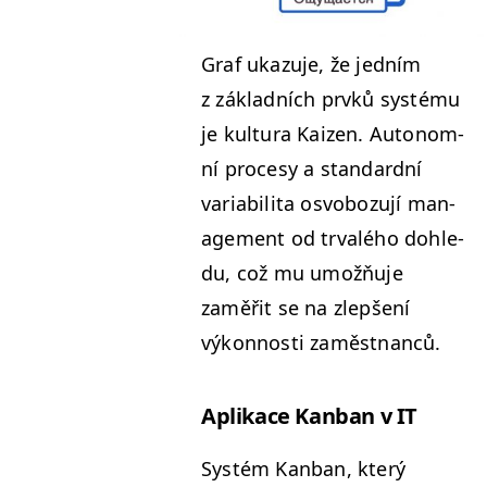
Graf ukazu­je, že jed­ním
z zák­lad­ních prvků sys­té­mu
je kul­tura Kaizen. Autonom­
ní pro­cesy a stan­dard­ní
vari­abili­ta osvobozu­jí man­
age­ment od trvalého dohle­
du, což mu umožňu­je
zaměřit se na zlepšení
výkon­nos­ti zaměstnanců.
Aplikace Kan­ban v
IT
Sys­tém Kan­ban, který