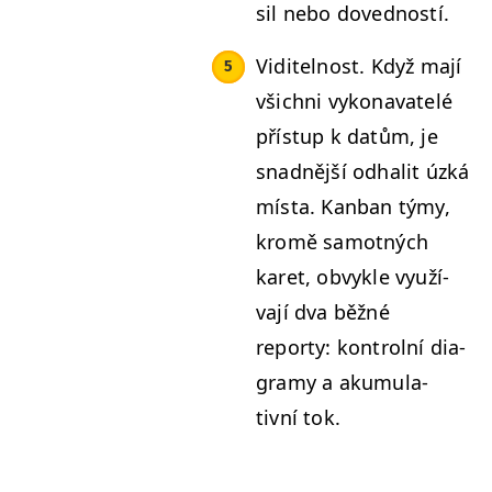
sil nebo dovedností.
Viditel­nost. Když mají
všich­ni vykon­a­vatelé
příst­up k datům, je
snad­nější odhalit úzká
mís­ta. Kan­ban týmy,
kromě samot­ných
karet, obvyk­le využí­
va­jí dva běžné
reporty: kon­trol­ní dia­
gramy a aku­mu­la­
tivní tok.