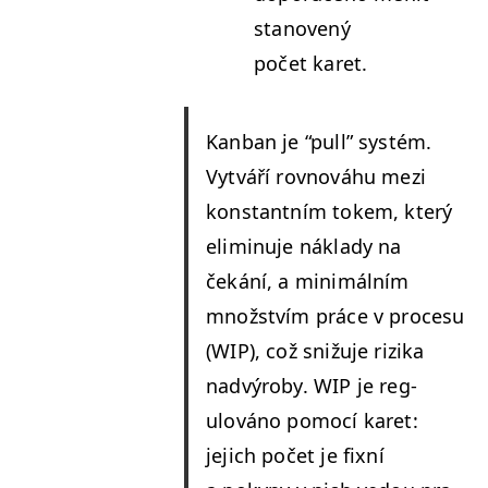
stanovený
počet karet.
Kan­ban je
“
pull” sys­tém.
Vytváří rovnováhu mezi
kon­stant­ním tokem, který
elimin­u­je nák­la­dy na
čekání, a min­imál­ním
množstvím práce v pro­ce­su
(
WIP
), což snižu­je rizika
nad­výro­by.
WIP
je reg­
ulováno pomocí karet:
jejich počet je fixní