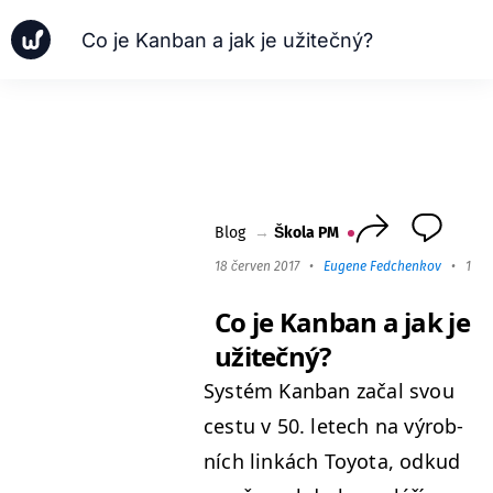
Co je Kanban a jak je užitečný?
Zprávy
Obchodní případy
Škola PM
Worksection Next
Blog
→
Škola PM
18 červen 2017
•
Eugene Fedchenkov
•
12 m
Co je Kanban a jak je
užitečný?
Sys­tém Kan­ban začal svou
ces­tu v 50. letech na výrob­
ních linkách Toy­ota, odkud