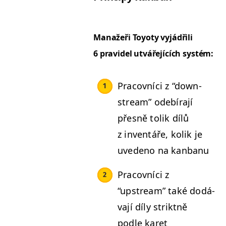
Man­ažeři Toy­oty vyjádřili
6 pravidel utváře­jících systém:
Pra­cov­ní­ci z
“
down­
stream” ode­bíra­jí
přes­ně tolik dílů
z inven­táře, kolik je
uve­de­no na kanbanu
Pra­cov­ní­ci z
“
upstream” také dodá­
va­jí díly strik­t­ně
podle karet