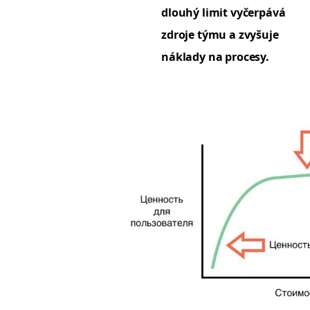
dlouhý lim­it vyčer­pává
zdro­je týmu a zvyšu­je
nák­la­dy na procesy.