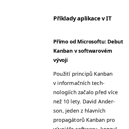
Přík­la­dy aplikace v
IT
Pří­mo od Microsof­tu: Debut
Kan­ban v soft­warovém
vývoji
Použití prin­cipů Kan­ban
v infor­mačních tech­
nologiích zača­lo před více
než 10 lety. David Ander­
son, jeden z hlavních
propagá­torů Kan­ban pro
vývo­jáře soft­waru, konzul­