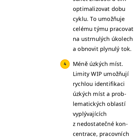
opti­mal­i­zo­vat dobu
cyk­lu. To umožňu­je
celé­mu týmu pra­co­v­at
na ustr­nulých úkolech
a obnovit plynulý tok.
Méně úzkých míst.
Lim­i­ty
WIP
umožňu­jí
rychlou iden­ti­fikaci
úzkých míst a prob­
lem­at­ick­ých oblastí
vyplý­va­jících
z nedostatečné kon­
cen­trace, pra­cov­ních