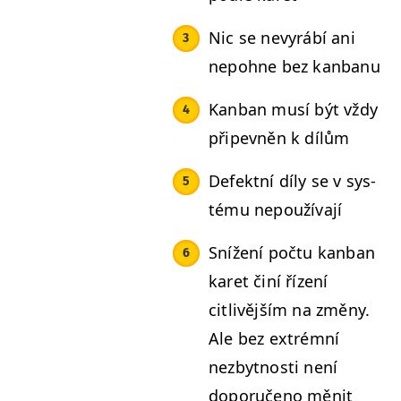
Nic se nevyrábí ani
nepohne bez kanbanu
Kan­ban musí být vždy
připevněn k dílům
Defek­t­ní díly se v sys­
té­mu nepoužívají
Snížení poč­tu kan­ban
karet činí řízení
citlivějším na změny.
Ale bez extrém­ní
nezbyt­nos­ti není
doporučeno měnit