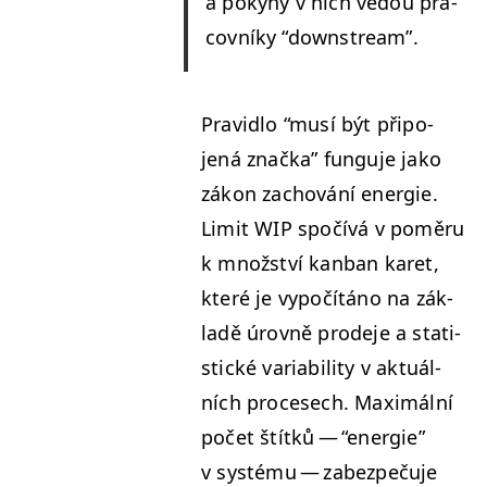
a pokyny v nich vedou pra­
cov­níky
“
down­stream”.
Pravid­lo
“
musí být připo­
jená znač­ka” fun­gu­je jako
zákon zachování energie.
Lim­it
WIP
spočívá v poměru
k množství kan­ban karet,
které je vypočítáno na zák­
ladě úrovně prode­je a sta­ti­
stické vari­abil­i­ty v aktuál­
ních pro­cesech. Max­imál­ní
počet štítků —
“
energie”
v sys­té­mu — zabezpeču­je