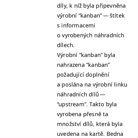
díly, k níž byla připevně­na
výrob­ní
“
kan­ban” — štítek
s infor­ma­ce­mi
o vyrobených náhrad­ních
dílech.
Výrob­ní
“
kan­ban” byla
nahrazena
“
kan­ban”
požadu­jící doplnění
a poslá­na na výrob­ní linku
náhrad­ních dílů —
“
upstream”. Tak­to byla
vyrobe­na přes­ně ta
množství dílů, která byla
uve­de­na na kartě. Bed­na