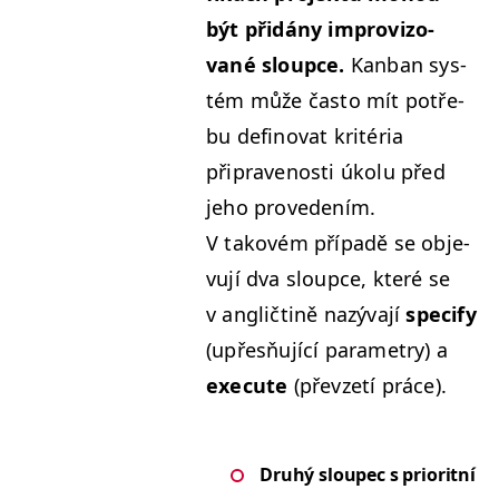
být přidány improvi­zo­
vané sloupce.
Kan­ban sys­
tém může čas­to mít potře­
bu defi­no­vat kritéria
připravenos­ti úkolu před
jeho prove­dením.
V takovém pří­padě se obje­
vu­jí dva sloupce, které se
v angličt­ině nazý­va­jí
spec­i­fy
(upřesňu­jící para­me­try) a
exe­cute
(převzetí práce).
Druhý
sloupec s pri­or­it­ní