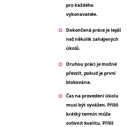
pro každého
vykonavatele.
Dokončená práce je lep­ší
než něko­lik zahá­jených
úkolů.
Druhou prá­ci je možné
převzít, pokud je první
blokována.
Čas na prove­dení úkolu
musí být vyvážen.
Příliš
krátký ter­mín může
ovlivnit kval­i­tu. Příliš