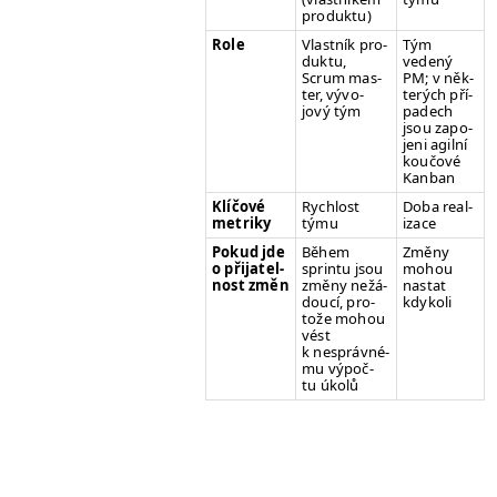
produktu)
Role
Vlast­ník pro­
Tým
duk­tu,
vedený
Scrum mas­
PM
; v něk­
ter, vývo­
terých pří­
jový tým
padech
jsou zapo­
jeni agilní
koučové
Kanban
Klíčové
Rychlost
Doba real­
metriky
týmu
izace
Pokud jde
Během
Změny
o při­jatel­
sprintu jsou
mohou
nost změn
změny nežá­
nas­tat
doucí, pro­
kdykoli
tože mohou
vést
k nesprávné­
mu výpoč­
tu úkolů