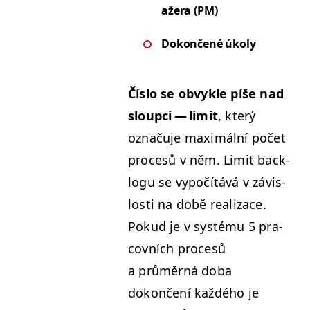
ažera (
PM
)
Dokončené úkoly
Čís­lo se obvyk­le píše nad
sloup­ci — lim­it
, který
označu­je max­imál­ní počet
pro­cesů v něm. Lim­it back­
logu se vypočítává v závis­
losti na době real­izace.
Pokud je v sys­té­mu 5 pra­
cov­ních pro­cesů
a průměrná doba
dokončení každého je