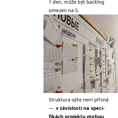
1 den, může být back­log
omezen na 5.
Struk­tu­ra výše není přís­ná
—
v závis­losti na speci­
fikách pro­jek­tu mohou