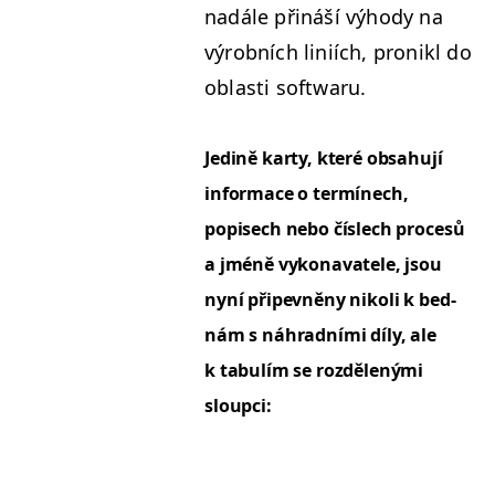
nadále přináší výhody na
výrob­ních lin­iích, pronikl do
oblasti softwaru.
Jed­ině kar­ty, které obsahu­jí
infor­ma­ce o ter­mínech,
popisech nebo číslech pro­cesů
a jméně vykon­a­vatele, jsou
nyní připevněny nikoli k bed­
nám s náhrad­ní­mi díly, ale
k tab­ulím se rozdělený­mi
sloupci: