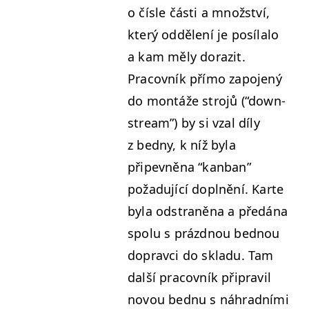
o čísle části a množství,
který odd­ělení je posíla­lo
a kam měly dorazit.
Pra­cov­ník pří­mo zapo­jený
do mon­táže stro­jů (“down­
stream”) by si vzal díly
z bed­ny, k níž byla
připevně­na
“
kan­ban”
požadu­jící doplnění. Karte
byla odstraně­na a předá­na
spolu s prázd­nou bed­nou
doprav­ci do skladu. Tam
další pra­cov­ník připrav­il
novou bed­nu s náhrad­ní­mi