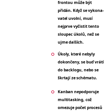
fron­tou může být
přidán.
Když se vykon­a­
va­tel uvol­ní, musí
nejprve vyčis­tit ten­to
sloupec úkolů, než se
ujme dalších.
Úkoly, které neby­ly
dokonče­ny, se buď vrátí
do back­logu, nebo se
škr­ta­jí ze schématu.
Kan­ban nepod­poru­je
mul­ti­task­ing, což
omezu­je počet pro­cesů