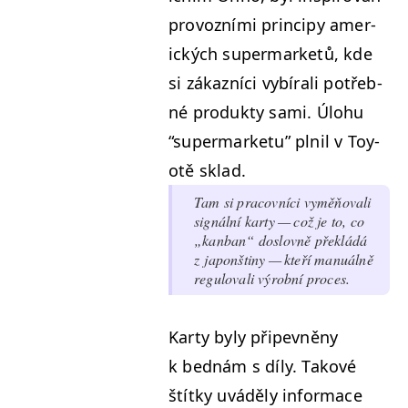
provozní­mi prin­cipy amer­
ick­ých super­mar­ketů, kde
si zákazní­ci vybírali potřeb­
né pro­duk­ty sami. Úlo­hu
“
super­mar­ke­tu” plnil v Toy­
otě sklad.
Tam si pra­cov­ní­ci vyměňo­vali
signál­ní kar­ty — což je to, co
„
kan­ban“ doslovně přek­ládá
z japonštiny — kteří manuál­ně
reg­ulo­vali výrob­ní proces.
Kar­ty byly připevněny
k bed­nám s díly. Takové
štítky uvádě­ly infor­ma­ce