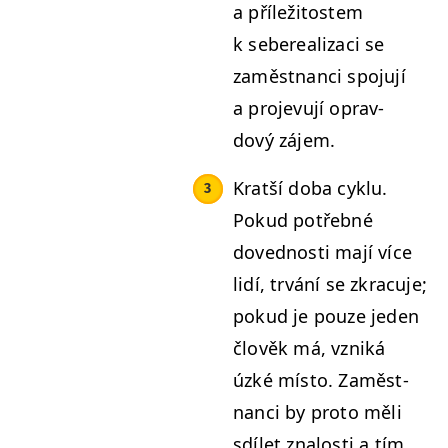
a příleži­tostem
k sebe­re­al­izaci se
zaměst­nan­ci spo­ju­jí
a pro­je­vu­jí oprav­
dový zájem.
Kratší doba cyk­lu.
Pokud potřeb­né
doved­nos­ti mají více
lidí, trvání se zkracu­je;
pokud je pouze jeden
člověk má, vzniká
úzké mís­to. Zaměst­
nan­ci by pro­to měli
sdílet znalosti a tím