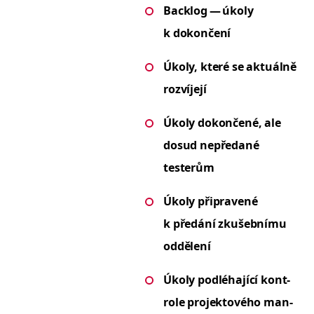
Back­log — úkoly
k dokončení
Úkoly, které se aktuál­ně
rozvíjejí
Úkoly dokončené, ale
dosud nepředané
testerům
Úkoly připravené
k předání zkušeb­ní­mu
oddělení
Úkoly podléha­jící kon­t­
role pro­jek­tového man­