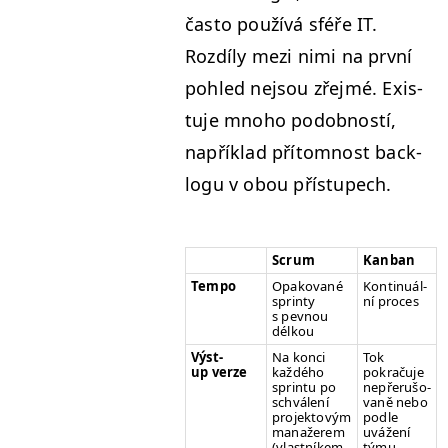
čas­to používá sféře
IT
.
Rozdí­ly mezi nimi na první
pohled nej­sou zře­jmé. Exis­
tu­je mno­ho podob­nos­tí,
napřík­lad pří­tom­nost back­
logu v obou přístupech.
Scrum
Kan­ban
Tempo
Opako­vané
Kon­tin­uál­
sprinty
ní proces
s pev­nou
délkou
Výst­
Na kon­ci
Tok
up verze
každého
pokraču­je
sprintu po
nepřerušo­
schválení
vaně nebo
pro­jek­tovým
podle
man­ažerem
uvážení
(vlast­níkem
týmu