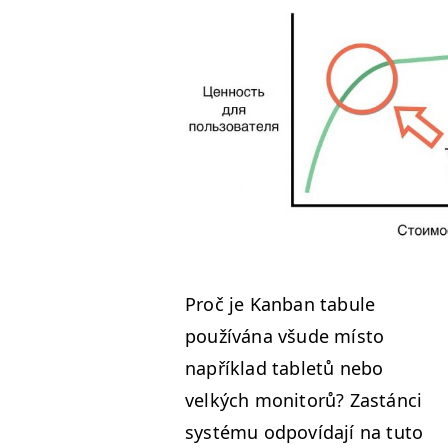
Proč je Kan­ban tab­ule
používá­na všude mís­to
napřík­lad tabletů nebo
velkých mon­i­torů? Zastán­ci
sys­té­mu odpoví­da­jí na tuto