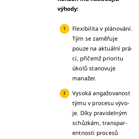
výhody:
Flex­i­bili­ta v plánování.
Tým se zaměřu­je
pouze na aktuál­ní prá­
ci, přičemž pri­or­itu
úkolů stanovu­je
manažer.
Vysoká angažo­vanost
týmu v pro­ce­su vývo­
je. Díky pravidel­ným
schůzkám, trans­par­
ent­nos­ti pro­cesů