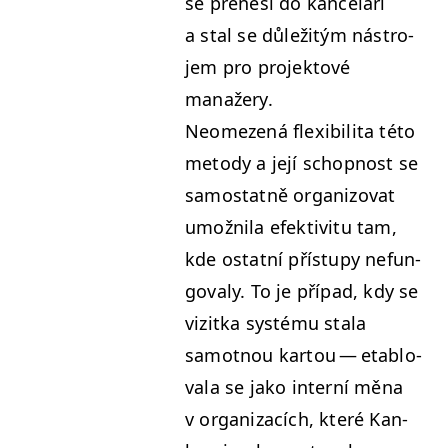
se pře­nesl do kanceláří
a stal se důležitým nástro­
jem pro pro­jek­tové
manažery.
Neomezená flex­i­bili­ta této
metody a její schop­nost se
samostat­ně orga­ni­zo­vat
umožni­la efek­tiv­i­tu tam,
kde ostat­ní přís­tupy nefun­
go­valy. To je pří­pad, kdy se
viz­it­ka sys­té­mu sta­la
samot­nou kar­tou — etablo­
vala se jako interní měna
v orga­ni­za­cích, které Kan­