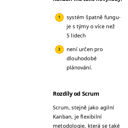
sys­tém špat­ně fun­gu­
je s týmy o více než
5 lidech
není určen pro
dlouhodobé
plánování.
Rozdí­ly od Scrum
Scrum, ste­jně jako agilní
Kan­ban, je flex­i­bil­ní
metodolo­gie, která se také