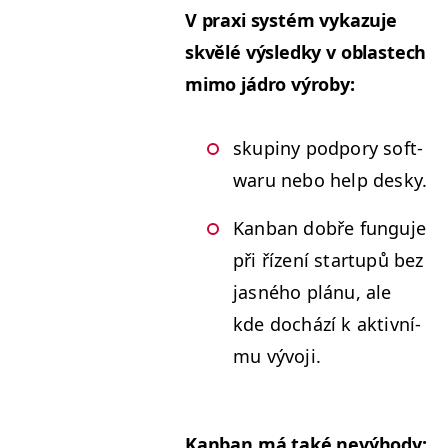
V praxi sys­tém vykazu­je
skvělé výsled­ky v oblastech
mimo jádro výroby:
skupiny pod­pory soft­
waru nebo help desky.
Kan­ban dobře fun­gu­je
při řízení star­tupů bez
jas­ného plánu, ale
kde dochází k aktivní­
mu vývoji.
Kan­ban má také nevýhody: