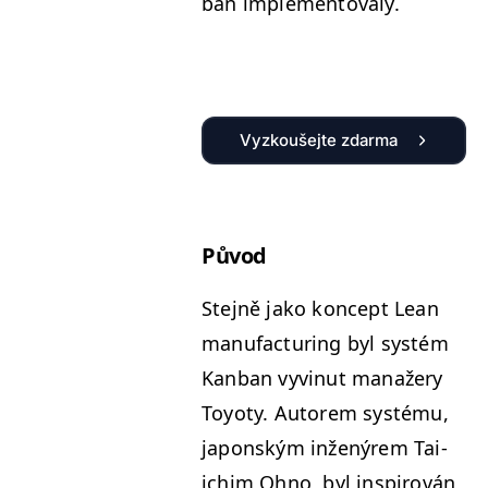
ban implementovaly.
Vyzkoušejte zdarma
Původ
Ste­jně jako kon­cept Lean
man­u­fac­tur­ing byl sys­tém
Kan­ban vyv­in­ut man­ažery
Toy­oty. Autorem sys­té­mu,
japon­ským inženýrem Tai­
ichim Ohno, byl inspirován