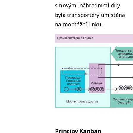
s nový­mi náhrad­ní­mi díly
byla trans­portéry umístě­na
na mon­tážní linku.
Prin­cipy Kanban