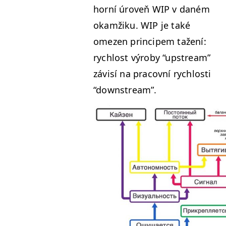
horní úroveň
WIP
v daném
okamžiku.
WIP
je také
omezen principem tažení:
rychlost výro­by
“
upstream”
závisí na pra­cov­ní rychlosti
“
down­stream”.