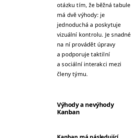
otázku tím, že běžná tab­ule
má dvě výhody: je
jednoduchá a posky­tu­je
vizuál­ní kon­trolu. Je snad­né
na ní provádět úpravy
a pod­poru­je tak­til­ní
a sociál­ní inter­ak­ci mezi
čle­ny týmu.
Výhody a nevýhody
Kanban
Kan­ban má násle­du­jící