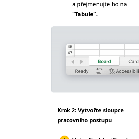
a pře­j­menu­jte ho na
“
Tab­ule”.
Krok 2: Vytvořte sloupce
pra­cov­ního postupu