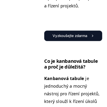
a řízení projektů.
Vyzkoušejte zdarma
Co je kan­banová tab­ule
a proč je důležitá?
Kan­banová tab­ule
je
jednoduchý a moc­ný
nástroj pro řízení pro­jek­tů,
který slouží k řízení úkolů