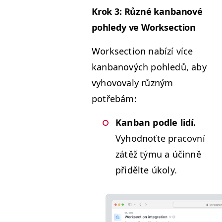
Krok 3: Různé kan­banové
pohledy ve Worksection
Work­sec­tion nabízí více
kan­banových pohledů, aby
vyhovo­valy různým
potřebám:
Kan­ban podle lidí.
Vyhod­noťte pra­cov­ní
zátěž týmu a účin­ně
přidělte úkoly.