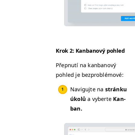
Krok 2: Kan­banový pohled
Přep­nutí na kan­banový
pohled je bezproblémové:
Nav­igu­jte na
stránku
úkolů
a vyberte
Kan­
ban.