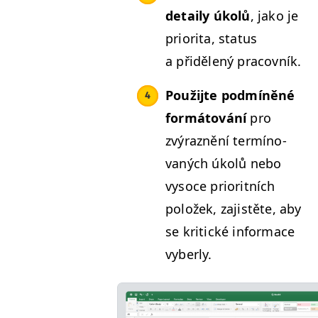
detai­ly úkolů
, jako je
pri­ori­ta, sta­tus
a přidělený pracovník.
Použi­jte pod­míněné
for­má­tování
pro
zvýraznění ter­míno­
vaných úkolů nebo
vysoce pri­or­it­ních
položek, zajistěte, aby
se kri­t­ické infor­ma­ce
vyberly.