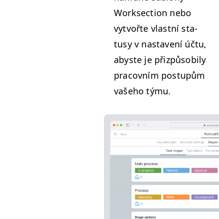
Work­sec­tion nebo
vytvořte vlast­ní sta­
tusy v nas­tavení účtu,
abyste je přizpů­so­bi­ly
pra­cov­ním pos­tupům
vaše­ho týmu.