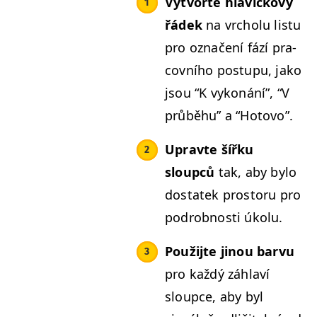
Vytvořte hlav­ičkový
řádek
na vrcholu lis­tu
pro označení fází pra­
cov­ního pos­tupu, jako
jsou
“
K vykonání”,
“
V
průběhu” a
“
Hoto­vo”.
Upravte šířku
sloupců
tak, aby bylo
dostatek pros­toru pro
podrob­nos­ti úkolu.
Použi­jte jinou barvu
pro každý záhlaví
sloupce, aby byl