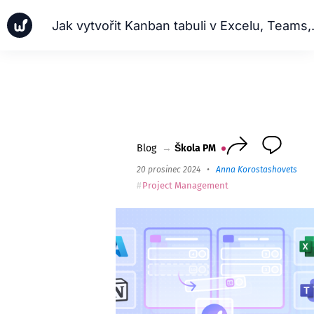
Jak vytvořit Kanb
Zprávy
Obchodní případy
Škola PM
Worksection Next
Blog
→
Škola PM
20 prosinec 2024
•
Anna Korostashovets
•
Project Management