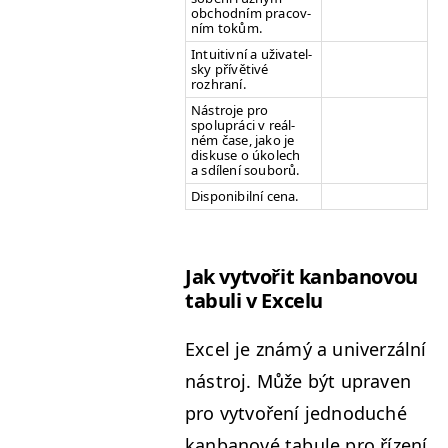
obchod­ním pra­cov­
ním tokům.
Intu­itivní a uži­va­tel­
sky přívě­tivé
rozhraní.
Nástro­je pro
spoluprá­ci v reál­
ném čase, jako je
diskuse o úkolech
a sdílení souborů.
Disponi­bil­ní cena.
Jak vytvořit kan­banovou
tab­u­li v Excelu
Excel je známý a uni­verzál­ní
nástroj. Může být upraven
pro vytvoření jednoduché
kan­banové tab­ule pro řízení