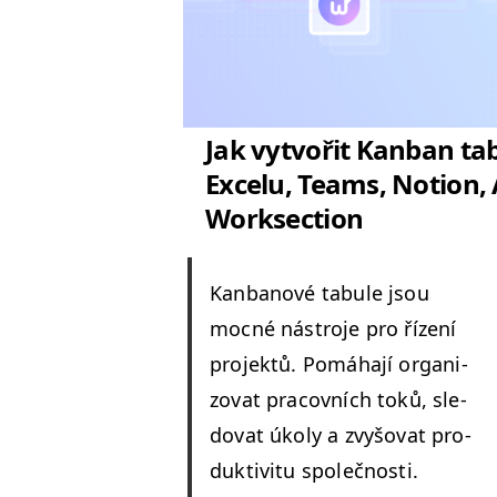
Jak vytvořit Kanban tab
Excelu, Teams, Notion,
Worksection
Kan­banové tab­ule jsou
moc­né nástro­je pro řízení
pro­jek­tů. Pomáha­jí orga­ni­
zo­vat pra­cov­ních toků, sle­
dovat úkoly a zvyšo­vat pro­
duk­tiv­i­tu společnos­ti.