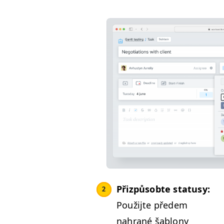
Přizpů­sobte sta­tusy:
Použi­jte pře­dem
nahrané šablony