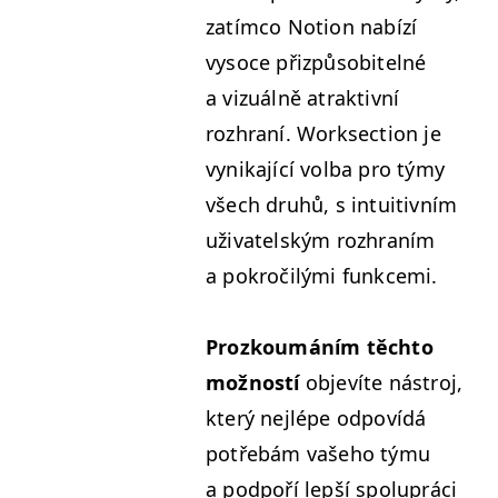
zatím­co Notion nabízí
vysoce přizpů­so­bitel­né
a vizuál­ně atrak­tivní
rozhraní. Work­sec­tion je
vynika­jící vol­ba pro týmy
všech druhů, s intu­itivním
uži­va­tel­ským rozhraním
a pokročilý­mi funkcemi.
Prozk­oumáním těch­to
možnos­tí
objevíte nástroj,
který nejlépe odpovídá
potře­bám vaše­ho týmu
a pod­poří lep­ší spoluprá­ci