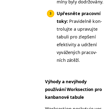
míny byly dodržovány.
Upřes­něte pra­cov­ní
toky:
Pravidel­ně kon­
trolu­jte a upravu­jte
tab­u­li pro zlepšení
efek­tiv­i­ty a udržení
vyvážených pra­cov­
ních zátěží.
Výhody a nevýhody
používání Work­sec­tion pro
kan­banové tabule
Work­sec­tion posky­tu­je ves­