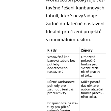
tavěné řešení kan­banových
tab­ulí, které nevyžadu­je
žád­né dodatečné nas­tavení.
Ideál­ní pro řízení pro­jek­tů
s min­imál­ním úsilím.
Kla­dy
Zápory
Ves­tavěná kan­
Omezené
banová tab­ule bez
pokročilé
potře­by
funkce pro
dodatečného
složité tech­
nastavení.
nické pra­cov­
ní toky.
Různé kan­banové
Může postrá­
pohledy pro
dat něk­teré
zjednodušení vaší
autom­a­ti­za­ční
produktivity.
funkce pra­cov­
ního toku.
Přizpů­so­bitel­né sta­
tusy pro přizpů­
sobení různým