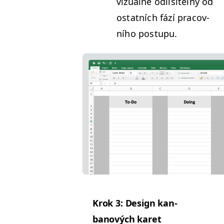
vizuál­ně odlišitel­ný od
ostat­ních fází pra­cov­
ního postupu.
Krok 3: Design kan­
banových karet