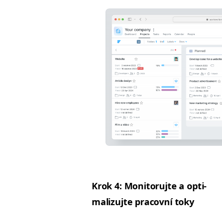
Krok 4: Mon­i­toru­jte a opti­
mal­izu­jte pra­cov­ní toky