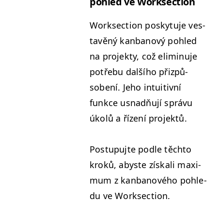
pohled ve Worksection
Work­sec­tion posky­tu­je ves­
tavěný kan­banový pohled
na pro­jek­ty, což elimin­u­je
potře­bu dalšího přizpů­
sobení. Jeho intu­itivní
funkce usnadňu­jí správu
úkolů a řízení projektů.
Pos­tupu­jte podle těch­to
kroků, abyste získali max­i­
mum z kan­banového pohle­
du ve Worksection.