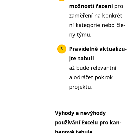
možnos­ti řazení
pro
zaměření na konkrét­
ní kat­e­gorie nebo čle­
ny týmu.
Pravidel­ně aktu­al­izu­
jte tab­u­li
až bude rel­e­vant­ní
a odrážet pokrok
projektu.
Výhody a nevýhody
používání Excelu pro kan­
banové tabule