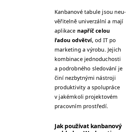
Kan­banové tab­ule jsou neu­
věřitel­ně uni­verzál­ní a mají
aplikace
napříč celou
řadou odvětví,
od
IT
po
mar­ket­ing a výrobu. Jejich
kom­bi­nace jednodu­chosti
a podrob­ného sle­dování je
činí nezbyt­ný­mi nástro­ji
pro­duk­tiv­i­ty a spolupráce
v jakémkoli pro­jek­tovém
pra­cov­ním prostředí.
Jak použí­vat kan­banový