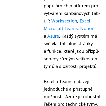
pop­ulárních plat­forem pro
vytváření kan­banových tab­
ulí:
Work­sec­tion
,
Excel
,
Microsoft Teams
,
Notion
a
Azure
. Každý sys­tém má
své vlast­ní sil­né stránky
a funkce, které jsou přizpů­
sobe­ny různým velikostem
týmů a složi­tosti projektů.
Excel a Teams nabíze­jí
jednoduché a přís­tup­né
možnos­ti. Azure je robust­ní
řešení pro tech­nické týmy,