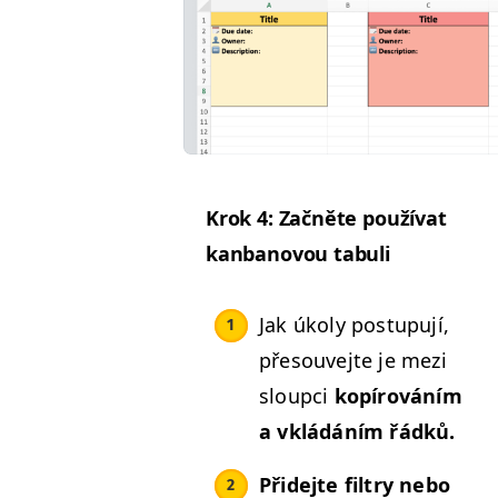
Krok 4: Začněte použí­vat
kan­banovou tabuli
Jak úkoly pos­tupu­jí,
pře­sou­ve­jte je mezi
sloup­ci
kopírováním
a vkládáním řádků.
Přide­jte fil­try nebo