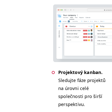
Pro­jek­tový kan­ban.
Sle­du­jte fáze pro­jek­tů
na úrovni celé
společnos­ti pro širší
perspektivu.