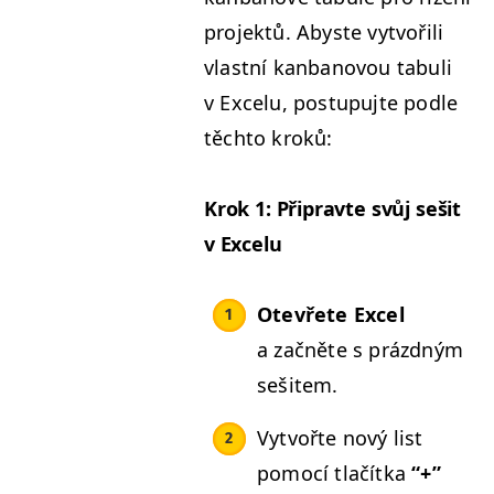
pro­jek­tů. Abyste vytvořili
vlast­ní kan­banovou tab­u­li
v Excelu, pos­tupu­jte podle
těch­to kroků:
Krok 1: Připravte svůj sešit
v Excelu
Otevřete Excel
a začněte s prázd­ným
sešitem.
Vytvořte nový list
pomocí tlačít­ka
“+”