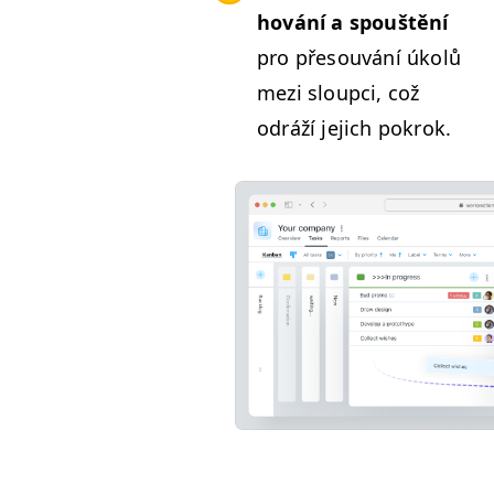
hování a spouštění
pro pře­sou­vání úkolů
mezi sloup­ci, což
odráží jejich pokrok.