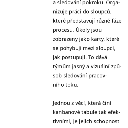
a sle­dování pokroku. Orga­
nizu­je prá­ci do sloupců,
které před­stavu­jí různé fáze
pro­ce­su. Úkoly jsou
zobrazeny jako kar­ty, které
se pohy­bu­jí mezi sloup­ci,
jak pos­tupu­jí. To dává
týmům jas­ný a vizuál­ní způ­
sob sle­dování pra­cov­
ního toku.
Jed­nou z věcí, která činí
kan­banové tab­ule tak efek­
tivní­mi, je jejich schop­nost