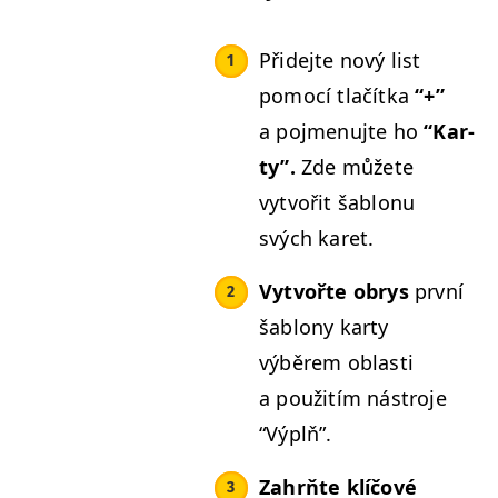
Přide­jte nový list
pomocí tlačít­ka
“+”
a poj­menu­jte ho
“
Kar­
ty”.
Zde můžete
vytvořit šablonu
svých karet.
Vytvořte obrys
první
šablony kar­ty
výběrem oblasti
a použitím nástro­je
“
Výplň”.
Zahrňte klíčové