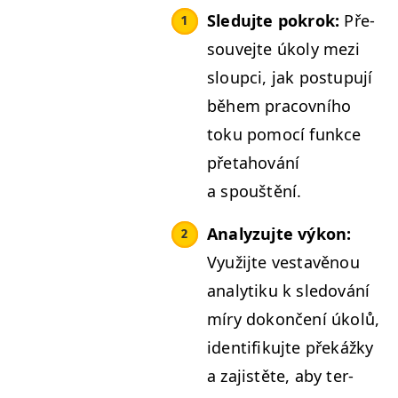
Sle­du­jte pokrok:
Pře­
sou­ve­jte úkoly mezi
sloup­ci, jak pos­tupu­jí
během pra­cov­ního
toku pomocí funkce
pře­ta­hování
a spouštění.
Ana­lyzu­jte výkon:
Využi­jte ves­tavě­nou
ana­lytiku k sle­dování
míry dokončení úkolů,
iden­ti­fiku­jte překážky
a zajistěte, aby ter­