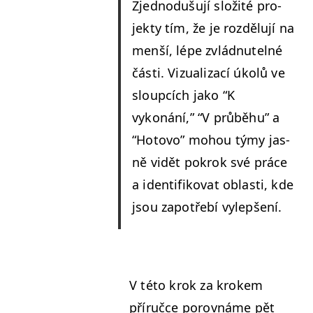
Zjednodušu­jí složité pro­
jek­ty tím, že je rozdělu­jí na
menší, lépe zvlád­nutel­né
části. Vizual­iza­cí úkolů ve
sloupcích jako
“
K
vykonání,”
“
V průběhu” a
“
Hoto­vo” mohou týmy jas­
ně vidět pokrok své práce
a iden­ti­fiko­vat oblasti, kde
jsou zapotře­bí vylepšení.
V této krok za krokem
příručce porovnáme pět