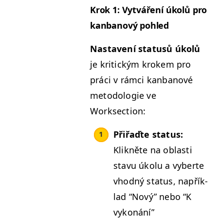
Krok 1: Vytváření úkolů pro
kan­banový pohled
Nas­tavení sta­tusů úkolů
je kri­t­ick­ým krokem pro
prá­ci v rám­ci kan­banové
metodolo­gie ve
Worksection:
Přiřaďte sta­tus:
Klikněte na oblasti
stavu úkolu a vyberte
vhod­ný sta­tus, napřík­
lad
“
Nový” nebo
“
K
vykonání”