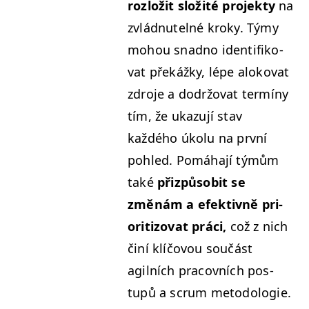
rozložit složité pro­jek­ty
na
zvlád­nutel­né kroky. Týmy
mohou snad­no iden­ti­fiko­
vat překážky, lépe aloko­vat
zdro­je a dodržo­vat ter­míny
tím, že ukazu­jí stav
každého úkolu na první
pohled. Pomáha­jí týmům
také
přizpů­so­bit se
změnám a efek­tivně pri­
or­i­ti­zo­vat prá­ci,
což z nich
činí klíčovou součást
agilních pra­cov­ních pos­
tupů a scrum metodologie.