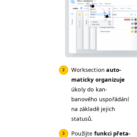
Work­sec­tion
auto­
mat­icky orga­nizu­je
úkoly do kan­
banového uspořádání
na zák­ladě jejich
statusů.
Použi­jte
funkci pře­ta­