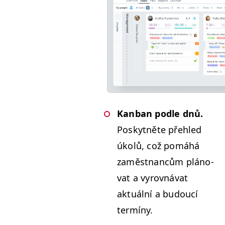
Kan­ban podle dnů.
Poskyt­něte přehled
úkolů, což pomáhá
zaměst­nancům pláno­
vat a vyrovná­vat
aktuál­ní a budoucí
termíny.