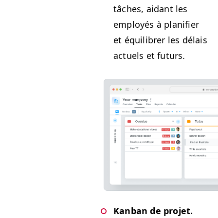
tâch­es, aidant les
employés à plan­i­fi­er
et équili­br­er les délais
actuels et futurs.
Kan­ban de pro­jet.