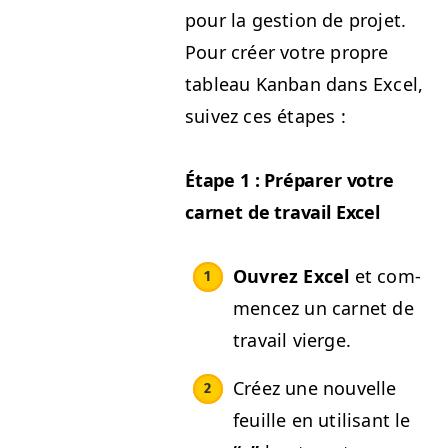
pour la ges­tion de pro­jet.
Pour créer votre pro­pre
tableau Kan­ban dans Excel,
suiv­ez ces étapes :
Étape 1 : Pré­par­er votre
car­net de tra­vail Excel
Ouvrez Excel
et com­
mencez un car­net de
tra­vail vierge.
Créez une nou­velle
feuille en util­isant le