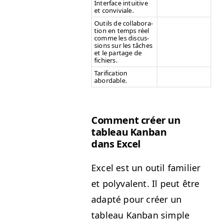
Inter­face intu­itive
et conviviale.
Out­ils de col­lab­o­ra­
tion en temps réel
comme les dis­cus­
sions sur les tâch­es
et le partage de
fichiers.
Tar­i­fi­ca­tion
abordable.
Com­ment créer un
tableau Kan­ban
dans Excel
Excel est un out­il fam­i­li­er
et poly­va­lent. Il peut être
adap­té pour créer un
tableau Kan­ban sim­ple