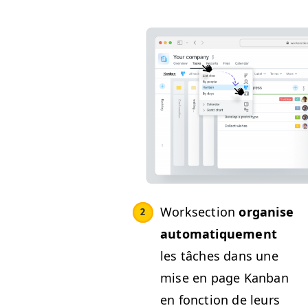
Work­sec­tion
organ­ise
automa­tique­ment
les tâch­es dans une
mise en page Kan­ban
en fonc­tion de leurs