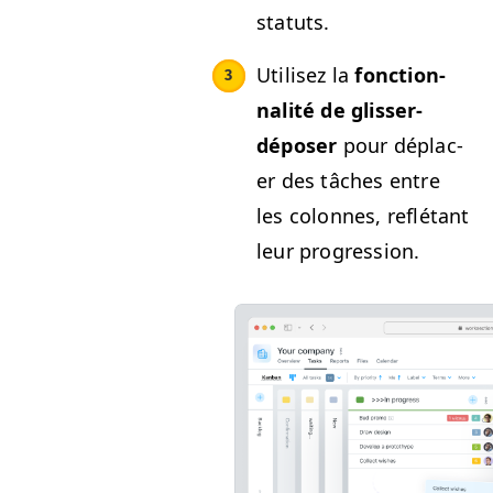
statuts.
Utilisez la
fonc­tion­
nal­ité de gliss­er-
dépos­er
pour déplac­
er des tâch­es entre
les colonnes, reflé­tant
leur progression.