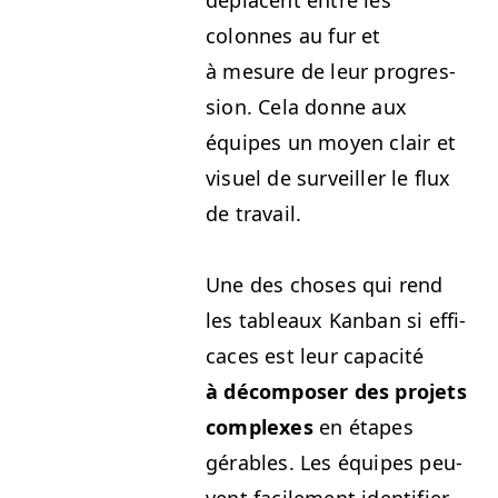
dépla­cent entre les
colonnes au fur et
à mesure de leur pro­gres­
sion. Cela donne aux
équipes un moyen clair et
visuel de sur­veiller le flux
de travail.
Une des choses qui rend
les tableaux Kan­ban si effi­
caces est leur capac­ité
à décom­pos­er des pro­jets
com­plex­es
en étapes
gérables. Les équipes peu­