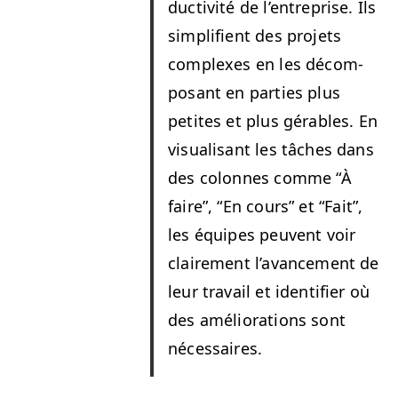
duc­tiv­ité de l’en­tre­prise. Ils
sim­pli­fient des pro­jets
com­plex­es en les décom­
posant en par­ties plus
petites et plus gérables. En
visu­al­isant les tâch­es dans
des colonnes comme
“
À
faire”,
“
En cours” et
“
Fait”,
les équipes peu­vent voir
claire­ment l’a­vance­ment de
leur tra­vail et iden­ti­fi­er où
des amélio­ra­tions sont
nécessaires.