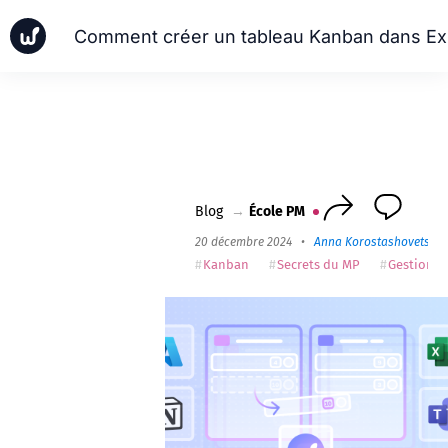
Comm
Actualités
Études de cas
École PM
Worksection Next
Blog
→
École PM
20 décembre 2024
•
Anna Korostashovets
Kanban
Secrets du MP
Gestion d