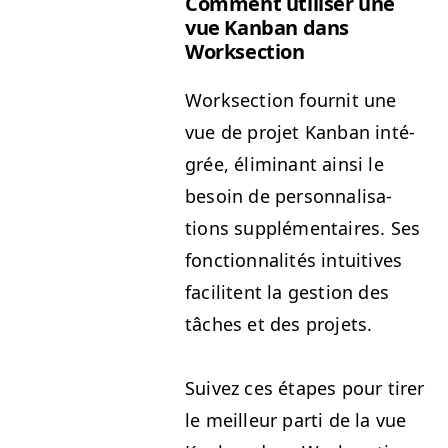
Com­ment utilis­er une
vue Kan­ban dans
Worksection
Work­sec­tion four­nit une
vue de pro­jet Kan­ban inté­
grée, élim­i­nant ain­si le
besoin de per­son­nal­i­sa­
tions sup­plé­men­taires. Ses
fonc­tion­nal­ités intu­itives
facili­tent la ges­tion des
tâch­es et des projets.
Suiv­ez ces étapes pour tir­er
le meilleur par­ti de la vue