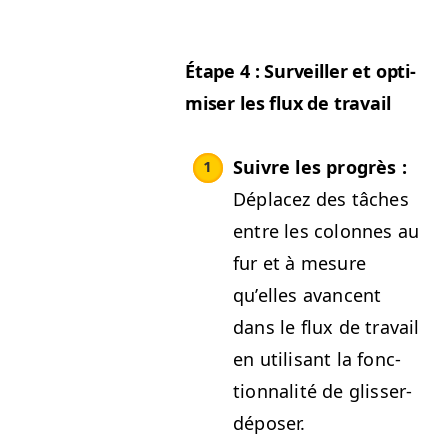
Étape 4 : Sur­veiller et opti­
miser les flux de travail
Suiv­re les pro­grès :
Déplacez des tâch­es
entre les colonnes au
fur et à mesure
qu’elles avan­cent
dans le flux de tra­vail
en util­isant la fonc­
tion­nal­ité de glisser-
déposer.