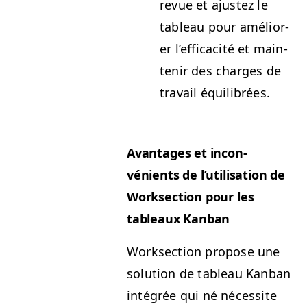
revue et ajustez le
tableau pour amélior­
er l’ef­fi­cac­ité et main­
tenir des charges de
tra­vail équilibrées.
Avan­tages et incon­
vénients de l’u­til­i­sa­tion de
Work­sec­tion pour les
tableaux Kanban
Work­sec­tion pro­pose une
solu­tion de tableau Kan­ban
inté­grée qui né néces­site