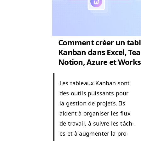
Comment créer un tab
Kanban dans Excel, Te
Notion, Azure et Works
Les tableaux Kan­ban sont
des out­ils puis­sants pour
la ges­tion de pro­jets. Ils
aident à organ­is­er les flux
de tra­vail, à suiv­re les tâch­
es et à aug­menter la pro­