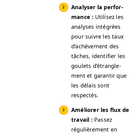
Analyser la per­for­
mance :
Utilisez les
analy­ses inté­grées
pour suiv­re les taux
d’achève­ment des
tâch­es, iden­ti­fi­er les
goulets d’é­tran­gle­
ment et garan­tir que
les délais sont
respectés.
Amélior­er les flux de
tra­vail :
Passez
régulière­ment en