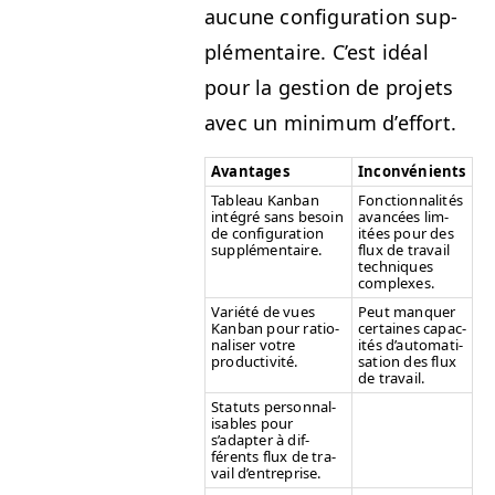
aucune con­fig­u­ra­tion sup­
plé­men­taire. C’est idéal
pour la ges­tion de pro­jets
avec un min­i­mum d’effort.
Avan­tages
Incon­vénients
Tableau Kan­ban
Fonc­tion­nal­ités
inté­gré sans besoin
avancées lim­
de con­fig­u­ra­tion
itées pour des
supplémentaire.
flux de tra­vail
tech­niques
complexes.
Var­iété de vues
Peut man­quer
Kan­ban pour ratio­
cer­taines capac­
nalis­er votre
ités d’au­toma­ti­
productivité.
sa­tion des flux
de travail.
Statuts per­son­nal­
is­ables pour
s’adapter à dif­
férents flux de tra­
vail d’entreprise.