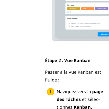
Étape 2 : Vue Kanban
Pass­er à la vue Kan­ban est
fluide :
Nav­iguez vers la
page
des Tâch­es
et sélec­
tion­nez
Kan­ban.