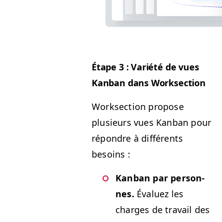
Étape 3 : Var­iété de vues
Kan­ban dans Worksection
Work­sec­tion pro­pose
plusieurs vues Kan­ban pour
répon­dre à dif­férents
besoins :
Kan­ban par per­son­
nes.
Éval­uez les
charges de tra­vail des