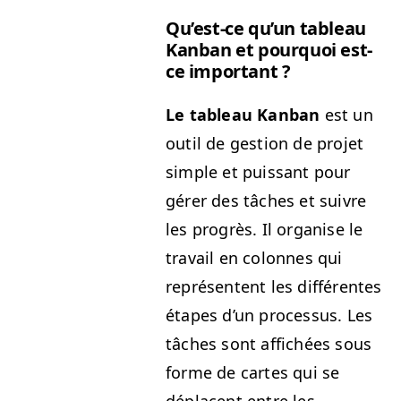
Qu’est-ce qu’un tableau
Kan­ban et pourquoi est-
ce important ?
Le tableau Kan­ban
est un
out­il de ges­tion de pro­jet
sim­ple et puis­sant pour
gér­er des tâch­es et suiv­re
les pro­grès. Il organ­ise le
tra­vail en colonnes qui
représen­tent les dif­férentes
étapes d’un proces­sus. Les
tâch­es sont affichées sous
forme de cartes qui se