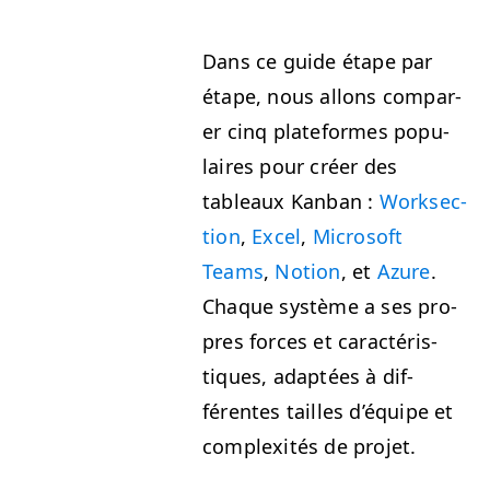
Dans ce guide étape par
étape, nous allons com­par­
er cinq plate­formes pop­u­
laires pour créer des
tableaux Kan­ban :
Work­sec­
tion
,
Excel
,
Microsoft
Teams
,
Notion
, et
Azure
.
Chaque sys­tème a ses pro­
pres forces et car­ac­téris­
tiques, adap­tées à dif­
férentes tailles d’équipe et
com­plex­ités de projet.