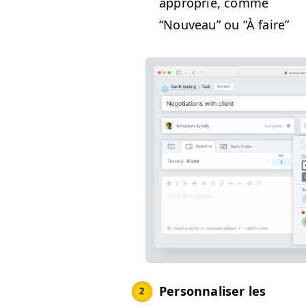
appro­prié, comme
“
Nou­veau” ou
“
À faire”
Per­son­nalis­er les