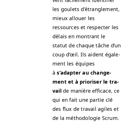
vent facile­ment iden­ti­fi­er
les goulets d’é­tran­gle­ment,
mieux allouer les
ressources et respecter les
délais en mon­trant le
statut de chaque tâche d’un
coup d’œil. Ils aident égale­
ment les équipes
à
s’adapter au change­
ment et à pri­oris­er le tra­
vail
de manière effi­cace, ce
qui en fait une par­tie clé
des flux de tra­vail agiles et
de la méthodolo­gie Scrum.