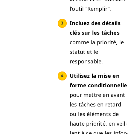
l’outil
“
Rem­plir”.
Incluez des détails
clés sur les tâch­es
comme la pri­or­ité, le
statut et le
responsable.
Utilisez la mise en
forme con­di­tion­nelle
pour met­tre en avant
les tâch­es en retard
ou les élé­ments de
haute pri­or­ité, en veil­
lant à ce que les infor­