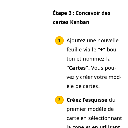
Étape 3 : Con­cevoir des
cartes Kanban
Ajoutez une nou­velle
feuille via le
“+”
bou­
ton et nom­mez-la
“
Cartes”.
Vous pou­
vez y créer votre mod­
èle de cartes.
Créez l’esquisse
du
pre­mier mod­èle de
carte en sélec­tion­nant
la zone et en util­isant