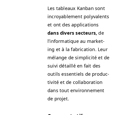
Les tableaux Kan­ban sont
incroy­able­ment poly­va­lents
et ont des appli­ca­tions
dans divers secteurs,
de
l’in­for­ma­tique au mar­ket­
ing et à la fab­ri­ca­tion. Leur
mélange de sim­plic­ité et de
suivi détail­lé en fait des
out­ils essen­tiels de pro­duc­
tiv­ité et de col­lab­o­ra­tion
dans tout envi­ron­nement
de projet.