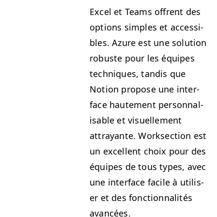
Excel et Teams offrent des
options sim­ples et acces­si­
bles. Azure est une solu­tion
robuste pour les équipes
tech­niques, tan­dis que
Notion pro­pose une inter­
face haute­ment per­son­nal­
is­able et visuelle­ment
attrayante. Work­sec­tion est
un excel­lent choix pour des
équipes de tous types, avec
une inter­face facile à utilis­
er et des fonc­tion­nal­ités
avancées.