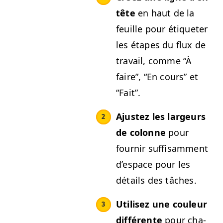
tête
en haut de la
feuille pour éti­queter
les étapes du flux de
tra­vail, comme
“
À
faire”,
“
En cours” et
“
Fait”.
Ajustez les largeurs
de colonne
pour
fournir suff­isam­ment
d’e­space pour les
détails des tâches.
Utilisez une couleur
dif­férente
pour cha­