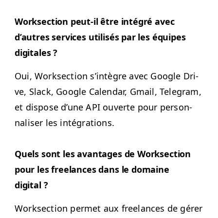
Work­sec­tion peut-il être inté­gré avec
d’autres ser­vices util­isés par les équipes
digitales ?
Oui, Work­sec­tion s’in­tè­gre avec Google Dri­
ve, Slack, Google Cal­en­dar, Gmail, Telegram,
et dis­pose d’une
API
ouverte pour per­son­
nalis­er les intégrations.
Quels sont les avan­tages de Work­sec­tion
pour les free­lances dans le domaine
digital ?
Work­sec­tion per­met aux free­lances de gér­er