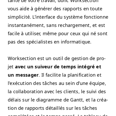
tante de votre tra­vail, donc Work­sec­tion
vous aide à génér­er des rap­ports en toute
sim­plic­ité. L’in­ter­face du sys­tème fonc­tionne
instan­ta­né­ment, sans recharge­ment, et est
facile à utilis­er, même pour ceux qui né sont
pas des spé­cial­istes en informatique.
Work­sec­tion est un out­il de ges­tion de pro­
jet
avec un suiveur de temps inté­gré et
un mes­sager
. Il facilite la plan­i­fi­ca­tion et
l’exé­cu­tion des tâch­es au sein d’une équipe,
la col­lab­o­ra­tion avec les clients, le suivi des
délais sur le dia­gramme de Gantt, et la créa­
tion de rap­ports détail­lés sur les tâch­es