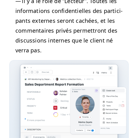
— il y a le rôle de
“
Lecteur”. Toutes les
infor­ma­tions con­fi­den­tielles des par­tic­i­
pants externes seront cachées, et les
com­men­taires privés per­me­t­tront des
dis­cus­sions internes que le client né
ver­ra pas.