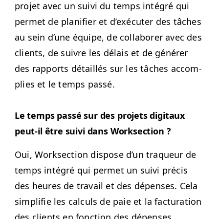
pro­jet avec un suivi du temps inté­gré qui
per­met de plan­i­fi­er et d’exé­cuter des tâch­es
au sein d’une équipe, de col­la­bor­er avec des
clients, de suiv­re les délais et de génér­er
des rap­ports détail­lés sur les tâch­es accom­
plies et le temps passé.
Le temps passé sur des pro­jets dig­i­taux
peut-il être suivi dans Worksection ?
Oui, Work­sec­tion dis­pose d’un traque­ur de
temps inté­gré qui per­met un suivi pré­cis
des heures de tra­vail et des dépens­es. Cela
sim­pli­fie les cal­culs de paie et la fac­tura­tion
des clients en fonc­tion des dépens­es