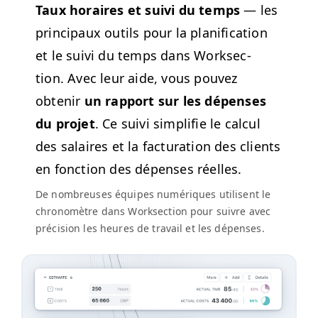
Taux horaires et suivi du temps
— les
prin­ci­paux out­ils pour la plan­i­fi­ca­tion
et le suivi du temps dans Work­sec­
tion.
Avec leur aide,
vous pou­vez
obtenir
un rap­port sur les dépens­es
du pro­jet
. Ce suivi sim­pli­fie le cal­cul
des salaires et la fac­tura­tion des clients
en fonc­tion des dépens­es réelles.
De nom­breuses équipes numériques utilisent le
chronomètre dans Work­sec­tion pour suiv­re avec
pré­ci­sion les heures de tra­vail et les dépenses.