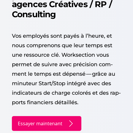
agences Créatives / RP /
Consulting
Vos employés sont payés à l’heure, et
nous com­prenons que leur temps est
une ressource clé. Work­sec­tion vous
per­met de suiv­re avec pré­ci­sion com­
ment le temps est dépen­sé — grâce au
min­u­teur Start/​Stop inté­gré avec des
indi­ca­teurs de charge col­orés et des rap­
ports financiers détaillés.
Essayer maintenant