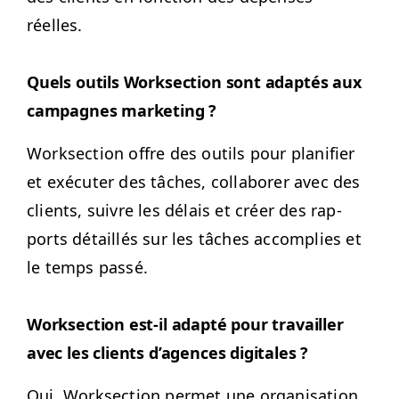
réelles.
Quels out­ils Work­sec­tion sont adap­tés aux
cam­pagnes marketing ?
Work­sec­tion offre des out­ils pour plan­i­fi­er
et exé­cuter des tâch­es, col­la­bor­er avec des
clients, suiv­re les délais et créer des rap­
ports détail­lés sur les tâch­es accom­plies et
le temps passé.
Work­sec­tion est-il adap­té pour tra­vailler
avec les clients d’a­gences digitales ?
Oui, Work­sec­tion per­met une organ­i­sa­tion