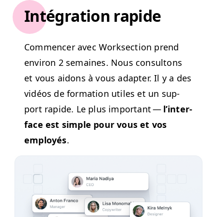
Intégration rapide
Com­mencer avec Work­sec­tion prend
env­i­ron 2 semaines. Nous con­sul­tons
et vous aidons à vous adapter. Il y a des
vidéos de for­ma­tion utiles et un sup­
port rapi­de. Le plus impor­tant —
l’in­ter­
face est sim­ple pour vous et vos
employés
.