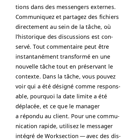
tions dans des mes­sen­gers externes.
Com­mu­niquez et partagez des fichiers
directe­ment au sein de la tâche, où
l’his­torique des dis­cus­sions est con­
servé.
Tout com­men­taire peut être
instan­ta­né­ment trans­for­mé en une
nou­velle tâche tout en préser­vant le
con­texte. Dans la tâche, vous pou­vez
voir qui a été désigné comme respon­s­
able, pourquoi la date lim­ite a été
déplacée, et ce que le man­ag­er
a répon­du au client.
Pour une com­mu­
ni­ca­tion rapi­de, utilisez le mes­sager
inté­gré de Work­sec­tion — avec des dis­