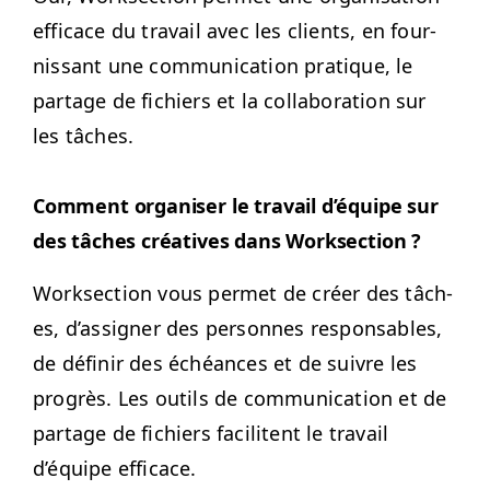
effi­cace du tra­vail avec les clients, en four­
nissant une com­mu­ni­ca­tion pra­tique, le
partage de fichiers et la col­lab­o­ra­tion sur
les tâches.
Com­ment organ­is­er le tra­vail d’équipe sur
des tâch­es créa­tives dans Worksection ?
Work­sec­tion vous per­met de créer des tâch­
es, d’as­sign­er des per­son­nes respon­s­ables,
de définir des échéances et de suiv­re les
pro­grès. Les out­ils de com­mu­ni­ca­tion et de
partage de fichiers facili­tent le tra­vail
d’équipe efficace.