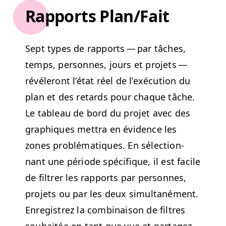
Rapports Plan/Fait
Sept types de rap­ports — par tâch­es,
temps, per­son­nes, jours et pro­jets —
révéleront l’é­tat réel de l’exé­cu­tion du
plan et des retards pour chaque tâche.
Le tableau de bord du pro­jet avec des
graphiques met­tra en évi­dence les
zones prob­lé­ma­tiques. En sélec­tion­
nant une péri­ode spé­ci­fique, il est facile
de fil­tr­er les rap­ports par per­son­nes,
pro­jets ou par les deux simul­tané­ment.
Enreg­istrez la com­bi­nai­son de fil­tres
souhaitée en tant que vue et partagez-