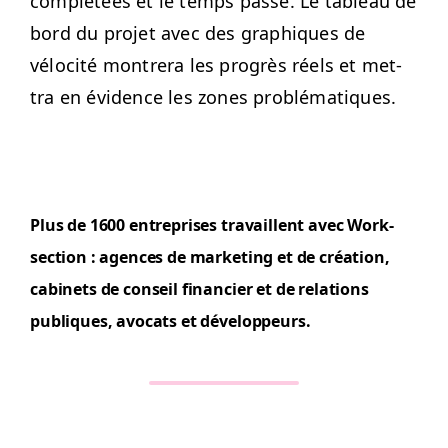
com­plétées et le temps passé. Le tableau de
bord du pro­jet avec des graphiques de
véloc­ité mon­tr­era les pro­grès réels et met­
tra en évi­dence les zones problématiques.
Plus de 1600 entre­pris­es tra­vail­lent avec Work­
sec­tion : agences de mar­ket­ing et de créa­tion,
cab­i­nets de con­seil financier et de rela­tions
publiques, avo­cats et développeurs.