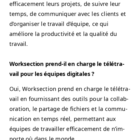
effi­cace­ment leurs pro­jets, de suiv­re leur
temps, de com­mu­ni­quer avec les clients et
d’or­gan­is­er le tra­vail d’équipe, ce qui
améliore la pro­duc­tiv­ité et la qual­ité du
travail.
Work­sec­tion prend-il en charge le télé­tra­
vail pour les équipes digitales ?
Oui, Work­sec­tion prend en charge le télé­tra­
vail en four­nissant des out­ils pour la col­lab­
o­ra­tion, le partage de fichiers et la com­mu­
ni­ca­tion en temps réel, per­me­t­tant aux
équipes de tra­vailler effi­cace­ment de n’im­
porte où dans le monde.