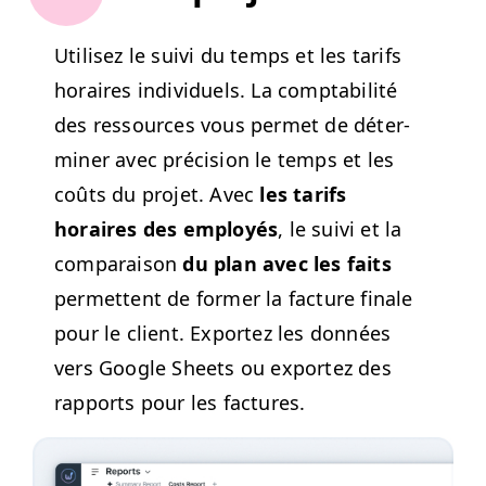
Utilisez le suivi du temps et les tar­ifs
horaires indi­vidu­els. La compt­abil­ité
des ressources vous per­met de déter­
min­er avec pré­ci­sion le temps et les
coûts du pro­jet. Avec
les tar­ifs
horaires des employés
, le suivi et la
com­para­i­son
du plan avec les faits
per­me­t­tent de for­mer la fac­ture finale
pour le client. Exportez les don­nées
vers Google Sheets ou exportez des
rap­ports pour les factures.