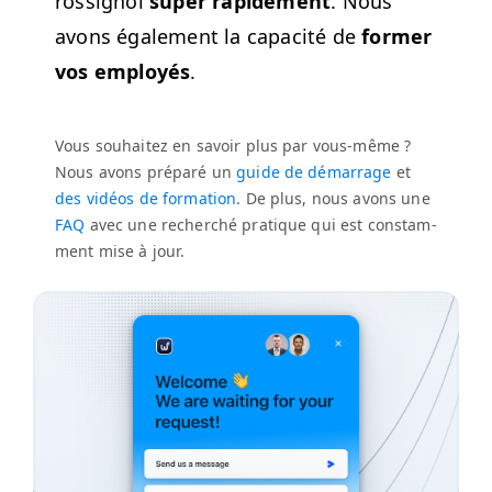
rossig­nol
super rapi­de­ment
. Nous
avons égale­ment la capac­ité de
for­mer
vos employés
.
Vous souhaitez en savoir plus par vous-même ?
Nous avons pré­paré un
guide de démar­rage
et
des vidéos de for­ma­tion
. De plus, nous avons une
FAQ
avec une recher­ché pra­tique qui est con­stam­
ment mise à jour.