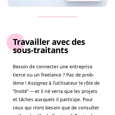
Travailler avec des
sous-traitants
Besoin de con­necter une entre­prise
tierce ou un free­lance ? Pas de prob­
lème ! Assignez à l’u­til­isa­teur le rôle de
“
Invité” — et il né ver­ra que les pro­jets
et tâch­es aux­quels il par­ticipe. Pour
ceux qui n’ont besoin que de con­sul­ter