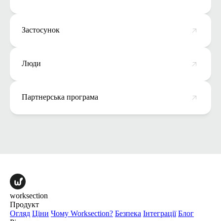
Застосунок
Люди
Партнерська програма
worksection
Продукт
Огляд
Ціни
Чому Worksection?
Безпека
Інтеграції
Блог