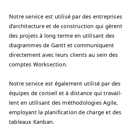
Notre ser­vice est util­isé par des entre­pris­es
d’ar­chi­tec­ture et de con­struc­tion qui gèrent
des pro­jets à long terme en util­isant des
dia­grammes de Gantt et com­mu­niquent
directe­ment avec leurs clients au sein des
comptes Worksection.
Notre ser­vice est égale­ment util­isé par des
équipes de con­seil et à dis­tance qui tra­vail­
lent en util­isant des méthodolo­gies Agile,
employ­ant la plan­i­fi­ca­tion de charge et des
tableaux Kanban.