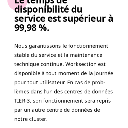
disponibilité du
service est supérieur à
99,98 %.
Nous garan­tis­sons le fonc­tion­nement
sta­ble du ser­vice et la main­te­nance
tech­nique con­tin­ue. Work­sec­tion est
disponible à tout moment de la journée
pour tout util­isa­teur. En cas de prob­
lèmes dans l’un des cen­tres de don­nées
TIER
‑3, son fonc­tion­nement sera repris
par un autre cen­tre de don­nées de
notre cluster.