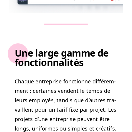
Une large gamme de
fonctionnalités
Chaque entre­prise fonc­tionne dif­férem­
ment : cer­taines vendent le temps de
leurs employés, tan­dis que d’autres tra­
vail­lent pour un tarif fixe par pro­jet. Les
pro­jets d’une entre­prise peu­vent être
longs, uni­formes ou sim­ples et créat­ifs.