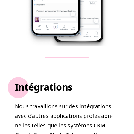
Intégrations
Nous tra­vail­lons sur des inté­gra­tions
avec d’autres appli­ca­tions pro­fes­sion­
nelles telles que les sys­tèmes
CRM
,