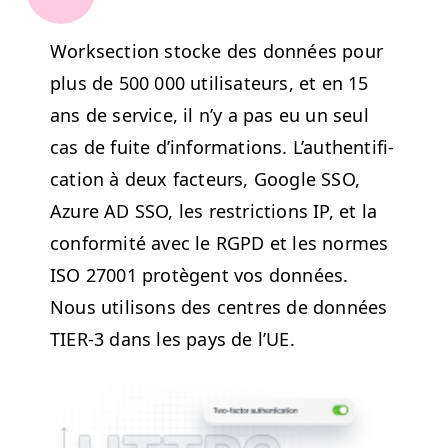
Work­sec­tion stocke des don­nées pour
plus de 500 000 util­isa­teurs, et en 15
ans de ser­vice, il n’y a pas eu un seul
cas de fuite d’in­for­ma­tions.
L’au­then­tifi­
ca­tion à deux fac­teurs, Google
SSO
,
Azure
AD
SSO
, les restric­tions
IP
, et la
con­for­mité avec le
RGPD
et les normes
ISO
27001 pro­tè­gent vos don­nées.
Nous util­isons des cen­tres de don­nées
TIER
‑3 dans les pays de l’UE.