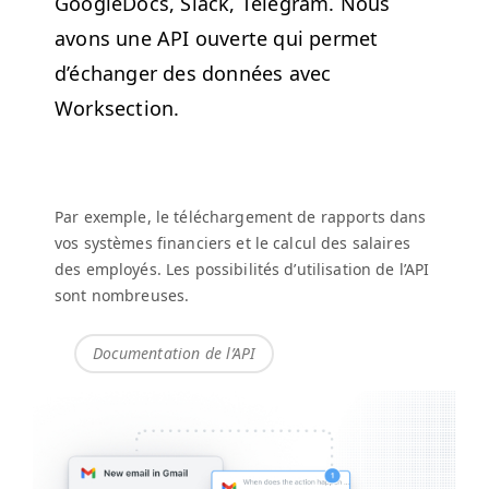
Google­Docs, Slack, Telegram. Nous
avons une
API
ouverte qui per­met
d’échang­er des don­nées avec
Worksection.
Par exem­ple, le télécharge­ment de rap­ports dans
vos sys­tèmes financiers et le cal­cul des salaires
des employés. Les pos­si­bil­ités d’u­til­i­sa­tion de l’API
sont nombreuses.
Doc­u­men­ta­tion de l’API