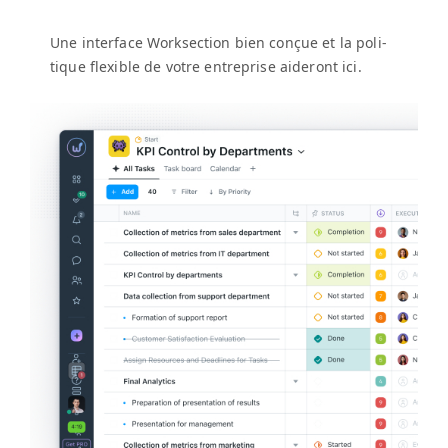
Une inter­face Work­sec­tion bien conçue et la poli­
tique flex­i­ble de votre entre­prise aideront ici.