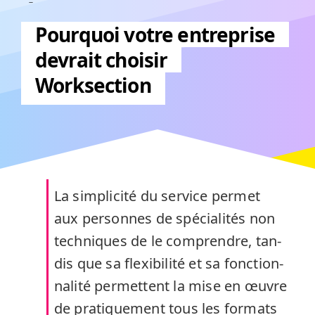
Pourquoi votre entreprise
devrait choisir
Worksection
La sim­plic­ité du ser­vice per­met
aux per­son­nes de spé­cial­ités non
tech­niques de le com­pren­dre, tan­
dis que sa flex­i­bil­ité et sa fonc­tion­
nal­ité per­me­t­tent la mise en œuvre
de pra­tique­ment tous les for­mats