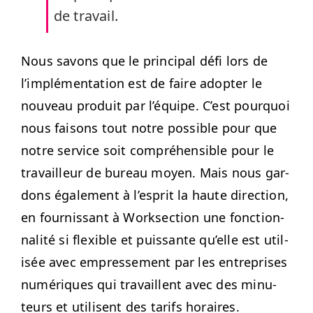
de travail.
Nous savons que le prin­ci­pal défi lors de
l’im­plé­men­ta­tion est de faire adopter le
nou­veau pro­duit par l’équipe. C’est pourquoi
nous faisons tout notre pos­si­ble pour que
notre ser­vice soit com­préhen­si­ble pour le
tra­vailleur de bureau moyen. Mais nous gar­
dons égale­ment à l’e­sprit la haute direc­tion,
en four­nissant à Work­sec­tion une fonc­tion­
nal­ité si flex­i­ble et puis­sante qu’elle est util­
isée avec empresse­ment par les entre­pris­es
numériques qui tra­vail­lent avec des min­u­
teurs et utilisent des tar­ifs horaires.