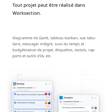
Tout pro­jet peut être réal­isé dans
Worksection.
Dia­gramme de Gantt, tableau Kan­ban, vue tab­u­
laire, mes­sager inté­gré, suivi du temps et
budgéti­sa­tion de pro­jet, éti­quettes, statuts, rap­
ports et out­ils d’IA, etc.