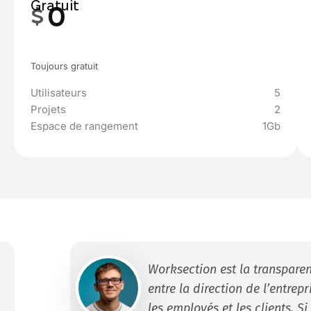
Gratuit
0
$
Jusqu'à 5 sièges
$0
Toujours gratuit
Utilisateurs
5
Projets
2
Espace de rangement
1Gb
Work­sec­tion est la trans­pare
entre la direc­tion de l’en­tre­pr
les employés et les clients. Si