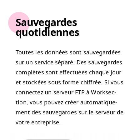
Sauvegardes
quotidiennes
Toutes les don­nées sont sauve­g­ardées
sur un ser­vice séparé. Des sauve­g­ardes
com­plètes sont effec­tuées chaque jour
et stock­ées sous forme chiffrée. Si vous
con­nectez un serveur
FTP
à Work­sec­
tion, vous pou­vez créer automa­tique­
ment des sauve­g­ardes sur le serveur de
votre entreprise.