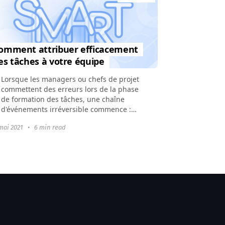
omment attribuer efficacement
es tâches à votre équipe
Lorsque les managers ou chefs de projet
commettent des erreurs lors de la phase
de formation des tâches, une chaîne
d'événements irréversible commence :
l'équipe ou les membres individuels ne
mai 2021
•
6 min read
comprennent...