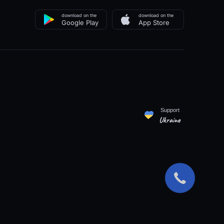
download on the
download on the
Google Play
App Store
Support
Ukraine