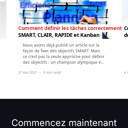
Comment définir les tâches correctement
:
C
SMART, CLAIR, RAPIDE et Kanban
d
Nous avons déjà publié un article sur la
façon de fixer des objectifs SMART. Mais
ce n'est pas la seule approche pour définir
des objectifs : un champion olympique et
le Massachusetts Institute of Technology...
27 mai 2021
•
6 min read
4 
Commencez maintenant