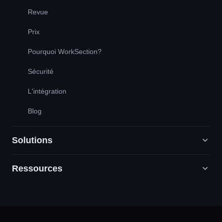
Revue
Prix
Pourquoi WorkSection?
Sécurité
L'intégration
Blog
Solutions
Ressources
Agences de marketing numérique
RP / RH / Création / Conseil
Service de soutien
Entreprises de produits
Base de connaissances