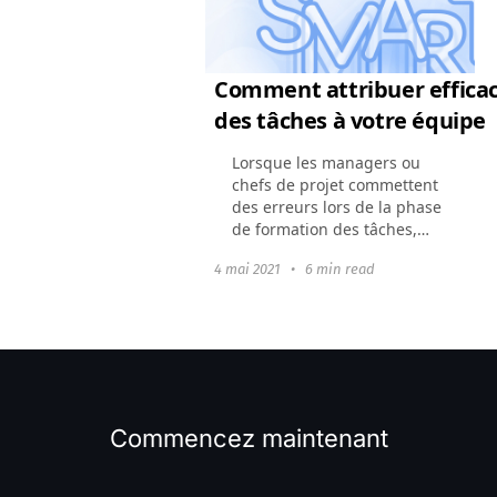
Comment attribuer effic
des tâches à votre équipe
Lorsque les managers ou
chefs de projet commettent
des erreurs lors de la phase
de formation des tâches,
une chaîne d'événements
4 mai 2021
•
6 min read
irréversible commence :
l'équipe ou les membres
individuels ne
comprennent...
Commencez maintenant