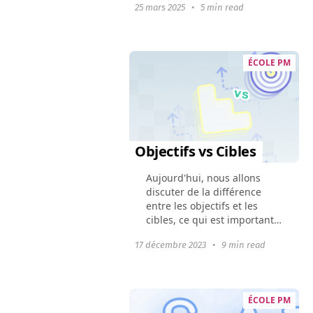
25 mars 2025
•
5 min read
coordonne les campagnes
marketing, l'informatique,
les ressources humaines et
les...
ÉCOLE PM
Objectifs vs Cibles
Aujourd'hui, nous allons
discuter de la différence
entre les objectifs et les
cibles, ce qui est important à
comprendre. Savoir cela
17 décembre 2023
•
9 min read
facilitera la planification de
votre entreprise et l'atteinte
de résultats...
ÉCOLE PM