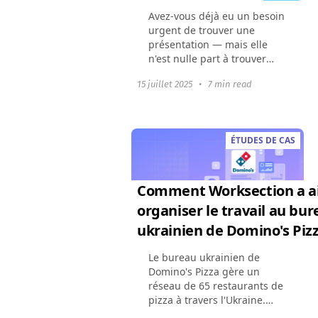
Avez-vous déjà eu un besoin
urgent de trouver une
présentation — mais elle
n'est nulle part à trouver
dans le chat, l'email ou sur
15 juillet 2025
•
7 min read
le disque? Les fichiers de
travail sont éparpillés
partout : dans les...
ÉTUDES DE CAS
Comment Worksection a a
organiser le travail au bu
ukrainien de Domino's Piz
Le bureau ukrainien de
Domino's Pizza gère un
réseau de 65 restaurants de
pizza à travers l'Ukraine.
L'équipe du bureau