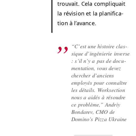
trou­vait. Cela com­pli­quait
la révi­sion et la plan­i­fi­ca­
tion à l’avance.
“
C’est une his­toire clas­
sique d’ingénierie inverse
: s’il n’y a pas de doc­u­
men­ta­tion, vous devez
chercher d’an­ciens
employés pour con­naître
les détails. Work­sec­tion
nous a aidés à résoudre
ce prob­lème,” Andriy
Bon­darev,
CMO
de
Domi­no’s Piz­za Ukraine