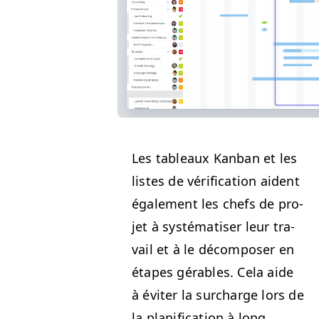
Les tableaux Kan­ban et les
listes de véri­fi­ca­tion aident
égale­ment les chefs de pro­
jet à sys­té­ma­tis­er leur tra­
vail et à le décom­pos­er en
étapes gérables. Cela aide
à éviter la sur­charge lors de
la plan­i­fi­ca­tion à long