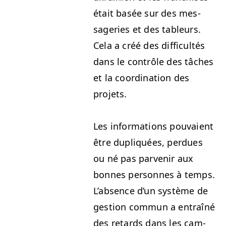
était basée sur des mes­
sageries et des tableurs.
Cela a créé des dif­fi­cultés
dans le con­trôle des tâch­es
et la coor­di­na­tion des
projets.
Les infor­ma­tions pou­vaient
être dupliquées, per­dues
ou né pas par­venir aux
bonnes per­son­nes à temps.
L’ab­sence d’un sys­tème de
ges­tion com­mun a entraîné
des retards dans les cam­