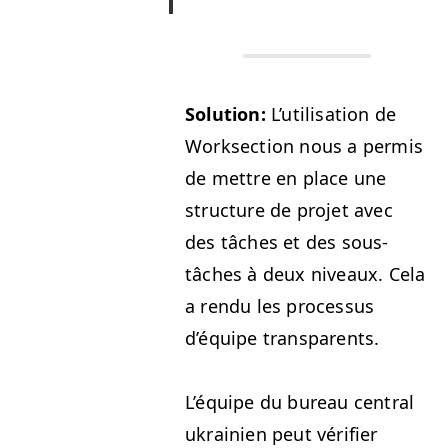
Solu­tion:
L’u­til­i­sa­tion de
Work­sec­tion nous a per­mis
de met­tre en place une
struc­ture de pro­jet avec
des tâch­es et des sous-
tâch­es à deux niveaux. Cela
a ren­du les proces­sus
d’équipe transparents.
L’équipe du bureau cen­tral
ukrainien peut véri­fi­er