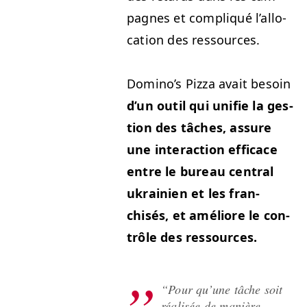
pagnes et com­pliqué l’al­lo­
ca­tion des ressources.
Domi­no’s Piz­za avait besoin
d’un out­il qui uni­fie la ges­
tion des tâch­es, assure
une inter­ac­tion effi­cace
entre le bureau cen­tral
ukrainien et les fran­
chisés, et améliore le con­
trôle des ressources.
“
Pour qu’une tâche soit
réal­isée de manière