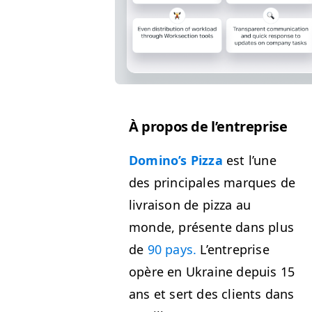
À pro­pos de l’entreprise
Domi­no’s Piz­za
est l’une
des prin­ci­pales mar­ques de
livrai­son de piz­za au
monde, présente dans plus
de
90 pays.
L’en­tre­prise
opère en Ukraine depuis 15
ans et sert des clients dans