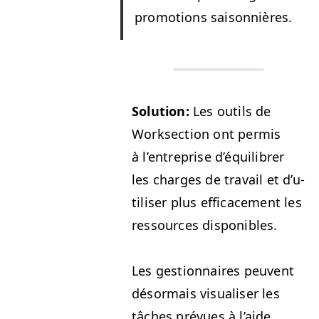
pro­mo­tions saisonnières.
Solu­tion:
Les out­ils de
Work­sec­tion ont per­mis
à l’en­tre­prise d’équili­br­er
les charges de tra­vail et d’u­
tilis­er plus effi­cace­ment les
ressources disponibles.
Les ges­tion­naires peu­vent
désor­mais visu­alis­er les
tâch­es prévues à l’aide