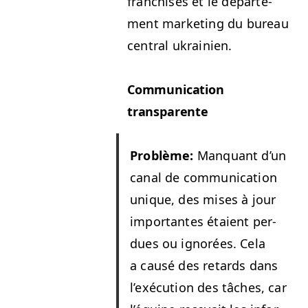
fran­chisés et le départe­
ment mar­ket­ing du bureau
cen­tral ukrainien.
Com­mu­ni­ca­tion
transparente
Prob­lème:
Man­quant d’un
canal de com­mu­ni­ca­tion
unique, des mis­es à jour
impor­tantes étaient per­
dues ou ignorées. Cela
a causé des retards dans
l’exé­cu­tion des tâch­es, car