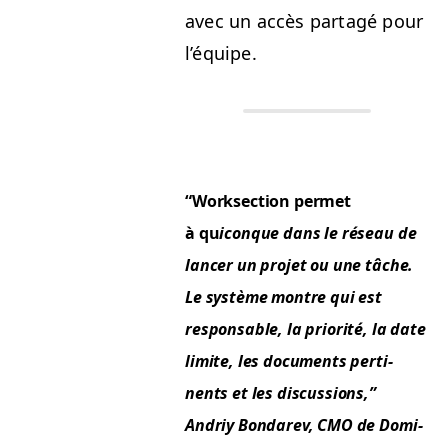
avec un accès partagé pour
l’équipe.
“
Work­sec­tion per­met
à qu
iconque dans le réseau de
lancer un pro­jet ou une tâche.
Le sys­tème mon­tre qui est
respon­s­able, la pri­or­ité, la date
lim­ite, les doc­u­ments per­ti­
nents et les dis­cus­sions,”
Andriy Bon­darev,
CMO
de Domi­