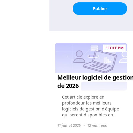
Publier
ÉCOLE PM
Meilleur logiciel de gestio
de 2026
Cet article explore en
profondeur les meilleurs
logiciels de gestion d'équipe
qui seront disponibles en
2024. Il montre comment ces
11 juillet 2026
•
12 min read
outils peuvent changer la
dynamique d'une équipe,