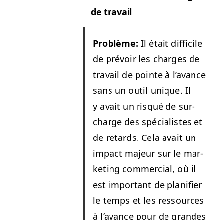
de travail
Prob­lème:
Il était dif­fi­cile
de prévoir les charges de
tra­vail de pointe à l’a­vance
sans un out­il unique. Il
y avait un risqué de sur­
charge des spé­cial­istes et
de retards. Cela avait un
impact majeur sur le mar­
ket­ing com­mer­cial, où il
est impor­tant de plan­i­fi­er
le temps et les ressources
à l’a­vance pour de grandes