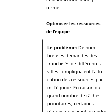
terme.
Opti­miser les ressources
de l’équipe
Le prob­lème:
De nom­
breuses deman­des des
fran­chisés de dif­férentes
villes com­pli­quaient l’al­lo­
ca­tion des ressources par­
mi l’équipe. En rai­son du
grand nom­bre de tâch­es
pri­or­i­taires, cer­taines
régions pou­vaient atten­dre