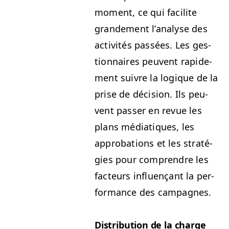
moment, ce qui facilite
grande­ment l’analyse des
activ­ités passées. Les ges­
tion­naires peu­vent rapi­de­
ment suiv­re la logique de la
prise de déci­sion. Ils peu­
vent pass­er en revue les
plans médi­a­tiques, les
appro­ba­tions et les straté­
gies pour com­pren­dre les
fac­teurs influ­ençant la per­
for­mance des campagnes.
Dis­tri­b­u­tion de la charge