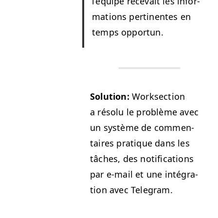
l’équipe rece­vait les infor­
ma­tions per­ti­nentes en
temps opportun.
Solu­tion:
Work­sec­tion
a résolu le prob­lème avec
un sys­tème de com­men­
taires pra­tique dans les
tâch­es, des noti­fi­ca­tions
par e‑mail et une inté­gra­
tion avec Telegram.