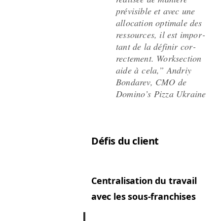
prévis­i­ble et avec une
allo­ca­tion opti­male des
ressources, il est impor­
tant de la définir cor­
recte­ment. Work­sec­tion
aide à cela,” Andriy
Bon­darev,
CMO
de
Domi­no’s Piz­za Ukraine
Défis du client
Cen­tral­i­sa­tion du tra­vail
avec les sous-franchises