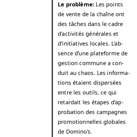
Le prob­lème:
Les points
de vente de la chaîne ont
des tâch­es dans le cadre
d’ac­tiv­ités générales et
d’ini­tia­tives locales. L’ab­
sence d’une plate­forme de
ges­tion com­mune a con­
duit au chaos. Les infor­ma­
tions étaient dis­per­sées
entre les out­ils, ce qui
retar­dait les étapes d’ap­
pro­ba­tion des cam­pagnes
pro­mo­tion­nelles glob­ales
de Domino’s.