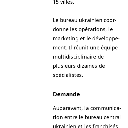
15 villes.
Le bureau ukrainien coor­
donne les opéra­tions, le
mar­ket­ing et le développe­
ment. Il réu­nit une équipe
mul­ti­dis­ci­plinaire de
plusieurs dizaines de
spécialistes.
Demande
Aupar­a­vant, la com­mu­ni­ca­
tion entre le bureau cen­tral
ukrainien et les fran­chisés