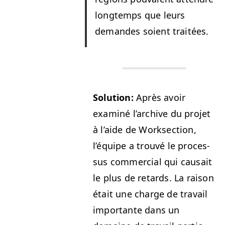
longtemps que leurs
deman­des soient traitées.
Solu­tion:
Après avoir
exam­iné l’archive du pro­jet
à l’aide de Work­sec­tion,
l’équipe a trou­vé le proces­
sus com­mer­cial qui cau­sait
le plus de retards. La rai­son
était une charge de tra­vail
impor­tante dans un