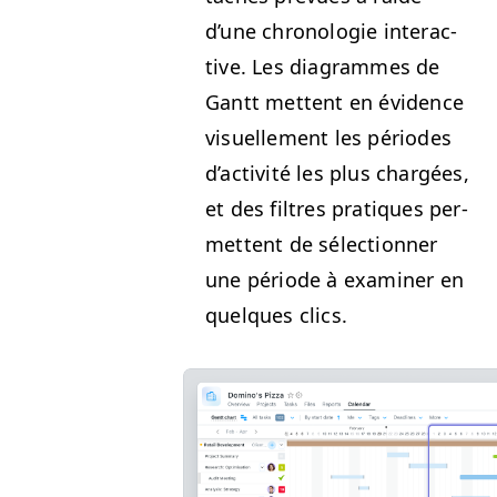
d’une chronolo­gie inter­ac­
tive. Les dia­grammes de
Gantt met­tent en évi­dence
visuelle­ment les péri­odes
d’ac­tiv­ité les plus chargées,
et des fil­tres pra­tiques per­
me­t­tent de sélec­tion­ner
une péri­ode à exam­in­er en
quelques clics.