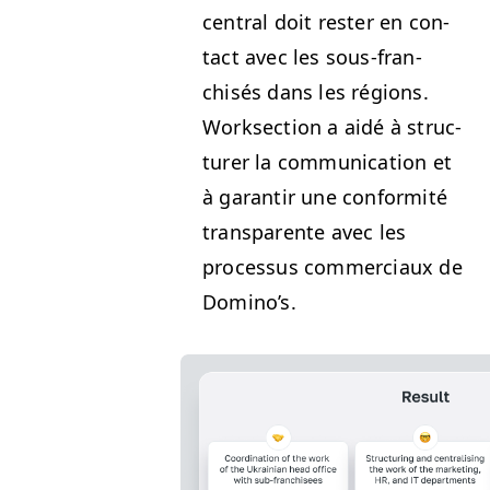
cen­tral doit rester en con­
tact avec les sous-fran­
chisés dans les régions.
Work­sec­tion a aidé à struc­
tur­er la com­mu­ni­ca­tion et
à garan­tir une con­for­mité
trans­par­ente avec les
proces­sus com­mer­ci­aux de
Domino’s.