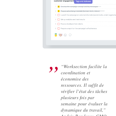
“
Work­sec­tion facilite la
coor­di­na­tion et
économise des
ressources. Il suf­fit de
véri­fi­er l’é­tat des tâch­es
plusieurs fois par
semaine pour éval­uer la
dynamique du tra­vail,”