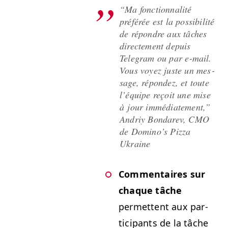
“
Ma fonc­tion­nal­ité
préférée est la pos­si­bil­ité
de répon­dre aux tâch­es
directe­ment depuis
Telegram ou par e‑mail.
Vous voyez juste un mes­
sage, répon­dez, et toute
l’équipe reçoit une mise
à jour immé­di­ate­ment,”
Andriy Bon­darev,
CMO
de Domi­no’s Piz­za
Ukraine
Com­men­taires sur
chaque tâche
per­me­t­tent aux par­
tic­i­pants de la tâche