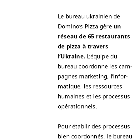
Le bureau ukrainien de
Domi­no’s Piz­za gère
un
réseau de 65 restau­rants
de piz­za à tra­vers
l’Ukraine.
L’équipe du
bureau coor­donne les cam­
pagnes mar­ket­ing, l’in­for­
ma­tique, les ressources
humaines et les proces­sus
opérationnels.
Pour établir des proces­sus
bien coor­don­nés, le bureau