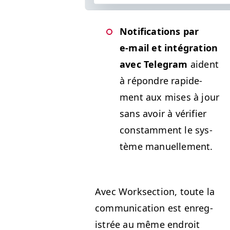
Noti­fi­ca­tions par
e‑mail et inté­gra­tion
avec Telegram
aident
à répon­dre rapi­de­
ment aux mis­es à jour
sans avoir à véri­fi­er
con­stam­ment le sys­
tème manuellement.
Avec Work­sec­tion, toute la
com­mu­ni­ca­tion est enreg­
istrée au même endroit