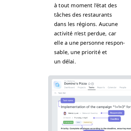
à tout moment l’é­tat des
tâch­es des restau­rants
dans les régions. Aucune
activ­ité n’est per­due, car
elle a une per­son­ne respon­
s­able, une pri­or­ité et
un délai.