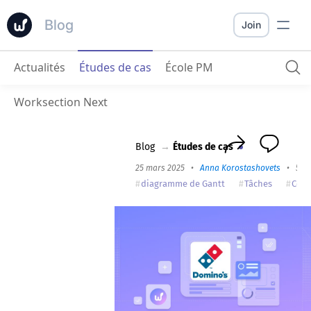
Blog
Join
Actualités
Études de cas
École PM
Comment Worksection a aidé à organiser le travail au bureau ukrainien de Domino's Pizza
Worksection Next
Blog
→
Études de cas
25 mars 2025
•
Anna Korostashovets
•
5 m
diagramme de Gantt
Tâches
Com