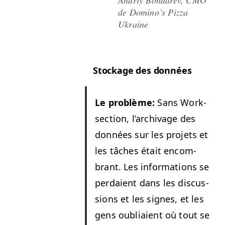
Andriy Bon­darev,
CMO
de Domi­no’s Piz­za
Ukraine
Stock­age des données
Le prob­lème:
Sans Work­
sec­tion, l’archivage des
don­nées sur les pro­jets et
les tâch­es était encom­
brant. Les infor­ma­tions se
per­daient dans les dis­cus­
sions et les signes, et les
gens oubli­aient où tout se