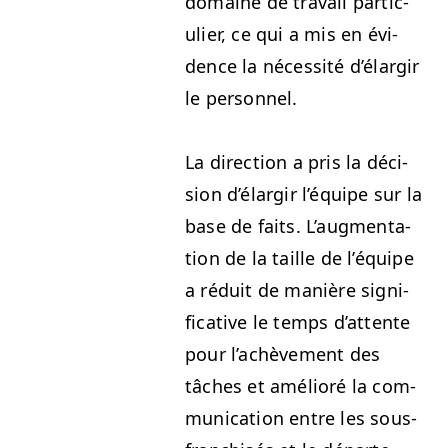
domaine de tra­vail par­ti­c­
uli­er, ce qui a mis en évi­
dence la néces­sité d’élargir
le personnel.
La direc­tion a pris la déci­
sion d’élargir l’équipe sur la
base de faits. L’aug­men­ta­
tion de la taille de l’équipe
a réduit de manière sig­ni­
fica­tive le temps d’at­tente
pour l’achève­ment des
tâch­es et amélioré la com­
mu­ni­ca­tion entre les sous-