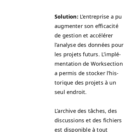
Solu­tion:
L’en­tre­prise a pu
aug­menter son effi­cac­ité
de ges­tion et accélér­er
l’analyse des don­nées pour
les pro­jets futurs. L’im­plé­
men­ta­tion de Work­sec­tion
a per­mis de stock­er l’his­
torique des pro­jets à un
seul endroit.
L’archive des tâch­es, des
dis­cus­sions et des fichiers
est disponible à tout