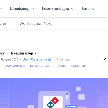
Шешімдер
Көмектесіңдер
Бағасы
ктеп
Worksection Next
 Украиналық офистегі жұмысты ұйымдастыруына қ
лог
→
Іскерлік істер
5 Наурыз 2025
•
Anna Korostashovets
•
5 min read
ант диаграммасы
Тапсырмалар
Пікірлер
Жобалар