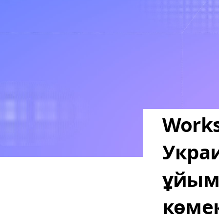
Works
Укра
ұйым
көмек