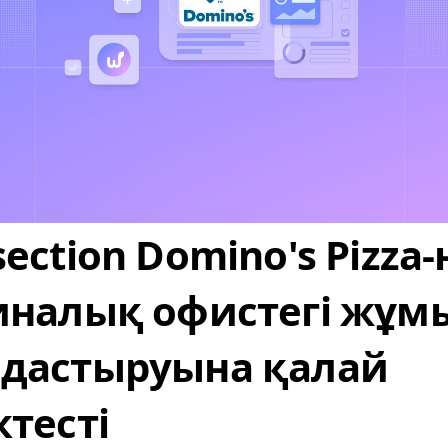
ection Domino's Pizza
иналық офистегі жұм
дастыруына қалай
тесті