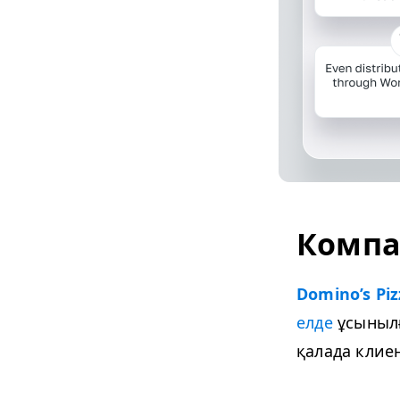
Компа
Domi­no’s Piz
елде
ұсынылғ
қалада клиен