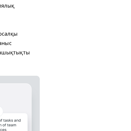
иялық
қосалқы
ланыс
е ашықтықты