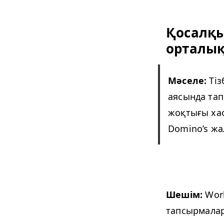
Қосалқы
орталы
Мәселе:
Тіз
аясында та
жоқтығы хао
Domi­no’s ж
Шешім:
Work
тапсырмалар