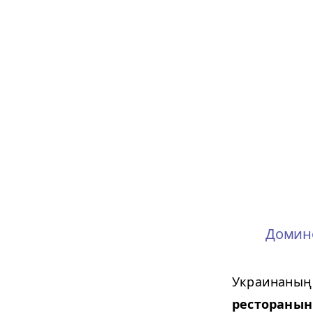
Домин
Украинаның D
ресторанын