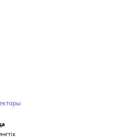
екторы
ца
нгтік