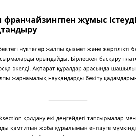
 франчайзингпен жұмыс істеуд
қтандыру
бектегі нүктелер жалпы қызмет және жергілікті 
псырмаларды орындайды. Бірлескен басқару пл
сқа әкелді. Ақпарат құралдар арасында шашылып
алпы жарнамалық науқандарды бекіту қадамдарын 
­sec­tion қолдану екі деңгейдегі тапсырмалар м
ды қамтитын жоба құрылымын енгізуге мүмкіндік