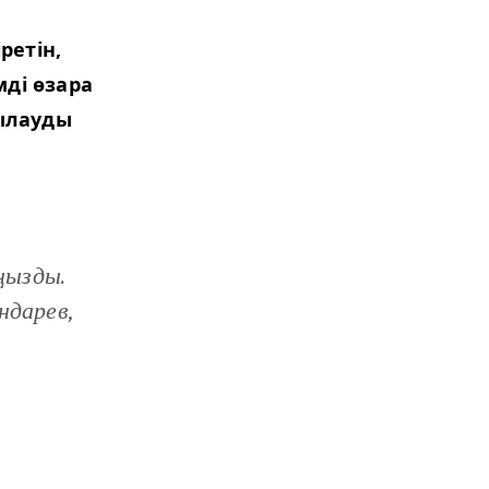
ретін,
ді өзара
қылауды
ңызды.
ондарев,