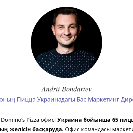
Andrii Bondariev
оның Пицца Украинадағы Бас Маркетинг Дир
omi­no’s Piz­za офисі
Украина бойынша 65 пиц
ың желісін басқаруда.
Офис командасы маркети