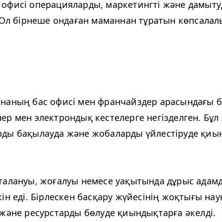
офисі операцияларды, маркетингті және дамыт
. Ол бірнеше ондаған маманнан тұратын көпсала
наның бас офисі мен франчайздер арасындағы 
ер мен электрондық кестелерге негізделген. Бұл
ды бақылауда және жобаларды үйлестіруде қиы
талануы, жоғалуы немесе уақытында дұрыс адам
ін еді. Бірлескен басқару жүйесінің жоқтығы на
 және ресурстарды бөлуде қиындықтарға әкелді.