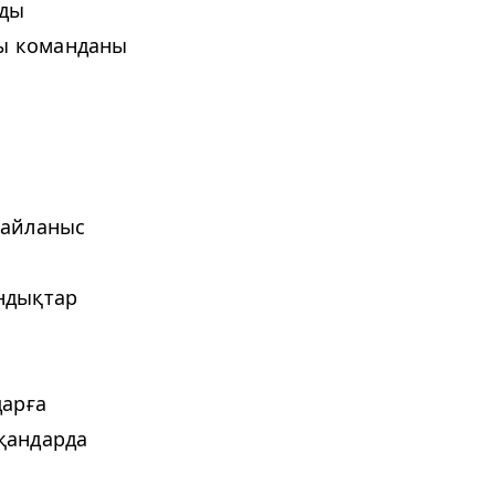
уды
лы команданы
байланыс
ндықтар
дарға
уқандарда