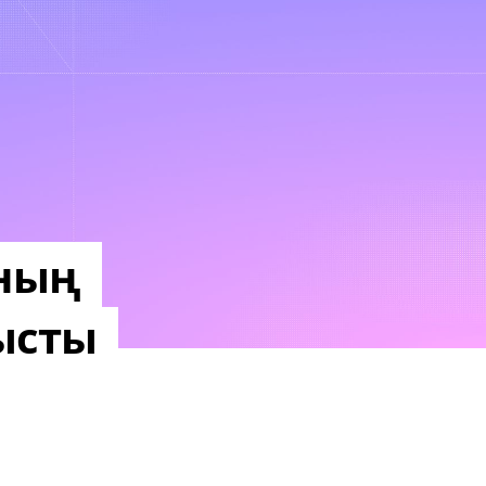
-ның
ысты