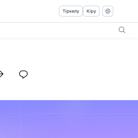
Тіркелу
Кіру
алай көмектесті