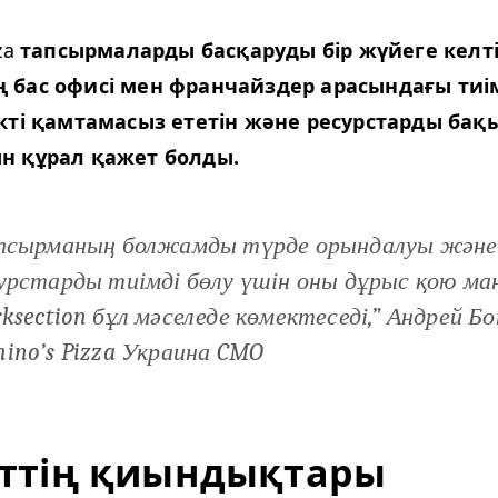
za
тапсырмаларды басқаруды бір жүйеге келті
 бас офисі мен франчайздер арасындағы тиім
ікті қамтамасыз ететін және ресурстарды ба
н құрал қажет болды.
псырманың болжамды түрде орындалуы және
урстарды тиімді бөлу үшін оны дұрыс қою ма
k­sec­tion бұл мәселеде көмектеседі,” Андрей Б
i­no’s Piz­za Украина
CMO
ттің қиындықтары