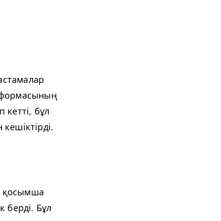
і
бастамалар
атформасының
 кетті, бұл
кешіктірді.
ен қосымша
 берді. Бұл