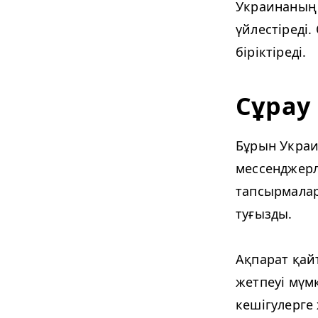
Украинаның 
үйлестіреді
біріктіреді.
Сұрау
Бұрын Украи
мессенджерл
тапсырмалар
туғызды.
Ақпарат қай
жетпеуі мүмк
кешігулерге