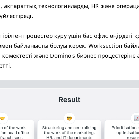
, ақпараттық технологияларды,
HR
және операц
үйлестіреді.
ірілген процестер құру үшін бас офис өңірдегі 
мен байланысты болуы керек. Work­sec­tion бай
көмектесті және Domi­no’s бизнес процестерін
тті.