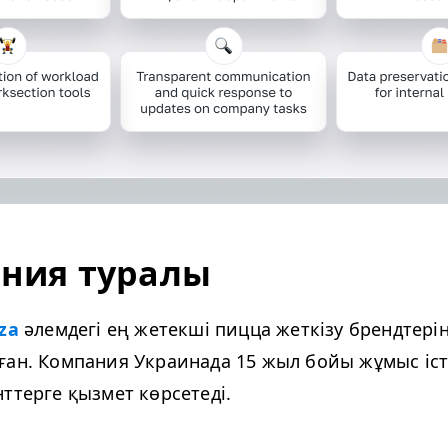
ния туралы
­za
әлемдегі ең жетекші пицца жеткізу брендтерін
ан. Компания Украинада 15 жыл бойы жұмыс іст
ттерге қызмет көрсетеді.