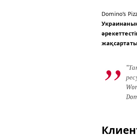
Domi­no’s Piz­
Украинаның
әрекеттест
жақсартаты
“
Та
рес
Wor
Dom
Клиен