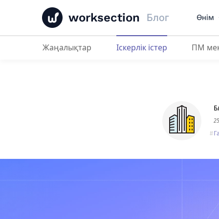
worksection
Блог
Өнім
Жаңалықтар
Іскерлік істер
ПМ ме
Worksection Domino's Pizza-ның
Б
2
Г