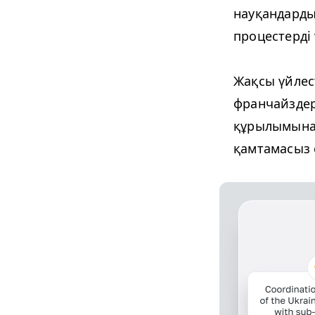
науқандарды
процестерді 
Жақсы үйлест
франчайздер
құрылымына 
қамтамасыз е