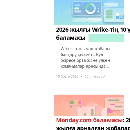
2026 жылғы Wrike-тің 10 
баламасы
Wrike - танымал жобаны
басқару қызметі. Бұл
әсіресе орта және үлкен
командалар арасында
әсіресе сұранысқа ие,
10 Сәуір 2026
•
19 min read
себебі оның икемді жұмыс
ағынының конфигурациясы
мен басқа жүйелермен
интеграциялау мүмкіндігі...
Monday.com баламасы
: 
жылға арналған жобала