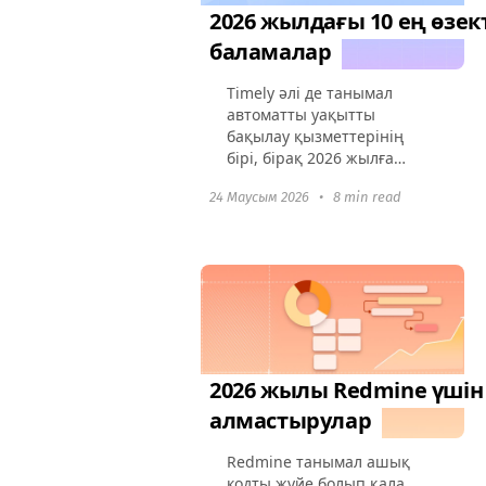
2026 жылдағы 10 ең өзек
баламалар
Timely әлі де танымал
автоматты уақытты
бақылау қызметтерінің
бірі, бірақ 2026 жылға
дейін нарық бірнеше
24 Маусым 2026
•
8 min read
онжылдықтарда әлдеқайда
икемді және, ең бастысы,
қолжетімді нұсқалармен
толығады. Көптеген
пайдаланушылар...
2026 жылы Redmine үшін 
алмастырулар
Redmine танымал ашық
кодты жүйе болып қала