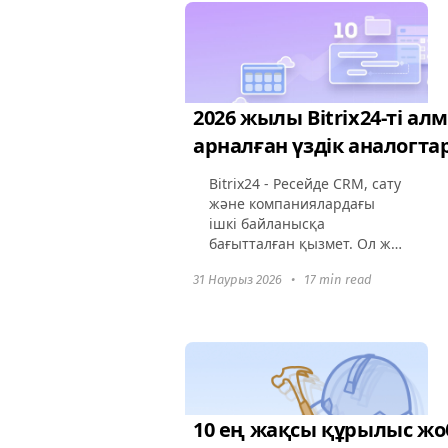
украиналық компаниялар...
2026 жылы Bitrix24-ті ал
арналған үздік аналогта
Bitrix24 - Ресейде CRM, сату
және компаниялардағы
ішкі байланысқа
бағытталған қызмет. Ол жиі
клиенттерді ұстап тұру,
31 Наурыз 2026
•
17 min read
тапсырмалармен жұмыс
жасау және команда ішінде
байланыс орнату үшін
қолданылады. Дегенмен...
10 ең жақсы құрылыс ж