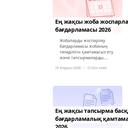
Ең жақсы жоба жоспарл
бағдарламасы 2026
Жобаларды жоспарлау
бағдарламасы жобаның
тиімділігін қамтамасыз ету
және тапсырмаларды,
уақыт шеңберін және
19 Наурыз 2026
•
13 min read
ресурстарды басқару
арқылы уақытында
жеткізуді қамтамасыз ету
үшін маңызды. Бұл мақала
2026...
Ең жақсы тапсырма басқ
бағдарламалық қамтама
2026