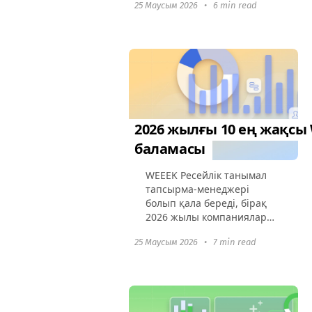
25 Маусым 2026
•
6 min read
пайдаланушылар көбірек
масштабталатын және бай
интеграциялар мен икемді
баға ұсыныстарын іздеп
жатыр. Бұл...
2026 жылғы 10 ең жақсы
баламасы
WEEEK Ресейлік танымал
тапсырма-менеджері
болып қала береді, бірақ
2026 жылы компаниялар
икемді, халықаралық
25 Маусым 2026
•
7 min read
баламаларды іздейді.
Шектеулі интеграциялар,
жергілікті нарыққа назар
аудару және жобалардың...