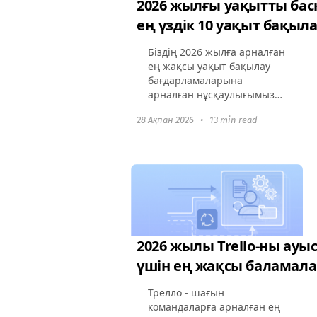
2026 жылғы уақытты бас
ең үздік 10 уақыт бақы
Біздің 2026 жылға арналған
ең жақсы уақыт бақылау
бағдарламаларына
арналған нұсқаулығымызға
кірісейік! Әр бағдарлама
28 Ақпан 2026
•
13 min read
қалай ерекшеленетінін,
олардың қызықты
функционалдары мен
басты пайдаларын
көрсетеміз...
2026 жылы Trello-ны ауы
үшін ең жақсы баламал
Трелло - шағын
командаларға арналған ең