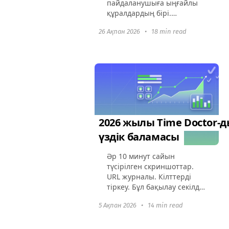
пайдаланушыға ыңғайлы
құралдардың бірі.
Интуитивті канбан
26 Ақпан 2026
•
18 min read
тақталары жұмыс
ағындарын
визуализациялауды
жеңілдетеді. Жобадағы
барлық жұмыс нақты
кезеңдерге бөлінеді...
2026 жылы Time Doctor-д
үздік баламасы
Әр 10 минут сайын
түсірілген скриншоттар.
URL журналы. Кілттерді
тіркеу. Бұл бақылау секілді,
басқару емес — солай ма?
5 Ақпан 2026
•
14 min read
Time Doctor өнімділік
мониторингі бар алғашқы
шын мәніндегі уақыт