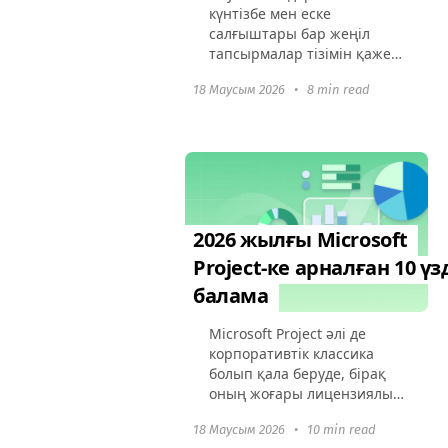
күнтізбе мен еске
салғыштары бар жеңіл
тапсырмалар тізімін қажет
ететін адамдар үшін
18 Маусым 2026
•
8 min read
"алғашқы аялдама" болып
қала берді. Дегенмен, 2026
жылға қарай нарық өсті:
пайдаланушылар
кроссплатформалық...
2026 жылғы Microsoft
Project-ке арналған 10 үз
балама
Microsoft Project әлі де
корпоративтік классика
болып қала беруде, бірақ
оның жоғары лицензиялық
құны, үйренудің
18 Маусым 2026
•
10 min read
қиындықтары және ұзақ