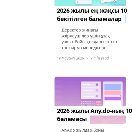
2026 жылы ең жақсы 10
бекітілген баламалар
Деректер жинағы
әзірлеушілер үшін ұзақ
уақыт бойы қолданылатын
тапсырма менеджері
болды: ол тақталар, қате
19 Маусым 2026
•
9 min read
бақылау, уики және негізгі
Git репозиторийін
ұсынады. Дегенмен, соңғы
екі-үш жылда нарық
жылдамдады...
2026 жылы Any.do-ның 10
баламасы
Any.do жылдар бойы