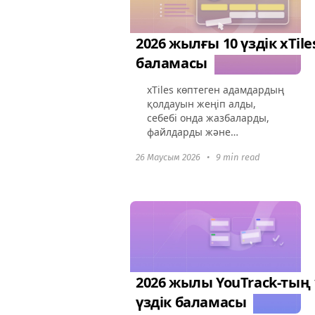
2026 жылғы 10 үздік xTile
баламасы
xTiles көптеген адамдардың
қолдауын жеңіп алды,
себебі онда жазбаларды,
файлдарды және
сілтемелерді бекітуге
26 Маусым 2026
•
9 min read
болатын икемді “доска” бар.
Бірақ жоба өскен сайын,
оның шектеулері
айқындала бастайды:
беткейлік...
2026 жылы YouTrack-тың 
үздік баламасы