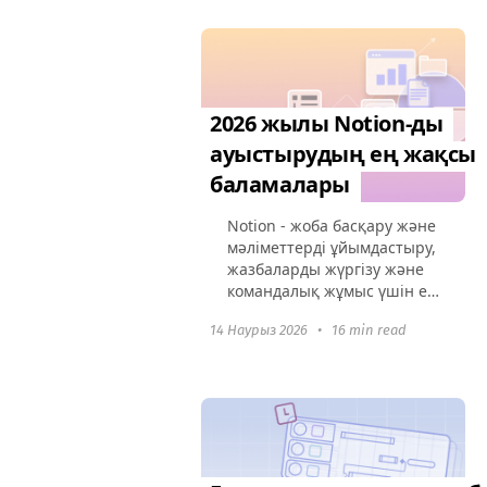
2026 жылы Notion-ды
ауыстырудың ең жақсы
баламалары
Notion - жоба басқару және
мәліметтерді ұйымдастыру,
жазбаларды жүргізу және
командалық жұмыс үшін ең
жақсы құралдардың бірі.
14 Наурыз 2026
•
16 min read
Сервер жазбалар алуға,
деректер қорын жүргізуге
және контентпен
ынтымақтастық...