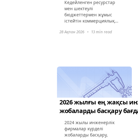
Кедейленген ресурстар
мен шектеулі
бюджеттермен жұмыс
істейтін коммерциялық
емес ұйымдар үшін тиімді
28 Ақпан 2026
•
13 min read
жобаларды басқару сәттілік
үшін аса маңызды.
Жобаларды басқару
бағдарламасы
коммерциялық емес
ұйымдарға...
2026 жылғы ең жақсы ин
жобаларды басқару бағ
2024 жылы инженерлік
фирмалар күрделі
жобаларды басқару,