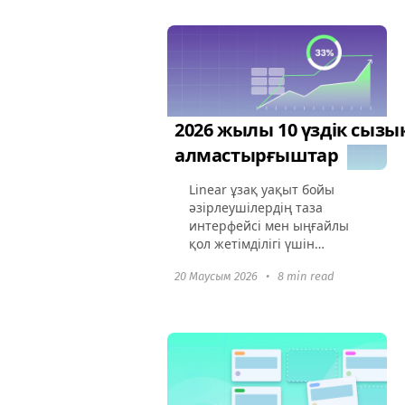
және сценарийді өзгерту
қажеттілігін лайықты...
2026 жылы 10 үздік сыз
алмастырғыштар
Linear ұзақ уақыт бойы
әзірлеушілердің таза
интерфейсі мен ыңғайлы
қол жетімділігі үшін
ұнататын, жылдам, таза
20 Маусым 2026
•
8 min read
мәселе трекері ретінде
беделге ие болды.
Дегенмен, 2026 жылға
қарай көптеген
командаларға...