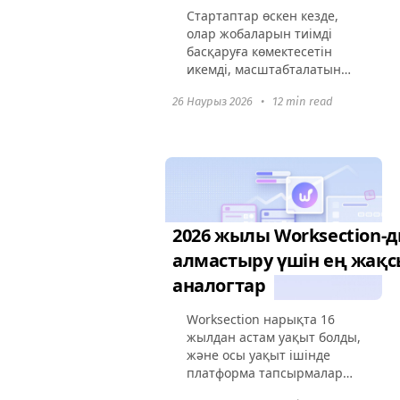
Стартаптар өскен кезде,
олар жобаларын тиімді
басқаруға көмектесетін
икемді, масштабталатын
және экономикалық
26 Наурыз 2026
•
12 min read
жағынан тиімді
бағдарламалық
қамтамасыз етуді қажет
етеді. Бұл нұсқада, 2026
жылдағы стартаптар...
2026 жылы Worksection-
алмастыру үшін ең жақ
аналогтар
Worksection нарықта 16
жылдан астам уақыт болды,
және осы уақыт ішінде
платформа тапсырмалар
мен жобаларды