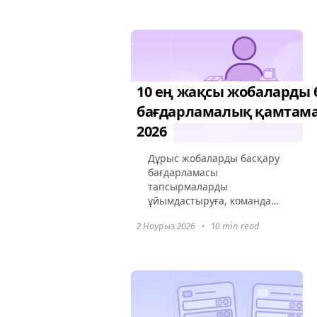
арналған. Бұл нұсқаулық
жұмыс ағындарын үдету
және бөгеттерді жою...
10 ең жақсы жобаларды 
бағдарламалық қамтама
2026
Дұрыс жобаларды басқару
бағдарламасы
тапсырмаларды
ұйымдастыруға, команда
арасында
2 Наурыз 2026
•
10 min read
ынтымақтастықты
арттыруға және
жобалардың мерзімінде
және бюджет шегінде
орындалуын қамтамасыз
етуге көмектеседі. Бұл...