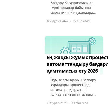
басқару бағдарламасы әр
түрлі арналар бойынша
маркетингтік науқандарды
үйлестіру, бақылау және
12 Наурыз 2026
•
12 min read
оңтайландыруда басты рөл
атқарады. Бұл құралдар
маркетинг топтарына
жұмыс ағындарын
оңтайландыруға...
Ең жақсы жұмыс процест
автоматтандыру бағдар
қамтамасыз ету 2026
Жұмыс ағындарын басқару
құралдары процестерді
автоматтандыру, топ
ішіндегі ынтымақтастықты
арттыру және жалпы
3 Наурыз 2026
•
13 min read
өнімділікті жақсарту үшін