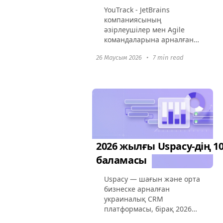
YouTrack - JetBrains
компаниясының
әзірлеушілер мен Agile
командаларына арналған
танымал мәселе және қате
26 Маусым 2026
•
7 min read
бақылаушы. Дегенмен,
2026 жылы нарықта
интуитивті, визуалды
немесе бөлім аралық
платформалардың...
2026 жылғы Uspacy-дің 10
баламасы
Uspacy — шағын және орта
бизнеске арналған
украиналық CRM
платформасы, бірақ 2026
жылы көптеген