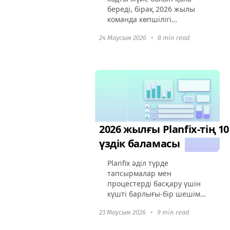
береді, бірақ 2026 жылы
команда көпшілігі
заманауи, визуалды
24 Маусым 2026
•
8 min read
шешімдерді таңдауды
қалайды. Оның ескі
интерфейсі, қолмен
плагиндерді орнату
қажеттілігі, және
стандартты...
2026 жылғы Planfix-тің 10
үздік баламасы
Planfix әділ түрде
тапсырмалар мен
процестерді басқару үшін
күшті барлығы-бір шешім
болып саналады, бірақ
23 Маусым 2026
•
9 min read
барлық компаниялар оның
бағасы, күрделі интерфейсі