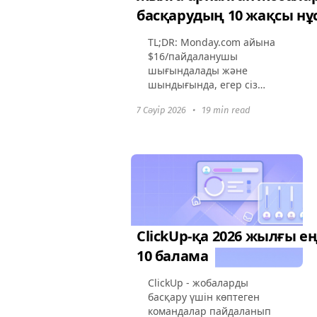
басқарудың 10 жақсы нұ
TL;DR: Monday.com айына
$16/пайдаланушы
шығындалады және
шындығында, егер сіз
шағын топ болсаңыз, тез
7 Сәуір 2026
•
19 min read
артықшылықтарға зиян
келтіреді. Мен үш айдың
ішінде 10 баламаны сынап
көрдім - біреуі 56% арзан,
екіншісі...
ClickUp-қа 2026 жылғы е
10 балама
ClickUp - жобаларды
басқару үшін көптеген
командалар пайдаланып