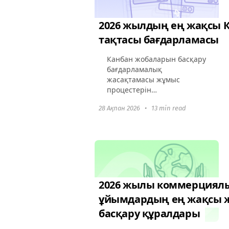
2026 жылдың ең жақсы 
тақтасы бағдарламасы
Канбан жобаларын басқару
бағдарламалық
жасақтамасы жұмыс
процестерін
оңтайландыруды,
28 Ақпан 2026
•
13 min read
тапсырмалардың көрінуін
арттыруды және өнімділікті
жоғарлату үшін ұйымдар
үшін өте қажет. Бұл
құралдар жұмысын
визуалды...
2026 жылы коммерциял
ұйымдардың ең жақсы 
басқару құралдары