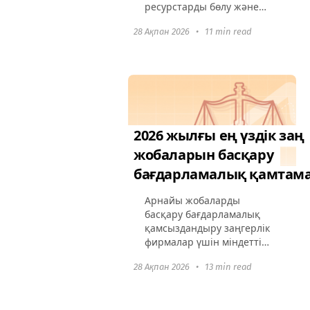
ресурстарды бөлу және
тығыз мерзімді орындау
28 Ақпан 2026
•
11 min read
үшін мықты жобаларды
басқару құралдарын талап
етеді. Дұрыс жобаларды
басқару бағдарламасы
инженерлік...
2026 жылғы ең үздік заң
жобаларын басқару
бағдарламалық қамтама
Арнайы жобаларды
басқару бағдарламалық
қамсыздандыру заңгерлік
фирмалар үшін міндетті
болды. Заңгерлік
28 Ақпан 2026
•
13 min read
практикалар бұл
құралдарды іс басқаруды
жеңілдету, заңнамалық