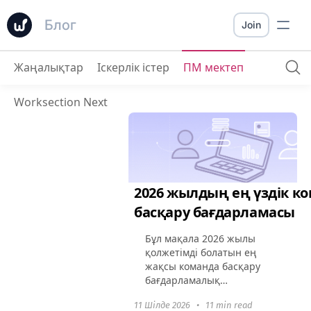
Блог
Join
Жаңалықтар
Іскерлік істер
ПМ мектеп
Worksection Next
2026 жылдың ең үздік к
басқару бағдарламасы
Бұл мақала 2026 жылы
қолжетімді болатын ең
жақсы команда басқару
бағдарламалық
қамтамасыз етуі туралы
11 Шілде 2026
•
11 min read
терең зерттеу жүргізеді.