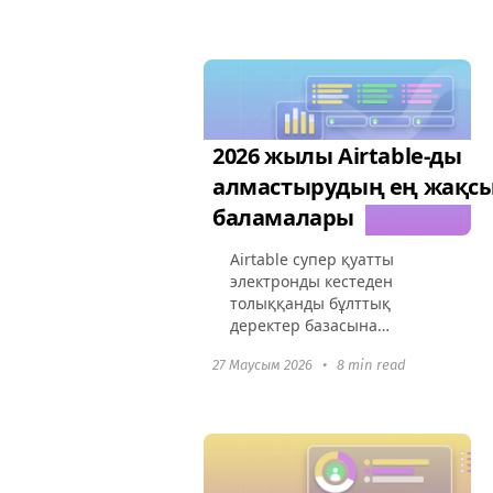
Бұл құралдардың команда
динамикасын қалай
өзгертіп,
ынтымақтастықты
жақсартатынын...
2026 жылы Airtable-ды
алмастырудың ең жақс
баламалары
Airtable супер қуатты
электронды кестеден
толыққанды бұлттық
деректер базасына
айналды, бірақ оның
27 Маусым 2026
•
8 min read
кеңейтілген
функционалдығы
бағаларды көтерді.
Көптеген компаниялар
қазір артық жүктелген
интерфейс, рөлге...