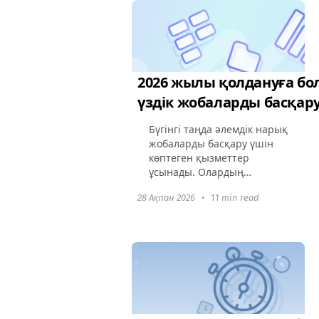
стандарттарға сәйкестікті
қамтамасыз...
2026 жылы қолдануға бо
үздік жобаларды басқар
Бүгінгі таңда әлемдік нарық
жобаларды басқару үшін
көптеген қызметтер
ұсынады. Олардың
әрқайсысының өзіне тән
28 Ақпан 2026
•
11 min read
ерекшеліктері мен
артықшылықтары бар,
олар жұмыс барысын
тиімді қадағалауға және
ресурстарды...