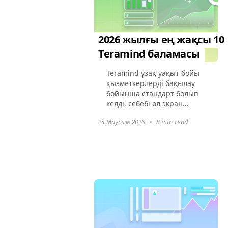
2026 жылғы ең жақсы 10
Teramind баламасы
Teramind ұзақ уақыт бойы
қызметкерлерді бақылау
бойынша стандарт болып
келді, себебі ол экран
жазбаларын, бұзушылық
24 Маусым 2026
•
8 min read
хабарламаларын және
терең өнімділік
талдауларын біріктіреді.
Алайда 2026 жылы
көптеген...