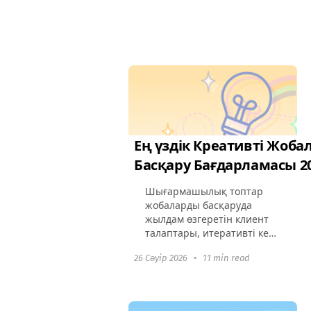
енгізу уақыты
компанияларды
альтернативтерді іздеуге
мәжбүрлейді...
Ең үздік Креативті Жоб
Басқару Бағдарламасы 2
Шығармашылық топтар
жобаларды басқаруда
жылдам өзгеретін клиент
талаптары, итеративті кері
байланыс процестері және
26 Сәуір 2026
•
11 min read
тығыз мерзімдер сияқты
ерекше қиындықтарға
кездеседі. Шығармашылық
жобаларды басқару...