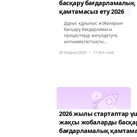
басқару бағдарламалық
қамтамасыз ету 2026
Дұрыс құрылыс жобаларын
басқару бағдарламасы
процестерді жеңілдетуге,
ынтымақтастықты
арттыруға және
28 Наурыз 2026
•
11 min read
жобалардың уақытында
және бюджетте аяқталуын
қамтамасыз етуге мүмкіндік
береді. Бұл мақалада 2024
жылы...
2026 жылы стартаптар ү
жақсы жобаларды басқа
бағдарламалық қамтама