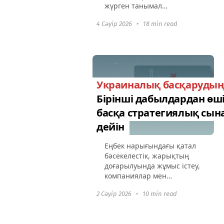
жүрген танымал
тапсырмалар менеджері.
4 Сәуір 2026
•
18 min read
Бұл тапсырмаларды жасау
мен процестерді Гант
кестелері мен канбан
тақталары арқылы
бейнелеуден бастап...
Украиналық басқарудың
Бірінші дабылдардан өш
басқа стратегиялық сын
дейін
Еңбек нарығындағы қатал
бәсекелестік, жарықтың
доғарылуында жұмыс істеу,
компаниялар мен
қызметкерлердің кең
2 Сәуір 2026
•
10 min read
көлемде көшіп-қонуы,
жұмыс процесін тұрақсыз
жағдайларға бейімдеу – бұл