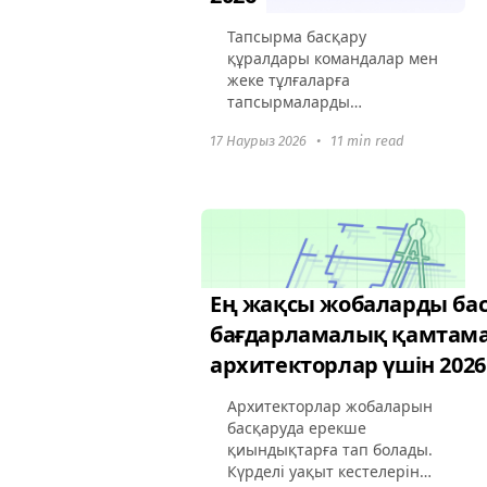
Тапсырма басқару
құралдары командалар мен
жеке тұлғаларға
тапсырмаларды
ұйымдастыруға, өнімділікті
17 Наурыз 2026
•
11 min read
арттыруға көмектеседі.
Технологиядағы жаңа
жетістіктерімен, бұл
құралдар негізінен тек
қарапайым тапсырма...
Ең жақсы жобаларды ба
бағдарламалық қамтама
архитекторлар үшін 202
Архитекторлар жобаларын
басқаруда ерекше
қиындықтарға тап болады.
Күрделі уақыт кестелерін