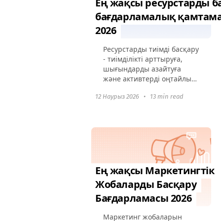
Ең жақсы ресурстарды б
бағдарламалық қамтама
2026
Ресурстарды тиімді басқару
- тиімділікті арттыруға,
шығындарды азайтуға
және активтерді оңтайлы
пайдалануға тырысатын
12 Наурыз 2026
•
13 min read
ұйымдар үшін басымдық
болып табылады. Адам
ресурстары, бюджеттер
немесе уақыт болсын...
Ең жақсы Маркетингтік
Жобаларды Басқару
Бағдарламасы 2026
Маркетинг жобаларын