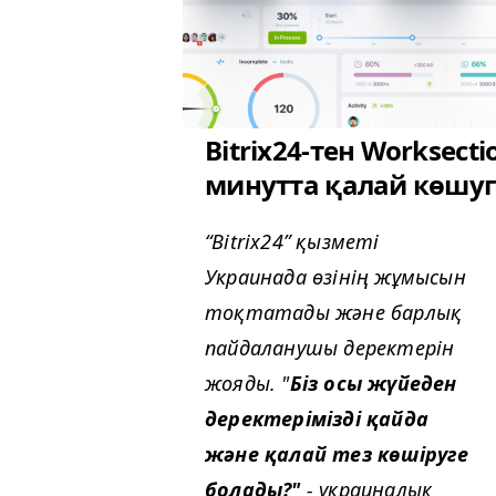
Bitrix24-тен Worksecti
минутта қалай көшуг
“Bitrix24” қызметі
Украинада өзінің жұмысын
тоқтатады және барлық
пайдаланушы деректерін
жояды. "
Біз осы жүйеден
деректерімізді қайда
және қалай тез көшіруге
болады?"
- украиналық