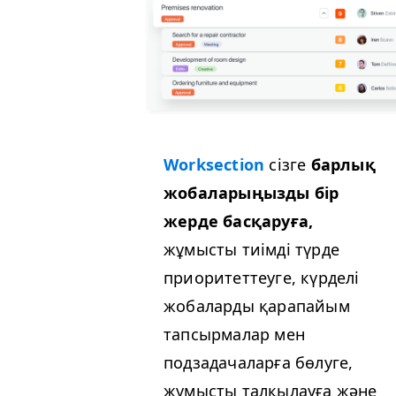
Worksection
сізге
барлық
жобаларыңызды бір
жерде басқаруға,
жұмысты тиімді түрде
приоритеттеуге, күрделі
жобаларды қарапайым
тапсырмалар мен
подзадачаларға бөлуге,
жұмысты талқылауға және