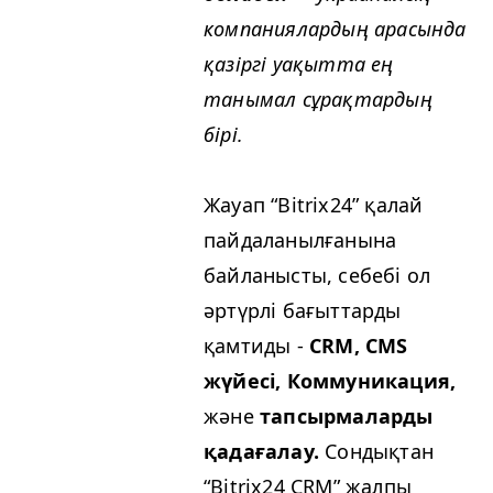
компаниялардың арасында
қазіргі уақытта ең
танымал сұрақтардың
бірі.
Жауап “Bitrix24” қалай
пайдаланылғанына
байланысты, себебі ол
әртүрлі бағыттарды
қамтиды -
CRM, CMS
жүйесі, Коммуникация,
және
тапсырмаларды
қадағалау.
Сондықтан
“Bitrix24 CRM” жалпы