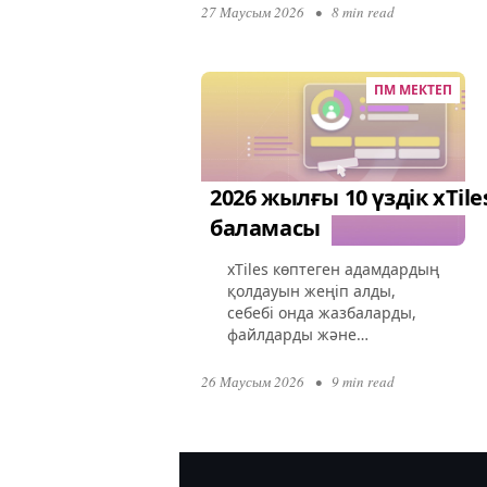
кеңейтілген
27 Маусым 2026
•
8 min read
функционалдығы
бағаларды көтерді.
Көптеген компаниялар
ПМ МЕКТЕП
қазір артық жүктелген
интерфейс, рөлге...
2026 жылғы 10 үздік xTile
баламасы
xTiles көптеген адамдардың
қолдауын жеңіп алды,
себебі онда жазбаларды,
файлдарды және
сілтемелерді бекітуге
болатын икемді “доска” бар.
26 Маусым 2026
•
9 min read
Бірақ жоба өскен сайын,
оның шектеулері
айқындала бастайды:
беткейлік...