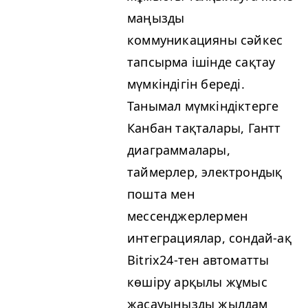
маңызды
коммуникацияны сәйкес
тапсырма ішінде сақтау
мүмкіндігін береді.
Танымал мүмкіндіктерге
Канбан тақталары, Гантт
диаграммалары,
таймерлер, электрондық
пошта мен
мессенджерлермен
интеграциялар, сондай-ақ
Bitrix24-тен автоматты
көшіру арқылы жұмыс
жасауыңызды жылдам