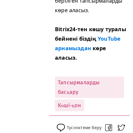
берілген тапсырмаларды
көре аласыз.
Bitrix24-тен көшу туралы
бейнені біздің
YouTube
арнамыздан
көре
аласыз.
Тапсырмаларды
басқару
Көші-қон
Түсініктеме беру