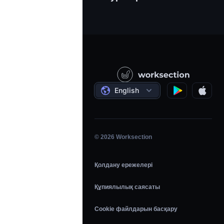
PR / HR / Шығармашылық / Кеңес 
Қолдау
Өнім компаниялары
Білім қоры
Құрылыс
Бейне сабақтар
Әлеуметтік жобалар
Келісімдер
English
Жобаны басқару
Серіктестік бағдарлама
Сағаттық жұмыс
Шапшаң
© 2026 Worksection
Қолдану ережелері
Құпиялылық саясаты
Cookie файлдарын басқару