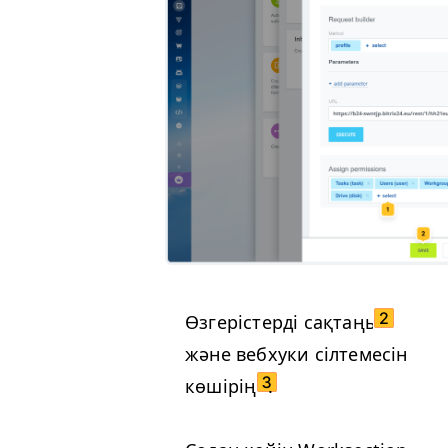
Өзгерістерді сақтаңыз
және вебхуки сілтемесін
көшіріңіз
.