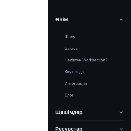
Өнім
Шолу
Бағасы
Неліктен Worksection?
Қауіпсіздік
Интеграция
Блог
Шешімдер
Ресурстар
Цифрлық маркетинг агенттіктері