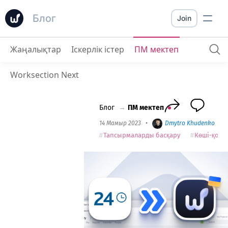
Блог
Join
Жаңалықтар
Іскерлік істер
ПМ мектеп
Bitrix24-тен Worksection-ға 3 минутта қалай көшуге болады
Worksection Next
Блог
→
ПМ мектеп
14 Мамыр 2023
•
Dmytro Khudenko
•
Тапсырмаларды басқару
Көші-қон