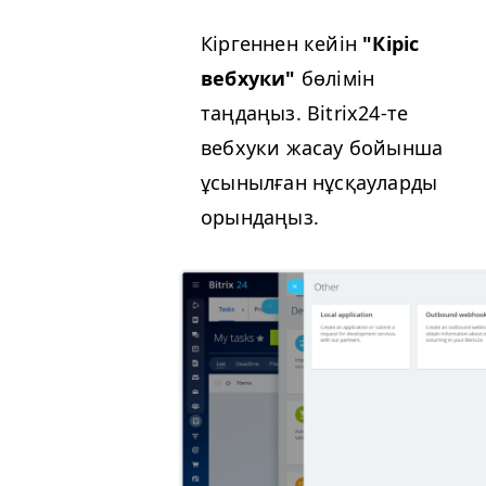
Кіргеннен кейін
"Кіріс
вебхуки"
бөлімін
таңдаңыз. Bitrix24-те
вебхуки жасау бойынша
ұсынылған нұсқауларды
орындаңыз.