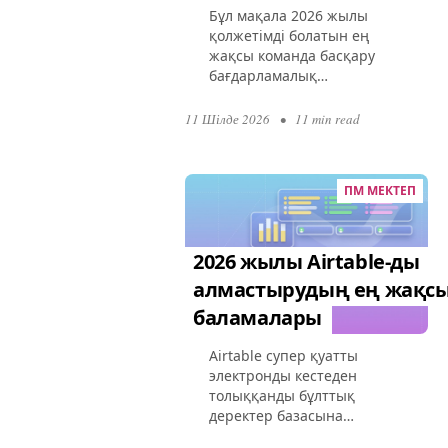
Бұл мақала 2026 жылы
қолжетімді болатын ең
жақсы команда басқару
бағдарламалық
қамтамасыз етуі туралы
терең зерттеу жүргізеді.
11 Шілде 2026
•
11 min read
Бұл құралдардың команда
динамикасын қалай
өзгертіп,
ПМ МЕКТЕП
ынтымақтастықты
жақсартатынын...
2026 жылы Airtable-ды
алмастырудың ең жақс
баламалары
Airtable супер қуатты
электронды кестеден
толыққанды бұлттық
деректер базасына
айналды, бірақ оның