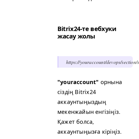
Bitrix24-те вебхуки
жасау жолы
https://youraccount/devops/section/
"youraccount"
орнына
сіздің Bitrix24
аккаунтыңыздың
мекенжайын енгізіңіз.
Қажет болса,
аккаунтыңызға кіріңіз.