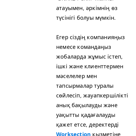
атауымен, әркімнің өз
түсінігі болуы мүмкін.
Егер сіздің компанияңыз
немесе командаңыз
жобаларда жұмыс істеп,
ішкі және клиенттермен
мәселелер мен
тапсырмалар туралы
сөйлесіп, жауапкершілікті
анық бақылауды және
уақытты қадағалауды
қажет етсе, деректерді
Worksection
қызметіне