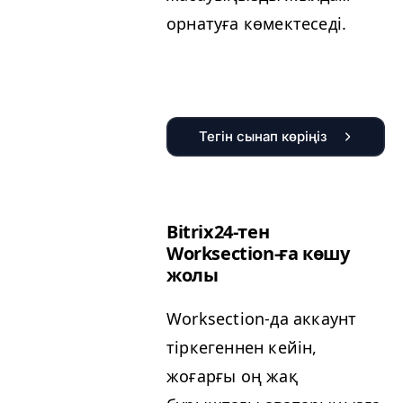
орнатуға көмектеседі.
Тегін сынап көріңіз
Bitrix24-тен
Worksection-ға көшу
жолы
Worksection-да аккаунт
тіркегеннен кейін,
жоғарғы оң жақ