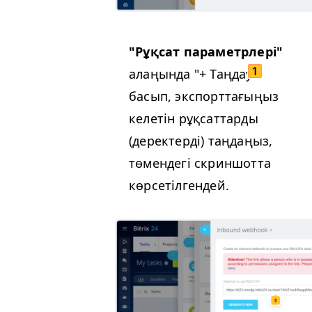
"Рұқсат параметрлері"
алаңында "+ Таңдау"
басып, экспорттағыңыз
келетін рұқсаттарды
(деректерді) таңдаңыз,
төмендегі скриншотта
көрсетілгендей.