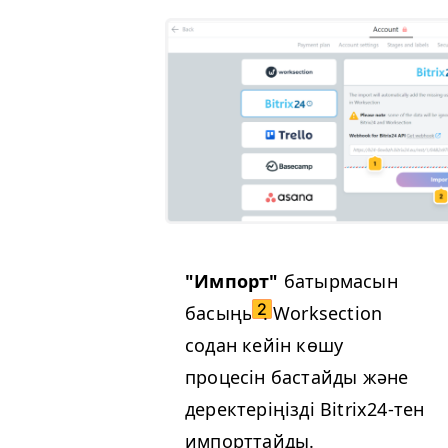
"Импорт"
батырмасын
басыңыз
. Worksection
содан кейін көшу
процесін бастайды және
деректеріңізді Bitrix24-тен
импорттайды.