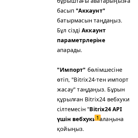
бұрыштағы аватарыңызға
басып
"Аккаунт"
батырмасын таңдаңыз.
Бұл сізді
Аккаунт
параметрлеріне
апарады.
"Импорт"
бөлімшесіне
өтіп, "Bitrix24-тен импорт
жасау" таңдаңыз. Бұрын
құрылған Bitrix24 вебхуки
сілтемесін "
Bitrix24 API
үшін вебхуки
"
алаңына
қойыңыз.