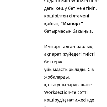
Содан кейін Worksection-
дағы көшу бетіне өтініп,
көшірілген сілтемені
қойып,
"Импорт"
батырмасын басыңыз.
Импортталған барлық
ақпарат жүйедегі тиісті
беттерде
ұйымдастырылады. Сіз
жобаларды,
қатысушыларды және
Worksection-ге сәтті
көшірудің нәтижесінде