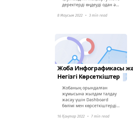
деректерді өңдеуді одан әрі
жеңілдету бойынша
8 Маусым 2022
•
3 min read
жұмысын жалғастыруда,
тіпті осы қиын
жағдайларда. Соңғы
уақытта, басқа
сұраулармен...
Жоба Инфографикасы ж
Негізгі Көрсеткіштер
Жобаның орындалған
жұмысына жылдам талдау
жасау үшін Dashboard
бөлімі мен көрсеткіштердің
жиынтығын қараңыз. Жаңа
16 Қаңтар 2022
•
7 min read
функциямен сіз жобаның
прогресін бақылап,
команда мүшелерінің