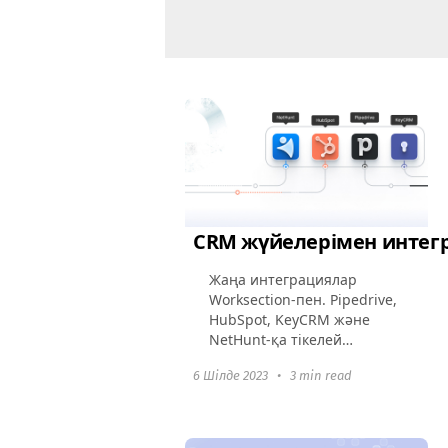
кеңістік. Кез келген жобаны
бастау әрқашан...
CRM жүйелерімен интег
Жаңа интеграциялар
Worksection-пен. Pipedrive,
HubSpot, KeyCRM және
NetHunt-қа тікелей
интеграциямен
6 Шілде 2023
•
3 min read
танысыңыз.
Сатуларыңызды
Worksection-дағы
тапсырмалармен жылдам