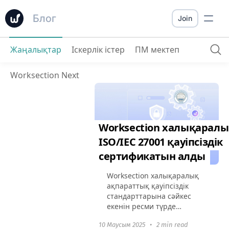
Блог
Join
Жаңалықтар
Іскерлік істер
ПМ мектеп
Worksection Next
Worksection халықарал
ISO/IEC 27001 қауіпсіздік
сертификатын алды
Worksection халықаралық
ақпараттық қауіпсіздік
стандарттарына сәйкес
екенін ресми түрде
растады — біз ISO/IEC
10 Маусым 2025
•
2 min read
27001:2022 сертификатын