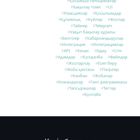
Қосымша тапсырмалар
Бақылау тізімі
UI
Реакциялар
Қосылымдар
Құпиялық
Күйлер
Жоспар
Таймер
Telegram
Уақыт бақылау құралы
Белгілер
Хабарландырулар
Интеграция
Интеграциялар
API
Кеңес
Іздеу
Crm
Адамдар
Қолданба
Файлдар
Жоспарлау
Есеп беру
Жоба қалтасы
Пікірлер
Канбан
Жобалар
Командалар
Гант диаграммасы
Тапсырмалар
Тегтер
Күнтізбе