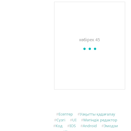
қатысуын талдап, уақыт
пен қаржы шығындарын
есепке ала аласыз,
команданың кездесулері
үшін жылдам статистиканы
жинай аласыз.
көбірек 45
Есептер
Уақытты қадағалау
Сүзгі
UI
Мәтіндік редактор
Код
IOS
Android
Эмодзи