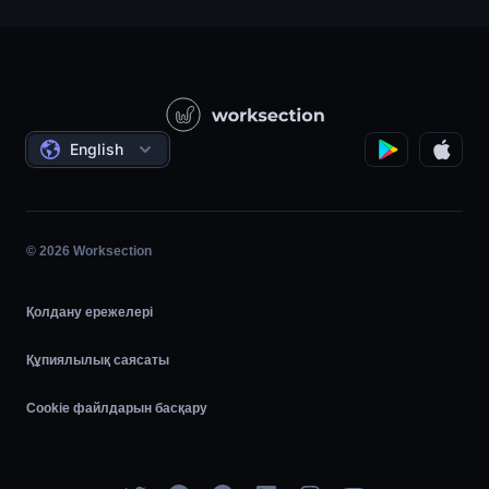
Қолдау
Өнім компаниялары
Білім қоры
Құрылыс
Бейне сабақтар
Әлеуметтік жобалар
Келісімдер
English
Жобаны басқару
Серіктестік бағдарлама
Сағаттық жұмыс
Шапшаң
© 2026 Worksection
Қолдану ережелері
Құпиялылық саясаты
Cookie файлдарын басқару