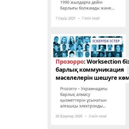
1990 жылдарға дейін
барлығы болжамды және
қарапайым болды: жұмыс
7 Сәуір 2021
•
7 min read
процестерінің анық
реттілігі, кезең-кезеңімен
жоспарлау, документация,
тестілеу және дайын
ІСКЕРЛІК ІСТЕР
өнімді...
Прозорро
: Worksection бі
барлық коммуникация
мәселелерін шешуге көм
Prozorro – Украинадағы
барлық алмасу
қызметтерін ұсынатын
алғашқы электронды
платформалардың бірі. Бұл
20 Қаңтар 2020
•
3 min read
көп пайдаланушылар мен
қызметкерлерді
біріктіретін әмбебап