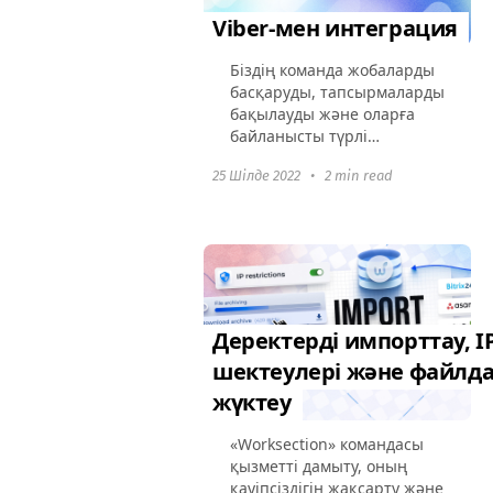
Viber-мен интеграция
Біздің команда жобаларды
басқаруды, тапсырмаларды
бақылауды және оларға
байланысты түрлі
оқиғаларға шағылысты
25 Шілде 2022
•
2 min read
кеңейтетін жаңа
интеграция әзірледі, бір
танымал мессенджердің
көмегімен. Worksection
Slack...
Деректерді импорттау, I
шектеулері және файлд
жүктеу
«Worksection» командасы
қызметті дамыту, оның
қауіпсіздігін жақсарту және