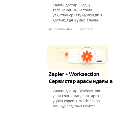
Сәлем, достар! Біздің
тапсырманың басталу
уақытын орнату мүмкіндігін
қостық, бұл жұмыс ағынын
дәл жоспарлауға
16 Қаңтар 2024
•
3 min read
көмектеседі. Шынайы
уақыттағы іс-шаралар
жаңартулары енгізілді, бұл
есептік жазбадағы кез...
Zapier + Worksection
Сервистер арасындағы 
Сәлем, достар! Worksection
үшін соңғы жаңалықтарға
үңіліп көрейік. Worksection-
мен құралдарын немесе
өнімдерін байланыстыруды