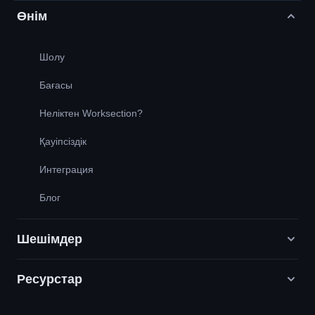
Өнім
Шолу
Бағасы
Неліктен Worksection?
Қауіпсіздік
Интеграция
Блог
Шешімдер
Ресурстар
Цифрлық маркетинг агенттіктері
PR / HR / Шығармашылық / Кеңес беру