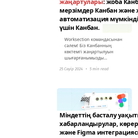
жаңартулары
: жоба Кан
мерзімдер Канбан және
автоматизация мүмкінді
үшін Канбан.
Worksection командасынан
сәлем! Біз Канбанның
көктемгі жаңартылуын
шығарғанымызды
қуанышпен хабарлаймыз.
25 Сәуір 2024
•
5 min read
Біз бар функцияларды
жетілдірдік және құралды
бизнес процестеріңізге
сәйкес баптау мүмкіндігін...
Міндеттің басталу уақыт
хабарландырулар, көре
және Figma интеграция