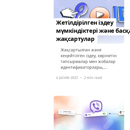
әрі оңай синхрондаңыз,
қарапайым
автоматтандырумен.
Жетілдірілген іздеу
мүмкіндіктері және басқ
жақсартулар
Жақсартылған және
кеңейтілген іздеу, көрінетін
тапсырмалар мен жобалар
идентификаторлары,
статустары бар
4 Шілде 2023
•
2 min read
тапсырмаларды көшіру
және команда әкімшілері
үшін таймерлерге жеңіл
қолжетімділік.