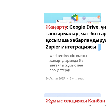
алдық. Бұл біздің барлық
деректерді қорғау
процестеріміз әлемдік
талаптарға...
Жаңарту
: Google Drive, ү
тапсырмалар, чат-боттар
қосымша хабарландыру
Zapier интеграциясы
Worksection-нің қысқы
жаңартуларында біз
ыңғайлы жұмыс пен
процестерді
автоматтандыру үшін тағы
24 Ақпан 2025
•
2 min read
да пайдалы мүмкіндіктерді
қостық: Google Drive-пен
жұмысКесте бойынша
жоспарланған тұрақты
тапсырмаларды...
Жұмыс секциясы Канбан