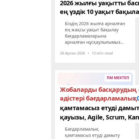
2026 жылғы уақытты бас
ең үздік 10 уақыт бақы
Біздің 2026 жылға арналған
ең жақсы уақыт бақылау
бағдарламаларына
арналған нұсқаулығымызға
кірісейік! Әр бағдарлама
28 Ақпан 2026
•
13 min read
қалай ерекшеленетінін,
олардың қызықты
функционалдары мен
басты пайдаларын
ПМ МЕКТЕП
көрсетеміз...
Жобаларды басқарудың 
әдістері бағдарламалық
: 
қамтамасыз етуді дамы
қауызы, Agile, Scrum, Ka
Бағдарламалық
қамтамасыз етуді дамыту