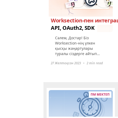
Worksection-пен интегра
API, OAuth2, SDK
Сәлем, Достар! Біз
Worksection-нің үлкен
қысқы жаңартулары
туралы сіздерге айтып
жатырмыз. Бізде керемет
27 Желтоқсан 2023
•
2 min read
жаңалықтар бар! Енді сіз
Worksection-ның
мүмкіндіктерін {өзіңіздің
интеграцияларыңызды}
жасаумен...
ПМ МЕКТЕП