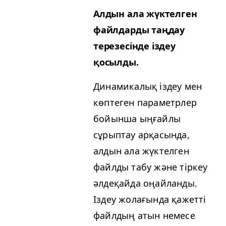
Алдын ала жүктелген
файлдарды таңдау
терезесінде іздеу
қосылды.
Динамикалық іздеу мен
көптеген параметрлер
бойынша ыңғайлы
сұрыптау арқасында,
алдын ала жүктелген
файлды табу және тіркеу
әлдеқайда оңайланды.
Іздеу жолағында қажетті
файлдың атын немесе