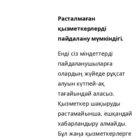
Расталмаған
қызметкерлерді
пайдалану мүмкіндігі.
Енді сіз міндеттерді
пайдаланушыларға
олардың жүйеде рұқсат
алуын күтпей-ақ
тағайындай аласыз.
Қызметкер шақыруды
растамайынша, ешқандай
хабарландыру алмайды.
Бұл жаңа қызметкерлерге