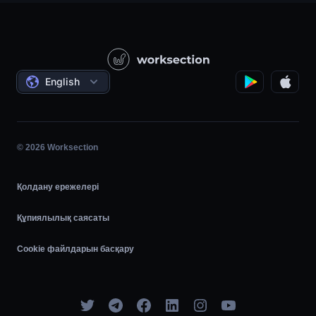
Өнім компаниялары
Білім қоры
Құрылыс
Бейне сабақтар
Әлеуметтік жобалар
Келісімдер
English
Жобаны басқару
Серіктестік бағдарлама
Сағаттық жұмыс
Шапшаң
© 2026 Worksection
Қолдану ережелері
Құпиялылық саясаты
Cookie файлдарын басқару