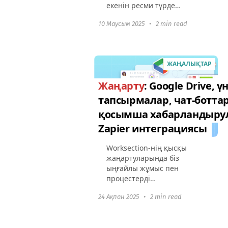
екенін ресми түрде
растады — біз ISO/IEC
10 Маусым 2025
•
2 min read
27001:2022 сертификатын
алдық. Бұл біздің барлық
деректерді қорғау
процестеріміз әлемдік
ЖАҢАЛЫҚТАР
талаптарға...
Жаңарту
: Google Drive, ү
тапсырмалар, чат-боттар
қосымша хабарландыру
Zapier интеграциясы
Worksection-нің қысқы
жаңартуларында біз
ыңғайлы жұмыс пен
процестерді
автоматтандыру үшін тағы
24 Ақпан 2025
•
2 min read
да пайдалы мүмкіндіктерді
қостық: Google Drive-пен
жұмысКесте бойынша