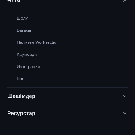
Өнім
Шолу
Бағасы
Неліктен Worksection?
Қауіпсіздік
Интеграция
Блог
Шешімдер
Ресурстар
Цифрлық маркетинг агенттіктері
PR / HR / Шығармашылық / Кеңес беру
Қолдау