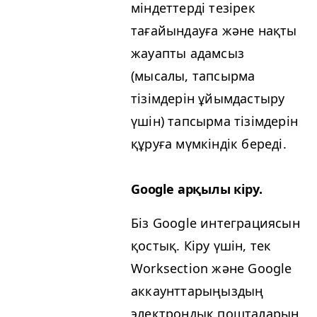
міндеттерді тезірек
тағайындауға және нақты
жауапты адамсыз
(мысалы, тапсырма
тізімдерін ұйымдастыру
үшін) тапсырма тізімдерін
құруға мүмкіндік береді.
Google арқылы кіру.
Біз Google интеграциясын
қостық. Кіру үшін, тек
Work­sec­tion және Google
аккаунттарыңыздың
электрондық пошталарын