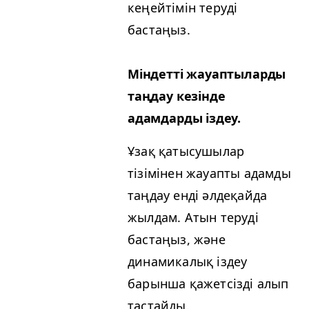
кеңейтімін теруді
бастаңыз.
Міндетті жауаптыларды
таңдау кезінде
адамдарды іздеу.
Ұзақ қатысушылар
тізімінен жауапты адамды
таңдау енді әлдеқайда
жылдам. Атын теруді
бастаңыз, және
динамикалық іздеу
барынша қажетсізді алып
тастайды.