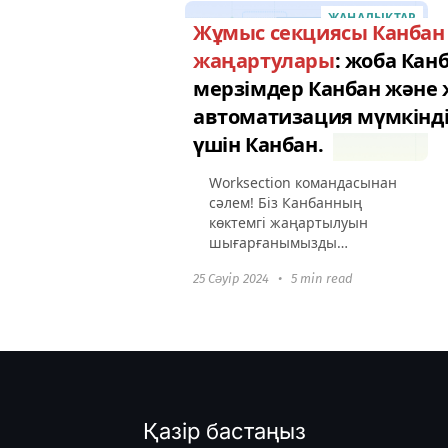
жоспарланған тұрақты
ЖАҢАЛЫҚТАР
тапсырмаларды...
Жұмыс секциясы Канбан
жаңартулары
: жоба Кан
мерзімдер Канбан және
автоматизация мүмкінді
үшін Канбан.
Worksection командасынан
сәлем! Біз Канбанның
көктемгі жаңартылуын
шығарғанымызды
қуанышпен хабарлаймыз.
25 Сәуір 2024
•
5 min read
Біз бар функцияларды
жетілдірдік және құралды
бизнес процестеріңізге
сәйкес баптау мүмкіндігін...
Қазір бастаңыз