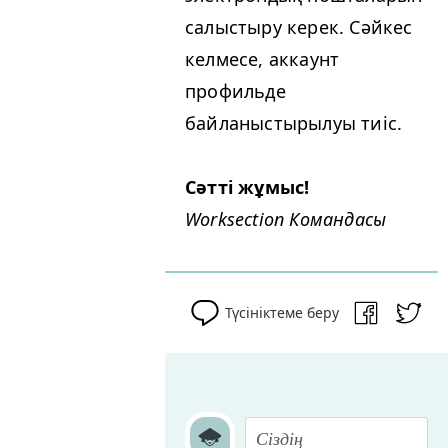
салыстыру керек. Сәйкес
келмесе, аккаунт
профильде
байланыстырылуы тиіс.
Сәтті жұмыс!
Work­sec­tion Командасы
Түсініктеме беру