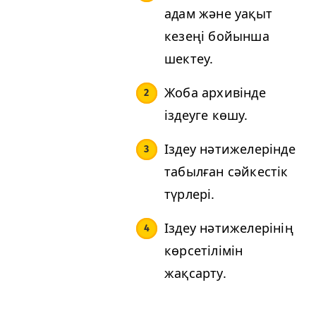
адам және уақыт
кезеңі бойынша
шектеу.
Жоба архивінде
іздеуге көшу.
Іздеу нәтижелерінде
табылған сәйкестік
түрлері.
Іздеу нәтижелерінің
көрсетілімін
жақсарту.