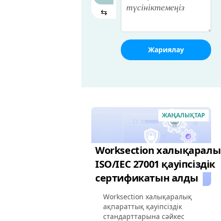
⇆
Жариялау
ЖАҢАЛЫҚТАР
Worksection халықарал
ISO/IEC 27001 қауіпсіздік
сертификатын алды
Worksection халықаралық
ақпараттық қауіпсіздік
стандарттарына сәйкес