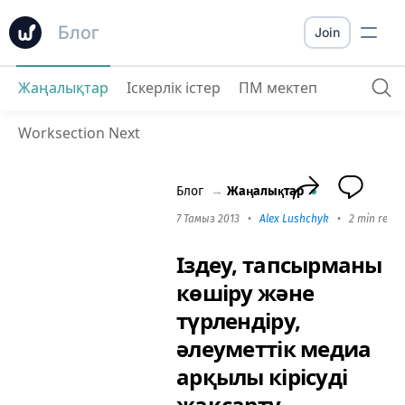
Блог
Join
Жаңалықтар
Іскерлік істер
ПМ мектеп
Іздеу, тапсырманы көшіру және түрлендіру, әлеуметтік медиа арқылы кірісуді жақсарту
Worksection Next
Блог
→
Жаңалықтар
7 Тамыз 2013
•
Alex Lushchyk
•
2 min read
Іздеу, тапсырманы
көшіру және
түрлендіру,
әлеуметтік медиа
арқылы кірісуді
жақсарту