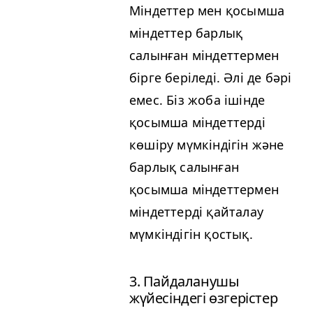
Міндеттер мен қосымша
міндеттер барлық
салынған міндеттермен
бірге беріледі. Әлі де бәрі
емес. Біз жоба ішінде
қосымша міндеттерді
көшіру мүмкіндігін және
барлық салынған
қосымша міндеттермен
міндеттерді қайталау
мүмкіндігін қостық.
3. Пайдаланушы
жүйесіндегі өзгерістер