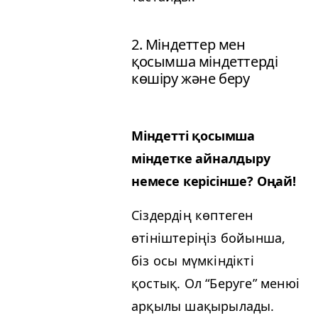
2. Міндеттер мен
қосымша міндеттерді
көшіру және беру
Міндетті қосымша
міндетке айналдыру
немесе керісінше? Оңай!
Сіздердің көптеген
өтініштеріңіз бойынша,
біз осы мүмкіндікті
қостық. Ол
“
Беруге” менюі
арқылы шақырылады.