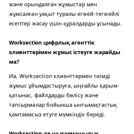
және орындалған жұмыстар мен
жұмсалған уақыт туралы егжей-тегжейлі
есептер жасау үшін құралдарды ұсынады.
Work­sec­tion цифрлық агенттік
клиенттерімен жұмыс істеуге жарайды
ма?
Иә, Work­sec­tion клиенттермен тиімді
жұмыс ұйымдастыруға, ыңғайлы қарым-
қатынас, файлдарды бөлісу және
тапсырмалар бойынша ынтымақтастық
қамтамасыз етуге мүмкіндік береді.
Work­sec­tion-де шығармашылық