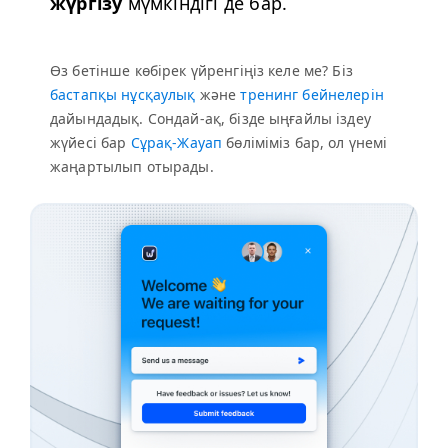
жүргізу
мүмкіндігі де бар.
Өз бетінше көбірек үйренгіңіз келе ме? Біз
бастапқы нұсқаулық
және
тренинг бейнелерін
дайындадық. Сондай-ақ, бізде ыңғайлы іздеу
жүйесі бар
Сұрақ-Жауап
бөліміміз бар, ол үнемі
жаңартылып отырады.