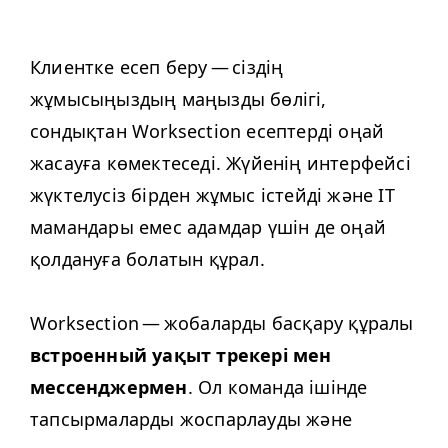
Клиентке есеп беру — сіздің
жұмысыңыздың маңызды бөлігі,
сондықтан Work­sec­tion есептерді оңай
жасауға көмектеседі. Жүйенің интерфейсі
жүктелусіз бірден жұмыс істейді және
IT
мамандары емес адамдар үшін де оңай
қолдануға болатын құрал.
Work­sec­tion — жобаларды басқару құралы
встроенный уақыт трекері мен
мессенджермен
. Ол команда ішінде
тапсырмаларды жоспарлауды және