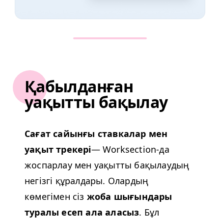
Қабылданған
уақытты бақылау
Сағат сайынғы ставкалар мен
уақыт трекері
— Work­sec­tion-да
жоспарлау мен уақытты бақылаудың
негізгі құралдары.
Олардың
көмегімен
сіз
жоба шығындары
туралы есеп ала аласыз
. Бұл