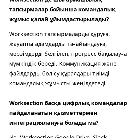
тапсырмалар бойынша командалық
жұмыс қалай ұйымдастырылады?
Work­sec­tion тапсырмаларды құруға,
жауапты адамдарды тағайындауға,
мерзімдерді белгілеп, прогресс бақылауға
мүмкіндік береді. Коммуникация және
файлдарды бөлісу құралдары тиімді
командалық жұмысты жеңілдетеді.
Work­sec­tion басқа цифрлық командалар
пайдаланатын қызметтермен
интеграциялануға болады ма?
Иә, Work­sec­tion Google Dri­ve, Slack,