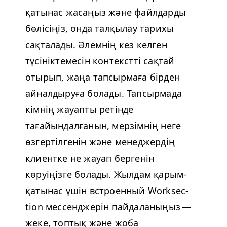
қатынас жасаңыз және файлдарды
бөлісіңіз, онда талқылау тарихы
сақталады.
Әлемнің кез келген
түсініктемесін контекстті сақтай
отырып, жаңа тапсырмаға бірден
айналдыруға болады. Тапсырмада
кімнің жауапты ретінде
тағайындалғанын, мерзімнің неге
өзгертілгенін және менеджердің
клиентке не жауап бергенін
көруіңізге болады.
Жылдам қарым-
қатынас үшін встроенный Work­sec­
tion мессенджерін пайдаланыңыз —
жеке, топтық және жоба