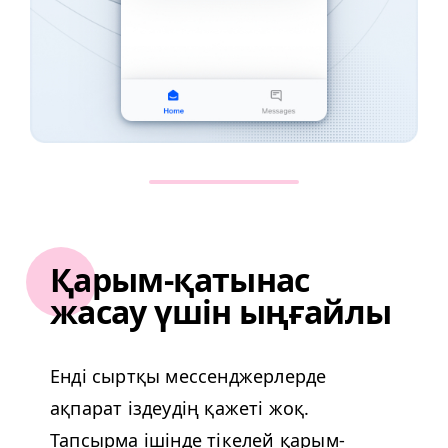
Қарым-қатынас
жасау үшін ыңғайлы
Енді сыртқы мессенджерлерде
ақпарат іздеудің қажеті жоқ.
Тапсырма ішінде тікелей қарым-