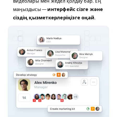
видеолары мен жедел қолдау бар. Ең
маңыздысы —
интерфейс сізге және
сіздің қызметкерлеріңізге оңай
.