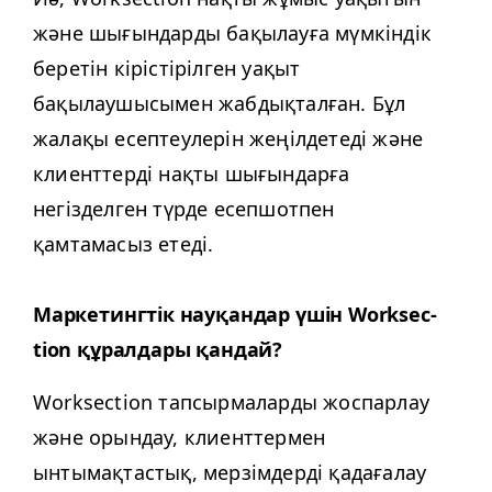
және шығындарды бақылауға мүмкіндік
беретін кірістірілген уақыт
бақылаушысымен жабдықталған. Бұл
жалақы есептеулерін жеңілдетеді және
клиенттерді нақты шығындарға
негізделген түрде есепшотпен
қамтамасыз етеді.
Маркетингтік науқандар үшін Work­sec­
tion құралдары қандай?
Work­sec­tion тапсырмаларды жоспарлау
және орындау, клиенттермен
ынтымақтастық, мерзімдерді қадағалау