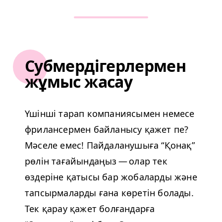
Субмердігерлермен
жұмыс жасау
Үшінші тарап компаниясымен немесе
фрилансермен байланысу қажет пе?
Мәселе емес! Пайдаланушыға
“
Қонақ”
рөлін тағайындаңыз — олар тек
өздеріне қатысы бар жобаларды және
тапсырмаларды ғана көретін болады.
Тек қарау қажет болғандарға