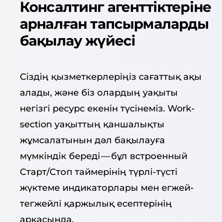
Консалтинг агенттіктеріне
арналған тапсырмаларды
бақылау жүйесі
Сіздің қызметкерлеріңіз сағаттық ақы
алады, және біз олардың уақыты
негізгі ресурс екенін түсінеміз. Work­
sec­tion уақыттың қаншалықты
жұмсалатынын дәл бақылауға
мүмкіндік береді — бұл встроенный
Старт/​Стоп таймерінің түрлі-түсті
жүктеме индикаторлары мен егжей-
тегжейлі қаржылық есептерінің
арқасында.