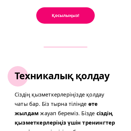
Қосылыңыз!
Техникалық қолдау
Сіздің қызметкерлеріңізде қолдау
чаты бар. Біз тырна тілінде
өте
жылдам
жауап береміз. Бізде
сіздің
қызметкерлеріңіз үшін тренингтер