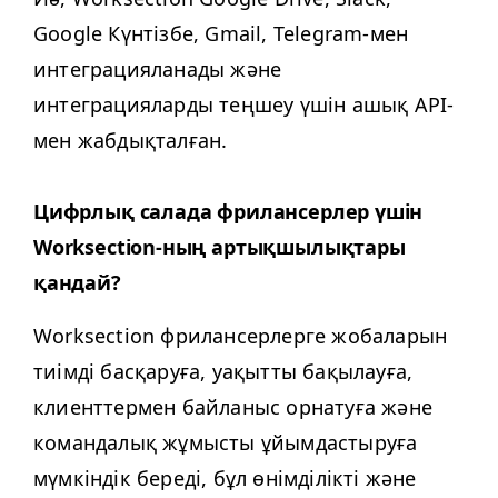
Google Күнтізбе, Gmail, Telegram-мен
интеграцияланады және
интеграцияларды теңшеу үшін ашық API-
мен жабдықталған.
Цифрлық салада фрилансерлер үшін
Work­sec­tion-ның артықшылықтары
қандай?
Work­sec­tion фрилансерлерге жобаларын
тиімді басқаруға, уақытты бақылауға,
клиенттермен байланыс орнатуға және
командалық жұмысты ұйымдастыруға
мүмкіндік береді, бұл өнімділікті және