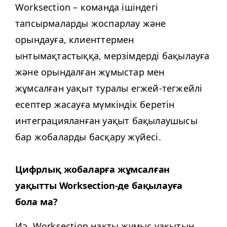
Work­sec­tion – команда ішіндегі
тапсырмаларды жоспарлау және
орындауға, клиенттермен
ынтымақтастыққа, мерзімдерді бақылауға
және орындалған жұмыстар мен
жұмсалған уақыт туралы егжей-тегжейлі
есептер жасауға мүмкіндік беретін
интеграцияланған уақыт бақылаушысы
бар жобаларды басқару жүйесі.
Цифрлық жобаларға жұмсалған
уақытты Work­sec­tion-де бақылауға
бола ма?
Иә, Work­sec­tion нақты жұмыс уақытын