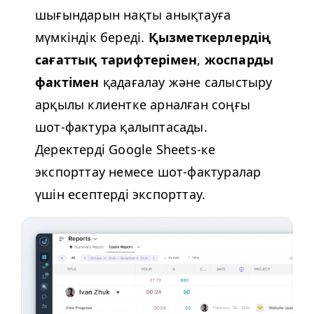
шығындарын нақты анықтауға
мүмкіндік береді.
Қызметкерлердің
сағаттық тарифтерімен
,
жоспарды
фактімен
қадағалау және салыстыру
арқылы клиентке арналған соңғы
шот-фактура қалыптасады.
Деректерді Google Sheets-ке
экспорттау немесе шот-фактуралар
үшін есептерді экспорттау.