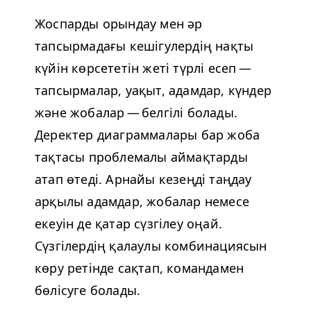
Жоспарды орындау мен әр
тапсырмадағы кешігулердің нақты
күйін көрсететін жеті түрлі есеп —
тапсырмалар, уақыт, адамдар, күндер
және жобалар — белгілі болады.
Деректер диаграммалары бар жоба
тақтасы проблемалы аймақтарды
атап өтеді. Арнайы кезеңді таңдау
арқылы адамдар, жобалар немесе
екеуін де қатар сүзгілеу оңай.
Сүзгілердің қалаулы комбинациясын
көру ретінде сақтап, командамен
бөлісуге болады.