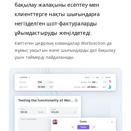
бақылау жалақыны есептеу мен
клиенттерге нақты шығындарға
негізделген шот-фактураларды
ұйымдастыруды жеңілдетеді.
Көптеген цифрлық командалар Work­sec­tion-да
жұмыс уақытын және шығындарды дәл бақылау
үшін таймерді пайдаланады.