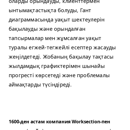
оларды орындауды, клиенттермен
ынтымақтастықта болуды, Гант
диаграммасында уақыт шектеулерін
бақылауды және орындалған
тапсырмалар мен жұмсалған уақыт
туралы егжей-тегжейлі есептер жасауды
жеңілдетеді. Жобаның бақылау тақтасы
жылдамдық графиктерімен шынайы
прогресті көрсетеді және проблемалы
аймақтарды түсіндіреді.
1600-ден астам компания Work­sec­tion-пен