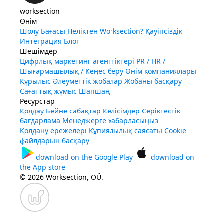
worksection
Өнім
Шолу
Бағасы
Неліктен Worksection?
Қауіпсіздік
Интеграция
Блог
Шешімдер
Цифрлық маркетинг агенттіктері
PR / HR /
Шығармашылық / Кеңес беру
Өнім компаниялары
Құрылыс
Әлеуметтік жобалар
Жобаны басқару
Сағаттық жұмыс
Шапшаң
Ресурстар
Қолдау
Бейне сабақтар
Келісімдер
Серіктестік
бағдарлама
Менеджерге хабарласыңыз
Қолдану ережелері
Құпиялылық саясаты
Cookie
файлдарын басқару
download on the
Google Play
download on
the
App store
© 2026 Worksection, OÜ.