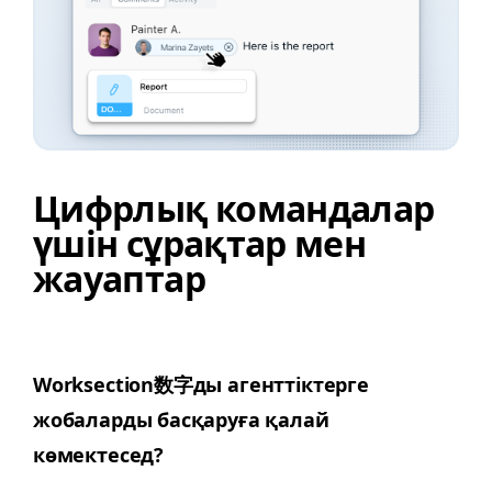
Цифрлық командалар
үшін сұрақтар мен
жауаптар
Work­sec­tion数字ды агенттіктерге
жобаларды басқаруға қалай
көмектесед?