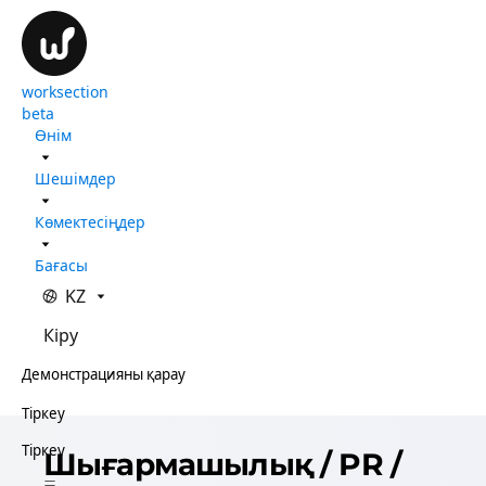
worksection
beta
Өнім
Шешімдер
Көмектесіңдер
Бағасы
KZ
Кіру
Демонстрацияны қарау
Тіркеу
Тіркеу
Шығармашылық / PR /