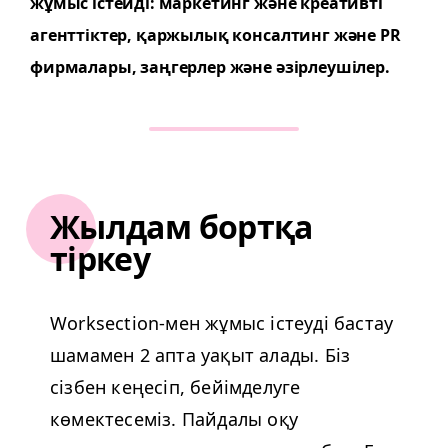
жұмыс істейді: маркетинг және креативті
агенттіктер, қаржылық консалтинг және
PR
фирмалары, заңгерлер және әзірлеушілер.
Жылдам бортқа
тіркеу
Work­sec­tion-мен жұмыс істеуді бастау
шамамен 2 апта уақыт алады. Біз
сізбен кеңесіп, бейімделуге
көмектесеміз. Пайдалы оқу