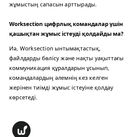
жұмыстың сапасын арттырады.
Work­sec­tion цифрлық командалар үшін
қашықтан жұмыс істеуді қолдайды ма?
Иә, Work­sec­tion ынтымақтастық,
файлдарды бөлісу және нақты уақыттағы
коммуникация құралдарын ұсынып,
командалардың әлемнің кез келген
жерінен тиімді жұмыс істеуіне қолдау
көрсетеді.