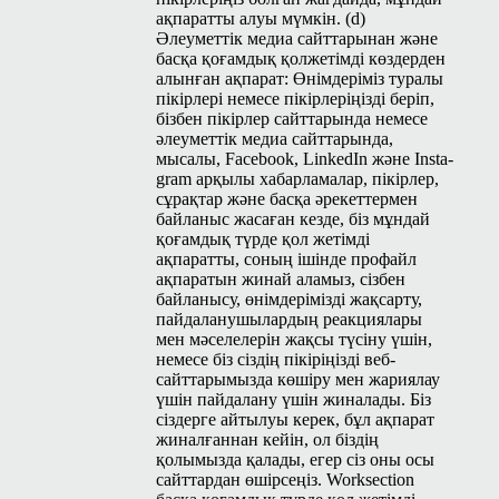
ақпаратты алуы мүмкін. (d)
Әлеуметтік медиа сайттарынан және
басқа қоғамдық қолжетімді көздерден
алынған ақпарат: Өнімдеріміз туралы
пікірлері немесе пікірлеріңізді беріп,
бізбен пікірлер сайттарында немесе
әлеуметтік медиа сайттарында,
мысалы, Face­book, LinkedIn және Insta­
gram арқылы хабарламалар, пікірлер,
сұрақтар және басқа әрекеттермен
байланыс жасаған кезде, біз мұндай
қоғамдық түрде қол жетімді
ақпаратты, соның ішінде профайл
ақпаратын жинай аламыз, сізбен
байланысу, өнімдерімізді жақсарту,
пайдаланушылардың реакциялары
мен мәселелерін жақсы түсіну үшін,
немесе біз сіздің пікіріңізді веб-
сайттарымызда көшіру мен жариялау
үшін пайдалану үшін жиналады. Біз
сіздерге айтылуы керек, бұл ақпарат
жиналғаннан кейін, ол біздің
қолымызда қалады, егер сіз оны осы
сайттардан өшірсеңіз. Work­sec­tion