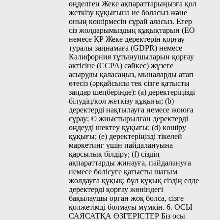
өңделген Жеке ақпараттарыңызға қол
жеткізу құқығына ие боласыз және
оның көшірмесін сұрай аласыз. Егер
сіз жолдарымыздың құқықтарын (ЕО
немесе ҚР Жеке деректерін қорғау
туралы заңнамаға (
GDPR
) немесе
Калифорния тұтынушыларын қорғау
актісіне (
CCPA
) сәйкес) жүзеге
асыруды қаласаңыз, мыналарды атап
өтесіз (әрқайсысы тек сізге қатысты
заңдар шеңберінде): (a) деректеріңізді
білудің/қол жеткізу құқығы; (b)
деректерді нақтылауға немесе жоюға
сұрау; © жиыстырылған деректерді
өңдеуді шектеу құқығы; (d) көшіру
құқығы; (e) деректеріңізді тікелей
маркетинг үшін пайдалануына
қарсылық білдіру; (f) сіздің
ақпараттарды жинауға, пайдалануға
немесе бөлісуге қатысты шағым
жолдауға құқық; бұл құқық сіздің елде
деректерді қорғау жөніндегі
бақылаушы орган жоқ болса, сізге
қолжетімді болмауы мүмкін. 6. ОСЫ
САЯСАТҚА ӨЗГЕРІСТЕР Біз осы