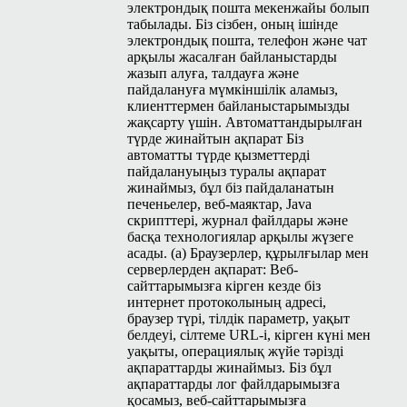
электрондық пошта мекенжайы болып
табылады. Біз сізбен, оның ішінде
электрондық пошта, телефон және чат
арқылы жасалған байланыстарды
жазып алуға, талдауға және
пайдалануға мүмкіншілік аламыз,
клиенттермен байланыстарымызды
жақсарту үшін. Автоматтандырылған
түрде жинайтын ақпарат Біз
автоматты түрде қызметтерді
пайдалануыңыз туралы ақпарат
жинаймыз, бұл біз пайдаланатын
печеньелер, веб-маяктар, Java
скрипттері, журнал файлдары және
басқа технологиялар арқылы жүзеге
асады. (a) Браузерлер, құрылғылар мен
серверлерден ақпарат: Веб-
сайттарымызға кірген кезде біз
интернет протоколының адресі,
браузер түрі, тілдік параметр, уақыт
белдеуі, сілтеме
URL
‑і, кірген күні мен
уақыты, операциялық жүйе тәрізді
ақпараттарды жинаймыз. Біз бұл
ақпараттарды лог файлдарымызға
қосамыз, веб-сайттарымызға