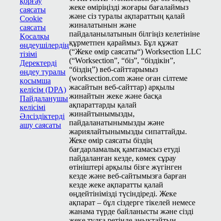
қорғау
жеке өміріңізді жоғары бағалаймыз
саясаты
және сіз туралы ақпараттың қалай
Cookie
жиналатынын және
саясаты
пайдаланылатынын білгіңіз келетініне
Қосалқы
құрметпен қараймыз. Бұл құжат
өңдеушілердің
(“Жеке өмір саясаты“) Work­sec­tion
LLC
тізімі
(“Work­sec­tion”,
“
біз”,
“
біздікін”,
Деректерді
“
біздің”) веб-сайттарымыз
өңдеу туралы
(worksection.com және оған сілтеме
қосымша
жасайтын веб-сайттар) арқылы
келісім (DPA)
жинайтын жеке және басқа
Пайдаланушы
ақпараттарды қалай
келісімі
жинайтынымызды,
Әлсіздіктерді
пайдаланатынымызды және
ашу саясаты
жариялайтынымызды сипаттайды.
Жеке өмір саясаты біздің
бағдарламалық қамтамасыз етуді
пайдаланған кезде, көмек сұрау
өтініштері арқылы бізге жүгінген
кезде және веб-сайтымызға барған
кезде жеке ақпаратты қалай
өңдейтінімізді түсіндіреді. Жеке
ақпарат – бұл сіздерге тікелей немесе
жанама түрде байланысты және сізді
жеке тұлға ретінде анықтайтын