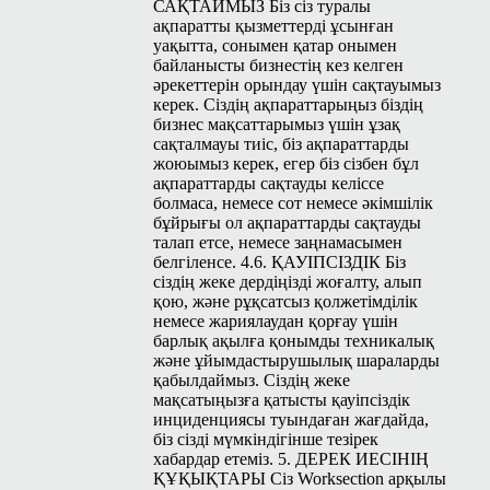
САҚТАЙМЫЗ Біз сіз туралы
ақпаратты қызметтерді ұсынған
уақытта, сонымен қатар онымен
байланысты бизнестің кез келген
әрекеттерін орындау үшін сақтауымыз
керек. Сіздің ақпараттарыңыз біздің
бизнес мақсаттарымыз үшін ұзақ
сақталмауы тиіс, біз ақпараттарды
жоюымыз керек, егер біз сізбен бұл
ақпараттарды сақтауды келіссе
болмаса, немесе сот немесе әкімшілік
бұйрығы ол ақпараттарды сақтауды
талап етсе, немесе заңнамасымен
белгіленсе. 4.6. ҚАУІПСІЗДІК Біз
сіздің жеке дердіңізді жоғалту, алып
қою, және рұқсатсыз қолжетімділік
немесе жариялаудан қорғау үшін
барлық ақылға қонымды техникалық
және ұйымдастырушылық шараларды
қабылдаймыз. Сіздің жеке
мақсатыңызға қатысты қауіпсіздік
инциденциясы туындаған жағдайда,
біз сізді мүмкіндігінше тезірек
хабардар етеміз. 5. ДЕРЕК ИЕСІНІҢ
ҚҰҚЫҚТАРЫ Сіз Work­sec­tion арқылы