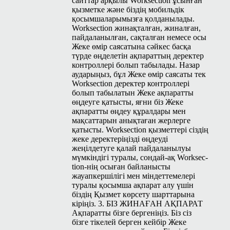
сайттар арқылы Work­sec­tion ұсынған
қызметке және біздің мобильдік
қосымшаларымызға қолданылады.
Work­sec­tion жинақталған, жиналған,
пайдаланылған, сақталған немесе осы
Жеке өмір саясатына сәйкес басқа
түрде өңделетін ақпараттың деректер
контроллері болып табылады. Назар
аударыңыз, бұл Жеке өмір саясаты тек
Work­sec­tion деректер контроллері
болып табылатын Жеке ақпаратты
өңдеуге қатысты, яғни біз Жеке
ақпаратты өңдеу құралдары мен
мақсаттарын анықтаған жерлерге
қатысты. Work­sec­tion қызметтері сіздің
жеке деректеріңізді өңдеуді
жеңілдетуге қалай пайдаланылуы
мүмкіндігі туралы, сондай-ақ Work­sec­
tion-нің осыған байланысты
жауапкершілігі мен міндеттемелері
туралы қосымша ақпарат алу үшін
біздің Қызмет көрсету шарттарына
кіріңіз. 3. БІЗ ЖИНАҒАН АҚПАРАТ
Ақпаратты бізге бергеніңіз. Біз сіз
бізге тікелей берген кейбір Жеке