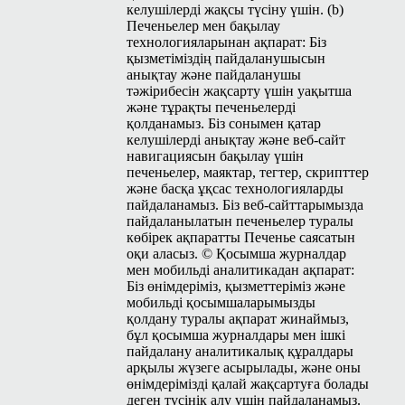
келушілерді жақсы түсіну үшін. (b)
Печеньелер мен бақылау
технологияларынан ақпарат: Біз
қызметіміздің пайдаланушысын
анықтау және пайдаланушы
тәжірибесін жақсарту үшін уақытша
және тұрақты печеньелерді
қолданамыз. Біз сонымен қатар
келушілерді анықтау және веб-сайт
навигациясын бақылау үшін
печеньелер, маяктар, тегтер, скрипттер
және басқа ұқсас технологияларды
пайдаланамыз. Біз веб-сайттарымызда
пайдаланылатын печеньелер туралы
көбірек ақпаратты Печенье саясатын
оқи аласыз. © Қосымша журналдар
мен мобильді аналитикадан ақпарат:
Біз өнімдеріміз, қызметтеріміз және
мобильді қосымшаларымызды
қолдану туралы ақпарат жинаймыз,
бұл қосымша журналдары мен ішкі
пайдалану аналитикалық құралдары
арқылы жүзеге асырылады, және оны
өнімдерімізді қалай жақсартуға болады
деген түсінік алу үшін пайдаланамыз.