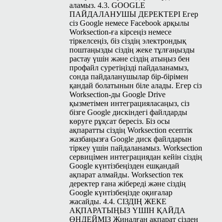
аламыз. 4.3.
GOOGLE
ПАЙДАЛАНУШЫ ДЕРЕКТЕРІ Егер
сіз Google немесе Face­book арқылы
Work­sec­tion-ға кірсеңіз немесе
тіркелсеңіз, біз сіздің электрондық
поштаңызды сіздің жеке тұлғаңызды
растау үшін және сіздің атыңыз бен
профайл суретіңізді пайдаланамыз,
сонда пайдаланушылар бір-бірімен
қандай болатынын біле алады. Егер сіз
Work­sec­tion-ды Google Dri­ve
қызметімен интеграцияласаңыз, сіз
бізге Google дискіндегі файлдарды
көруге рұқсат бересіз. Біз осы
ақпаратты сіздің Work­sec­tion есептік
жазбаңызға Google диск файлдарын
тіркеу үшін пайдаланамыз. Work­sec­tion
сервицімен интеграциядан кейін сіздің
Google күнтізбеңізден ешқандай
ақпарат алмайды. Work­sec­tion тек
деректер ғана жібереді және сіздің
Google күнтізбеңізде оқиғалар
жасайды. 4.4. СІЗДІҢ ЖЕКЕ
АҚПАРАТЫҢЫЗ ҮШІН ҚАЙДА
ӨҢДЕЙМІЗ Жиналған ақпарат сізден