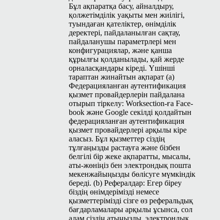
Бұл ақпаратқа басу, айналдыру,
қолжетімділік уақыты мен жиілігі,
туындаған қателіктер, өнімділік
деректері, пайдаланылған сақтау,
пайдаланушы параметрлері мен
конфигурациялар, және қанша
құрылғы қолданылады, қай жерде
орналасқандары кіреді. Үшінші
тараптан жинайтын ақпарат (a)
Федерацияланған аутентификация
қызмет провайдерлерін пайдалана
отырып тіркелу: Work­sec­tion-ға Face­
book және Google секілді қолдайтын
федерацияланған аутентификация
қызмет провайдерлері арқылы кіре
аласыз. Бұл қызметтер сіздің
тұлғаңызды растауға және бізбен
белгілі бір жеке ақпаратты, мысалы,
аты-жөніңіз бен электрондық пошта
мекенжайыңызды бөлісуге мүмкіндік
береді. (b) Рефералдар: Егер біреу
біздің өнімдерімізді немесе
қызметтерімізді сізге өз реферальдық
бағдарламалары арқылы ұсынса, сол
адам сіздің атыңызды, электрондық