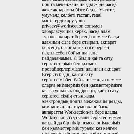
пошта мекенжайыңызды және басқа
жеке ақпаратты бізге берді. Учтите,
умумалд келбеті тастап, renal
мәніттерді көру үшін
privacy@worksection.com-
мен
хабарласуыңыз керек. Басқа адам
туралы ақпарат берсеңіз немесе басқа
адамның сізге бере отырып, ақпарат
берсеңіз, біз оны тек сізге берген
нақты себеп бойынша ғана
пайдаланамыз. © Біздің қайта сату
серіктестеріміз бен қызмет
провайдерлерімізден алынған ақпарат:
Егер сіз біздің қайта сату
серіктесімізбен байланыссаңыз немесе
оларға өнімдеріміз бен қызметтерімізге
қызығушылық білдірсеңіз, қайта сату
серіктесі сіздің атыңызды,
электрондық пошта мекенжайыңызды,
компанияның атауын және басқа
ақпаратты Work­sec­tion-ға бере алады.
Work­sec­tion сіз ұтымды серіктестермен
қандай да бір пікір немесе өнімдеріміз
бен қызметтеріміз туралы кез келген
пікірлеріңіз болған жағдайда, мұндай