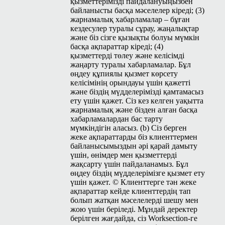
қызметтерімізді пайдалануыңызбен
байланысты басқа мәселелер кіреді; (3)
жарнамалық хабарламалар – бұған
кездесулер туралы сұрау, жаңалықтар
және біз сізге қызықты болуы мүмкін
басқа ақпараттар кіреді; (4)
қызметтерді төлеу және келісімді
жаңарту туралы хабарламалар. Бұл
өңдеу құпиялы қызмет көрсету
келісімінің орындауы үшін қажетті
және біздің мүдделерімізді қамтамасыз
ету үшін қажет. Сіз кез келген уақытта
жарнамалық және бізден алған басқа
хабарламалардан бас тарту
мүмкіндігін аласыз. (b) Сіз берген
жеке ақпараттарды біз клиенттермен
байланысымыздын әрі қарай дамыту
үшін, өнімдер мен қызметтерді
жақсарту үшін пайдаланамыз. Бұл
өңдеу біздің мүдделерімізге қызмет ету
үшін қажет. © Клиенттерге тән жеке
ақпараттар кейде клиенттердің тап
болып жатқан мәселелерді шешу мен
жою үшін беріледі. Мұндай деректер
берілген жағдайда, сіз Work­sec­tion-ге