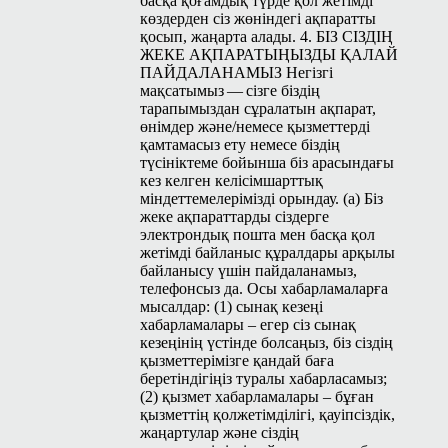
басқа қоғамдық түрде қол жетімді
көздерден сіз жөніндегі ақпаратты
қосып, жаңарта алады. 4. БІЗ СІЗДІҢ
ЖЕКЕ АҚПАРАТЫҢЫЗДЫ ҚАЛАЙ
ПАЙДАЛАНАМЫЗ Негізгі
мақсатымыз — сізге біздің
тарапымыздан сұралатын ақпарат,
өнімдер және/немесе қызметтерді
қамтамасыз ету немесе біздің
түсініктеме бойынша біз арасындағы
кез келген келісімшарттық
міндеттемелерімізді орындау. (a) Біз
жеке ақпараттарды сіздерге
электрондық пошта мен басқа қол
жетімді байланыс құралдары арқылы
байланысу үшін пайдаланамыз,
телефонсыз да. Осы хабарламаларға
мысалдар: (1) сынақ кезеңі
хабарламалары – егер сіз сынақ
кезеңінің үстінде болсаңыз, біз сіздің
қызметтерімізге қандай баға
беретіндігіңіз туралы хабарласамыз;
(2) қызмет хабарламалары – бұған
қызметтің қолжетімділігі, қауіпсіздік,
жаңартулар және сіздің