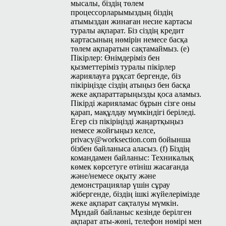
мысалы, біздің төлем
процессорларымыздың біздің
атымыздан жинаған несие картасы
туралы ақпарат. Біз сіздің кредит
картасының нөмірін немесе басқа
төлем ақпаратын сақтамаймыз. (e)
Пікірлер: Өнімдеріміз бен
қызметтеріміз туралы пікірлер
жариялауға рұқсат бергенде, біз
пікіріңізде сіздің атыңыз бен басқа
жеке ақпараттарыңызды қоса аламыз.
Пікірді жарияламас бұрын сізге оны
қарап, мақұлдау мүмкіндігі беріледі.
Егер сіз пікіріңізді жаңартқыңыз
немесе жойғыңыз келсе,
privacy@worksection.com
бойынша
бізбен байланыса аласыз. (f) Біздің
командамен байланыс: Техникалық
көмек көрсетуге өтініш жасағанда
және/немесе оқыту және
демонстрациялар үшін сұрау
жібергенде, біздің ішкі жүйелерімізде
жеке ақпарат сақталуы мүмкін.
Мұндай байланыс кезінде берілген
ақпарат аты-жөні, телефон нөмірі мен