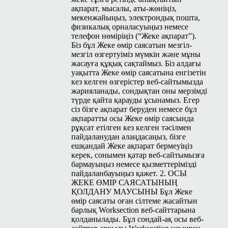
ақпарат, мысалы, аты-жөніңіз,
мекенжайыңыз, электрондық пошта,
физикалық орналасуыңыз немесе
телефон нөміріңіз (“Жеке ақпарат”).
Біз бұл Жеке өмір саясатын мезгіл-
мезгіл өзгертуіміз мүмкін және мұны
жасауға құқық сақтаймыз. Біз алдағы
уақытта Жеке өмір саясатына енгізетін
кез келген өзгерістер веб-сайтымызда
жарияланады, сондықтан оны мерзімді
түрде қайта қарауды ұсынамыз. Егер
сіз бізге ақпарат беруден немесе бұл
ақпаратты осы Жеке өмір саясында
рұқсат етілген кез келген тәсілмен
пайдаланудан алаңдасаңыз, бізге
ешқандай Жеке ақпарат бермеуіңіз
керек, сонымен қатар веб-сайтымызға
бармауыңыз немесе қызметтерімізді
пайдаланбауыңыз қажет. 2. ОСЫ
ЖЕКЕ ӨМІР САЯСАТЫНЫҢ
ҚОЛДАНУ МАУСЫНЫ Бұл Жеке
өмір саясаты оған сілтеме жасайтын
барлық Work­sec­tion веб-сайттарына
қолданылады. Бұл сондай-ақ осы веб-