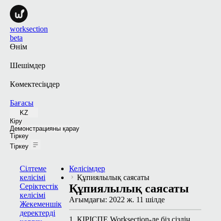
worksection
beta
Өнім
Шешімдер
Көмектесіңдер
Бағасы
KZ
Кіру
Демонстрацияны қарау
Тіркеу
Тіркеу
Сілтеме
Келісімдер
келісімі
Құпиялылық саясаты
Серіктестік
Құпиялылық саясаты
келісімі
Ағымдағы:
2022 ж. 11 шілде
Жекеменшік
деректерді
1. КІРІСПЕ Work­sec­tion-де біз сіздің