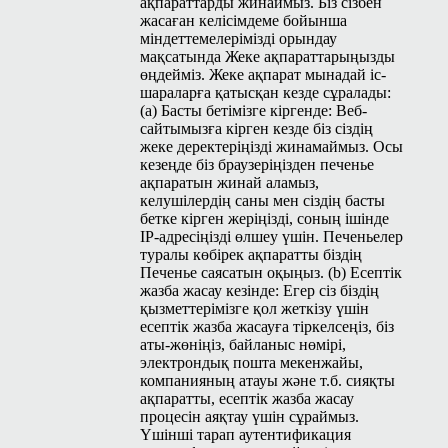
ақпараттарды жинаймыз. Біз сізбен
жасаған келісімдеме бойынша
міндеттемелерімізді орындау
мақсатында Жеке ақпараттарыңызды
өңдейміз. Жеке ақпарат мынадай іс-
шараларға қатысқан кезде сұралады:
(а) Басты бетімізге кіргенде: Веб-
сайтымызға кірген кезде біз сіздің
жеке деректеріңізді жинамаймыз. Осы
кезеңде біз браузеріңізден печенье
ақпаратын жинай аламыз,
келушілердің саны мен сіздің басты
бетке кірген жеріңізді, соның ішінде
IP-адресіңізді өлшеу үшін. Печеньелер
туралы көбірек ақпаратты біздің
Печенье саясатын оқыңыз. (b) Есептік
жазба жасау кезінде: Егер сіз біздің
қызметтерімізге қол жеткізу үшін
есептік жазба жасауға тіркелсеңіз, біз
аты-жөніңіз, байланыс нөмірі,
электрондық пошта мекенжайы,
компанияның атауы және т.б. сияқты
ақпаратты, есептік жазба жасау
процесін аяқтау үшін сұраймыз.
Үшінші тарап аутентификация