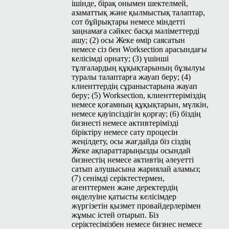
ішінде, бірақ онымен шектелмей,
азаматтық және қылмыстық талаптар,
сот бұйрықтары немесе міндетті
заңнамаға сәйкес басқа мәліметтерді
ашу; (2) осы Жеке өмір саясатын
немесе сіз бен Work­sec­tion арасындағы
келісімді орнату; (3) үшінші
тұлғалардың құқықтарының бұзылуы
туралы талаптарға жауап беру; (4)
клиенттердің сұраныстарына жауап
беру; (5) Work­sec­tion, клиенттеріміздің
немесе қоғамның құқықтарын, мүлкін,
немесе қауіпсіздігін қорғау; (6) біздің
бизнесті немесе активтерімізді
біріктіру немесе сату процесін
жеңілдету, осы жағдайда біз сіздің
Жеке ақпараттарыңызды осындай
бизнестің немесе активтің әлеуетті
сатып алушысына жариялай аламыз;
(7) сенімді серіктестермен,
агенттермен және деректердің
өңделуіне қатысты келісімдер
жүргізетін қызмет провайдерлерімен
жұмыс істей отырып. Біз
серіктесімізбен немесе бизнес немесе