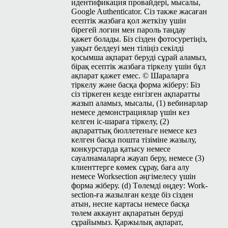
идентификация провайдері, мысалы,
Google Authen­ti­ca­tor. Сіз также жасаған
есептік жазбаға қол жеткізу үшін
бірегей логин мен пароль таңдау
қажет болады. Біз сізден фотосуретіңіз,
уақыт белдеуі мен тіліңіз секілді
қосымша ақпарат беруді сұрай аламыз,
бірақ есептік жазбаға тіркелу үшін бұл
ақпарат қажет емес. © Шараларға
тіркелу және басқа форма жіберу: Біз
сіз тіркеген кезде енгізген ақпаратты
жазып аламыз, мысалы, (1) вебинарлар
немесе демонстрациялар үшін кез
келген іс-шараға тіркелу, (2)
ақпараттық бюллетеньге немесе кез
келген басқа пошта тізіміне жазылу,
конкурстарда қатысу немесе
сауалнамаларға жауап беру, немесе (3)
клиенттерге көмек сұрау, баға алу
немесе Work­sec­tion әңгімелесу үшін
форма жіберу. (d) Төлемді өңдеу: Work­
sec­tion-ға жазылған кезде біз сізден
атын, несие картасы немесе басқа
төлем аккаунт ақпаратын беруді
сұрайымыз. Қаржылық ақпарат,