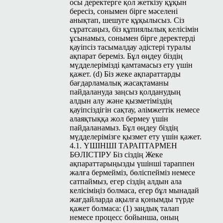
осы деректерге қол жеткізу құқын
бересіз, сонымен бірге мәселені
анықтап, шешуге құқылысыз. Сіз
сұратсаңыз, біз құпиялылық келісімін
ұсынамыз, сонымен бірге деректерді
қауіпсіз тасымалдау әдістері туралы
ақпарат береміз. Бұл өңдеу біздің
мүдделерімізді қамтамасыз ету үшін
қажет. (d) Біз жеке ақпараттарды
бағдарламалық жасақтаманы
пайдалануда заңсыз қолданудың
алдын алу және қызметіміздің
қауіпсіздігін сақтау, әлімжеттік немесе
алаяқтыққа жол бермеу үшін
пайдаланамыз. Бұл өңдеу біздің
мүдделерімізге қызмет ету үшін қажет.
4.1. ҮШІНШІ ТАРАПТАРМЕН
БӨЛІСТІРУ Біз сіздің Жеке
ақпараттарыңызды үшінші тараппен
жалға бермейміз, бөліспейміз немесе
сатпаймыз, егер сіздің алдын ала
келісіміңіз болмаса, егер бұл мынадай
жағдайларда ақылға қонымды түрде
қажет болмаса: (1) заңдық талап
немесе процесс бойынша, оның