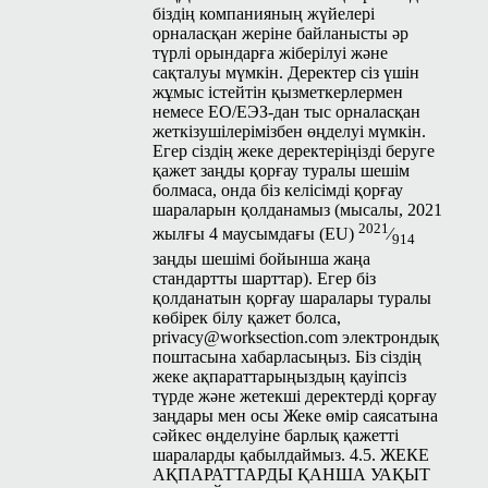
біздің компанияның жүйелері
орналасқан жеріне байланысты әр
түрлі орындарға жіберілуі және
сақталуы мүмкін. Деректер сіз үшін
жұмыс істейтін қызметкерлермен
немесе ЕО/ЕЭЗ-дан тыс орналасқан
жеткізушілерімізбен өңделуі мүмкін.
Егер сіздің жеке деректеріңізді беруге
қажет заңды қорғау туралы шешім
болмаса, онда біз келісімді қорғау
шараларын қолданамыз (мысалы, 2021
2021
жылғы 4 маусымдағы (
EU
)
⁄
914
заңды шешімі бойынша жаңа
стандартты шарттар). Егер біз
қолданатын қорғау шаралары туралы
көбірек білу қажет болса,
privacy@worksection.com
электрондық
поштасына хабарласыңыз. Біз сіздің
жеке ақпараттарыңыздың қауіпсіз
түрде және жетекші деректерді қорғау
заңдары мен осы Жеке өмір саясатына
сәйкес өңделуіне барлық қажетті
шараларды қабылдаймыз. 4.5. ЖЕКЕ
АҚПАРАТТАРДЫ ҚАНША УАҚЫТ