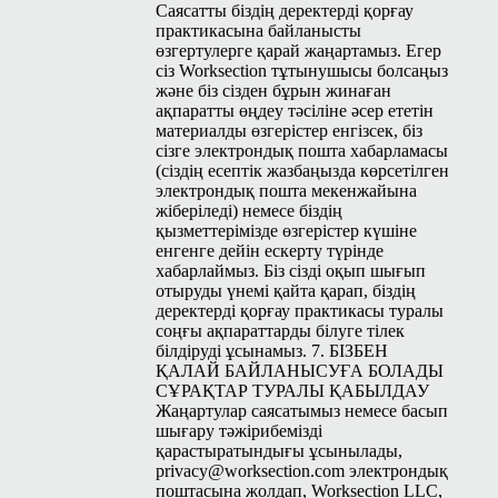
Саясатты біздің деректерді қорғау
практикасына байланысты
өзгертулерге қарай жаңартамыз. Егер
сіз Work­sec­tion тұтынушысы болсаңыз
және біз сізден бұрын жинаған
ақпаратты өңдеу тәсіліне әсер ететін
материалды өзгерістер енгізсек, біз
сізге электрондық пошта хабарламасы
(сіздің есептік жазбаңызда көрсетілген
электрондық пошта мекенжайына
жіберіледі) немесе біздің
қызметтерімізде өзгерістер күшіне
енгенге дейін ескерту түрінде
хабарлаймыз. Біз сізді оқып шығып
отыруды үнемі қайта қарап, біздің
деректерді қорғау практикасы туралы
соңғы ақпараттарды білуге тілек
білдіруді ұсынамыз. 7. БІЗБЕН
ҚАЛАЙ БАЙЛАНЫСУҒА БОЛАДЫ
СҰРАҚТАР ТУРАЛЫ ҚАБЫЛДАУ
Жаңартулар саясатымыз немесе басып
шығару тәжірибемізді
қарастыратындығы ұсынылады,
privacy@worksection.com
электрондық
поштасына жолдап, Work­sec­tion
LLC
,