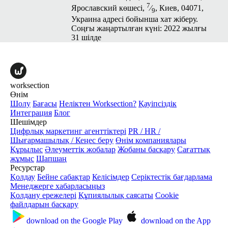
7
Ярославский көшесі,
⁄
, Киев, 04071,
9
Украина адресі бойынша хат жіберу.
Соңғы жаңартылған күні: 2022 жылғы
31 шілде
worksection
Өнім
Шолу
Бағасы
Неліктен Worksection?
Қауіпсіздік
Интеграция
Блог
Шешімдер
Цифрлық маркетинг агенттіктері
PR / HR /
Шығармашылық / Кеңес беру
Өнім компаниялары
Құрылыс
Әлеуметтік жобалар
Жобаны басқару
Сағаттық
жұмыс
Шапшаң
Ресурстар
Қолдау
Бейне сабақтар
Келісімдер
Серіктестік бағдарлама
Менеджерге хабарласыңыз
Қолдану ережелері
Құпиялылық саясаты
Cookie
файлдарын басқару
download on the
Google Play
download on the
App