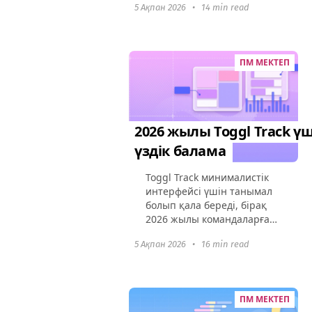
5 Ақпан 2026
•
14 min read
Time Doctor өнімділік
мониторингі бар алғашқы
шын мәніндегі уақыт
трекерлерінің бірі...
ПМ МЕКТЕП
2026 жылы Toggl Track үш
үздік балама
Toggl Track минималистік
интерфейсі үшін танымал
болып қала береді, бірақ
2026 жылы командаларға
көбірек қажет:
5 Ақпан 2026
•
16 min read
жетілдірілген талдаулар,
клиенттер үшін мөлдір
есептер, автоматты
мониторинг және жұмыс...
ПМ МЕКТЕП