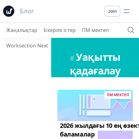
Блог
Join
Жаңалықтар
Іскерлік істер
ПМ мектеп
Worksection Next
Уақытты
#
қадағалау
ПМ МЕКТЕП
2026 жылдағы 10 ең өзек
баламалар