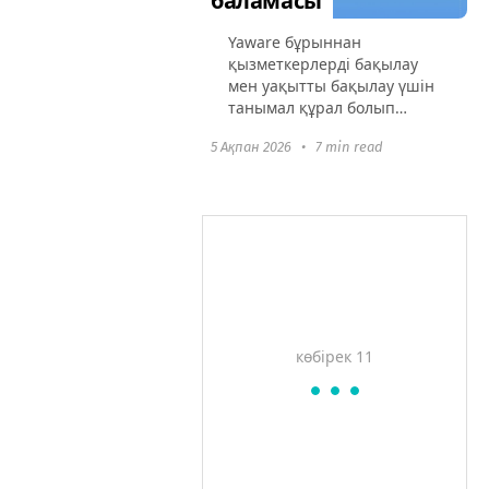
баламасы
Yaware бұрыннан
қызметкерлерді бақылау
мен уақытты бақылау үшін
танымал құрал болып
табылады, алайда қазіргі
5 Ақпан 2026
•
7 min read
нарықта лайықты
алмастырғыштардың
ондағаны ұсынылған.
Кейбір компаниялар
бақылаудың шамадан...
көбірек 11