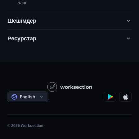
Блог
Шешімдер
Ресурстар
Цифрлық маркетинг агенттіктері
PR / HR / Шығармашылық / Кеңес беру
Қолдау
Өнім компаниялары
Білім қоры
Құрылыс
Бейне сабақтар
Әлеуметтік жобалар
Келісімдер
English
Жобаны басқару
Серіктестік бағдарлама
Сағаттық жұмыс
Шапшаң
© 2026 Worksection