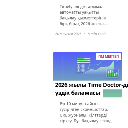
Timely әлі де танымал
автоматты уақытты
бақылау қызметтерінің
бірі, бірақ 2026 жылға
дейін нарық бірнеше
24 Маусым 2026
•
8 min read
онжылдықтарда әлдеқайда
икемді және, ең бастысы,
қолжетімді нұсқалармен
толығады. Көптеген
ПМ МЕКТЕП
пайдаланушылар...
2026 жылы Time Doctor-д
үздік баламасы
Әр 10 минут сайын
түсірілген скриншоттар.
URL журналы. Кілттерді
тіркеу. Бұл бақылау секілді,
басқару емес — солай ма?