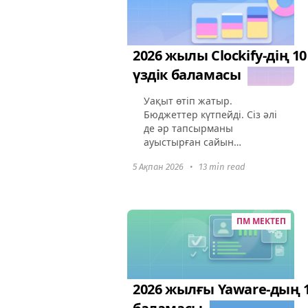
2026 жылы Clockify-дің 10
үздік баламасы
Уақыт өтіп жатыр.
Бюджеттер күтпейді. Сіз әлі
де әр тапсырманы
ауыстырған сайын
таймерді қолмен қосасыз
5 Ақпан 2026
•
13 min read
ба? 2026 жылы мұны сіз
үшін орындайтын құралдар
бар — және одан да көп.
Clockify - жаман бастама...
ПМ МЕКТЕП
2026 жылғы Yaware-дың 1