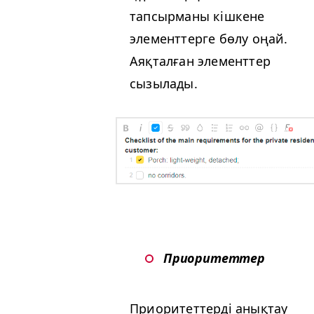
тапсырманы кішкене
элементтерге бөлу оңай.
Аяқталған элементтер
сызылады.
Приоритеттер
Приоритеттерді анықтау