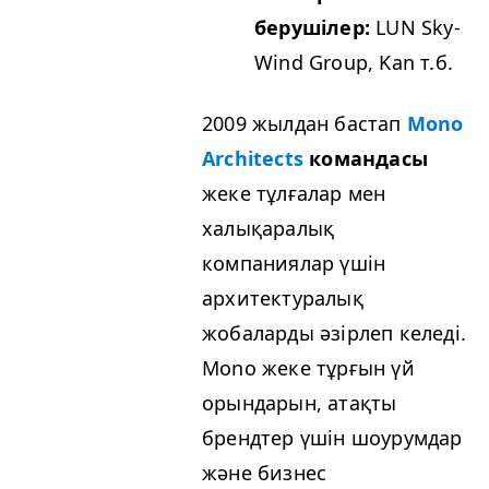
берушілер:
LUN
Sky­
Wind Group, Kan т.б.
2009 жылдан бастап
Mono
Archi­tects
командасы
жеке тұлғалар мен
халықаралық
компаниялар үшін
архитектуралық
жобаларды әзірлеп келеді.
Mono жеке тұрғын үй
орындарын, атақты
брендтер үшін шоурумдар
және бизнес