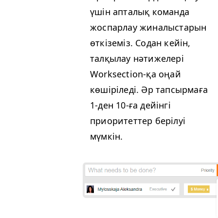
үшін апталық команда
жоспарлау жиналыстарын
өткіземіз. Содан кейін,
талқылау нәтижелері
Work­sec­tion-қа оңай
көшіріледі. Әр тапсырмаға
1‑ден 10-ға дейінгі
приоритеттер берілуі
мүмкін.