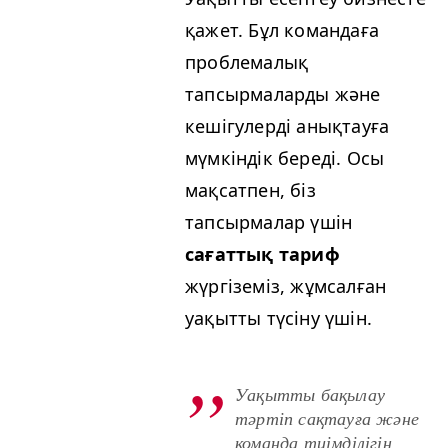
қажет. Бұл командаға
проблемалық
тапсырмаларды және
кешігулерді анықтауға
мүмкіндік береді. Осы
мақсатпен, біз
тапсырмалар үшін
сағаттық тариф
жүргіземіз, жұмсалған
уақытты түсіну үшін.
Уақытты бақылау
тәртіп сақтауға және
команда тиімділігін