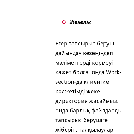
Жекелік
Егер тапсырыс беруші
дайындау кезеңіндегі
мәліметтерді көрмеуі
қажет болса, онда Work­
sec­tion-да клиентке
қолжетімді жеке
директория жасаймыз,
онда барлық файлдарды
тапсырыс берушіге
жіберіп, талқылаулар