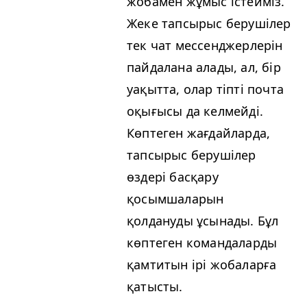
жобамен жұмыс істейміз.
Жеке тапсырыс берушілер
тек чат мессенджерлерін
пайдалана алады, ал, бір
уақытта, олар тіпті почта
оқығысы да келмейді.
Көптеген жағдайларда,
тапсырыс берушілер
өздері басқару
қосымшаларын
қолдануды ұсынады. Бұл
көптеген командаларды
қамтитын ірі жобаларға
қатысты.