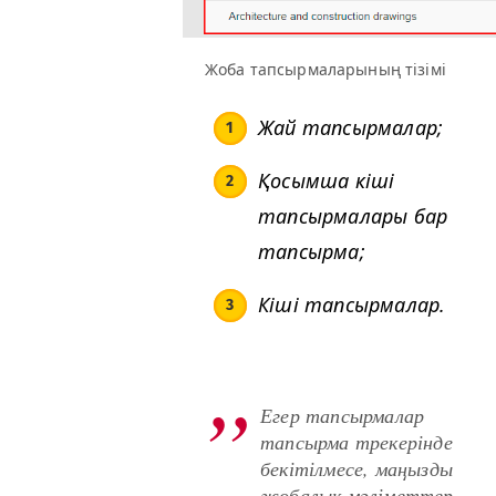
Жоба тапсырмаларының тізімі
Жай тапсырмалар;
Қосымша кіші
тапсырмалары бар
тапсырма;
Кіші тапсырмалар.
Егер тапсырмалар
тапсырма трекерінде
бекітілмесе, маңызды
жобалық мәліметтер