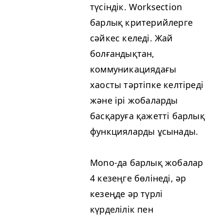
түсіндік. Work­sec­tion
барлық критерийлерге
сәйкес келеді. Жай
болғандықтан,
коммуникациядағы
хаосты тәртіпке келтіреді
және ірі жобаларды
басқаруға қажетті барлық
функцияларды ұсынады.
Mono-да барлық жобалар
4 кезеңге бөлінеді, әр
кезеңде әр түрлі
күрделілік пен