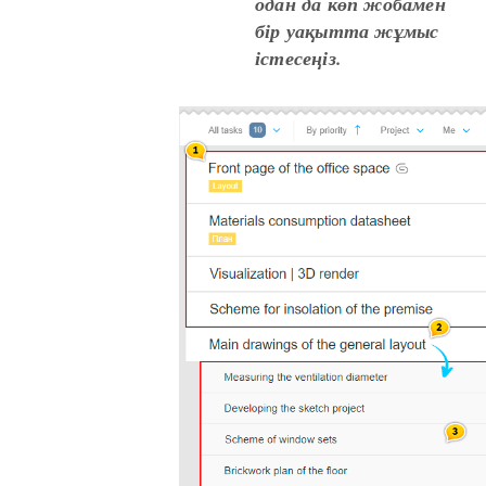
одан да көп жобамен
бір уақытта жұмыс
істесеңіз.