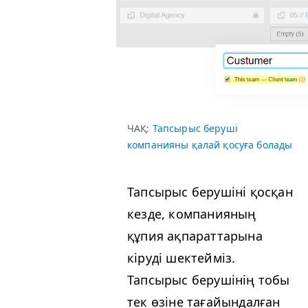
ЧАҚ:
Тапсырыс беруші
компанияны қалай қосуға болады
Тапсырыс берушіні қосқан
кезде, компанияның
құпия ақпараттарына
кіруді шектейміз.
Тапсырыс берушінің тобы
тек өзіне тағайындалған