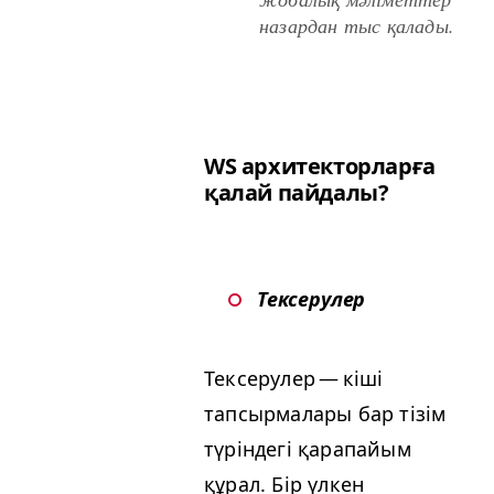
назардан тыс қалады.
WS
архитекторларға
қалай пайдалы?
Тексерулер
Тексерулер — кіші
тапсырмалары бар тізім
түріндегі қарапайым
құрал. Бір үлкен