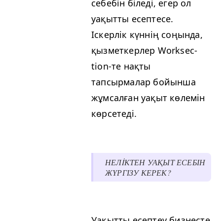
себебін біледі, егер ол
уақытты есептесе.
Іскерлік күннің соңында,
қызметкерлер Work­sec­
tion-те нақты
тапсырмалар бойынша
жұмсалған уақыт көлемін
көрсетеді.
НЕЛİКТЕН УАҚЫТ ЕСЕБІН
ЖҮРГІЗУ КЕРЕК?
Уақытты есептеу бизнесте