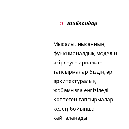
Шаблондар
Мысалы, нысанның
функционалдық моделін
әзірлеуге арналған
тапсырмалар біздің әр
архитектуралық
жобамызға енгізіледі.
Көптеген тапсырмалар
кезең бойынша
қайталанады.