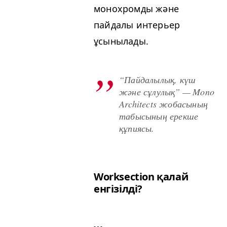
монохромды және
пайдалы интерьер
ұсынылады.
“
Пайдалылық, күш
және сұлулық” — Mono
Archi­tects жобасының
табысының ерекше
құпиясы.
Work­sec­tion қалай
енгізілді?