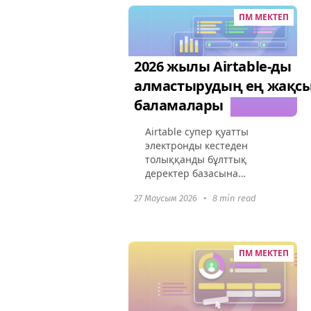
өзгертіп,
ПМ МЕКТЕП
ынтымақтастықты
жақсартатынын...
2026 жылы Airtable-ды
алмастырудың ең жақс
баламалары
Airtable супер қуатты
электронды кестеден
толыққанды бұлттық
деректер базасына
айналды, бірақ оның
27 Маусым 2026
•
8 min read
кеңейтілген
функционалдығы
бағаларды көтерді.
Көптеген компаниялар
ПМ МЕКТЕП
қазір артық жүктелген
интерфейс, рөлге...