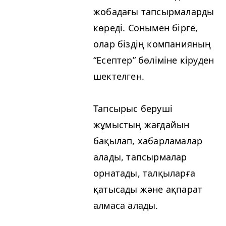
жобадағы тапсырмаларды
көреді. Сонымен бірге,
олар біздің компанияның
“
Есептер” бөліміне кіруден
шектелген.
Тапсырыс беруші
жұмыстың жағдайын
бақылап, хабарламалар
алады, тапсырмалар
орнатады, талқыларға
қатысады және ақпарат
алмаса алады.