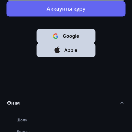
Аккаунты құру
Google
Apple
Өнім
Шолу
Бағасы