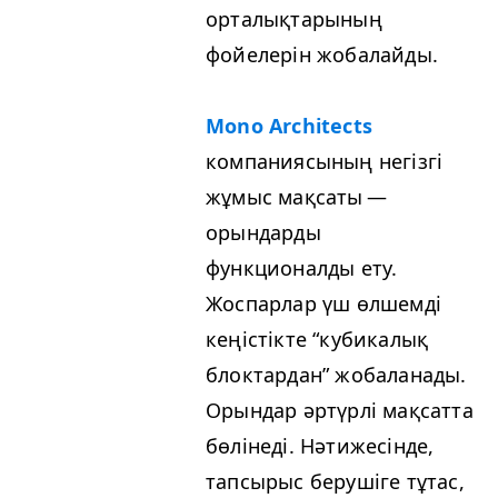
орталықтарының
фойелерін жобалайды.
Mono Archi­tects
компаниясының негізгі
жұмыс мақсаты —
орындарды
функционалды ету.
Жоспарлар үш өлшемді
кеңістікте
“
кубикалық
блоктардан” жобаланады.
Орындар әртүрлі мақсатта
бөлінеді. Нәтижесінде,
тапсырыс берушіге тұтас,