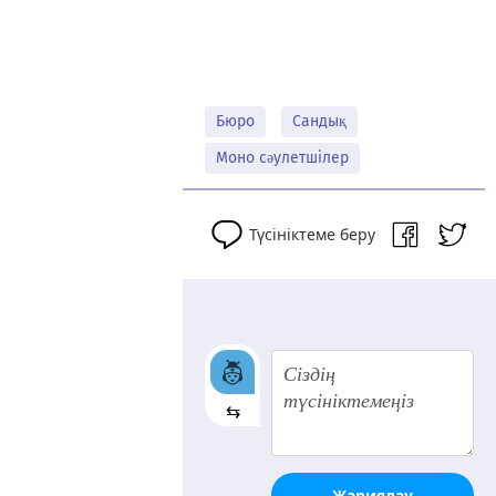
Бюро
Сандық
Моно сәулетшілер
Түсініктеме беру
⇆
Жариялау