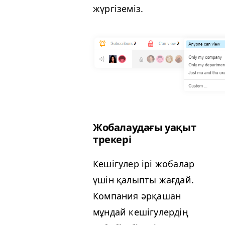
жүргіземіз.
Жобалаудағы уақыт
трекері
Кешігулер ірі жобалар
үшін қалыпты жағдай.
Компания әрқашан
мұндай кешігулердің