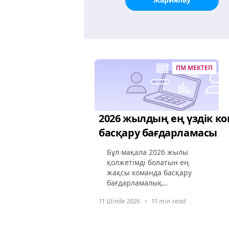
ПМ МЕКТЕП
2026 жылдың ең үздік к
басқару бағдарламасы
Бұл мақала 2026 жылы
қолжетімді болатын ең
жақсы команда басқару
бағдарламалық
қамтамасыз етуі туралы
11 Шілде 2026
•
11 min read
терең зерттеу жүргізеді.
Бұл құралдардың команда
динамикасын қалай