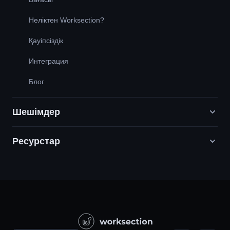
Неліктен Worksection?
Қауіпсіздік
Интеграция
Блог
Шешімдер
Ресурстар
Цифрлық маркетинг агенттіктері
PR / HR / Шығармашылық / Кеңес беру
Қолдау
Өнім компаниялары
Білім қоры
Құрылыс
Бейне сабақтар
Әлеуметтік жобалар