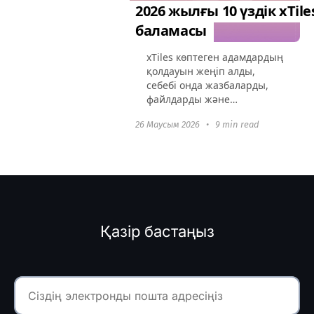
2026 жылғы 10 үздік xTile
баламасы
xTiles көптеген адамдардың
қолдауын жеңіп алды,
себебі онда жазбаларды,
файлдарды және
сілтемелерді бекітуге
26 Маусым 2026
•
9 min read
болатын икемді “доска” бар.
Бірақ жоба өскен сайын,
оның шектеулері
айқындала бастайды:
беткейлік...
Қазір бастаңыз