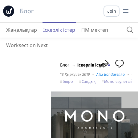
Блог
Join
Жаңалықтар
Іскерлік істер
ПМ мектеп
Моно Архитекторлар
: Топ және Жоба Басқармасы Архитектура Бюросында
Worksection Next
Блог
→
Іскерлік істер
18 Қыркүйек 2019
•
Alex Bondarenko
•
4 m
Бюро
Сандық
Моно сәулетшіле