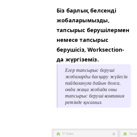
Біз барлық белсенді
жобаларымызды,
тапсырыс берушілермен
немесе тапсырыс
берушісіз, Work­sec­tion-
да жүргіземіз.
Егер тапсырыс беруші
жобаларды басқару жүйесін
пайдалануға дайын болса,
онда жаңа жобада оны
тапсырыс беруші компания
ретінде қосамыз.