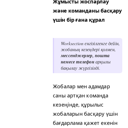
Жұмысты жоспарлау
және команданы басқару
үшін бір ғана құрал
Work­sec­tion енгізілгенге дейін,
жобаның кезеңдері қолмен,
мессенджерлер, пошта
немесе телефон
арқылы
бақылау жүргізілді.
Жобалар мен адамдар
саны артқан команда
кезеңінде, құрылыс
жобаларын басқару үшін
бағдарлама қажет екенін