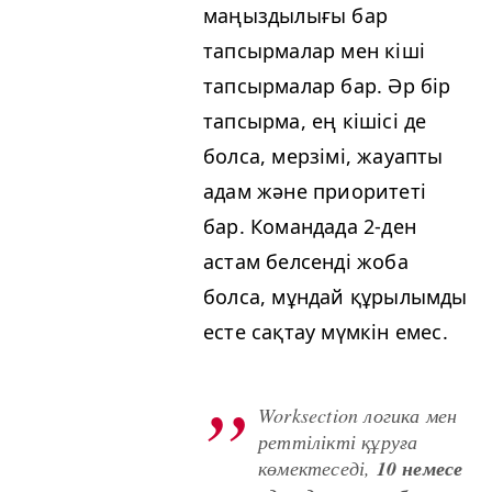
маңыздылығы бар
тапсырмалар мен кіші
тапсырмалар бар. Әр бір
тапсырма, ең кішісі де
болса, мерзімі, жауапты
адам және приоритеті
бар. Командада 2‑ден
астам белсенді жоба
болса, мұндай құрылымды
есте сақтау мүмкін емес.
Work­sec­tion логика мен
реттілікті құруға
көмектеседі,
10 немесе