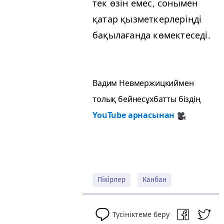
тек өзін емес, сонымен
қатар қызметкерлеріңді
бақылағанда көмектеседі.
Вадим Невмержицкиймен
толық бейнесұхбатты біздің
YouTube арнасынан
Пікірлер
Канбан
Түсініктеме беру