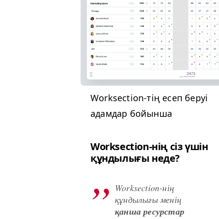
Work­sec­tion-тің есеп беруі
адамдар бойынша
Work­sec­tion-нің сіз үшін
құндылығы неде?
Work­sec­tion-нің
құндылығы менің
қанша ресурстар