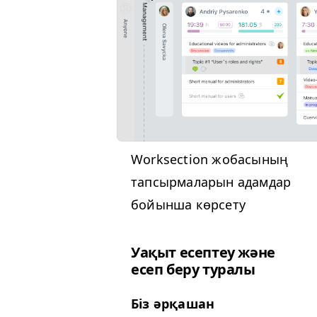
Work­sec­tion жобасының
тапсырмаларын адамдар
бойынша көрсету
Уақыт есептеу және
есеп беру туралы
Біз әрқашан