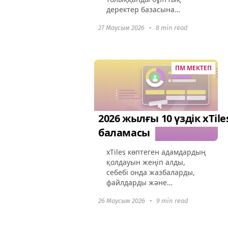
деректер базасына
айналды, бірақ оның
27 Маусым 2026
•
8 min read
кеңейтілген
функционалдығы
бағаларды көтерді.
Көптеген компаниялар
ПМ МЕКТЕП
қазір артық жүктелген
интерфейс, рөлге...
2026 жылғы 10 үздік xTile
баламасы
xTiles көптеген адамдардың
қолдауын жеңіп алды,
себебі онда жазбаларды,
файлдарды және
сілтемелерді бекітуге
26 Маусым 2026
•
9 min read
болатын икемді “доска” бар.
Бірақ жоба өскен сайын,
оның шектеулері