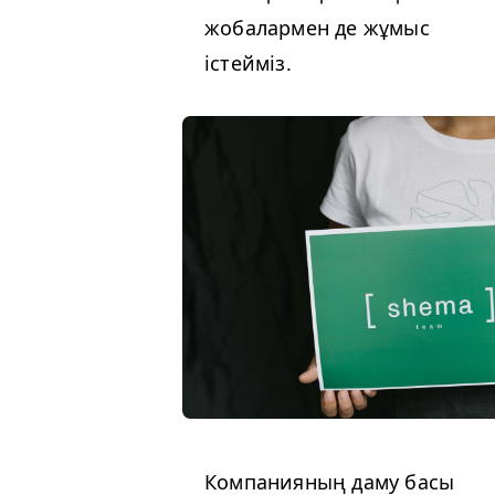
жобалармен де жұмыс
істейміз.
Компанияның даму басы