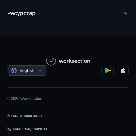
Ресурстар
Цифрлық маркетинг агенттіктері
PR / HR / Шығармашылық / Кеңес беру
Қолдау
Өнім компаниялары
Білім қоры
Құрылыс
Бейне сабақтар
Әлеуметтік жобалар
Келісімдер
English
Жобаны басқару
Серіктестік бағдарлама
Сағаттық жұмыс
Шапшаң
© 2026 Worksection
Қолдану ережелері
Құпиялылық саясаты