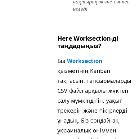
нақтырақ және сәйкес
келеді.
Неге Work­sec­tion-ді
таңдадыңыз?
Біз
Work­sec­tion
қызметінің Kan­ban
тақтасын, тапсырмаларды
CSV
файл арқылы жүктеп
салу мүмкіндігін, уақыт
трекерін және пікірлерді
ұнадық. Біз сондай-ақ
украиналық өніммен