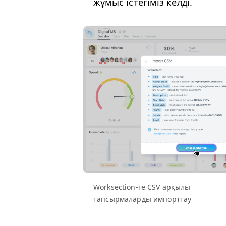
жұмыс істегіміз келді.
Work­sec­tion-ге
CSV
арқылы
тапсырмаларды импорттау