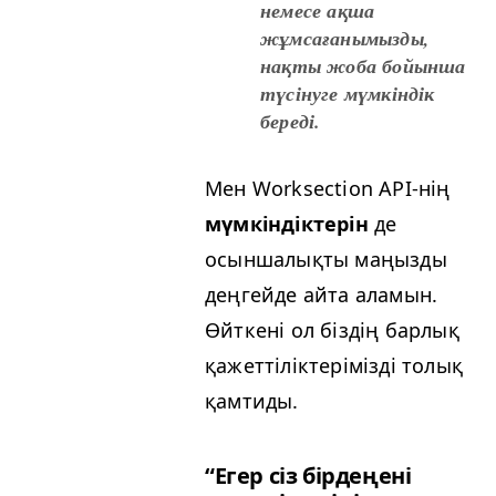
немесе ақша
жұмсағанымызды,
нақты жоба бойынша
түсінуге мүмкіндік
береді.
Мен Work­sec­tion API-нің
мүмкіндіктерін
де
осыншалықты маңызды
деңгейде айта аламын.
Өйткені ол біздің барлық
қажеттіліктерімізді толық
қамтиды.
“
Егер сіз бірдеңені