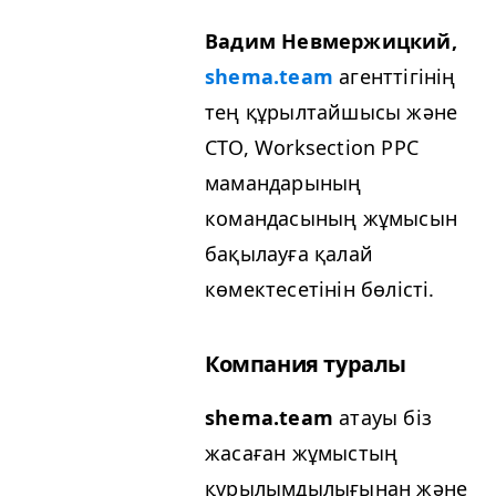
Вадим Невмержицкий,
shema.team
агенттігінің
тең құрылтайшысы және
CTO
, Work­sec­tion
PPC
мамандарының
командасының жұмысын
бақылауға қалай
көмектесетінін бөлісті.
Компания туралы
shema.team
атауы біз
жасаған жұмыстың
құрылымдылығынан және