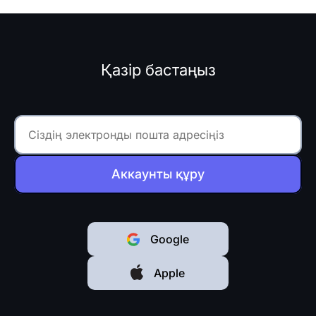
айқындала бастайды:
беткейлік...
Қазір бастаңыз
Аккаунты құру
Google
Apple