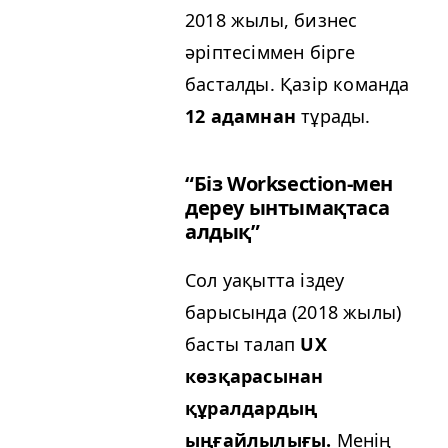
2018 жылы, бизнес
әріптесіммен бірге
басталды. Қазір команда
12 адамнан
тұрады.
“
Біз Work­sec­tion-мен
дереу ынтымақтаса
алдық”
Сол уақытта іздеу
барысында (2018 жылы)
басты талап
UX
көзқарасынан
құралдардың
ыңғайлылығы.
Менің