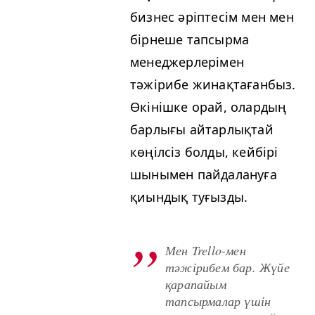
бизнес әріптесім мен мен
бірнеше тапсырма
менеджерлерімен
тәжірибе жинақтағанбыз.
Өкінішке орай, олардың
барлығы айтарлықтай
көңілсіз болды, кейбірі
шынымен пайдалануға
қиындық туғызды.
Мен Trel­lo-мен
тәжірибем бар. Жүйе
қарапайым
тапсырмалар үшін