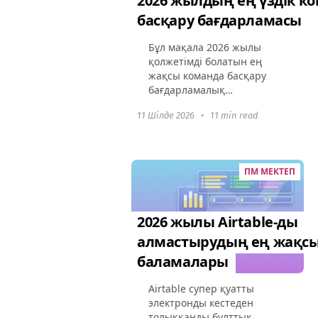
2026 жылдың ең үздік к
басқару бағдарламасы
Бұл мақала 2026 жылы
қолжетімді болатын ең
жақсы команда басқару
бағдарламалық
қамтамасыз етуі туралы
11 Шілде 2026
•
11 min read
терең зерттеу жүргізеді.
Бұл құралдардың команда
динамикасын қалай
өзгертіп,
ПМ МЕКТЕП
ынтымақтастықты
жақсартатынын...
2026 жылы Airtable-ды
алмастырудың ең жақс
баламалары
Airtable супер қуатты
электронды кестеден
толыққанды бұлттық