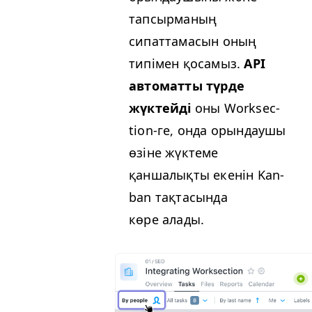
тапсырманың
сипаттамасын оның
типімен қосамыз.
API
автоматты түрде
жүктейді
оны Work­sec­
tion-ге, онда орындаушы
өзіне жүктеме
қаншалықты екенін Kan­
ban тақтасында
көре алады.