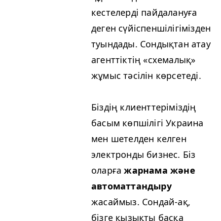
кестелерді пайдалануға
деген сүйіспеншілігімізден
туындады. Сондықтан атау
агенттіктің «схемалық»
жұмыс тәсілін көрсетеді.
Біздің клиенттеріміздің
басым көпшілігі Украина
мен шетелден келген
электронды бизнес. Біз
оларға
жарнама және
автоматтандыру
жасаймыз. Сондай-ақ,
бізге қызықты басқа