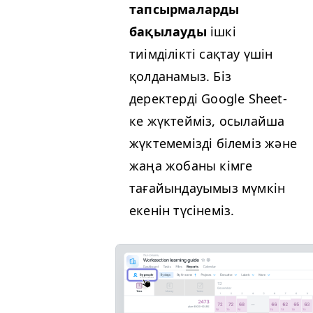
тапсырмаларды
бақылауды
ішкі
тиімділікті сақтау үшін
қолданамыз. Біз
деректерді Google Sheet-
ке жүктейміз, осылайша
жүктемемізді білеміз және
жаңа жобаны кімге
тағайындауымыз мүмкін
екенін түсінеміз.