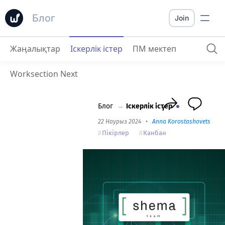
Блог
Join
Жаңалықтар
Іскерлік істер
ПМ мектеп
Shema.team Worksection туралы
: Digita
Worksection Next
Блог
→
Іскерлік істер
22 Наурыз 2024
•
Anna Korostashovets
•
2
Пікірлер
Канбан