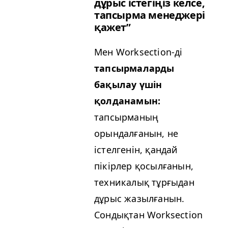
дұрыс істегіңіз келсе,
тапсырма менеджері
қажет”
Мен Work­sec­tion-ді
тапсырмаларды
бақылау үшін
қолданамын:
тапсырманың
орындалғанын, не
істелгенін, қандай
пікірлер қосылғанын,
техникалық тұрғыдан
дұрыс жазылғанын.
Сондықтан Work­sec­tion