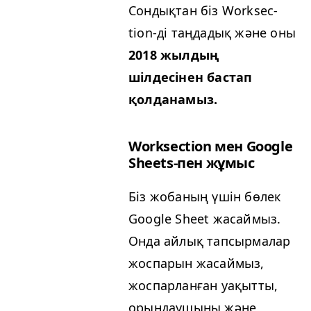
Сондықтан біз Work­sec­
tion-ді таңдадық және оны
2018 жылдың
шілдесінен бастап
қолданамыз.
Work­sec­tion мен Google
Sheets-пен жұмыс
Біз жобаның үшін бөлек
Google Sheet жасаймыз.
Онда айлық тапсырмалар
жоспарын жасаймыз,
жоспарланған уақытты,
орындаушыны және