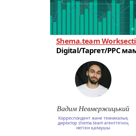
Shema.team Worksect
Digital/Таргет/PPC м
Вадим Невмержицький
Корреспондент және техникалық
директор shema.team агенттігінің
негізін қалаушы