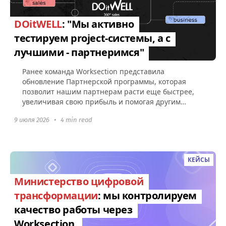
DOitWELL
: "Мы активно
тестируем project-системы, а с
лучшими - партнеримся"
Ранее команда Worksection представила
обновление Партнерской программы, которая
позволит нашим партнерам расти еще быстрее,
увеличивая свою прибыль и помогая другим
компаниям эффективно управлять командами...
9 июля 2026
•
4 min read
КЕЙСЫ
Министерство цифровой
трансформации
: мы контролируем
качество работы через
Worksection.