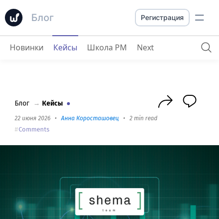
Блог
Регистрация
Новинки
Кейсы
Школа PM
Next
Shema.team о Worksection для специалистов по цифровому маркетингу/таргетингу/PPC
Блог
→
Кейсы
22 июня 2026
•
Анна Коросташовец
•
2 min read
Comments