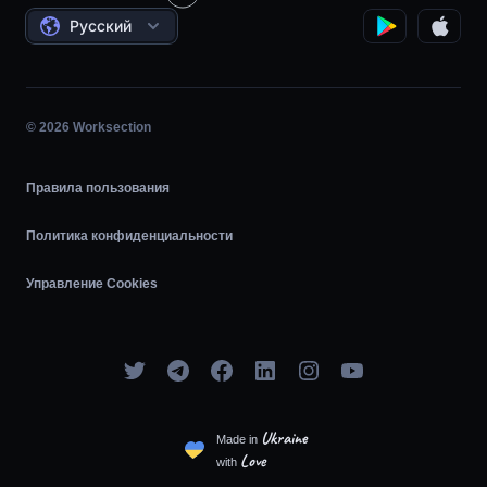
Соглашения
Почасовая работа
Русский
Планировщик задач
Диаграмма Ганта
© 2026 Worksection
Agile
Правила пользования
Политика конфиденциальности
Управление Cookies
Ukraine
Made in
Love
with