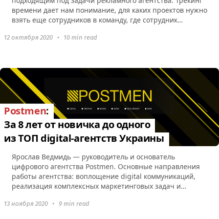
подходящим под задачи рекламного агентства. Трекинг
времени дает нам понимание, для каких проектов нужно
взять еще сотрудников в команду, где сотрудник
недогружен задачами, а где наоборот – перегружен.
12 октября 2020
•
10 min read
Postmen
:
За 8 лет от новичка до одного
из ТОП digital-агентств Украины
Ярослав Ведмидь — руководитель и основатель
цифрового агентства Postmen. Основные направления
работы агентства: воплощение digital коммуникаций,
реализация комплексных маркетинговых задач и
креативных...
13 ноября 2020
•
9 min read