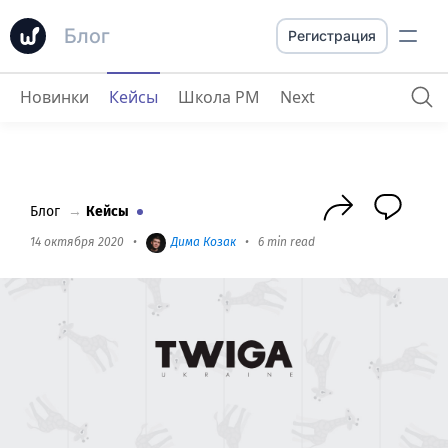
Блог
Регистрация
Новинки
Кейсы
Школа PM
Next
Twiga Digital
: про онбординг, командную работу и Worksection
Блог
→
Кейсы
14 октября 2020
•
Дима Козак
•
6 min read