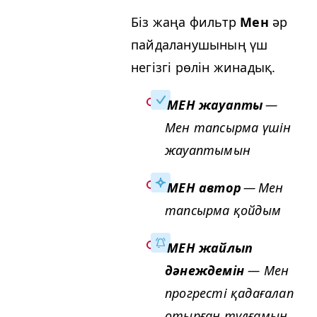
Біз жаңа фильтр
Мен
әр
пайдаланушының үш
негізгі рөлін жинадық.
МЕН жауапты
—
Мен тапсырма үшін
жауаптымын
МЕН автор
— Мен
тапсырма қойдым
МЕН жайлып
дәнеждемін
— Мен
прогресті қадағалап
отырған тұлғамын