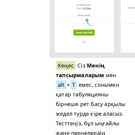
Кеңес
Сіз
Менің
тапсырмаларым
мен
alt
+
T
емес, сонымен
қатар табуляцияны
бірнеше рет басу арқылы
жедел түрде кіре аласыз.
Тесттеңіз, бұл ыңғайлы
және пернелердің