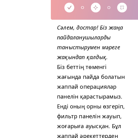
Сәлем, достар! Біз жаңа
пайдаланушыларды
таныстырумен мәреге
жақындап қалдық.
Біз беттің төменгі
жағында пайда болатын
жаппай операциялар
панелін қарастырамыз.
Енді оның орны өзгеріп,
фильтр панелін жауып,
жоғарыға ауысқан. Бұл
жаппай әрекеттерден