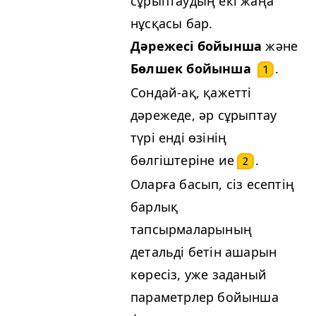
сұрыптаудың екі жаңа
нұсқасы бар.
Дәрежесі бойынша
және
Бөлшек бойынша
.
1
Сондай-ақ, қажетті
дәрежеде, әр сұрыптау
түрі енді өзінің
бөлгіштеріне ие
.
2
Оларға басып, сіз есептің
барлық
тапсырмаларының
детальді бетін ашарын
көресіз, уже заданый
параметрлер бойынша