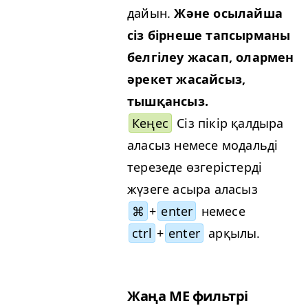
дайын.
Және осылайша
сіз бірнеше тапсырманы
белгілеу жасап, олармен
әрекет жасайсыз,
тышқансыз.
Кеңес
Сіз пікір қалдыра
аласыз немесе модальді
терезеде өзгерістерді
жүзеге асыра аласыз
⌘
+
enter
немесе
ctrl
+
enter
арқылы.
Жаңа
ME
фильтрі