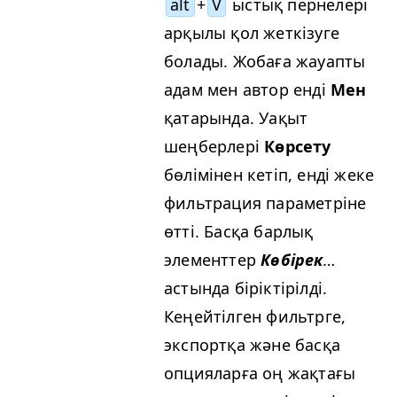
alt
+
V
ыстық пернелері
арқылы қол жеткізуге
болады. Жобаға жауапты
адам мен автор енді
Мен
қатарында. Уақыт
шеңберлері
Көрсету
бөлімінен кетіп, енді жеке
фильтрация параметріне
өтті. Басқа барлық
элементтер
Көбірек
…
астында біріктірілді.
Кеңейтілген фильтрге,
экспортқа және басқа
опцияларға оң жақтағы