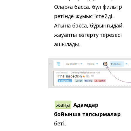
Оларға басса, бұл фильтр
ретінде жұмыс істейді.
Атына басса, бұрынғыдай
жауапты өзгерту терезесі
ашылады.
жаңа
Адамдар
бойынша тапсырмалар
беті.