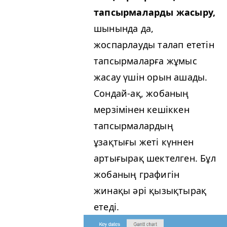
тапсырмаларды жасыру,
шынында да,
жоспарлауды талап ететін
тапсырмаларға жұмыс
жасау үшін орын ашады.
Сондай-ақ, жобаның
мерзімінен кешіккен
тапсырмалардың
ұзақтығы жеті күннен
артығырақ шектелген. Бұл
жобаның графигін
жинақы әрі қызықтырақ
етеді.