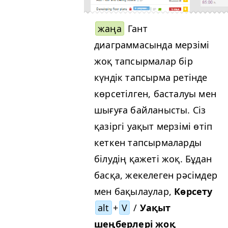
жаңа
Гант
диаграммасында мерзімі
жоқ тапсырмалар бір
күндік тапсырма ретінде
көрсетілген, басталуы мен
шығуға байланысты. Сіз
қазіргі уақыт мерзімі өтіп
кеткен тапсырмаларды
білудің қажеті жоқ. Бұдан
басқа, жекелеген рәсімдер
мен бақылаулар,
Көрсету
alt
+
V
/
Уақыт
шеңберлері жоқ