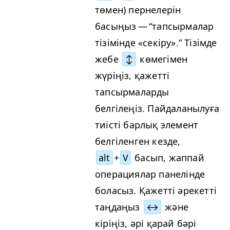
төмен) пернелерін
басыңыз —
“
тапсырмалар
тізімінде «секіру».” Тізімде
жебе
↕
көмегімен
жүріңіз, қажетті
тапсырмаларды
белгілеңіз. Пайдаланылуға
тиісті барлық элемент
белгіленген кезде,
alt
+
V
басып, жаппай
операциялар панелінде
боласыз. Қажетті әрекетті
таңдаңыз
↔
және
кіріңіз, әрі қарай бәрі