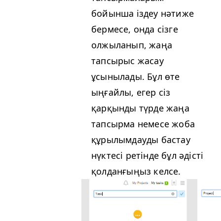
бойынша іздеу нәтиже
бермесе, онда сізге
олжыланып, жаңа
тапсырыс жасау
ұсынылады. Бұл өте
ыңғайлы, егер сіз
қарқынды түрде жаңа
тапсырма немесе жоба
құрылымдауды бастау
нүктесі ретінде бұл әдісті
қолданғыңыз келсе.