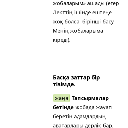
жобаларым» ашады (егер
Лекттің ішінде ештеңе
жоқ болса, бірінші басу
Менің жобаларыма
кіреді).
Басқа заттар бір
тізімде.
жаңа
Тапсырмалар
бетінде
жобада жауап
беретін адамдардың
аватарлары дерлік бар.