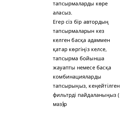
тапсырмаларды көре
аласыз.
Егер сіз бір автордың
тапсырмаларын кез
келген басқа адаммен
қатар көргіңіз келсе,
тапсырма бойынша
жауапты немесе басқа
комбинацияларды
тапсырыңыз, кеңейтілген
фильтрді пайдаланыңыз (
мәзір
).