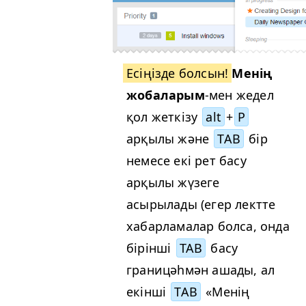
Есіңізде болсын!
Менің
жобаларым
-мен жедел
қол жеткізу
alt
+
P
арқылы және
TAB
бір
немесе екі рет басу
арқылы жүзеге
асырылады (егер лектте
хабарламалар болса, онда
бірінші
TAB
басу
границәһмән ашады, ал
екінші
TAB
«Менің