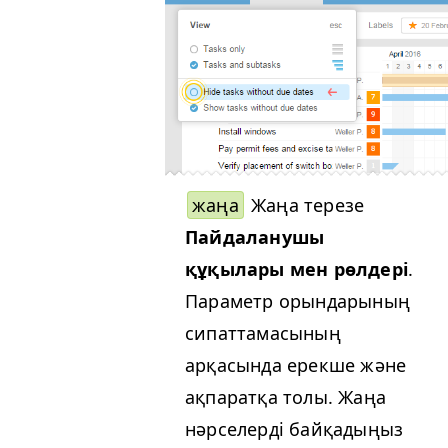
жаңа
Жаңа терезе
Пайдаланушы
құқылары мен рөлдері
.
Параметр орындарының
сипаттамасының
арқасында ерекше және
ақпаратқа толы. Жаңа
нәрселерді байқадыңыз