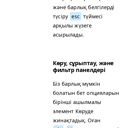
және барлық белгілерді
түсіру
esc
түймесі
арқылы жүзеге
асырылады.
Көру, сұрыптау, және
фильтр панелдері
Біз барлық мүмкін
болатын бет опцияларын
бірінші ашылмалы
элемент Көруде
жинақтадық. Оған