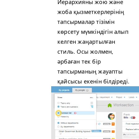
Иерархияны жою және
жоба қызметкерлерінің
тапсырмалар тізімін
көрсету мүмкіндігін алып
келген жаңартылған
стиль. Осы жолмен,
әрбаған тек бір
тапсырманың жауапты
қайсысы екенін білдіреді.