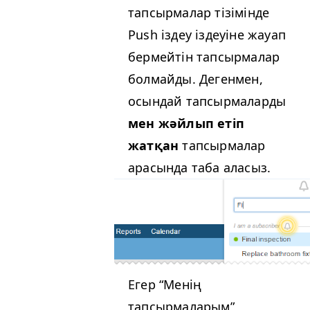
тапсырмалар тізімінде
Push іздеу іздеуіне жауап
бермейтін тапсырмалар
болмайды. Дегенмен,
осындай тапсырмаларды
мен жәйлып етіп
жатқан
тапсырмалар
арасында таба аласыз.
Егер
“
Менің
тапсырмаларым”