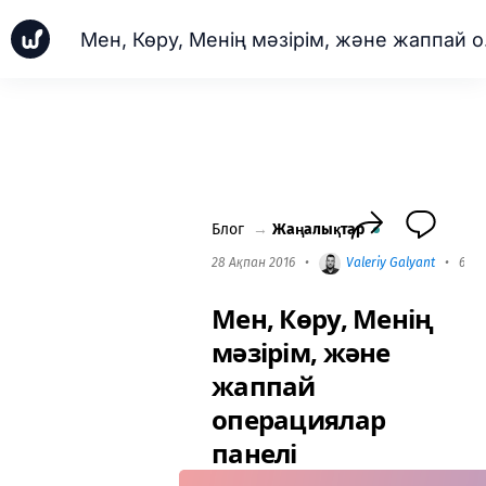
Мен, Кө
Жаңалықтар
Іскерлік істер
ПМ мектеп
Worksection Next
Блог
→
Жаңалықтар
28 Ақпан 2016
•
Valeriy Galyant
•
6 mi
Мен, Көру, Менің
мәзірім, және
жаппай
операциялар
панелі