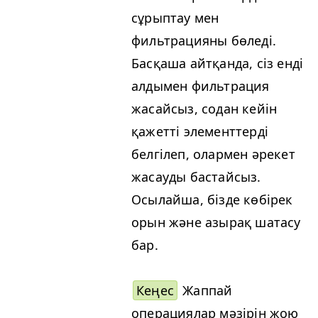
сұрыптау мен
фильтрацияны бөледі.
Басқаша айтқанда, сіз енді
алдымен фильтрация
жасайсыз, содан кейін
қажетті элементтерді
белгілеп, олармен әрекет
жасауды бастайсыз.
Осылайша, бізде көбірек
орын және азырақ шатасу
бар.
Кеңес
Жаппай
операциялар мәзірін жою