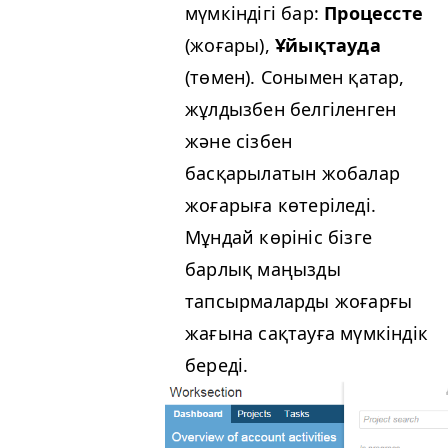
мүмкіндігі бар:
Процессте
(жоғары),
Ұйықтауда
(төмен). Сонымен қатар,
жұлдызбен белгіленген
және сізбен
басқарылатын жобалар
жоғарыға көтеріледі.
Мұндай көрініс бізге
барлық маңызды
тапсырмаларды жоғарғы
жағына сақтауға мүмкіндік
береді.