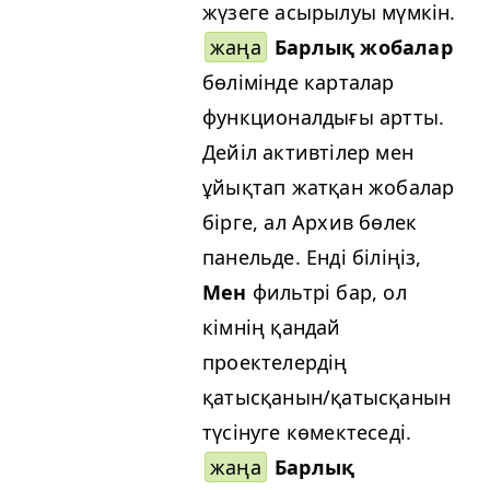
жүзеге асырылуы мүмкін.
жаңа
Барлық жобалар
бөлімінде карталар
функционалдығы артты.
Дейіл активтілер мен
ұйықтап жатқан жобалар
бірге, ал Архив бөлек
панельде. Енді біліңіз,
Мен
фильтрі бар, ол
кімнің қандай
проектелердің
қатысқанын/қатысқанын
түсінуге көмектеседі.
жаңа
Барлық