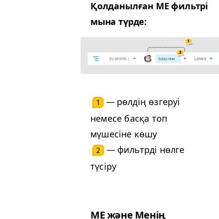
Қолданылған
ME
фильтрі
мына түрде:
— рөлдің өзгеруі
1
немесе басқа топ
мүшесіне көшу
— фильтрді нөлге
2
түсіру
ME
және Менің