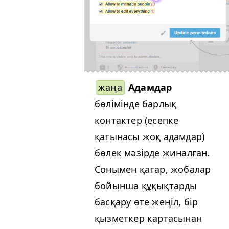
жаңа
Адамдар
бөлімінде барлық
контактер (есепке
қатынасы жоқ адамдар)
бөлек мәзірде жиналған.
Сонымен қатар, жобалар
бойынша құқықтарды
басқару өте жеңіл, бір
қызметкер картасынан