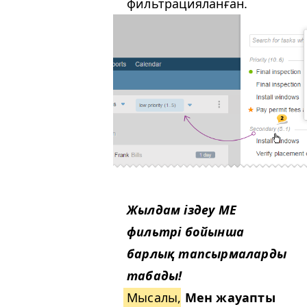
фильтрацияланған.
Жылдам іздеу
ME
фильтрі бойынша
барлық тапсырмаларды
табады!
Мысалы
,
Мен жауапты