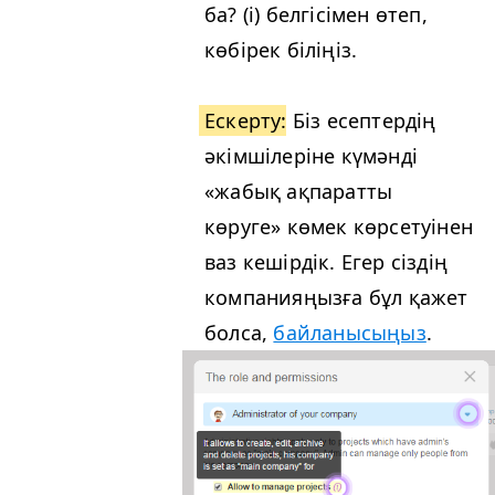
ба? (i) белгісімен өтеп,
көбірек біліңіз.
Ескерту
: Біз есептердің
әкімшілеріне күмәнді
«жабық ақпаратты
көруге» көмек көрсетуінен
ваз кешірдік. Егер сіздің
компанияңызға бұл қажет
болса,
байланысыңыз
.