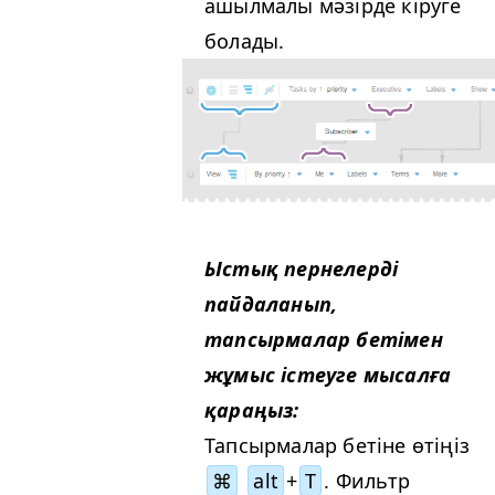
ашылмалы мәзірде кіруге
болады.
Ыстық пернелерді
пайдаланып,
тапсырмалар бетімен
жұмыс істеуге мысалға
қараңыз:
Тапсырмалар бетіне өтіңіз
⌘
alt
+
T
. Фильтр