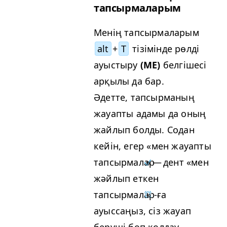
тапсырмаларым
Менің тапсырмаларым
alt
+
T
тізімінде рөлді
ауыстыру
(
ME
)
белгішесі
арқылы да бар.
Әдетте, тапсырманың
жауапты адамы да оның
жайлып болды. Содан
кейін, егер «мен жауапты
тапсырмалар
» — дент «мен
жәйлып еткен
тапсырмалар
» ‑ға
ауыссаңыз, сіз жауап
беруші боп қолдау