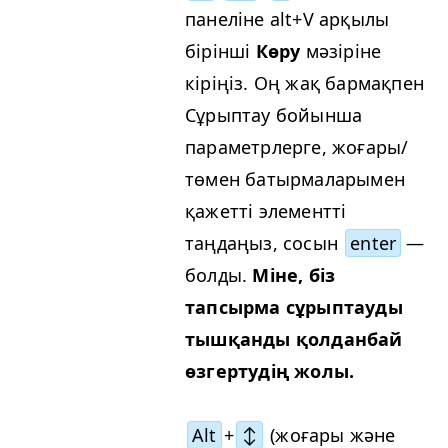
панеліне alt+V арқылы
бірінші
Көру
мәзіріне
кіріңіз. Оң жақ бармақпен
Сұрыптау бойынша
параметрлерге, жоғары/
төмен батырмаларымен
қажетті элементті
таңдаңыз, сосын
enter
—
болды.
Міне, біз
тапсырма сұрыптауды
тышқанды қолданбай
өзгертудің жолы.
Alt
+
↕
(жоғары және