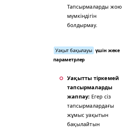
Тапсырмаларды жою
мүмкіндігін
болдырмау.
Уақыт бақылауы
үшін жеке
параметрлер
Уақытты тіркемей
тапсырмаларды
жаппау:
Егер сіз
тапсырмалардағы
жұмыс уақытын
бақылайтын