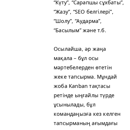
“
Күту”,
“
Сарапшы сұхбаты”,
“
Жазу”,
“
SEO
белгілері”,
“
Шолу”,
“
Аударма”,
“
Басылым” және т.б.
Осылайша, әр жаңа
мақала – бұл осы
мәртебелерден өтетін
жеке тапсырма. Мұндай
жоба Kan­ban тақтасы
ретінде ыңғайлы түрде
ұсынылады, бұл
командаңызға кез келген
тапсырманың ағымдағы