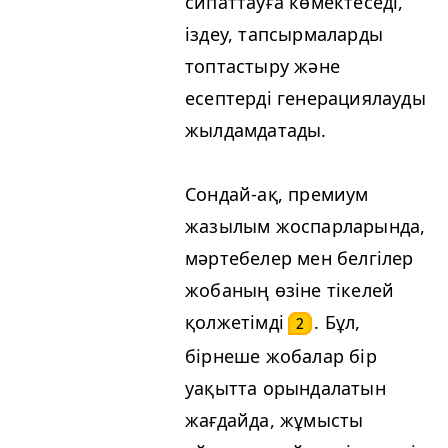
сипаттауға көмектеседі,
іздеу, тапсырмаларды
топтастыру және
есептерді генерациялауды
жылдамдатады.
Сондай-ақ, премиум
жазылым жоспарларында,
мәртебелер мен белгілер
жобаның өзіне тікелей
қолжетімді
. Бұл,
2
бірнеше жобалар бір
уақытта орындалатын
жағдайда, жұмысты