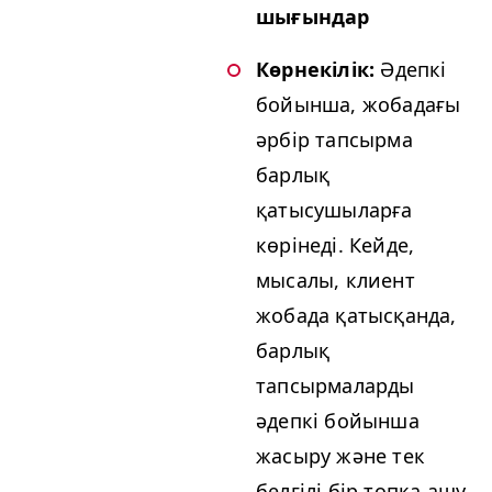
шығындар
Көрнекілік:
Әдепкі
бойынша, жобадағы
әрбір тапсырма
барлық
қатысушыларға
көрінеді. Кейде,
мысалы, клиент
жобада қатысқанда,
барлық
тапсырмаларды
әдепкі бойынша
жасыру және тек
белгілі бір топқа ашу