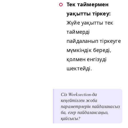
Тек таймермен
уақытты тіркеу:
Жүйе уақытты тек
таймерді
пайдаланып тіркеуге
мүмкіндік береді,
қолмен енгізуді
шектейді.
Сіз Work­sec­tion-да
кеңейтілген жоба
параметрлерін пайдаланасыз
ба, егер пайдалансаңыз,
қайсысы?