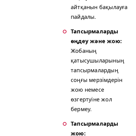
айтқанын бақылауға
пайдалы.
Тапсырмаларды
өңдеу және жою:
Жобаның
қатысушыларының
тапсырмалардың
соңғы мерзімдерін
жою немесе
өзгертуіне жол
бермеу.
Тапсырмаларды
жою: