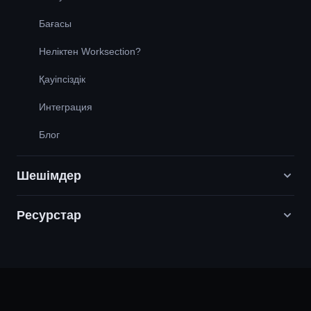
Бағасы
Неліктен Worksection?
Қауіпсіздік
Интеграция
Блог
Шешімдер
Ресурстар
Цифрлық маркетинг агенттіктері
PR / HR / Шығармашылық / Кеңес беру
Қолдау
Өнім компаниялары
Білім қоры
Құрылыс
Бейне сабақтар