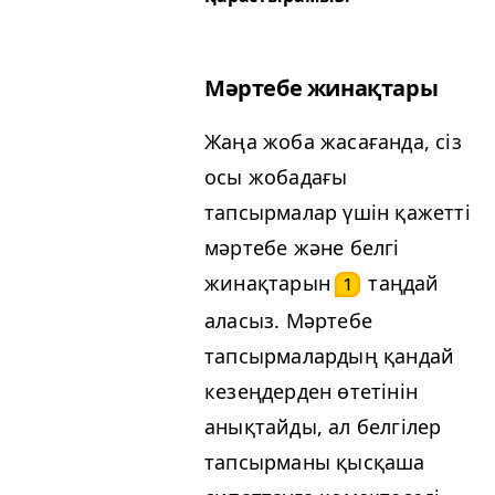
Мәртебе жинақтары
Жаңа жоба жасағанда, сіз
осы жобадағы
тапсырмалар үшін қажетті
мәртебе және белгі
жинақтарын
таңдай
1
аласыз. Мәртебе
тапсырмалардың қандай
кезеңдерден өтетінін
анықтайды, ал белгілер
тапсырманы қысқаша