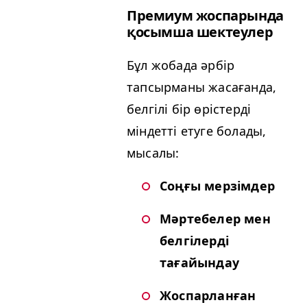
Премиум жоспарында
қосымша шектеулер
Бұл жобада әрбір
тапсырманы жасағанда,
белгілі бір өрістерді
міндетті етуге болады,
мысалы:
Соңғы мерзімдер
Мәртебелер мен
белгілерді
тағайындау
Жоспарланған