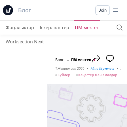
Блог
Join
Жаңалықтар
Іскерлік істер
ПМ мектеп
Жобалардағы Күрделі Бағдарламаларды Қалай Пайдалануға Болады
Worksection Next
Блог
→
ПМ мектеп
1 Желтоқсан 2020
•
Alina Kryvenets
•
3 mi
Күйлер
Кеңестер мен амалдар