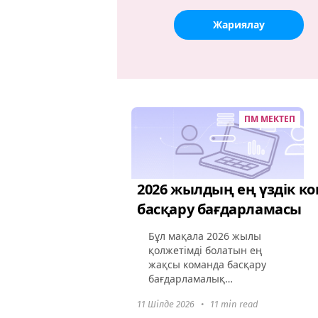
Жариялау
ПМ МЕКТЕП
2026 жылдың ең үздік к
басқару бағдарламасы
Бұл мақала 2026 жылы
қолжетімді болатын ең
жақсы команда басқару
бағдарламалық
қамтамасыз етуі туралы
11 Шілде 2026
•
11 min read
терең зерттеу жүргізеді.