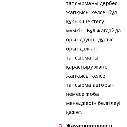
тапсырманы дербес
жапқысы келсе, бұл
құқық шектелуі
мүмкін. Бұл жағдайда
орындаушы дұрыс
орындалған
тапсырманы
қарастыру және
жапқысы келсе,
тапсырма авторын
немесе жоба
менеджерін белгілеуі
қажет.
Жауапкершілікті