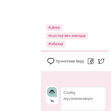
Күйлер
Кеңестер мен амалдар
Жобалар
Түсініктеме беру
⇆