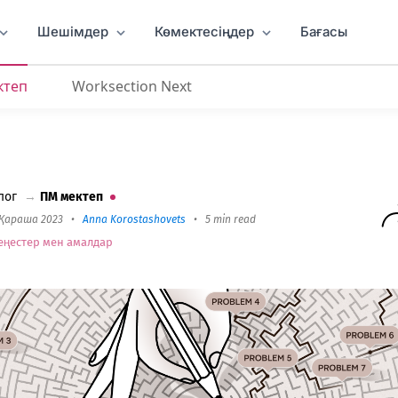
Шешімдер
Көмектесіңдер
Бағасы
ктеп
Worksection Next
лог
→
ПМ мектеп
 Қараша 2023
•
Anna Korostashovets
•
5 min read
еңестер мен амалдар