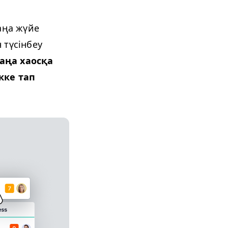
аңа жүйе
 түсінбеу
аңа хаосқа
кке тап