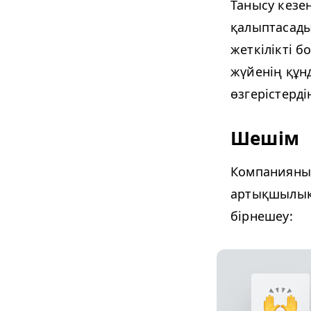
Танысу кезе
қалыптасады
жеткілікті б
жүйенің құнд
өзгерістерді
Шешім
Компанияның 
артықшылық
бірнешеу: