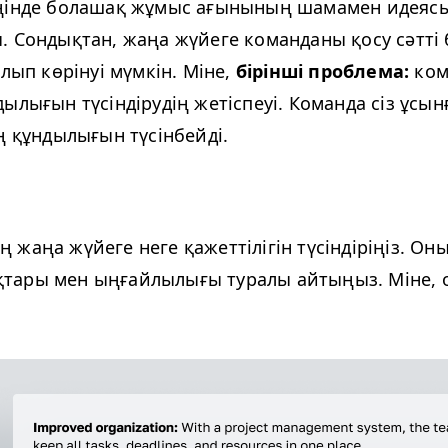
ңінде болашақ жұмыс ағынының шамамен идеяс
. Сондықтан, жаңа жүйеге команданы қосу сәтті 
олып көрінуі мүмкін. Міне,
бірінші проблема:
ком
ылығын түсіндірудің жетіспеуі. Команда сіз ұсын
ң құндылығын түсінбейді.
жаңа жүйеге неге қажеттілігін түсіндіріңіз. Он
тары мен ыңғайлылығы туралы айтыңыз. Міне, 