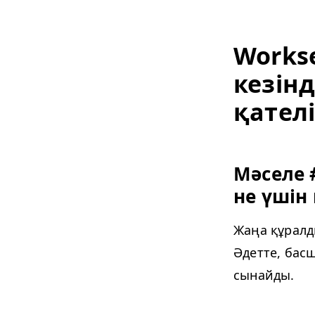
Work­s
кезін
қателі
Мәселе 
не үшін 
Жаңа құралд
Әдетте, бас
сынайды.