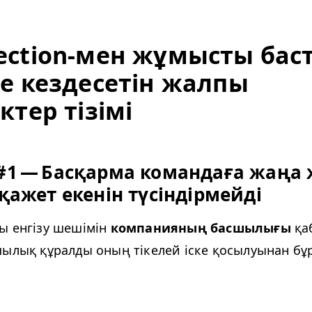
ec­tion-мен жұмысты бас
де кездесетін жалпы
ктер тізімі
#1 — Басқарма командаға жаңа 
қажет екенін түсіндірмейді
ы енгізу шешімін
компанияның басшылығы
қа
шылық құралды оның тікелей іске қосылуынан бұ