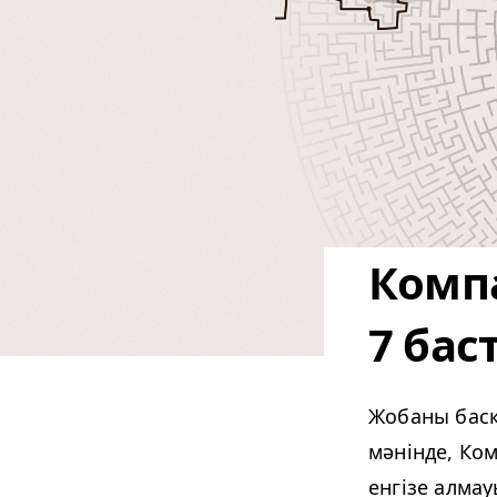
Компа
7 бас
Жобаны басқа
мәнінде, Ком
енгізе алмау