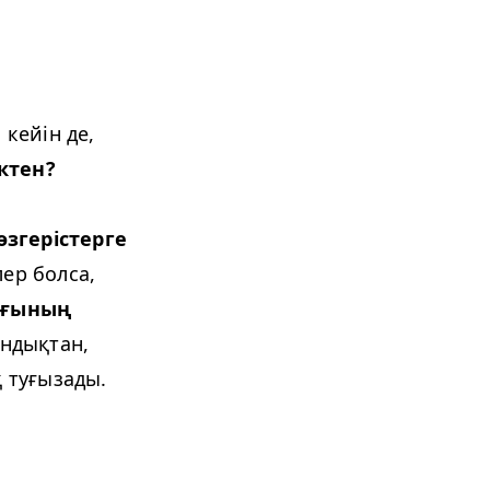
 кейін де,
ктен?
өзгерістерге
ер болса,
ағының
ндықтан,
қ туғызады.