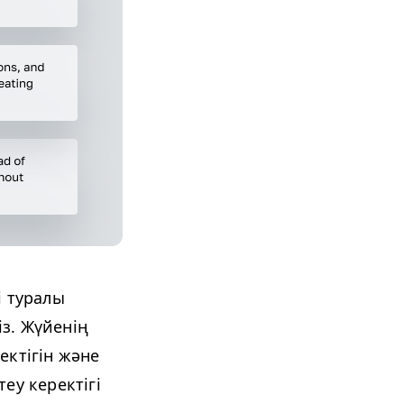
і туралы
із. Жүйенің
ектігін және
теу керектігі