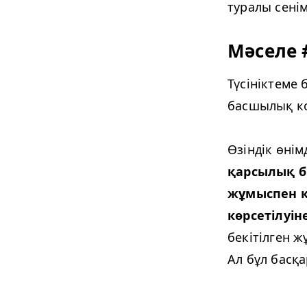
туралы сенім
Мәселе 
Түсініктеме 
басшылық ко
Өзіндік өні
қарсылық бі
жұмыспен қ
көрсетілуі
бекітілген 
Ал бұл басқ