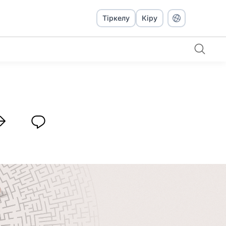
Тіркелу
Кіру
Компаниялар Worksection-ды енгізу кезінде қандай қателіктер жібереді? 7 басты қателік және шешімдер