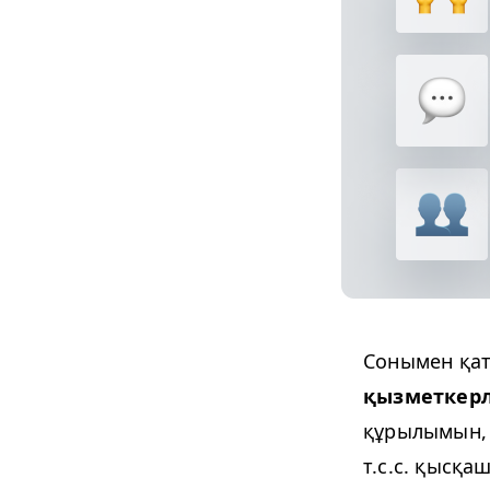
Сонымен қат
қызметкерл
құрылымын, 
т.с.с. қысқа