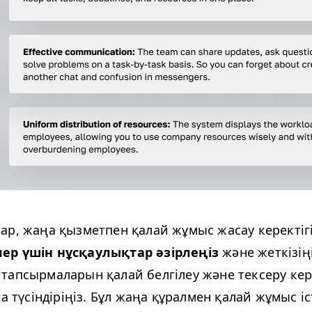
ар, жаңа қызметпен қалай жұмыс жасау керектіг
ер үшін нұсқаулықтар әзірлеңіз
және жеткізің
тапсырмаларын қалай белгілеу және тексеру кер
ша түсіндіріңіз. Бұл жаңа құралмен қалай жұмыс іс