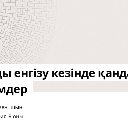
 енгізу кезінде қанд
імдер
нмен, шын
ния Б оны