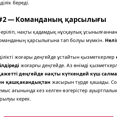
ділік береді.
#2 — Команданың қарсылығы
беріліп, нақты қадамдық нұсқаулық ұсынылғаннан
манданың қарсылығына тап болуы мүмкін.
Нелі
мділікті жоғары деңгейде ұстайтын қызметкерлер
лдіреді
жоғарғы деңгейде. Аз өнімді қызметкерл
ажетті деңгейде нақты күткендей күш салм
нен қашқакандықтан
жасырын түрде қашады. Со
жұмыс ағынында кез келген өзгерістер ауыртпалы
арылуы керек.