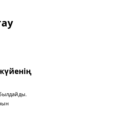
тау
жүйенің
былдайды.
рын