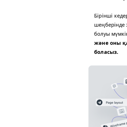
Бірінші кед
шеңберінде 
болуы мүмкі
және оны қа
боласыз.