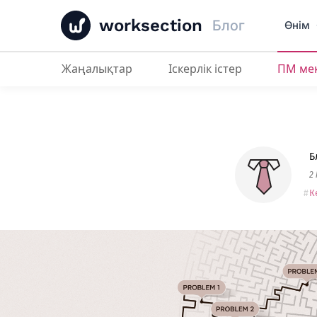
worksection
Блог
Өнім
Жаңалықтар
Іскерлік істер
ПМ ме
Б
2
К