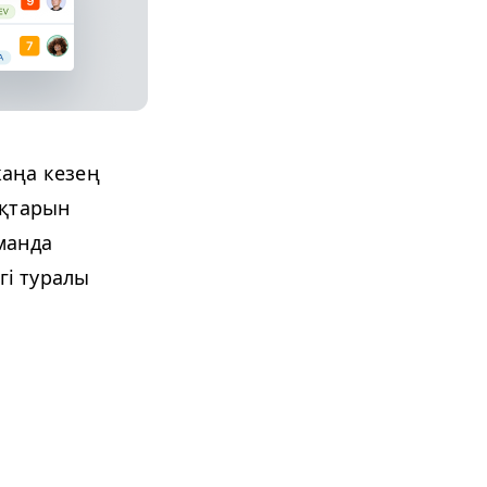
жаңа кезең
ықтарын
оманда
гі туралы