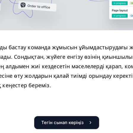
on-ды бастау команда жұмысын ұйымдастырудағы 
ады. Сондықтан, жүйеге енгізу өзінің қиыншыл
 ең алдымен жиі кездесетін мәселелерді қарап, к
сіне өту жолдарын қалай тиімді орындау керекті
 кеңестер береміз.
Тегін сынап көріңіз