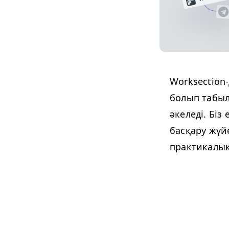
Work­sec­ti
болып табыл
әкеледі. Біз
басқару жүйе
практикалық