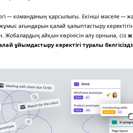
ергі — команданың қарсылығы. Екінші мәселе — ж
жұмыс ағындарын қалай қалыптастыру керектігін
н. Жобалардың айқын көрінісін алу орнына, сіз
ж
лай ұйымдастыру керектігі туралы белгісізді