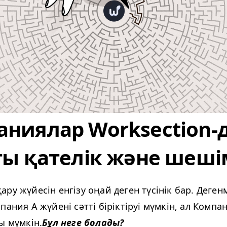
ниялар Worksection-ды
ты қателік және шеш
ру жүйесін енгізу оңай деген түсінік бар. Деге
пания А жүйені сәтті біріктіруі мүмкін, ал Компа
ы мүмкін.
Бұл неге болады?